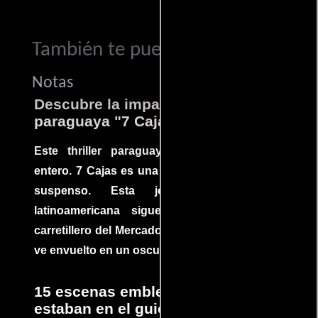
También te puede interesar...
Notas
Descubre la impactante película
paraguaya "7 Cajas"
Este thriller paraguayo cautivó al mundo
entero. 7 Cajas es una explosión de acción y
suspenso. Esta joya cinematográfica
latinoamericana sigue la historia de un
carretillero del Mercado 4 de Asunción que se
ve envuelto en un oscuro mundo de crimen
15 escenas emblemáticas que no
estaban en el guion