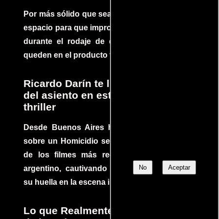
Por más sólido que sea un guión siempre hay
espacio para que improvisaciones que se dan
durante el rodaje de determinadas escenas
queden en el producto final.
Ricardo Darín te llevará al borde
del asiento en este increíble
thriller
Desde Buenos Aires hasta el mundo, Tesis
sobre un Homicidio se ha convertido en uno
de los filmes más recomendados del cine
No
Aceptar
argentino, cautivando audiencias y dejando
su huella en la escena internacional.
Lo que Realmente Sucedió detrás