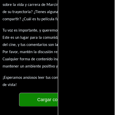
sobre la vida y carrera de Marcin Charlicki. ¿Qué te ha inspirado
de su trayectoria? ¿Tienes alguna anécdota personal que desees
compartir? ¿Cuál es tu película favorita en la que ha participado?
Tu voz es importante, y queremos escuchar tus pensamientos.
Este es un lugar para la comunidad de admiradores y amantes
del cine, y tus comentarios son la esencia de esta conversación.
Por favor, mantén la discusión respetuosa y constructiva.
Cualquier forma de contenido inapropiado será eliminado para
mantener un ambiente positivo y enriquecedor para todos.
¡Esperamos ansiosos leer tus comentarios y conocer tus puntos
de vista!
Cargar comentarios