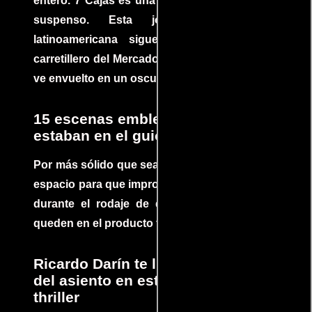
entero. 7 Cajas es una explosión de acción y
suspenso. Esta joya cinematográfica
latinoamericana sigue la historia de un
carretillero del Mercado 4 de Asunción que se
ve envuelto en un oscuro mundo de crimen
15 escenas emblemáticas que no
estaban en el guion
Por más sólido que sea un guión siempre hay
espacio para que improvisaciones que se dan
durante el rodaje de determinadas escenas
queden en el producto final.
Ricardo Darín te llevará al borde
del asiento en este increíble
thriller