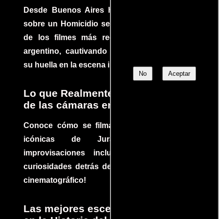
Desde Buenos Aires hasta el mundo, Tesis
sobre un Homicidio se ha convertido en uno
de los filmes más recomendados del cine
argentino, cautivando audiencias y dejando
su huella en la escena internacional.
No
Aceptar
Lo que Realmente Sucedió detrás
de las cámaras en Jurassic Park
Conoce cómo se filmaron algunas escenas
icónicas de Jurassic Park, con
improvisaciones incluidas. ¡Descubre las
curiosidades detrás del rodaje de un clásico
cinematográfico!
Las mejores escenas de acción