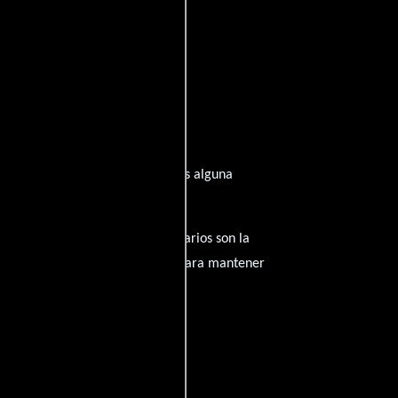
spirado de su trayectoria? ¿Tienes alguna
amantes del cine, y tus comentarios son la
nido inapropiado será eliminado para mantener