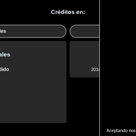
Créditos en:
les
ales
Otr
dido
El infiltrado
2016 |
Aceptando nos 