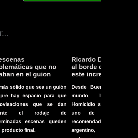
...
escenas
Ricardo Darín te llev
lemáticas que no
al borde del asiento 
aban en el guion
este increíble thriller
más sólido que sea un guión
Desde Buenos Aires hast
mpre hay espacio para que
mundo, Tesis sobre
rovisaciones que se dan
Homicidio se ha converti
rante el rodaje de
uno de los filmes 
erminadas escenas queden
recomendados del c
l producto final.
argentino, cautiva