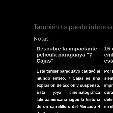
También te puede interesar
Notas
Descubre la impactante
15 
película paraguaya "7
emb
Cajas"
est
Este thriller paraguayo cautivó al
Por 
mundo entero. 7 Cajas es una
sie
explosión de acción y suspenso.
imp
Esta joya cinematográfica
du
latinoamericana sigue la historia
det
de un carretillero del Mercado 4
en e