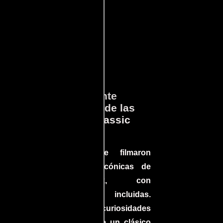
ará
Lo que Realmente
en
Sucedió detrás de las
cámaras en Jurassic
Park
a el
Conoce cómo se filmaron
 un
algunas escenas icónicas de
do en
Jurassic Park, con
más
improvisaciones incluidas.
ine
¡Descubre las curiosidades
ndo
detrás del rodaje de un clásico