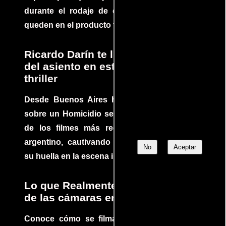
durante el rodaje de determinadas escenas
queden en el producto final.
Ricardo Darín te llevará al borde
del asiento en este increíble
thriller
Desde Buenos Aires hasta el mundo, Tesis
sobre un Homicidio se ha convertido en uno
de los filmes más recomendados del cine
argentino, cautivando audiencias y dejando
No
Aceptar
su huella en la escena internacional.
Lo que Realmente Sucedió detrás
de las cámaras en Jurassic Park
Conoce cómo se filmaron algunas escenas