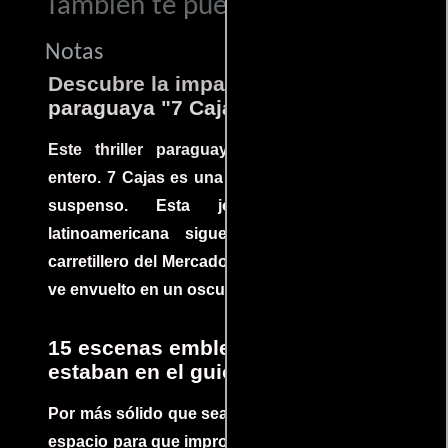
También te puede interesar...
Notas
Descubre la impactante película
paraguaya "7 Cajas"
Este thriller paraguayo cautivó al mundo
entero. 7 Cajas es una explosión de acción y
suspenso. Esta joya cinematográfica
latinoamericana sigue la historia de un
carretillero del Mercado 4 de Asunción que se
ve envuelto en un oscuro mundo de crimen
15 escenas emblemáticas que no
estaban en el guion
Por más sólido que sea un guión siempre hay
espacio para que improvisaciones que se dan