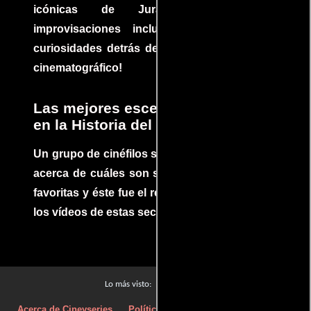
icónicas de Jurassic Park, con
improvisaciones incluidas. ¡Descubre las
curiosidades detrás del rodaje de un clásico
cinematográfico!
Las mejores escenas de acción
en la Historia del cine
Un grupo de cinéfilos se juntaron para debatir
acerca de cuáles son sus escenas de acción
favoritas y éste fue el resultado. No te pierdas
los vídeos de estas secuencias inolvidables.
Películas
Lo más visto:
Acerca de Cineyseries
Políticas de privacidad
Aviso Legal