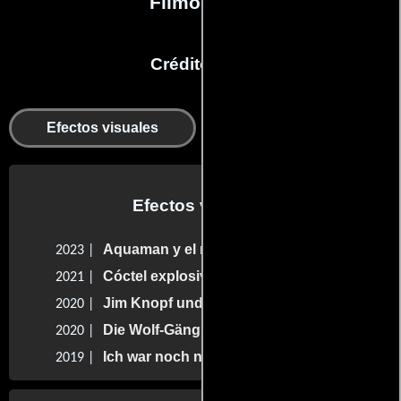
Filmografía
Créditos en:
Departamento de
Efectos visuales
animación
Efectos visuales
Aquaman y el reino perdido
2023 |
Cóctel explosivo
2021 |
Jim Knopf und die Wilde 13
2020 |
Die Wolf-Gäng
2020 |
Ich war noch niemals in New York
2019 |