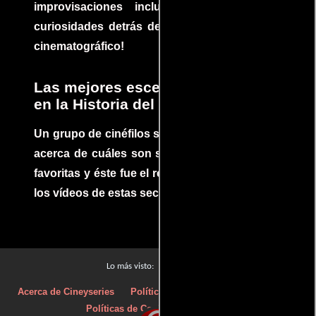
improvisaciones incluidas. ¡Descubre las
curiosidades detrás del rodaje de un clásico
cinematográfico!
Las mejores escenas de acción
en la Historia del cine
Un grupo de cinéfilos se juntaron para debatir
acerca de cuáles son sus escenas de acción
favoritas y éste fue el resultado. No te pierdas
los vídeos de estas secuencias inolvidables.
Películas
Lo más visto:
Acerca de Cineyseries
Políticas de privacidad
Aviso Legal
Políticas de Cookies
Contacto