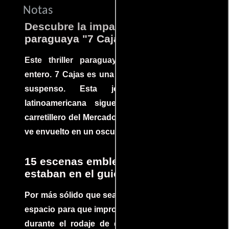
Notas
Descubre la impactante película
paraguaya "7 Cajas"
Este thriller paraguayo cautivó al mundo
entero. 7 Cajas es una explosión de acción y
suspenso. Esta joya cinematográfica
latinoamericana sigue la historia de un
carretillero del Mercado 4 de Asunción que se
ve envuelto en un oscuro mundo de crimen
15 escenas emblemáticas que no
estaban en el guion
Por más sólido que sea un guión siempre hay
espacio para que improvisaciones que se dan
durante el rodaje de determinadas escenas