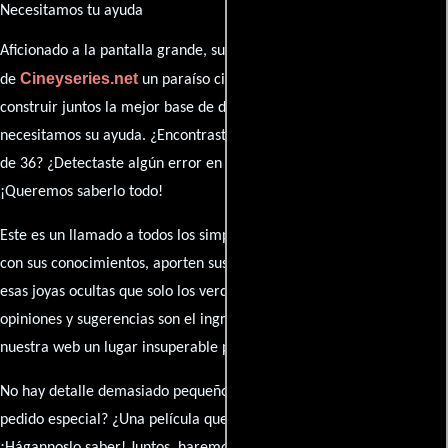
Necesitamos tu ayuda
Aficionado a la pantalla grande, su participación es clave para hacer
Cineyseries.net
de
un paraíso cinéfilo completo. Queremos
construir juntos la mejor base de datos cinematográfica, pero
necesitamos su ayuda. ¿Encontraste algún dato faltante en la ficha
de 36? ¿Detectaste algún error en la sinopsis o el elenco?
¡Queremos saberlo todo!
Este es un llamado a todos los simpatizantes del cine: contribuyan
con sus conocimientos, aporten sus descubrimientos y compartan
esas joyas ocultas que solo los verdaderos fanáticos conocen. Sus
opiniones y sugerencias son el ingrediente secreto que hará de
nuestra web un lugar insuperable para los amantes del celuloide.
No hay detalle demasiado pequeño ni opinión insignificante. ¿Algún
pedido especial? ¿Una película que sueñas con ver reseñada?
¡Hágannoslo saber! Juntos, haremos de esta comunidad el epicentro