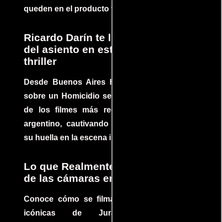
queden en el producto final.
Ricardo Darín te llevará al borde
del asiento en este increíble
thriller
Desde Buenos Aires hasta el mundo, Tesis
sobre un Homicidio se ha convertido en uno
de los filmes más recomendados del cine
argentino, cautivando audiencias y dejando
su huella en la escena internacional.
Lo que Realmente Sucedió detrás
de las cámaras en Jurassic Park
Conoce cómo se filmaron algunas escenas
icónicas de Jurassic Park, con