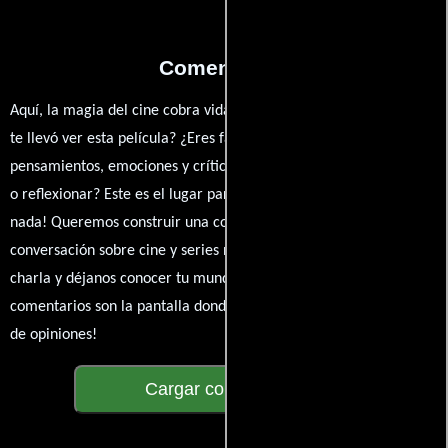
Comentarios
Aquí, la magia del cine cobra vida a través de tus opiniones. ¿Qué
te llevó ver esta película? ¿Eres fan de? Comparte tus
pensamientos, emociones y críticas sobre 36. ¿Te hizo reír, llorar
o reflexionar? Este es el lugar para expresarlo. ¡No te guardes
nada! Queremos construir una comunidad apasionada donde la
conversación sobre cine y series nunca se detenga. Únete a la
charla y déjanos conocer tu mundo cinematográfico. ¡Los
comentarios son la pantalla donde se proyecta nuestra diversidad
de opiniones!
Cargar comentarios