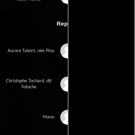
Reparto
Agnès Jaoui
Aurore Tabort, née Plou
Christophe Tochard, dit
Thibault de
Montalembert
Totoche
Pascale Arbillot
Mano