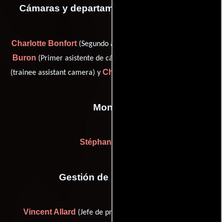
Cámaras y departamento de electricidad
Charlotte Bonfort
Vincent
(Segundo asistente de cámara),
Buron
Lola Rougier-Onnis
(Primer asistente de cámara),
Christophe Sournac
(trainee assistant camera) y
(Capataz)
Montaje
Stéphanie Araud
Gestión de producción
Vincent Allard
Jean-Baptiste
(Jefe de producción),