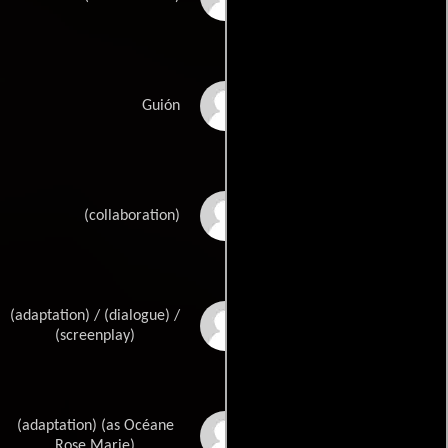
Jean-Luc Gagets
Guión
Agnès Jaouis
(collaboration)
(adaptation) / (dialogue) /
Blandine Lenoirs
(screenplay)
(adaptation) (as Océane
Océane Michels
Rose Marie)