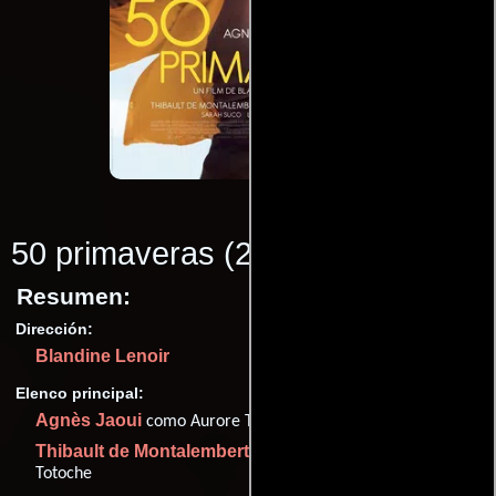
50 primaveras
(2017)
Resumen:
Dirección:
Blandine Lenoir
Elenco principal:
Agnès Jaoui
como Aurore Tabort, née Plou
Thibault de Montalembert
como Christophe Tochard, dit
Totoche