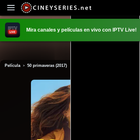
Mira canales y películas en vivo con IPTV Live!
INICIO
PELICULAS
Película
50 primaveras (2017)
>