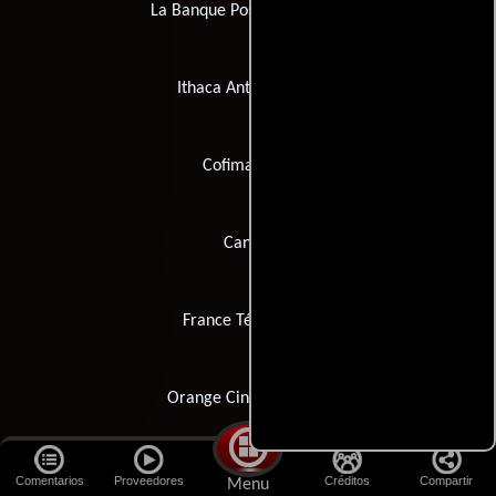
La Banque Postale Image 9
Ithaca Antique Mall
Cofimage 28
Canal+
France Télévisions
Orange Cinéma Séries
Comentarios
Proveedores
Créditos
Compartir
Menu