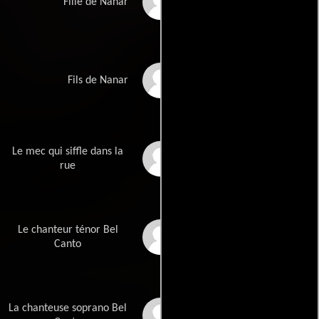
Fille de Nanar
Bohringer
Raoul Rebbot-
Fils de Nanar
Bohringer
Le mec qui siffle dans la
Matthieu Lermitte
rue
Le chanteur ténor Bel
Sahy Ratianarinaivo
Canto
La chanteuse soprano Bel
Aurélie Loilier