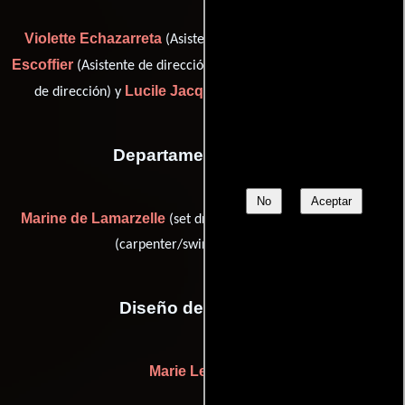
Violette Echazarreta
Amandine
(Asistente de dirección),
Escoffier
Agnès Guilbault
(Asistente de dirección),
(Asistente
Lucile Jacques
de dirección) y
(Asistente de dirección)
Departamento de arte
No
Aceptar
Marine de Lamarzelle
Tilly Erwan
(set dresser assistant) y
(carpenter/swing: Erwan tilly)
Diseño de vestuario
Marie Le Garrec