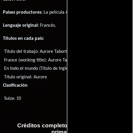
Paises productores:
La película Aurore fué producida en
Francia
Lenguaje original:
Francés
.
Títulos en cada país:
Titulo del trabajo:
Aurore Tabort
España:
50 primaveras
France (working title):
Aurore Tabort
Suecia:
50 vårar
En todo el mundo (Título de Inglés):
Aurore
Título original:
Aurore
Clasificación
Suiza: 10
Créditos completos de la película 50
primaveras