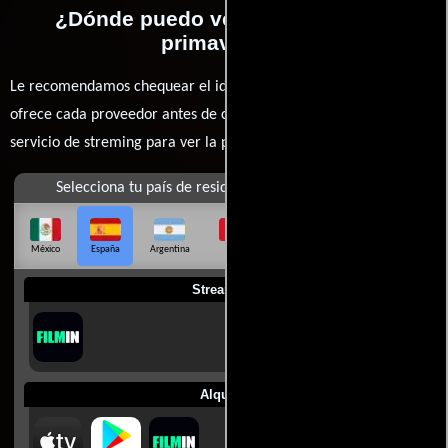
¿Dónde puedo ver la películas 50
primaveras?
Le recomendamos chequear el idioma, doblaje o subtítulos que
ofrece cada proveedor antes de comprar, alquilar o contratar un
servicio de streming para ver la películas.
Selecciona tu país de residencia
México
España
Argentina
Perú
Colombia
Chile
Ecuador
Streaming
Alquilar