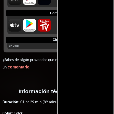
Comprar
Cines
Sin Datos
¿Sabes de algún proveedor que no estamos mostrando? déjanos
comentario
un
Información técnica y general
Duración:
01 hr 29 min (89 minutos) .
Color:
Color