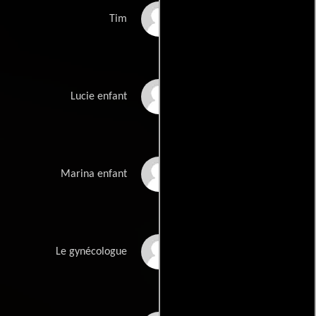
Théo Cholbi
Tim
Billie Droz
Lucie enfant
Elisa Lifshitz
Marina enfant
Marc Citti
Le gynécologue