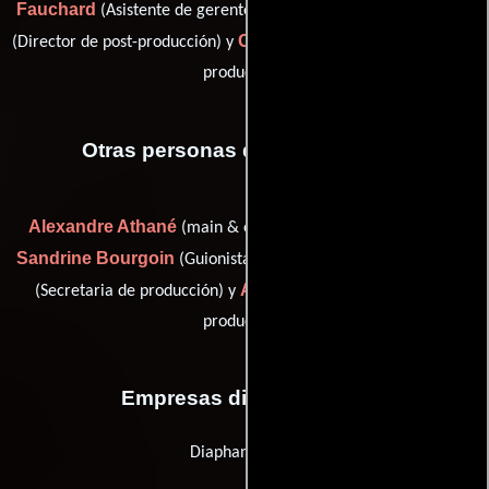
Fauchard
Chiara Girardi
(Asistente de gerente de la unidad),
Christophe Grandière
(Director de post-producción) y
(Jefe de
producción)
Otras personas que participaron
Alexandre Athané
(main & end titles director & designer),
Sandrine Bourgoin
Delphine Gozzo
(Guionista supervisor),
Audrey Thiery
(Secretaria de producción) y
(Contador de
producción)
Empresas distribuidoras
Diaphana Films