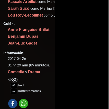
Pascale Arbillot
como Mano
Sarah Suco
como Marina Tabort
Lou Roy-Lecollinet
como Lucie Tabort
Guión:
Anne-Françoise Brillot
Benjamin Dupas
Jean-Luc Gaget
Información:
2017-04-26
01 hr 29 min (89 minutos).
Comedia
Drama
y
.
✮80
Imdb
67
Rottentomatoes
67