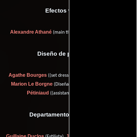
Efectos visuales
Alexandre Athané
(main title sequence and end credits)
Diseño de producción
Agathe Bourges
Eric Bourges
((set dresser assistant)),
,
Marion Le Borgne
Clémence
(Diseñador de escena) y
Pétiniaud
((assistant production design))
Departamento de maquillaje
Guillaine Duclos
Julia Floch-Carbonel
(Estilista),
(Jefe de