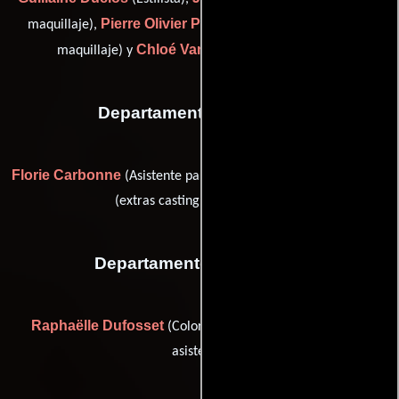
Pierre Olivier Persin
maquillaje),
(Efectos especiales con
Chloé Van Lierde
maquillaje) y
(Maquilladora)
Departamento de reparto
Florie Carbonne
Chloé Guedeney
(Asistente para casting) y
(extras casting: replacement)
Departamento de editorial
Raphaëlle Dufosset
Esther Lowe
(Colorista) y
(Editor
asistente)