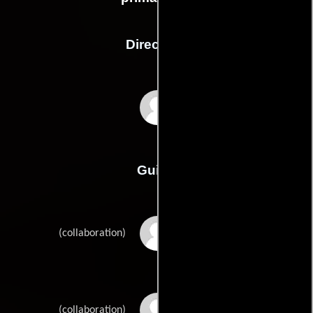
Dirección
Blandine Lenoir
Guión
Anne-Françoise
(collaboration)
Brillots
Benjamin Dupass
(collaboration)