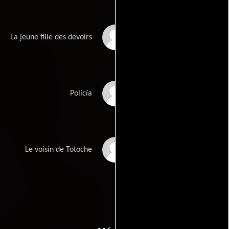
Charlotte Bechon
La jeune fille des devoirs
François Briault
Policía
Yann de Monterno
Le voisin de Totoche