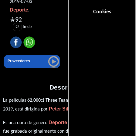
2019-07-03
Deporte
.
Cookies
✮92
Imdb
92
Proveedores
Descripción
La películas
62,000:1 Three Teams One City One Year
del año
Peter Sillen
2019, está dirigida por
Deporte
Es una obra de género
producida en EE.UU.. Esta obra
fue grabada originalmente con dialogos en
Inglés
en su audio