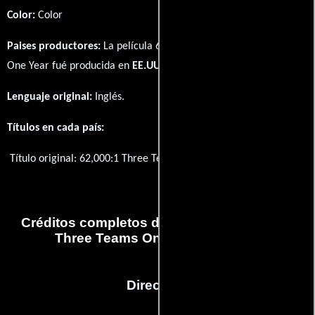
Color:
Color
Paises productores:
La película 62,000:1 Three Teams One City
One Year fué producida en
EE.UU.
Lenguaje original:
Inglés
.
Títulos en cada país:
Título original:
62,000:1 Three Teams One City One Year
Créditos completos de la película 62,000:1
Three Teams One City One Year
Dirección