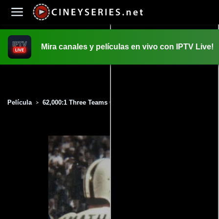
Mira canales y películas en vivo con IPTV Live!
INICIO
PELICULAS
Película
62,000:1 Three Teams One City One Year (2019)
>