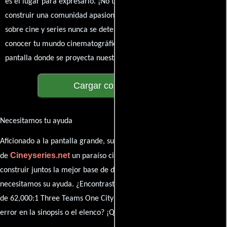
es el lugar para expresarlo. ¡No te guardes nada! Queremos
construir una comunidad apasionada donde la conversación
sobre cine y series nunca se detenga. Únete a la charla y déjanos
conocer tu mundo cinematográfico. ¡Los comentarios son la
pantalla donde se proyecta nuestra diversidad de opiniones!
Cargar comentarios
Necesitamos tu ayuda
Aficionado a la pantalla grande, su participación es clave para hacer
Cineyseries.net
de
un paraíso cinéfilo completo. Queremos
construir juntos la mejor base de datos cinematográfica, pero
necesitamos su ayuda. ¿Encontraste algún dato faltante en la ficha
de 62,000:1 Three Teams One City One Year? ¿Detectaste algún
error en la sinopsis o el elenco? ¡Queremos saberlo todo!