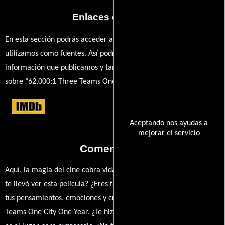
Enlaces externos
En esta sección podrás acceder a los recursos externos que
utilizamos como fuentes. Así podrás chequear toda la
información que publicamos y también ampliar tu conocimiento
sobre "62,000:1 Three Teams One City One Year".
Aceptando nos ayudas a
mejorar el servicio
Comentarios
Aquí, la magia del cine cobra vida a través de tus opiniones. ¿Qué
te llevó ver esta película? ¿Eres fan de Peter Sillen,? Comparte
tus pensamientos, emociones y críticas sobre 62,000:1 Three
Teams One City One Year. ¿Te hizo reír, llorar o reflexionar? Este