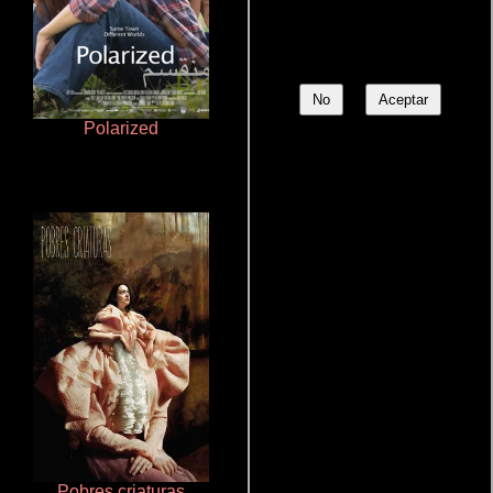
No
Aceptar
Polarized
Rico o muerto
Pobres criaturas
Que Viaje Con Papa!