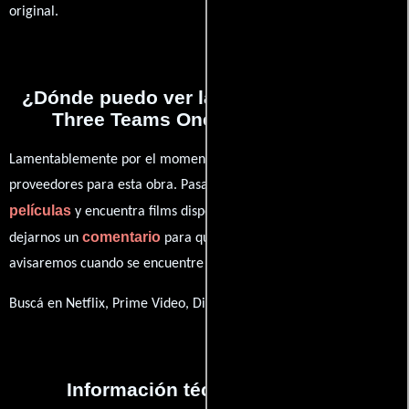
original.
¿Dónde puedo ver la películas 62,000:1
Three Teams One City One Year?
Lamentablemente por el momento no contamos con enlaces a
proveedores para esta obra. Pasa por nuestro catálogo de
películas
y encuentra films disponibles. También puedes
comentario
dejarnos un
para que le demos prioridad y te
avisaremos cuando se encuentre disponible
Buscá en Netflix, Prime Video, Disney+
Información técnica y general