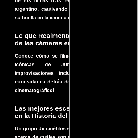
de los filmes más recomendados del cine
argentino, cautivando audiencias y dejando
su huella en la escena internacional.
Lo que Realmente Sucedió detrás
de las cámaras en Jurassic Park
Conoce cómo se filmaron algunas escenas
icónicas de Jurassic Park, con
improvisaciones incluidas. ¡Descubre las
curiosidades detrás del rodaje de un clásico
cinematográfico!
Las mejores escenas de acción
en la Historia del cine
Un grupo de cinéfilos se juntaron para debatir
acerca de cuáles son sus escenas de acción