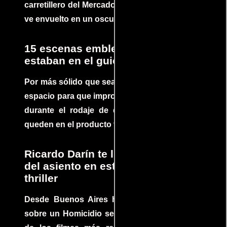
carretillero del Mercado 4 de Asunción que se
ve envuelto en un oscuro mundo de crimen
15 escenas emblemáticas que no
estaban en el guion
Por más sólido que sea un guión siempre hay
espacio para que improvisaciones que se dan
durante el rodaje de determinadas escenas
queden en el producto final.
Ricardo Darín te llevará al borde
del asiento en este increíble
thriller
Desde Buenos Aires hasta el mundo, Tesis
sobre un Homicidio se ha convertido en uno