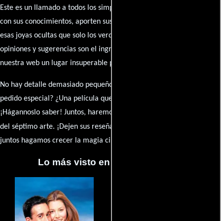
Este es un llamado a todos los simpatizantes del cine: contribuyan
con sus conocimientos, aporten sus descubrimientos y compartan
esas joyas ocultas que solo los verdaderos fanáticos conocen. Sus
opiniones y sugerencias son el ingrediente secreto que hará de
nuestra web un lugar insuperable para los amantes del celuloide.
No hay detalle demasiado pequeño ni opinión insignificante. ¿Algún
pedido especial? ¿Una película que sueñas con ver reseñada?
¡Hágannoslo saber! Juntos, haremos de esta comunidad el epicentro
caja de comentarios
del séptimo arte. ¡Dejen sus reseña en la
y
juntos hagamos crecer la magia cinematográfica!
Lo más visto en Cineyseries.net