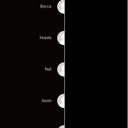
Nicole Kidman
Becca
Aaron Eckhart
Howie
Dianne Wiest
Nat
Miles Teller
Jason