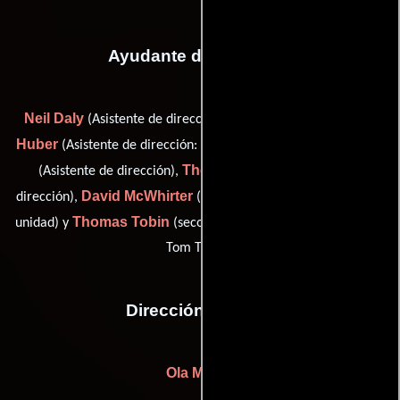
Ayudante de dirección
Neil Daly
Patrick
(Asistente de dirección: segunda unidad),
Huber
Karen Kane
(Asistente de dirección: segunda unidad),
Thomas K. Lee
(Asistente de dirección),
(Asistente de
David McWhirter
dirección),
(Asistente de dirección: segunda
Thomas Tobin
unidad) y
(second second assistant director (as
Tom Tobin))
Dirección artística
Ola Maslik