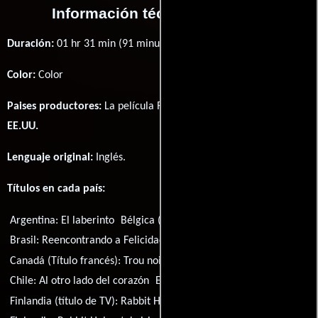
Información técnica y general
Duración:
01 hr 31 min (91 minutos) .
Color:
Color
Paises productores:
La película Rabbit Hole fué producida en
EE.UU.
Lenguaje original:
Inglés
.
Títulos en cada país:
Argentina:
El laberinto
Bélgica (Título francés):
Rabbit Hole
Brasil:
Reencontrando a Felicidade
Canadá (Título francés):
Trou noir
Chile:
Al otro lado del corazón
España:
Los secretos del corazón
Finlandia (título de TV):
Rabbit Hole - Takaisin elämään