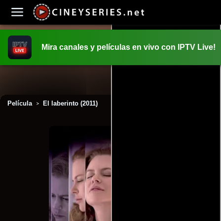
Mira canales y películas en vivo con IPTV Live!
INICIO
PELICULAS
Película
El laberinto (2011)
>