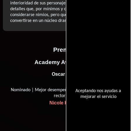
interioridad de sus personajes a partir de la clase de
detalles que, por mínimos y cotidianos, suelen
considerarse nimios, pero que van creciendo hasta
..ver más
convertirse en un núcleo dramático.
Premios
Academy Awards, USA
Oscar (2011)
Nominado | Mejor desempeño por una actriz en un papel
Aceptando nos ayudas a
rector
mejorar el servicio
Nicole Kidman