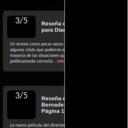
3
/
5
Reseña de
Pablo O. Scholz
para Diario Clarín
Un drama como pocas veces se ve en la pantalla, con
algunos clisés que pudieron evitarse, pero que en la
mayoría de las situaciones que proyecta está lejos de lo
..ver más
políticamente correcto.
3
/
5
Reseña de
Horacio
Bernades
para Diario
Página 12
La nueva película del director de 'Shortbus' construye la