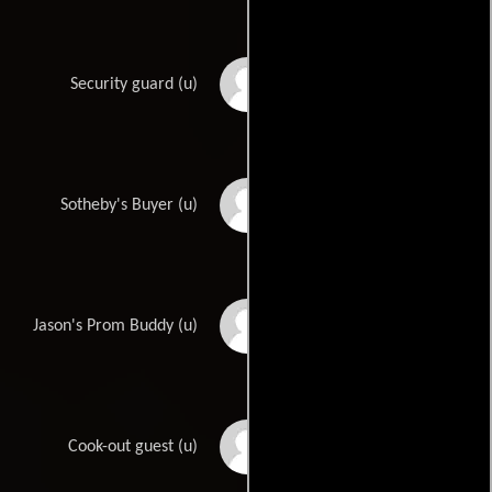
Derek Blakeney
Security guard (u)
Ed Kalegi
Sotheby's Buyer (u)
Jake Levy
Jason's Prom Buddy (u)
Shannon McGann
Cook-out guest (u)