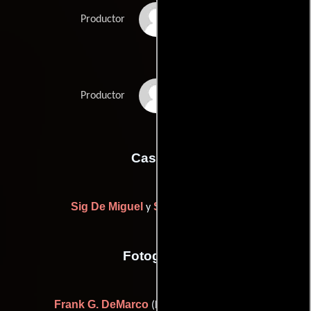
Leslie Urdang
Productor
Dean Vanech
Productor
Casting
Sig De Miguel
Stephen Vincent
y
Fotografia
Frank G. DeMarco
(Director de fotografía)