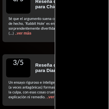
Reseña de
Roger Ebert
para Chicago Sun-Times
Sé que el argumento suena como un canto fúnebre pero,
de hecho, 'Rabbit Hole' es entretenida y
sorprendentemente divertida, dadas las circunstancias.
..ver más
(...)
3
/
5
Reseña de
Diego Batlle
para Diario La Nación
Un ensayo riguroso e inteligente sobre las muy diversas
(a veces antagónicas) formas de lidiar con la pérdida, con
la culpa, con esas cosas crueles y absurdas que no tienen
..ver más
explicación ni remedio.