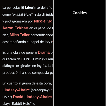
La películas
El laberinto
del año 2011, conocida originalmente
Cookies
John Cameron Mitchell
como "
Rabbit Hole
", está dirigida por
Nicole Kidman
y protagonizada por
quien interpreta a Becca,
Aaron Eckhart
Dianne Wiest
en el papel de Howie ,
como
Miles Teller
Tammy Blanchard
Nat,
personificando a Jason y
ver créditos completos
desempeñando el papel de Izzy (
).
Drama
Es una obra de género
producida en EE.UU.. Con una
duración de 01 hr 31 min (91 minutos), esta película tiene
diálogos originales en
Inglés
. La banda sonora para esta
Anton Sanko
producción ha sido compuesta por
.
David
En cuanto al guión de esta obra, se encuentra a cargo de
Lindsay-Abaire
(screenplay) / (based on his play: "Rabbit
David Lindsay-Abaire
Hole")
((screenplay) / (based on his
play: "Rabbit Hole")).