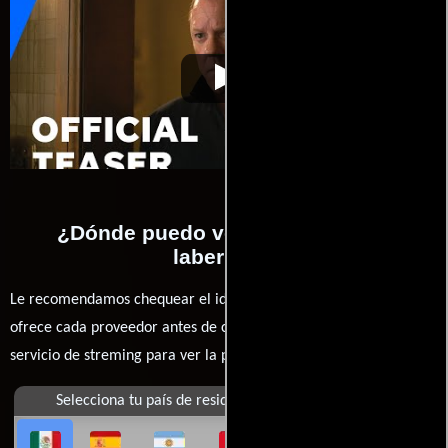
El laberinto
Video de la película El laberinto
2011-06-23
¿Dónde puedo ver la películas El
laberinto?
Le recomendamos chequear el idioma, doblaje o subtítulos que
ofrece cada proveedor antes de comprar, alquilar o contratar un
servicio de streming para ver la películas.
Selecciona tu país de residencia