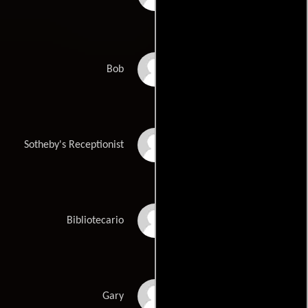
Rob Campbell
Bob
Jennifer Roszell
Sotheby's Receptionist
Marylouise Burke
Bibliotecario
Jay Wilkison
Gary