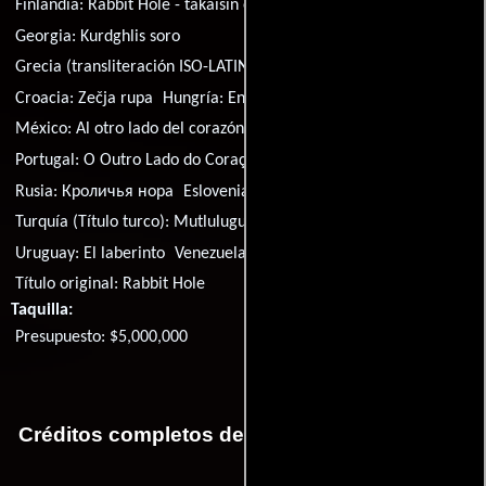
Finlandia:
Rabbit Hole - takaisin elämään
Georgia:
Kurdghlis soro
Grecia (transliteración ISO-LATIN-1):
Apoleia
Grecia:
Απώλεια
Croacia:
Zečja rupa
Hungría:
Engedd el!
Lituania:
Triusio urvas
México:
Al otro lado del corazón
Polonia:
Miedzy swiatami
Portugal:
O Outro Lado do Coração
Serbia:
Put u nepoznato
Rusia:
Кроличья нора
Eslovenia:
Zajcja luknja
Turquía (Título turco):
Mutlulugun Pesinde
Uruguay:
El laberinto
Venezuela:
Al otro lado del corazón
Título original:
Rabbit Hole
Taquilla:
Presupuesto: $5,000,000
Créditos completos de la película El laberinto