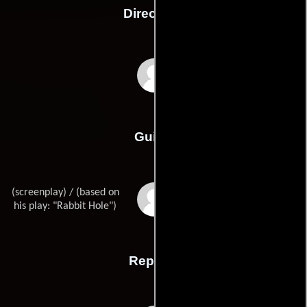
Dirección
John Cameron
Mitchell
Guión
(screenplay) / (based on
David Lindsay-
Abaires
his play: "Rabbit Hole")
Reparto