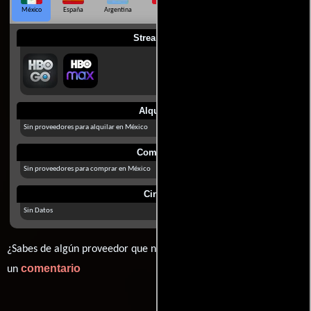
México
España
Argentina
Perú
Colombia
Chile
Ecuador
Streaming
Alquilar
Sin proveedores para alquilar en México
Comprar
Sin proveedores para comprar en México
Cines
Sin Datos
¿Sabes de algún proveedor que no estamos mostrando? déjanos
comentario
un