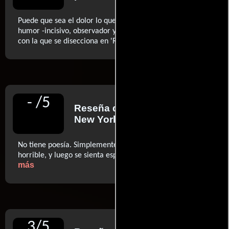
Puede que sea el dolor lo que esté bajo examen, pero el
humor -incisivo, observador y cálido- es la herramienta
..ver más
con la que se disecciona en 'Rabbit Hole'
-
/
5
Reseña de
Kyle Smith
para
New York Post
No tiene poesía. Simplemente conjura un sentimiento
..ver
horrible, y luego se sienta esperando ser felicitado.
más
3
/
5