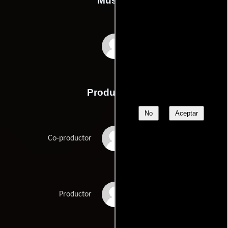
Música
Anton Sanko
Producción
No
Aceptar
Caroline Jaczko
Co-productor
Nicole Kidman
Productor