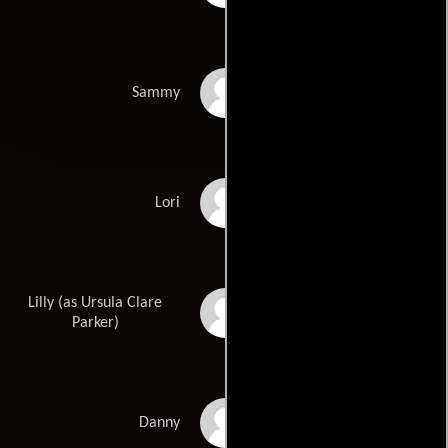
Ben Hudson
Sammy
Salli Saffioti
Lori
Lilly (as Ursula Clare
Ursula Parker
Parker)
Phoenix List
Danny