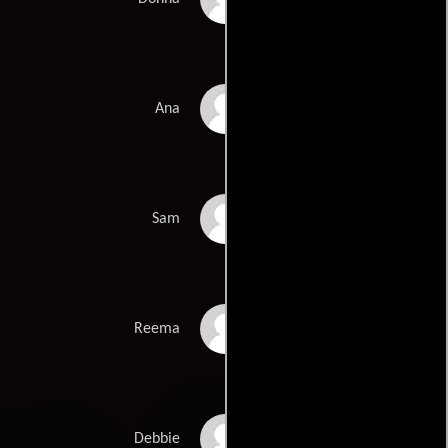
Yetta Gottesman
Ana
Colin Mitchell
Sam
Deidre Goodwin
Reema
Julie Lauren
Debbie