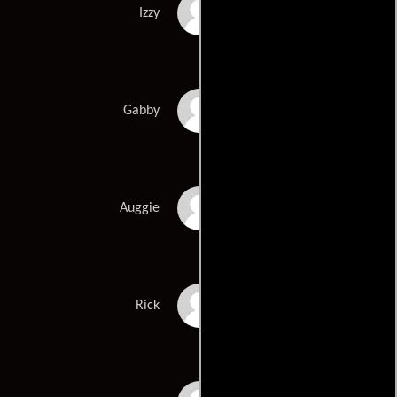
Tammy Blanchard
Izzy
Sandra Oh
Gabby
Giancarlo Esposito
Auggie
Jon Tenney
Rick