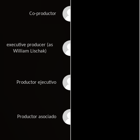
Geoff Linville
Co-productor
executive producer (as
Bill Lischak
William Lischak)
Linda McDonough
Productor ejecutivo
Gemma O'Neill
Productor asociado