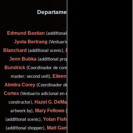
Departamento de arte
Edmund Bastian
(additional props (as Edmund P. Bastian)),
Jyota Bertrang
Mary
(Vestuario adicional en el set),
Blanchard
David Boyd
(additional scenic),
(additional scenic),
Jenn Bubka
Peter
(additional props (as Jennifer Bubka)),
Bundrick
Anna Butwell
(Coordinador de construcción),
(prop
Eileen Connor
master: second unit),
(additional scenic),
Almitra Corey
Luis
(Coordinador del departamento artístico),
Cortes
Thomas A. Delillo
(Vestuario adicional en el set),
(Jefe
Hazel G. DeMarco
constructor),
(artist: additional 'Danny'
Mary Fellows
Dianne Finn
artwork by),
(De vestuario),
Yolan Fisher
Kate Foster
(additional scenic),
(prop master),
Matt Gamiello
(additional shopper),
(Vestuario adicional en el