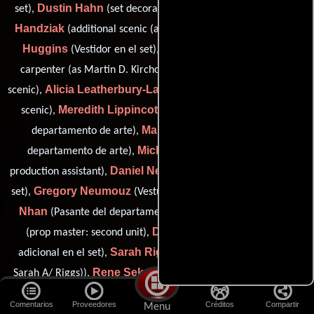
Dustin Hahn
Liza
set),
(set decoration production assistant),
Handziak
Jonathan
(additional scenic (as Liza J. Handziak)),
Huggins
Martin Kirchoff
(Vestidor en el set),
(additional
Sue Kutosh
carpenter (as Martin D. Kirchoff)),
(additional
Alicia Leatherbury-Lamberti
scenic),
(camera scenic / charge
Meredith Lippincott
scenic),
(Asistente de producción del
Maura Murnane
departamento de arte),
(Pasante del
Michael Nason
departamento de arte),
(set decoration
Daniel Neroda
production assistant),
(Vestuario adicional en el
Gregory Neumouz
Carol
set),
(Vestuario adicional en el set),
Nhan
Cynthia Nibler
(Pasante del departamento de arte),
Daniel Nisenson
(prop master: second unit),
(Vestuario
Sarah Riggs
adicional en el set),
(additional set dresser (as
Rene Sekula
Dash
Sarah A/ Riggs)),
(assistant prop master),
Shaw
Laurie Sheridan
(comic book design and illustration by),
Comentarios
Proveedores
Créditos
Compartir
Menu
Peter Spark
(Capataz escénico),
(Pasante del departamento de