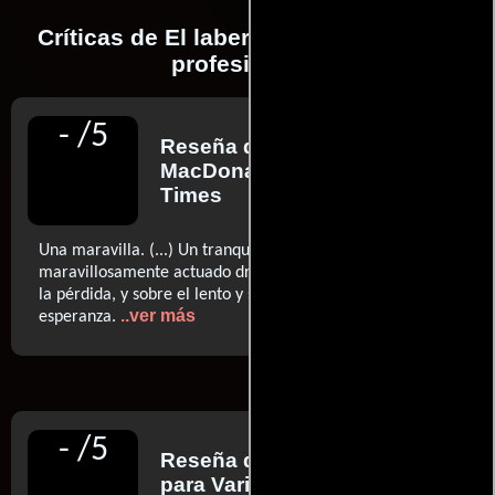
Críticas de El laberinto realizadas por
profesionales
-
/
5
Reseña de
Moira
MacDonald
para Seattle
Times
Una maravilla. (...) Un tranquilo, desolador y
maravillosamente actuado drama sobre la devastación de
la pérdida, y sobre el lento y silencioso retorno de la
..ver más
esperanza.
-
/
5
Reseña de
Peter Debruge
para Variety