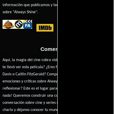
información que publicamos y también ampliar tu conocimiento
sobre "Always Shine".
Comentarios
Aquí, la magia del cine cobra vida a través de tus opiniones. ¿Qué
te llevó ver esta película? ¿Eres fan de Sophia Takal, Mackenzie
Davis o Caitlin FitzGerald? Comparte tus pensamientos,
emociones y críticas sobre Always Shine. ¿Te hizo reír, llorar o
reflexionar? Este es el lugar para expresarlo. ¡No te guardes
nada! Queremos construir una comunidad apasionada donde la
conversación sobre cine y series nunca se detenga. Únete a la
charla y déjanos conocer tu mundo cinematográfico. ¡Los