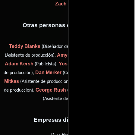
Zach Clark
Otras personas que participaron
Teddy Blanks
Charlie Fitzgerald
(Diseñador de títulos),
Amy Gelson
(Asistente de producción),
(Guionista supervisor),
Adam Kersh
Yoshi Alston Machida
(Publicista),
(Asistentes
Dan Merker
Harvey
de producción),
(Contador de producción),
Mitkas
Andres Rojas
(Asistente de producción),
(Coordinador
George Rush
Asher Russo
de produccion),
(legal services) y
(Asistente de producción)
Empresas distribuidoras