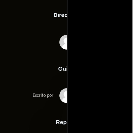
Dirección
Sophia Takal
Guión
Lawrence Michael
Escrito por
Levines
Reparto