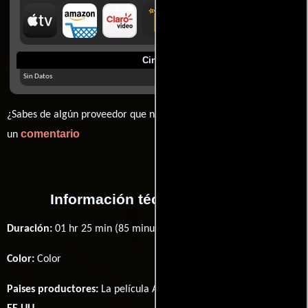
Cines
Sin Datos
¿Sabes de algún proveedor que no estamos mostrando? déjanos
comentario
un
Información técnica y general
Duración:
01 hr 25 min (85 minutos) .
Color:
Color
Paises productores:
La película Always Shine fué producida en