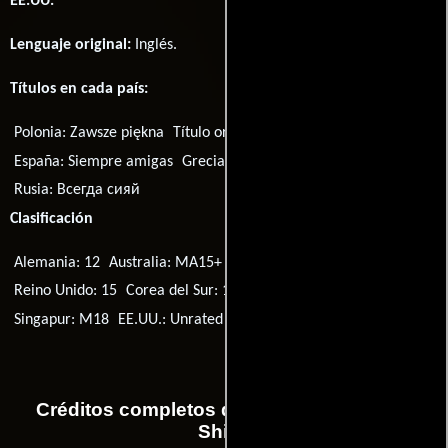
EE.UU.
Lenguaje original:
Inglés
.
Títulos en cada país:
Polonia:
Zawsze piękna
Título original:
Always Shine
España:
Siempre amigas
Grecia:
Σκοτεινές ψυχές
Rusia:
Всегда сияй
Clasificación
Alemania: 12
Australia: MA15+
Singapur: NC16
Reino Unido: 15
Corea del Sur: 18
Corea del Sur: 15
Singapur: M18
EE.UU.: Unrated
Créditos completos de la película Always
Shine