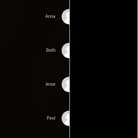
Mackenzie Davis
Anna
Caitlin FitzGerald
Beth
Lawrence Michael
Jesse
Levine
Khan Baykal
Paul