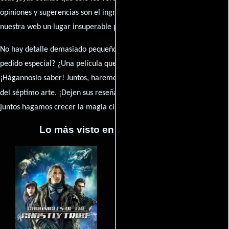
opiniones y sugerencias son el ingrediente secreto que hará de
nuestra web un lugar insuperable para los amantes del celuloide.
No hay detalle demasiado pequeño ni opinión insignificante. ¿Algún
pedido especial? ¿Una película que sueñas con ver reseñada?
¡Hágannoslo saber! Juntos, haremos de esta comunidad el epicentro
caja de comentarios
del séptimo arte. ¡Dejen sus reseña en la
y
juntos hagamos crecer la magia cinematográfica!
Lo más visto en Cineyseries.net