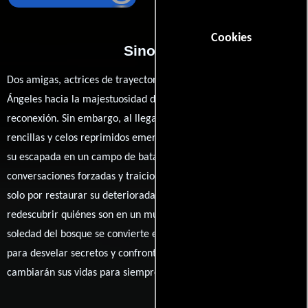
Cookies
Sinopsis
Dos amigas, actrices de trayectorias desiguales, huyen de Los
Ángeles hacia la majestuosidad de Big Sur en busca de
reconexión. Sin embargo, al llegar a su aislado refugio, viejas
rencillas y celos reprimidos emergen con fuerza, transformando
su escapada en un campo de batalla emocional. Entre
conversaciones forzadas y traiciones veladas, ambas luchan no
solo por restaurar su deteriorada amistad, sino también por
redescubrir quiénes son en un mundo que las ha enfrentado. La
soledad del bosque se convierte en el telón de fondo perfecto
para desvelar secretos y confrontar verdades ocultas que
cambiarán sus vidas para siempre.