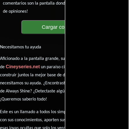
comentarios son la pantalla donde se proyecta nuestra diversidad
de opiniones!
Cargar comentarios
Necesitamos tu ayuda
Aficionado a la pantalla grande, su participación es clave para hacer
Cineyseries.net
de
un paraíso cinéfilo completo. Queremos
construir juntos la mejor base de datos cinematográfica, pero
necesitamos su ayuda. ¿Encontraste algún dato faltante en la ficha
de Always Shine? ¿Detectaste algún error en la sinopsis o el elenco?
¡Queremos saberlo todo!
Este es un llamado a todos los simpatizantes del cine: contribuyan
con sus conocimientos, aporten sus descubrimientos y compartan
esas joyas ocultas que solo los verdaderos fanáticos conocen. Sus