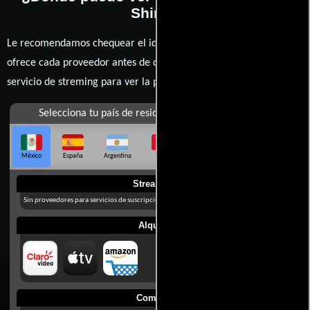
Shine?
Le recomendamos chequear el idioma, doblaje o subtítulos que
ofrece cada proveedor antes de comprar, alquilar o contratar un
servicio de streming para ver la películas.
Selecciona tu país de residencia
México
España
Argentina
Perú
Colombia
Chile
Ecuador
Streaming
Sin proveedores para servicios de suscripción en México
Alquilar
Comprar