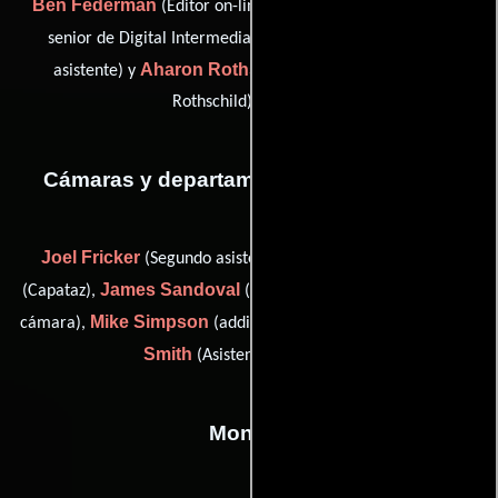
Ben Federman
Chris Kenny
(Editor on-line),
(Productor
Aaron C. Peer
senior de Digital Intermediate),
(Editor
Aharon Rothschild
asistente) y
(colorist (as Aharon
Rothschild) / colorist)
Cámaras y departamento de electricidad
Joel Fricker
Nick Morr
(Segundo asistente de cámara),
James Sandoval
(Capataz),
(Encargado de equipamiento de
Mike Simpson
Jeff Bay
cámara),
(additional photography) y
Smith
(Asistente de cámara)
Montaje