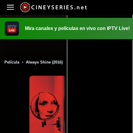
Mira canales y películas en vivo con IPTV Live!
INICIO
PELICULAS
Película
Always Shine (2016)
>