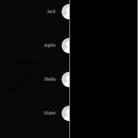
Julian Tolentino
Jack
Mason Foster
Joplin
Stella Foster
Stella
Marisa Takal
Violet