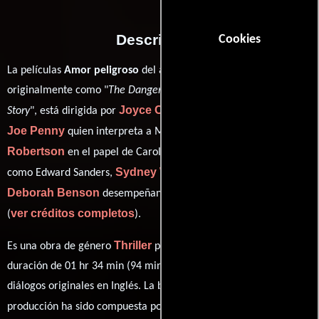
Descripción
Cookies
La películas
Amor peligroso
del año 1992, conocida
originalmente como "
The Danger of Love: The Carolyn Warmus
Joyce Chopra
Story
", está dirigida por
y protagonizada por
Joe Penny
Jenny
quien interpreta a Michael Carlin,
Robertson
Richard Lewis
en el papel de Carolyn Warmus,
Sydney Walsh
como Edward Sanders,
personificando a Nikki y
Deborah Benson
desempeñando el papel de Mary Ann Carlin
ver créditos completos
(
).
Thriller
Es una obra de género
producida en EE.UU.. Con una
duración de 01 hr 34 min (94 minutos), esta película tiene
diálogos originales en
Inglés
. La banda sonora para esta
Mark Snow
producción ha sido compuesta por
.