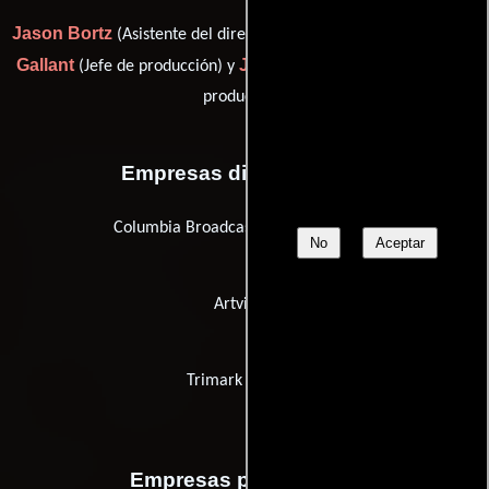
Jason Bortz
Michael O.
(Asistente del director de producción),
Gallant
John Jacobsen
(Jefe de producción) y
(Supervisor de
producción)
Empresas distribuidoras
Columbia Broadcasting System (CBS)
No
Aceptar
Artvision
Trimark Pictures
Empresas productoras