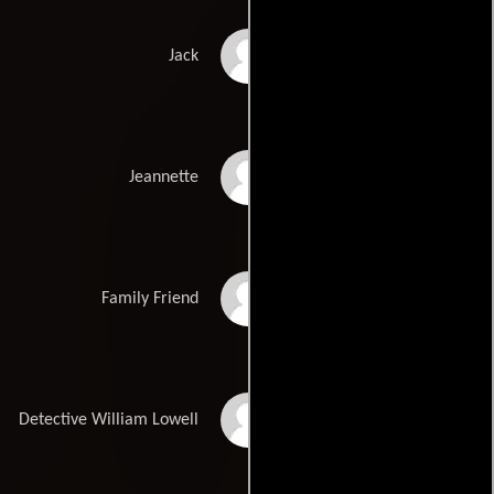
John X. Deveney
Jack
Liz Denison
Jeannette
Woody Eney
Family Friend
Daniel C. Mahar
Detective William Lowell