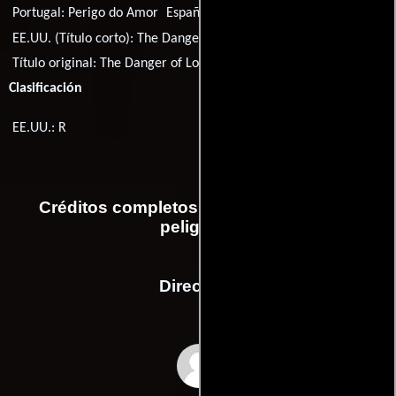
Portugal:
Perigo do Amor
España:
Amor peligroso
EE.UU. (Título corto):
The Danger of Love
Título original:
The Danger of Love: The Carolyn Warmus Story
Clasificación
EE.UU.: R
Créditos completos de la película Amor
peligroso
Dirección
Joyce Chopra