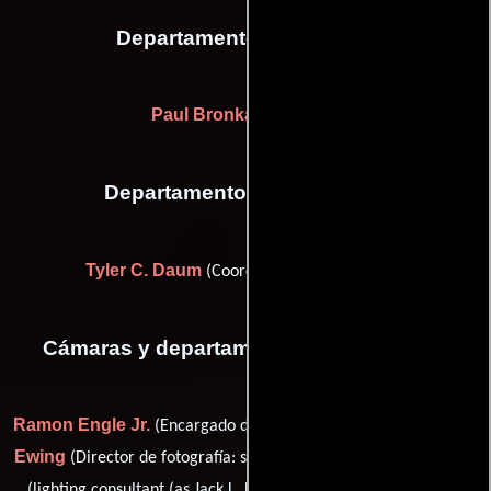
Departamento de editorial
Paul Bronkar
(Colorista)
Departamento de transporte
Tyler C. Daum
(Coordinador de transporte)
Cámaras y departamento de electricidad
Ramon Engle Jr.
Ed
(Encargado de equipamiento de cámara),
Ewing
Jack Harmon
(Director de fotografía: segunda unidad),
Casey Hotchkiss
(lighting consultant (as Jack L. Harmon)),