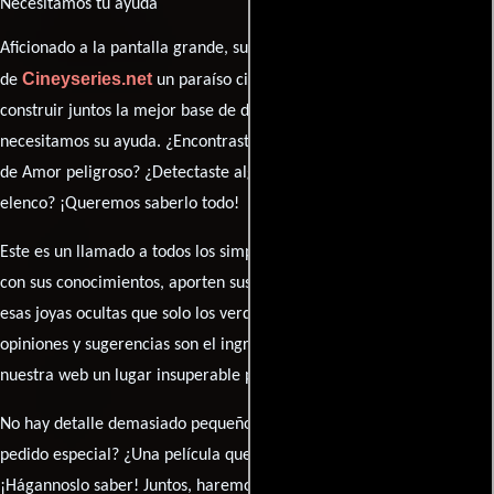
Necesitamos tu ayuda
Aficionado a la pantalla grande, su participación es clave para hacer
Cineyseries.net
de
un paraíso cinéfilo completo. Queremos
construir juntos la mejor base de datos cinematográfica, pero
necesitamos su ayuda. ¿Encontraste algún dato faltante en la ficha
de Amor peligroso? ¿Detectaste algún error en la sinopsis o el
elenco? ¡Queremos saberlo todo!
Este es un llamado a todos los simpatizantes del cine: contribuyan
con sus conocimientos, aporten sus descubrimientos y compartan
esas joyas ocultas que solo los verdaderos fanáticos conocen. Sus
opiniones y sugerencias son el ingrediente secreto que hará de
nuestra web un lugar insuperable para los amantes del celuloide.
No hay detalle demasiado pequeño ni opinión insignificante. ¿Algún
pedido especial? ¿Una película que sueñas con ver reseñada?
¡Hágannoslo saber! Juntos, haremos de esta comunidad el epicentro