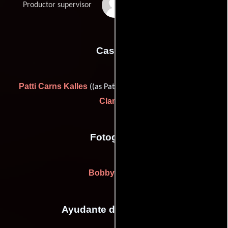
Tom Patricia
Productor supervisor
Casting
Patti Carns Kalles
Barbara
((as Patti Carnes Kalles)) y
Claman
Fotografia
Bobby Byrne
Ayudante de dirección