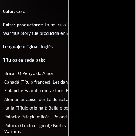
Color:
Color
Paises productores:
La película The Danger of Love: The Carolyn
Warmus Story fué producida en
EE.UU.
Lenguaje original:
Inglés
.
Títulos en cada país:
Brasil:
O Perigo do Amor
Canadá (Título francés):
Les dangers de l'amour
Finlandia:
Vaarallinen rakkaus
Francia:
Jalousie criminelle
Alemania:
Geisel der Leidenschaft
Italia:
Un amore pericoloso
Italia (Título original):
Bella e pericolosa
Polonia:
Pułapki miłości
Poland (video title):
Pułapka
Polonia (Título original):
Niebezpieczna miłość: Historia Carolyn
Warmus