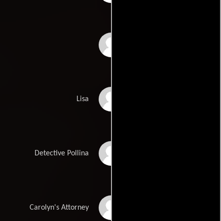
Robert Nadir
Fairuza Balk
Lisa
Joseph Bologna
Detective Pollina
Michael MacRae
Carolyn's Attorney