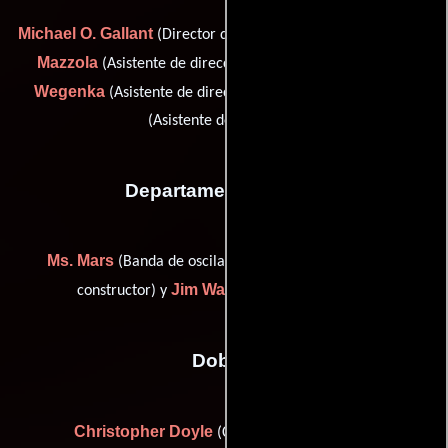
Michael O. Gallant
Eugene
(Director de la segunda unidad),
Mazzola
Lynn
(Asistente de dirección: segunda unidad),
Wegenka
Mary Ellen Woods
(Asistente de dirección) y
(Asistente de dirección)
Departamento de arte
Ms. Mars
Jennifer Pray
(Banda de oscilación),
(Jefe
Jim Wagner
constructor) y
(Jefe de utilería)
Dobles
Christopher Doyle
(Coordinador de dobles)