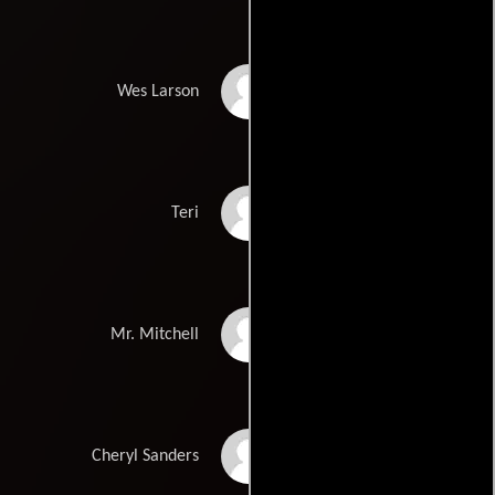
Gregg Loughridge
Wes Larson
Krisha Fairchild
Teri
William De Young
Mr. Mitchell
Dee Dee Van Zyl
Cheryl Sanders