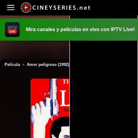
Mira canales y películas en vivo con IPTV Live!
INICIO
PELICULAS
Película
Amor peligroso (1992)
>