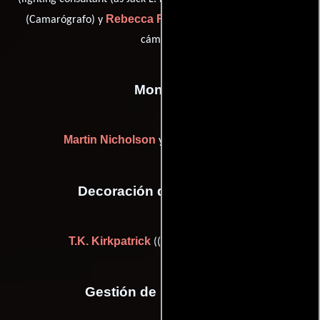
Rebecca Revak
(Camarógrafo) y
(Segundo asistente de
cámara)
Montaje
Martin Nicholson
Sidney Wolinsky
y
Decoración de escenario
T.K. Kirkpatrick
((as Tim Kirkpatrick))
Gestión de producción