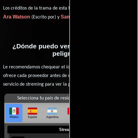
Los créditos de la trama de esta historia están divididos entre
Ara Watson
Sam Blackwell
(Escrito por) y
(Escrito por).
¿Dónde puedo ver la películas Amor
peligroso?
Le recomendamos chequear el idioma, doblaje o subtítulos que
ofrece cada proveedor antes de comprar, alquilar o contratar un
servicio de streming para ver la películas.
Selecciona tu país de residencia
México
España
Argentina
Perú
Colombia
Chile
Ecuador
Streaming