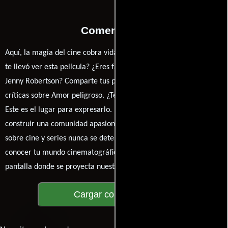
Comentarios
Aquí, la magia del cine cobra vida a través de tus opiniones. ¿Qué
te llevó ver esta película? ¿Eres fan de Joyce Chopra, Joe Penny o
Jenny Robertson? Comparte tus pensamientos, emociones y
críticas sobre Amor peligroso. ¿Te hizo reír, llorar o reflexionar?
Este es el lugar para expresarlo. ¡No te guardes nada! Queremos
construir una comunidad apasionada donde la conversación
sobre cine y series nunca se detenga. Únete a la charla y déjanos
conocer tu mundo cinematográfico. ¡Los comentarios son la
pantalla donde se proyecta nuestra diversidad de opiniones!
Cargar comentarios