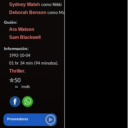
Sydney Walsh
como Nikki
Deborah Benson
como Mary Ann Carlin
Guión:
Ara Watson
Sam Blackwell
Información:
1992-10-04
01 hr 34 min (94 minutos).
Thriller
.
✮50
Imdb
50
Proveedores