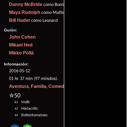
Danny McBride
como Bomb
Maya Rudolph
como Matilda
Bill Hader
como Leonard
Guión:
John Cohen
Mikael Hed
Mikko Pöllä
Información:
2016-05-12
01 hr 37 min (97 minutos).
Aventura
Familia
Comedia
Acción
Animación
,
,
,
y
.
✮50
Imdb
63
Metacritic
43
Rottentomatoes
44