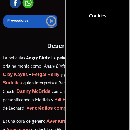
Cookies
Proveedores
Descripción
La películas
Angry Birds: La película
del año 2016, conocida
originalmente como "
Angry Birds
", está dirigida en conjunto por
Clay Kaytis
Fergal Reilly
Jason
y
y protagonizada por
Sudeikis
Josh Gad
quien interpreta a Red,
en el papel de
Danny McBride
Maya Rudolph
Chuck,
como Bomb,
Bill Hader
personificando a Matilda y
desempeñando el papel
ver créditos completos
de Leonard (
).
Aventura
Familia
Comedia
Acción
Es una obra de género
,
,
,
Animación