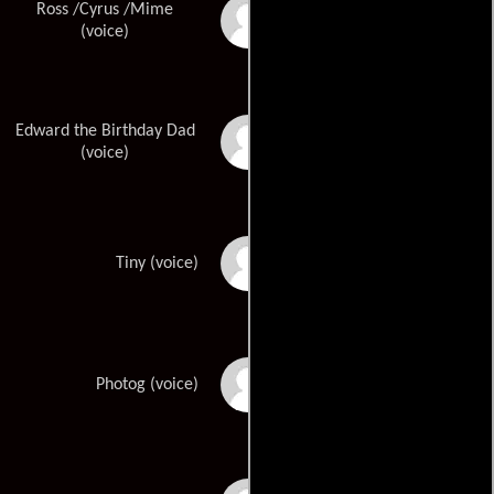
Ross /Cyrus /Mime
Tony Hale
(voice)
Edward the Birthday Dad
Hannibal Buress
(voice)
Ike Barinholtz
Tiny (voice)
Tituss Burgess
Photog (voice)