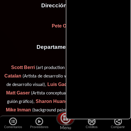
Dirección artística
Pete Oswald
Departamento de arte
Scott Berri
Jonatan
(art production supervisor: Rovio),
Catalan
Cindey Chiang
(Artista de desarrollo visual),
(Artista
Luis Gadea
de desarrollo visual),
(Diseñador de personajes),
Matt Gaser
Joe Giampapa
(Artista conceptual),
(Artista del
Sharon Huang
guión gráfico),
(Artista de desarrollo visual),
Mike Inman
(background painter / visual development artist),
Yashar Kassai
Diana Kidlaied
(visual development),
(Artista
Daniel Lafrance
del guión gráfico),
(Artista del guión gráfico),
Comentarios
Proveedores
Créditos
Compartir
Menu