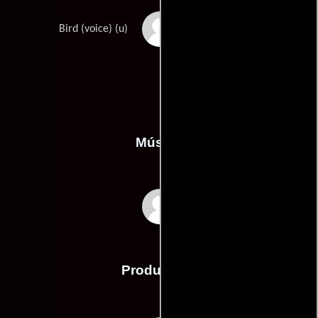
John Lasseter
Bird (voice) (u)
Música
Heitor Pereira
Producción