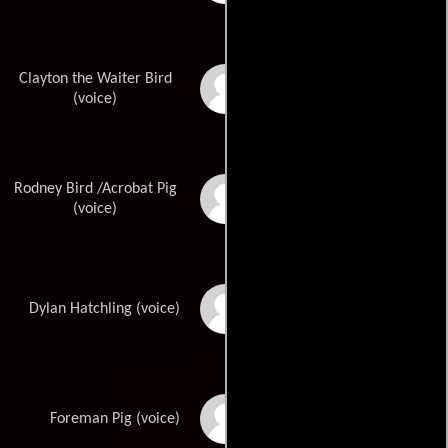
Clayton the Waiter Bird
Clay Kaytis
(voice)
Rodney Bird /Acrobat Pig
Matthew J. McCarthy
(voice)
Vincent Oswald
Dylan Hatchling (voice)
Fergal Reilly
Foreman Pig (voice)