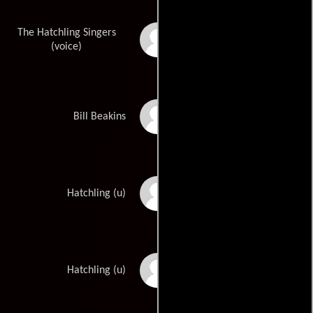
The Hatchling Singers
Sofie Wolfe
(voice)
Judah Friedlander
Bill Beakins
Samuel Faraci
Hatchling (u)
Brianna Gentilella
Hatchling (u)