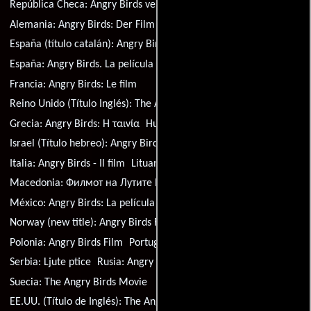
República Checa:
Angry Birds ve filmu
Alemania:
Angry Birds: Der Film
Dinamarca:
Angry Birds
España (título catalán):
Angry Birds. La pel·lícula
España:
Angry Birds. La película
Finlandia:
Angry Birds -elokuva
Francia:
Angry Birds: Le film
Reino Unido (Título Inglés):
The Angry Birds Movie
Grecia:
Angry Birds: Η ταινία
Hungría:
Angry Birds - A film
Israel (Título hebreo):
Angry Birds: ha'seret
Italia:
Angry Birds - Il film
Lituania:
Piktieji pauksciai. Filmas
Macedonia:
Филмот на Лутите Птици
México:
Angry Birds: La película
Norway (new title):
Angry Birds Filmen
Polonia:
Angry Birds Film
Portugal:
Angry Birds: O Filme
Serbia:
Ljute ptice
Rusia:
Angry Birds в кино
Suecia:
The Angry Birds Movie
EE.UU. (Título de Inglés):
The Angry Birds Movie