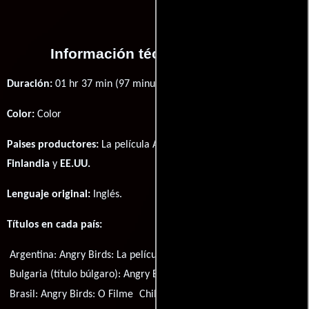
Información técnica y general
Duración:
01 hr 37 min (97 minutos) .
Color:
Color
Paises productores:
La película Angry Birds fué producida en
Finlandia
y
EE.UU.
Lenguaje original:
Inglés
.
Títulos en cada país:
Argentina:
Angry Birds: La película
Bulgaria (título búlgaro):
Angry Birds: Филмът
Brasil:
Angry Birds: O Filme
Chile:
Angry Birds - La Película