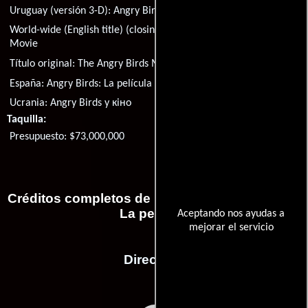
Uruguay (versión 3-D):
Angry Birds: La película
World-wide (English title) (closing credits title):
The Angry Birds
Movie
Título original:
The Angry Birds Movie
España:
Angry Birds: La película
Letonia:
Dusmigie putni. Filma
Ucrania:
Angry Birds у кiно
Taquilla:
Presupuesto: $73,000,000
Créditos completos de la película Angry Birds:
La película
Aceptando nos ayudas a
mejorar el servicio
Dirección