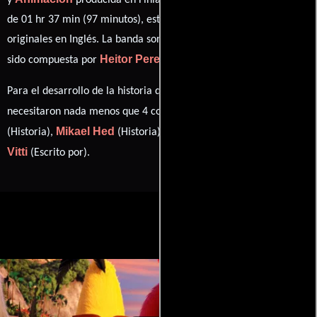
y
producida en Finlandia y EE.UU.. Con una duración
de 01 hr 37 min (97 minutos), esta película tiene diálogos
originales en
Inglés
. La banda sonora para esta producción ha
Heitor Pereira
sido compuesta por
.
Para el desarrollo de la historia que cuenta esta obra, se
John Cohen
necesitaron nada menos que 4 colaboraciones.
Mikael Hed
Mikko Pöllä
Jon
(Historia),
(Historia),
(Historia) y
Vitti
(Escrito por).