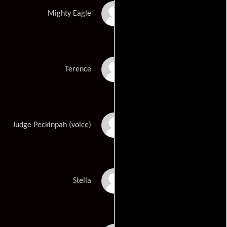
Peter Dinklage
Mighty Eagle
Sean Penn
Terence
Keegan-Michael Key
Judge Peckinpah (voice)
Kate McKinnon
Stella