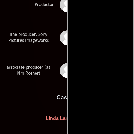
Catherine Winder
Productor
line producer: Sony
Julie Zackary
Pictures Imageworks
associate producer (as
Kimberley Gray
Rozner
Kim Rozner)
Casting
Linda Lamontagne