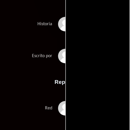
Mikko Pölläs
Historia
Jon Vittis
Escrito por
Reparto
Jason Sudeikis
Red