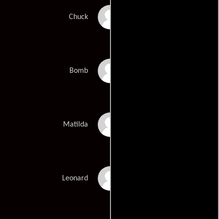
Josh Gad
Chuck
Danny McBride
Bomb
Maya Rudolph
Matilda
Bill Hader
Leonard