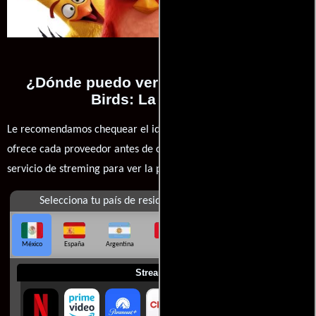
¿Dónde puedo ver la películas Angry
Birds: La película?
Le recomendamos chequear el idioma, doblaje o subtítulos que
ofrece cada proveedor antes de comprar, alquilar o contratar un
servicio de streming para ver la películas.
Selecciona tu país de residencia
México
España
Argentina
Perú
Colombia
Chile
Ecuador
Streaming