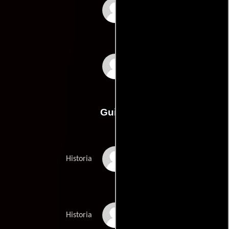
Clay Kaytis
Fergal Reilly
Guión
John Cohens
Historia
Mikael Heds
Historia