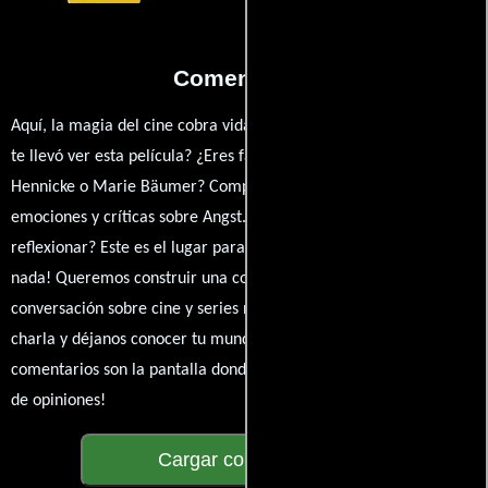
Comentarios
Aquí, la magia del cine cobra vida a través de tus opiniones. ¿Qué
te llevó ver esta película? ¿Eres fan de Oskar Roehler, André
Hennicke o Marie Bäumer? Comparte tus pensamientos,
emociones y críticas sobre Angst. ¿Te hizo reír, llorar o
reflexionar? Este es el lugar para expresarlo. ¡No te guardes
nada! Queremos construir una comunidad apasionada donde la
conversación sobre cine y series nunca se detenga. Únete a la
charla y déjanos conocer tu mundo cinematográfico. ¡Los
comentarios son la pantalla donde se proyecta nuestra diversidad
de opiniones!
Cargar comentarios