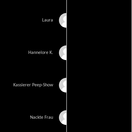
Eva Habermann
Laura
Ingrid van Bergen
Hannelore K.
Gerry Jochum
Kassierer Peep-Show
Susanne Sachße
Nackte Frau