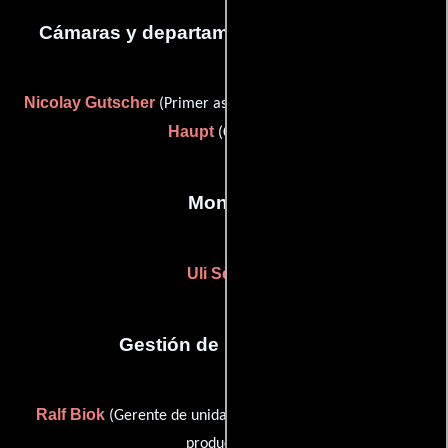
Cámaras y departamento de electricidad
Nicolay Gutscher
Dietmar
(Primer asistente de cámara) y
Haupt
(Capataz)
Montaje
Uli Schön
Gestión de producción
Ralf Biok
Peter Hartwig
(Gerente de unidad) y
(Jefe de
producción)