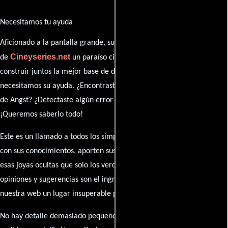
Necesitamos tu ayuda
Aficionado a la pantalla grande, su participación es clave para hacer
Cineyseries.net
de
un paraíso cinéfilo completo. Queremos
construir juntos la mejor base de datos cinematográfica, pero
necesitamos su ayuda. ¿Encontraste algún dato faltante en la ficha
de Angst? ¿Detectaste algún error en la sinopsis o el elenco?
¡Queremos saberlo todo!
Este es un llamado a todos los simpatizantes del cine: contribuyan
con sus conocimientos, aporten sus descubrimientos y compartan
esas joyas ocultas que solo los verdaderos fanáticos conocen. Sus
opiniones y sugerencias son el ingrediente secreto que hará de
nuestra web un lugar insuperable para los amantes del celuloide.
No hay detalle demasiado pequeño ni opinión insignificante. ¿Algún