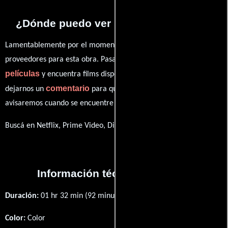
¿Dónde puedo ver la películas Angst?
Lamentablemente por el momento no contamos con enlaces a
proveedores para esta obra. Pasa por nuestro catálogo de
películas
y encuentra films disponibles. También puedes
comentario
dejarnos un
para que le demos prioridad y te
avisaremos cuando se encuentre disponible
Buscá en Netflix, Prime Video, Disney+
Información técnica y general
Duración:
01 hr 32 min (92 minutos) .
Color:
Color