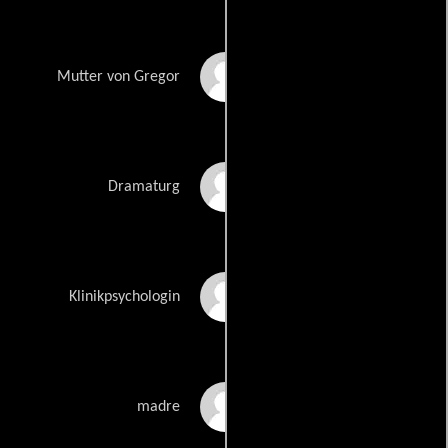
Michaela Hinnenthal
Mutter von Gregor
Peter Benedict
Dramaturg
Nina Petri
Klinikpsychologin
Catherine H.
madre
Flemming