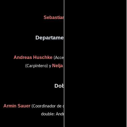
Sebastian Soukup
Departamento de arte
Andreas Huschke
Detlef Rohrbach
(Accesorios),
Nelja Stump
(Carpintero) y
(Accesorios)
Dobles
Armin Sauer
Rene Schobes
(Coordinador de dobles) y
(stunt
double: Andre Hennicke)