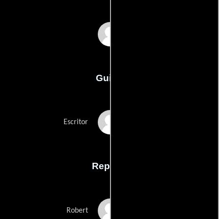
Oskar Roehler
Guión
Oskar Roehlers
Escritor
Reparto
André Hennicke
Robert