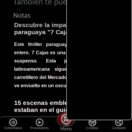
También te puede interesar...
Notas
Descubre la impactante película
paraguaya "7 Cajas"
Este thriller paraguayo cautivó al mundo
entero. 7 Cajas es una explosión de acción y
suspenso. Esta joya cinematográfica
latinoamericana sigue la historia de un
carretillero del Mercado 4 de Asunción que se
ve envuelto en un oscuro mundo de crimen
15 escenas emblemáticas que no
estaban en el guion
Por más sólido que sea un guión siempre hay
Comentarios
Proveedores
Créditos
Compartir
Menu
espacio para que improvisaciones que se dan