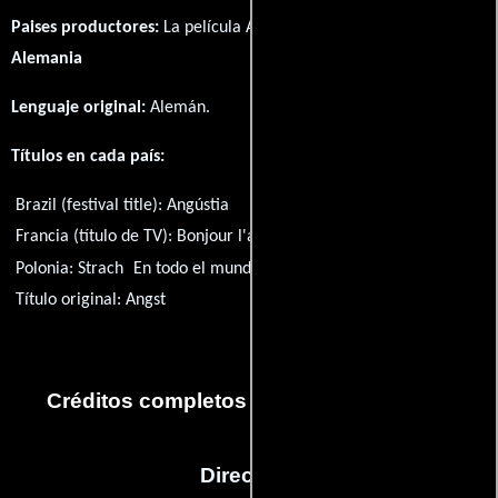
Paises productores:
La película Angst fué producida en
Alemania
Lenguaje original:
Alemán
.
Títulos en cada país:
Brazil (festival title):
Angústia
Francia (título de TV):
Bonjour l'angoisse
Hungría:
Bénító vágy
Polonia:
Strach
En todo el mundo (Título de Inglés):
Angst
Título original:
Angst
Créditos completos de la película Angst
Dirección