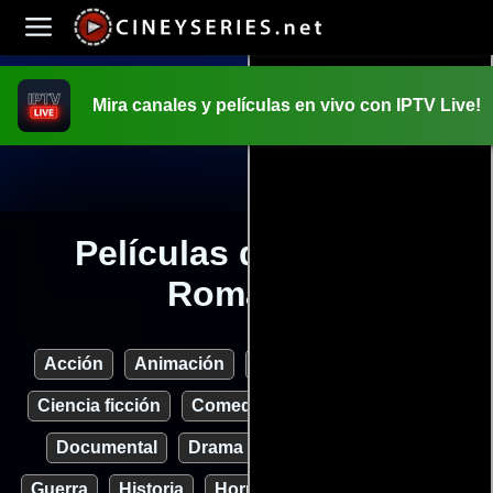
Mira canales y películas en vivo con IPTV Live!
INICIO
PELICULAS
Películas del género
Romance
Acción
Animación
Aventura
Biográfico
Ciencia ficción
Comedia
Crimen
Deporte
Documental
Drama
Familia
Fantasía
Guerra
Historia
Horror
Misterio
Musical