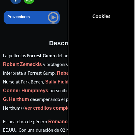
Cookies
Proveedores
Descripción
La películas
Forrest Gump
del año 1994, está dirigida por
Robert Zemeckis
Tom Hanks
y protagonizada por
quien
Rebecca Williams
interpreta a Forrest Gump,
en el papel de
Sally Field
Michael
Nurse at Park Bench,
como Mrs. Gump,
Conner Humphreys
Harold
personificando a Young Forrest y
G. Herthum
desempeñando el papel de Doctor (as Harold
ver créditos completos
Herthum) (
).
Romance
Drama
Es una obra de género
y
producida en
EE.UU.. Con una duración de 02 hr 22 min (142 minutos), esta