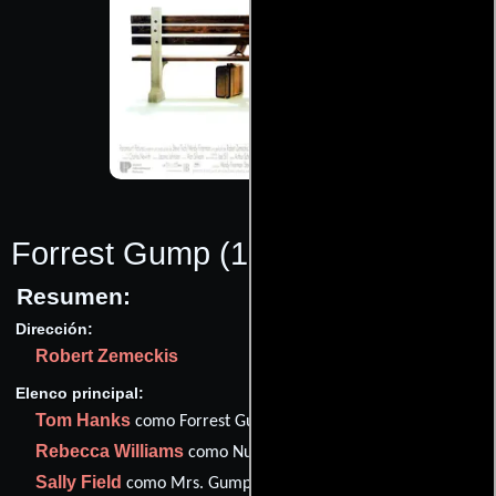
Forrest Gump
(1994)
Resumen:
Dirección:
Robert Zemeckis
Elenco principal:
Tom Hanks
como Forrest Gump
Rebecca Williams
como Nurse at Park Bench
Sally Field
como Mrs. Gump