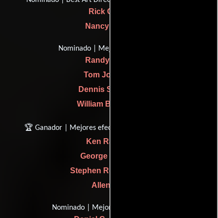
Rick Carter
Nancy Haigh
Nominado | Mejor sonido
Randy Thom
Tom Johnson
Dennis S. Sands
William B. Kaplan
🏆 Ganador | Mejores efectos, efectos visuales
Ken Ralston
George Murphy
Stephen Rosenbaum
Allen Hall
Nominado | Mejor maquillaje