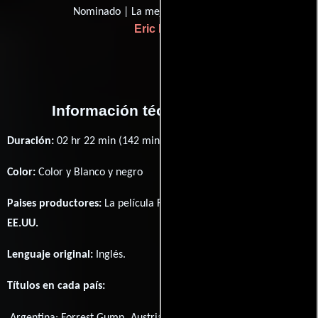
Nominado | La mejor escritura
Eric Roth
Información técnica y general
Duración:
02 hr 22 min (142 minutos) .
Color:
Color y Blanco y negro
Paises productores:
La película Forrest Gump fué producida en
EE.UU.
Lenguaje original:
Inglés
.
Títulos en cada país:
Argentina:
Forrest Gump
Austria:
Forrest Gump