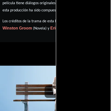
película tiene diálogos originales en
Inglés
. La banda sonora para
Alan Silvestri
esta producción ha sido compuesta por
.
Los créditos de la trama de esta historia están divididos entre
Winston Groom
Eric Roth
(Novela) y
(Guión).