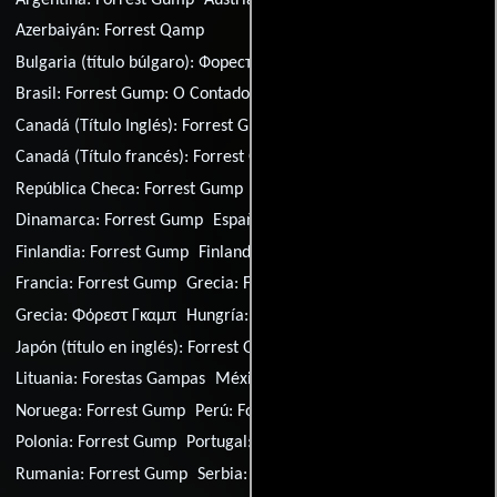
Azerbaiyán:
Forrest Qamp
Bulgaria (título búlgaro):
Форест Гъмп
Brasil:
Forrest Gump: O Contador de Histórias
Canadá (Título Inglés):
Forrest Gump
Canadá (Título francés):
Forrest Gump
República Checa:
Forrest Gump
Alemania:
Forrest Gump
Dinamarca:
Forrest Gump
España:
Forrest Gump
Finlandia:
Forrest Gump
Finlandia (Título sueco):
Forrest Gump
Francia:
Forrest Gump
Grecia:
Forrest Gump
Grecia:
Φόρεστ Γκαμπ
Hungría:
Forrest Gump
Japón (título en inglés):
Forrest Gump
Lituania:
Forestas Gampas
México:
Forrest Gump
Noruega:
Forrest Gump
Perú:
Forrest Gump
Polonia:
Forrest Gump
Portugal:
Forrest Gump
Rumania:
Forrest Gump
Serbia:
Forest Gamp