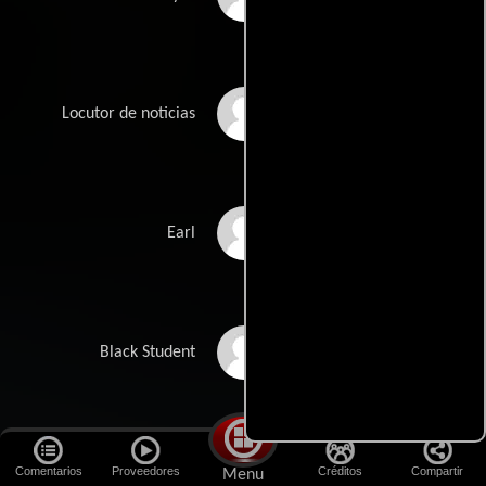
David Brisbin
Locutor de noticias
Kirk Ward
Earl
Angela Lomas
Black Student
Timothy Record
Black Student
Comentarios
Proveedores
Créditos
Compartir
Menu