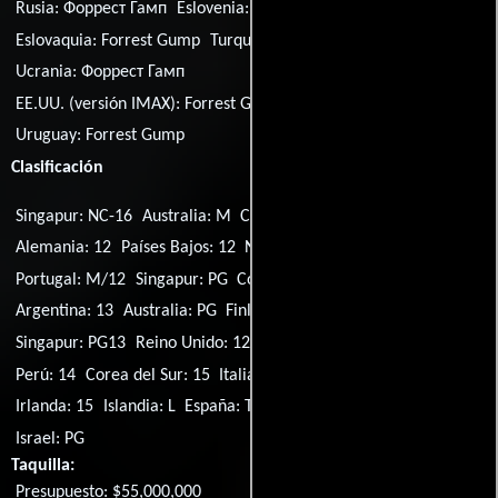
Rusia:
Форрест Гамп
Eslovenia:
Forrest Gump
Eslovaquia:
Forrest Gump
Turquía (Título turco):
Forrest Gump
Ucrania:
Форрест Гамп
EE.UU. (versión IMAX):
Forrest Gump: The IMAX Experience
Uruguay:
Forrest Gump
Clasificación
Singapur: NC-16
Australia: M
Canadá: PG
Canadá: G
Alemania: 12
Países Bajos: 12
Nueva Zelanda: M
Noruega: 11
Portugal: M/12
Singapur: PG
Corea del Sur: 12
Suecia: 11
Argentina: 13
Australia: PG
Finlandia: K-12
Irlanda: 12
Singapur: PG13
Reino Unido: 12
EE.UU.: PG-13
Brasil: 14
Perú: 14
Corea del Sur: 15
Italia: T
Polonia: 15
Japón: PG12
Irlanda: 15
Islandia: L
España: T
Canadá: 14
Finlandia: K-14
Israel: PG
Taquilla:
Presupuesto: $55,000,000