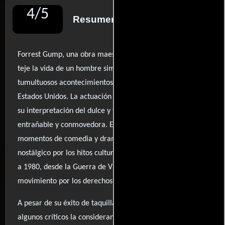
4
/
5
Resumen de reseñas
Forrest Gump, una obra maestra del cine estadounidense,
teje la vida de un hombre simple a través de los
tumultuosos acontecimientos de la historia moderna de
Estados Unidos. La actuación de Tom Hanks es un triunfo;
su interpretación del dulce y torpe Forrest es a la vez
entrañable y conmovedora. Esta película, que combina
momentos de comedia y drama, ofrece un recorrido
nostálgico por los hitos culturales de las décadas de 1950
a 1980, desde la Guerra de Vietnam hasta el auge del
movimiento por los derechos civiles.
A pesar de su éxito de taquilla y múltiples premios,
algunos críticos la consideran superficial y predecible,