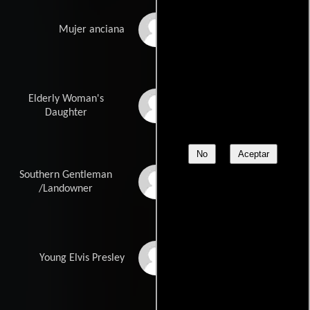
Ione M. Telech
Mujer anciana
Elderly Woman's
Christine Seabrook
Daughter
No
Aceptar
Southern Gentleman
John Worsham
/Landowner
Peter Dobson
Young Elvis Presley