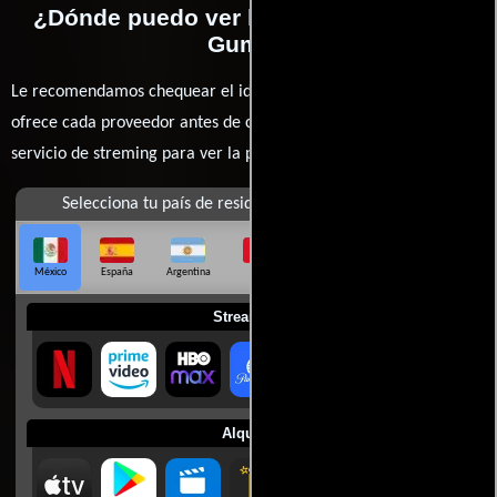
¿Dónde puedo ver la películas Forrest
Gump?
Le recomendamos chequear el idioma, doblaje o subtítulos que
ofrece cada proveedor antes de comprar, alquilar o contratar un
servicio de streming para ver la películas.
Selecciona tu país de residencia
México
España
Argentina
Perú
Colombia
Chile
Ecuador
Streaming
Alquilar