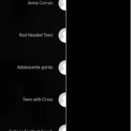
Robin Wright
Jenny Curran
Rob Landry
Red Headed Teen
Jason McGuire
Adolescente gordo
Pete Auster
Teen with Cross