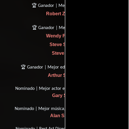
🏆 Ganador | Mejor director
Robert Zemeckis
🏆 Ganador | Mejor imagen
Wendy Finerman
Steve Starkey
Steve Tisch
🏆 Ganador | Mejor edición de películas
Arthur Schmidt
Nominado | Mejor actor en un papel de apoyo
Gary Sinise
Nominado | Mejor música, Puntuación original
Alan Silvestri
Nominado | Best Art Direction-Set Decoración