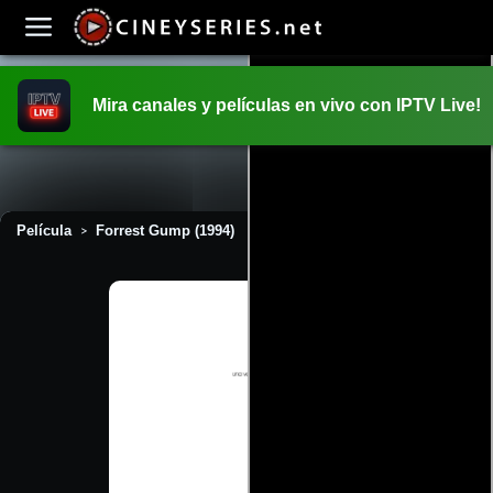
Mira canales y películas en vivo con IPTV Live!
INICIO
PELICULAS
Película
Forrest Gump (1994)
>