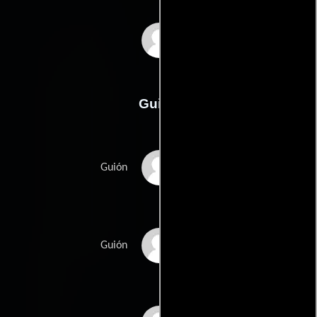
Peyton Reed
Guión
Edgar Wrights
Guión
Joe Cornishs
Guión