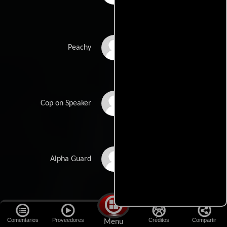
Robert Crayton
Peachy
Ajani Perkins
Cop on Speaker
Jessejames
Alpha Guard
Locorriere
Zack Duhame
Beta Guard
Comentarios
Proveedores
Créditos
Compartir
Menu