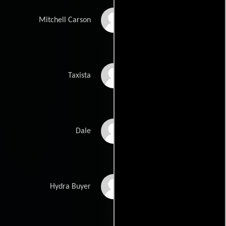
Martin Donovan
Mitchell Carson
Garrett Morris
Taxista
Gregg Turkington
Dale
Rod Hallett
Hydra Buyer