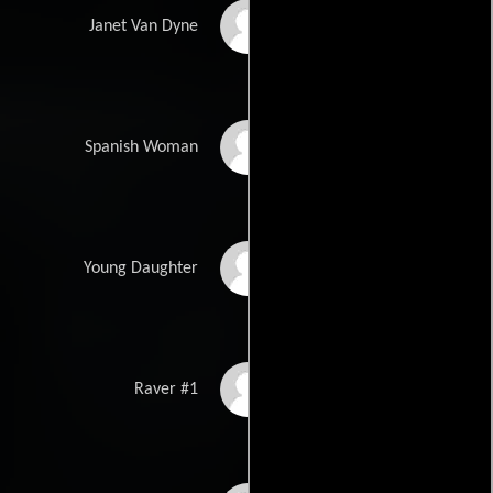
Hayley Lovitt
Janet Van Dyne
Norma Alvarez
Spanish Woman
Darcie Isabella
Young Daughter
Cottrell
Teddy Williams
Raver #1