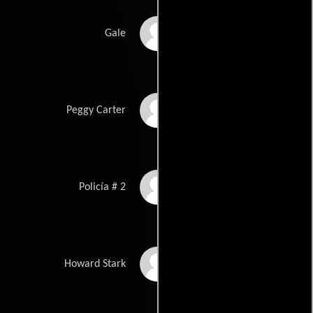
Wood Harris
Gale
Hayley Atwell
Peggy Carter
Kevin Glen
Policía # 2
Kavanaugh
John Slattery
Howard Stark