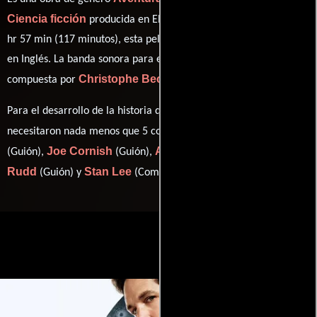
Ciencia ficción
producida en EE.UU.. Con una duración de 01
hr 57 min (117 minutos), esta película tiene diálogos originales
en
Inglés
. La banda sonora para esta producción ha sido
Christophe Beck
compuesta por
.
Para el desarrollo de la historia que cuenta esta obra, se
Edgar Wright
necesitaron nada menos que 5 colaboraciones.
Joe Cornish
Adam McKay
Paul
(Guión),
(Guión),
(Guión),
Rudd
Stan Lee
(Guión) y
(Comic).