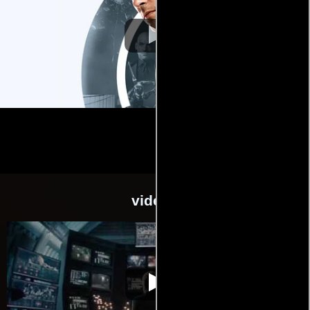
videos
Ant-Man. El Hombre
Video de la película Ant-Man. El
2015-
Hormiga
Hombre Hormiga
07-16