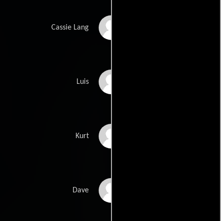
Abby Ryder Fortson
Cassie Lang
Michael Peña
Luis
David Dastmalchian
Kurt
T.I.
Dave