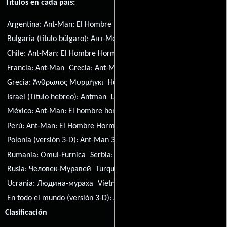
Títulos en cada país:
Argentina:
Ant-Man: El Hombre Hormiga
Bulgaria (título búlgaro):
Ант-Мен
Brasil:
Homem-Formiga
Chile:
Ant-Man: El Hombre Hormiga
República Checa:
Ant-Man
Francia:
Ant-Man
Grecia:
Ant-Man
Grecia:
Άνθρωπος Μυρμήγκι
Hungría:
A Hangya
Israel (Título hebreo):
Antman
Lituania:
Skruzdeliukas
México:
Ant-Man: El hombre hormiga
Perú:
Ant-Man: El Hombre Hormiga
Polonia:
Ant-Man
Polonia (versión 3-D):
Ant-Man 3D
Portugal:
Homem-Formiga
Rumania:
Omul-Furnica
Serbia:
Čovek-mrav
Rusia:
Человек-Муравей
Turquía (Título turco):
Ant-Man
Ucrania:
Людина-мураха
Vietnam:
Nguoi Kien
En todo el mundo (versión 3-D):
Ant-Man 3D
Clasificación