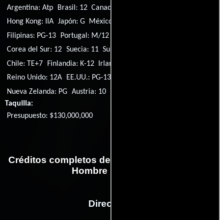
Argentina: Atp
Brasil: 12
Canadá: PG
Alemania: 12
Hong Kong: IIA
Japón: G
México: B
Países Bajos: 12
Filipinas: PG-13
Portugal: M/12
Singapur: PG
Corea del Sur: 12
Suecia: 11
Suiza: 10
Australia: PG
Francia: U
Chile: TE+7
Finlandia: K-12
Irlanda: 12A
Tailandia: G
Reino Unido: 12A
EE.UU.: PG-13
Noruega: 12
Polonia: 12
Nueva Zelanda: PG
Austria: 10
Taquilla:
Presupuesto: $130,000,000
Créditos completos de la película Ant-Man. El
Hombre Hormiga
Dirección