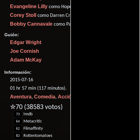
Evangeline Lilly
como Hope van Dyne
Corey Stoll
como Darren Cross
Bobby Cannavale
como Paxton
Guión:
Edgar Wright
Joe Cornish
Adam McKay
Información:
2015-07-16
01 hr 57 min (117 minutos).
Aventura
Comedia
Acción
Ciencia ficción
,
,
y
.
✮70
(38583 votos)
Imdb
73
Metacritic
64
Filmaffinity
62
Rottentomatoes
83