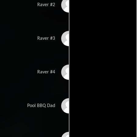
Carol Anne Watts
Raver #2
Chuck David Willis
Raver #3
Diana Chiritescu
Raver #4
Neko Parham
Pool BBQ Dad