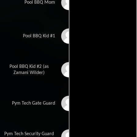
Onira Tares
Pool BBQ Mom
Kylen Davis
Pool BBQ Kid #1
Pool BBQ Kid #2 (as
Zamani Wilder
Zamani Wilder)
Jim R. Coleman
Pym Tech Gate Guard
Pym Tech Security Guard
Desmond Phillips