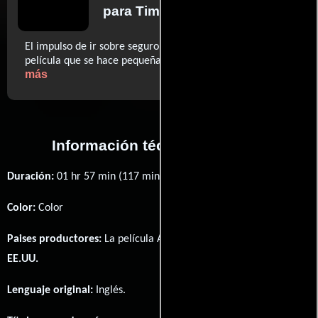
para Time Out
El impulso de ir sobre seguro resulta simbólico en una
..ver
película que se hace pequeña ante el desafío. (...)
más
Información técnica y general
Duración:
01 hr 57 min (117 minutos) .
Color:
Color
Paises productores:
La película Ant-Man fué producida en
EE.UU.
Lenguaje original:
Inglés
.