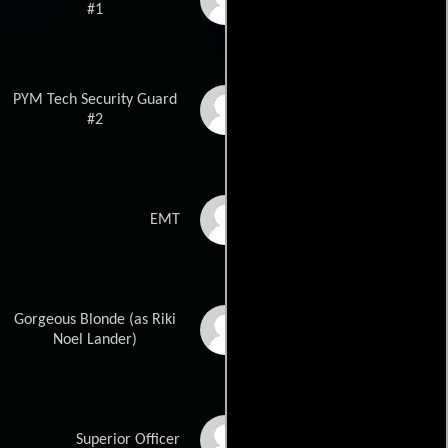
#1
PYM Tech Security Guard
Aaron Saxton
#2
Michael A. Cook
EMT
Gorgeous Blonde (as Riki
Ricki Lander
Noel Lander)
Rus Blackwell
Superior Officer