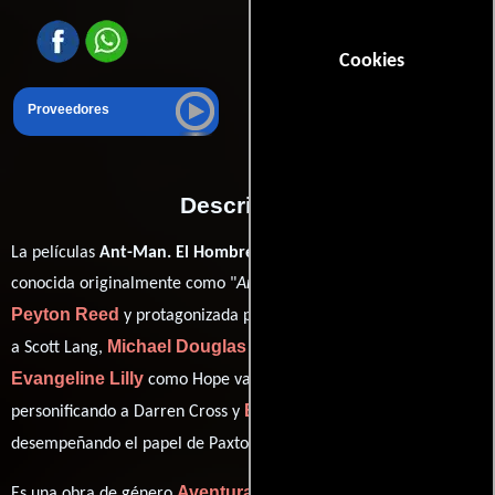
Cookies
Proveedores
Descripción
La películas
Ant-Man. El Hombre Hormiga
del año 2015,
conocida originalmente como "
Ant-Man
", está dirigida por
Peyton Reed
Paul Rudd
y protagonizada por
quien interpreta
Michael Douglas
a Scott Lang,
en el papel de Dr. Hank Pym,
Evangeline Lilly
Corey Stoll
como Hope van Dyne,
Bobby Cannavale
personificando a Darren Cross y
ver créditos completos
desempeñando el papel de Paxton (
).
Aventura
Comedia
Acción
Es una obra de género
,
,
y