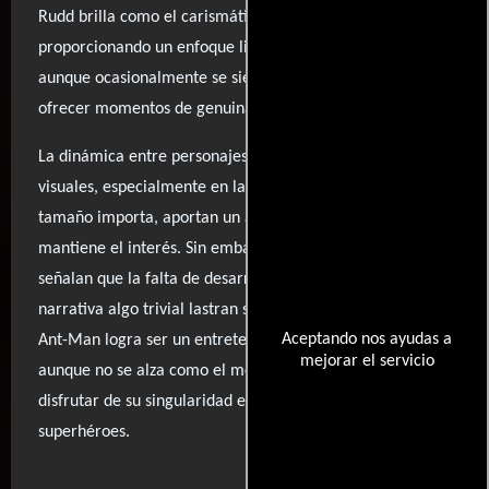
Rudd brilla como el carismático Scott Lang,
proporcionando un enfoque ligero y divertido que,
aunque ocasionalmente se siente predecible, logra
ofrecer momentos de genuina diversión.
La dinámica entre personajes y los ingeniosos efectos
visuales, especialmente en las escenas de acción donde el
tamaño importa, aportan un atractivo visual que
mantiene el interés. Sin embargo, algunos críticos
señalan que la falta de desarrollo emocional y una
narrativa algo trivial lastran su impacto. A pesar de ello,
Aceptando nos ayudas a
Ant-Man logra ser un entretenimiento agradable que,
mejorar el servicio
aunque no se alza como el mejor de la franquicia, invita a
disfrutar de su singularidad en un mundo lleno de
superhéroes.
..ver fuentes