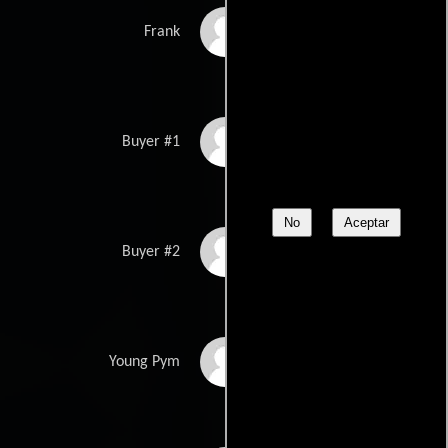
Joe Chrest
Frank
Joe Bucaro III
Buyer #1
No
Aceptar
Jean Louisa Kelly
Buyer #2
Dax Griffin
Young Pym