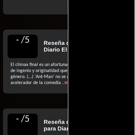
-
/
5
Reseña de
Jordi Costa
para
Diario El País
El clímax final es un afortunado recital de esa inyección
de ingenio y originalidad que empezaba a necesitar el
género. (...) 'Ant-Man' no se atreve a pulsar a fondo el
..ver más
acelerador de la comedia
-
/
5
Reseña de
Luis Martínez
para Diario El Mundo