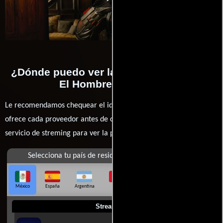
Hormiga
Hombre Hormiga
07-16
¿Dónde puedo ver la películas Ant-Man.
El Hombre Hormiga?
Le recomendamos chequear el idioma, doblaje o subtítulos que
ofrece cada proveedor antes de comprar, alquilar o contratar un
servicio de streming para ver la películas.
Selecciona tu país de residencia
México
España
Argentina
Perú
Colombia
Chile
Ecuador
Streaming