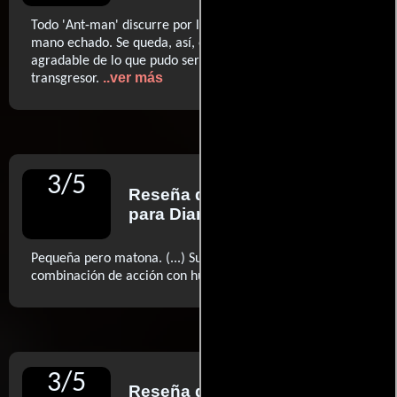
Todo 'Ant-man' discurre por la pantalla con el freno de
mano echado. Se queda, así, en el atisbo simpático y
agradable de lo que pudo ser mucho más: demencial y
..ver más
transgresor.
3
/
5
Reseña de
Salvador Llopart
para Diario La Vanguardia
Pequeña pero matona. (...) Su fuerte reside en la
..ver más
combinación de acción con humor. (...)
3
/
5
Reseña de
David Ehrlich