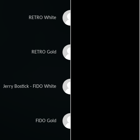
Googy Gress
RETRO White
Patrick Mickler
RETRO Gold
Ray McKinnon
Jerry Bostick - FIDO White
Max Grodénchik
FIDO Gold