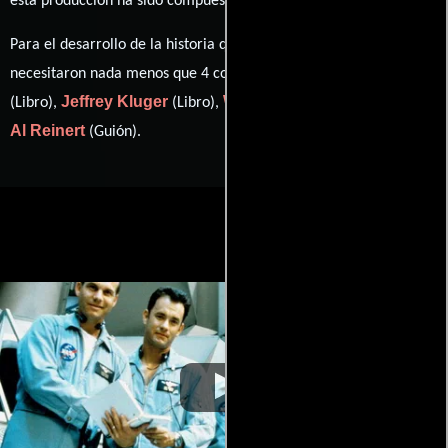
esta producción ha sido compuesta por
.
Para el desarrollo de la historia que cuenta esta obra, se
Jim Lovell
necesitaron nada menos que 4 colaboraciones.
Jeffrey Kluger
William Broyles Jr.
(Libro),
(Libro),
(Guión) y
Al Reinert
(Guión).