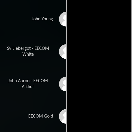
Ben Marley
John Young
Sy Liebergot - EECOM
Clint Howard
White
John Aaron - EECOM
Loren Dean
Arthur
Tom Wood
EECOM Gold