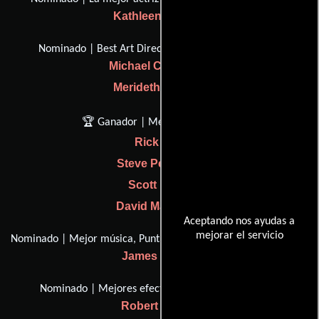
Kathleen Quinlan
Nominado | Best Art Direction-Set Decoración
Michael Corenblith
Merideth Boswell
🏆 Ganador | Mejor sonido
Rick Dior
Steve Pederson
Scott Millan
David MacMillan
Aceptando nos ayudas a
mejorar el servicio
Nominado | Mejor música, Puntuación Dramática original
James Horner
Nominado | Mejores efectos, efectos visuales
Robert Legato