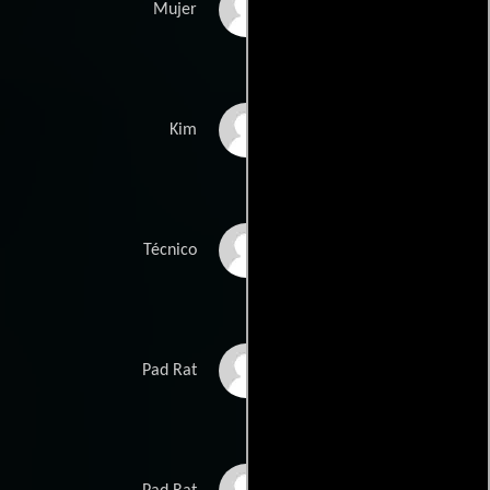
Maureen Hanley
Mujer
Meadow Williams
Kim
Walter von Huene
Técnico
Brian Markinson
Pad Rat