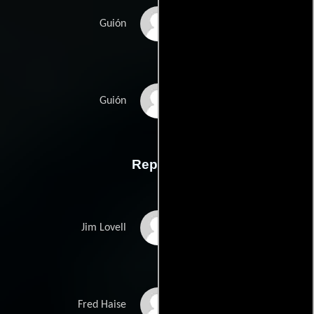
William Broyles Jr.s
Guión
Al Reinerts
Guión
Reparto
Tom Hanks
Jim Lovell
Bill Paxton
Fred Haise