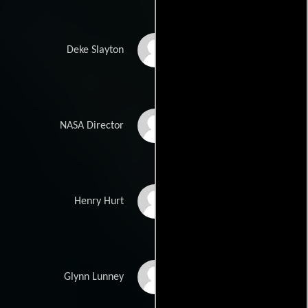
Chris Ellis
Deke Slayton
Joe Spano
NASA Director
Xander Berkeley
Henry Hurt
Marc McClure
Glynn Lunney