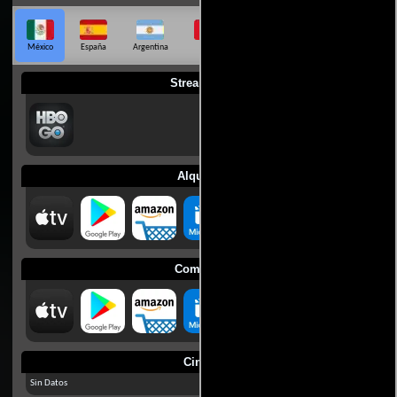
México
España
Argentina
Perú
Colombia
Chile
Ecuador
Streaming
Alquilar
Comprar
Cines
Sin Datos