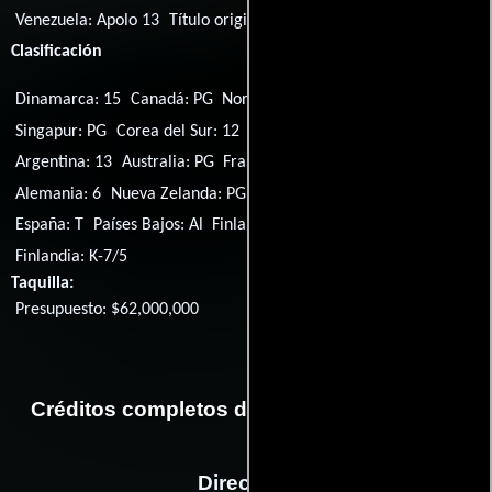
Venezuela:
Apolo 13
Título original:
Apollo 13
Clasificación
Dinamarca: 15
Canadá: PG
Noruega: 11
Portugal: M/12
Singapur: PG
Corea del Sur: 12
Reino Unido: PG
EE.UU.: PG
Argentina: 13
Australia: PG
Francia: U
Perú: 14
Bélgica: KT
Alemania: 6
Nueva Zelanda: PG
Suecia: 7
Islandia: L
España: T
Países Bajos: Al
Finlandia: K-8
Finlandia: K-7/4
Finlandia: K-7/5
Taquilla:
Presupuesto: $62,000,000
Créditos completos de la película Apolo 13
Dirección