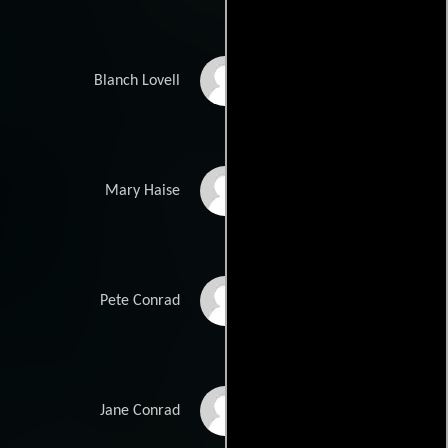
Jean Speegle Howard
Blanch Lovell
Tracy Reiner
Mary Haise
David Andrews
Pete Conrad
Michele Little
Jane Conrad