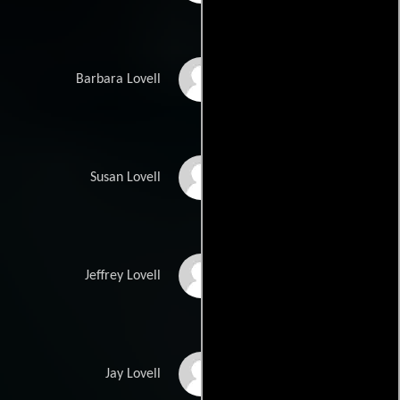
Mary Kate Schellhardt
Barbara Lovell
Emily Ann Lloyd
Susan Lovell
Miko Hughes
Jeffrey Lovell
Max Elliott Slade
Jay Lovell