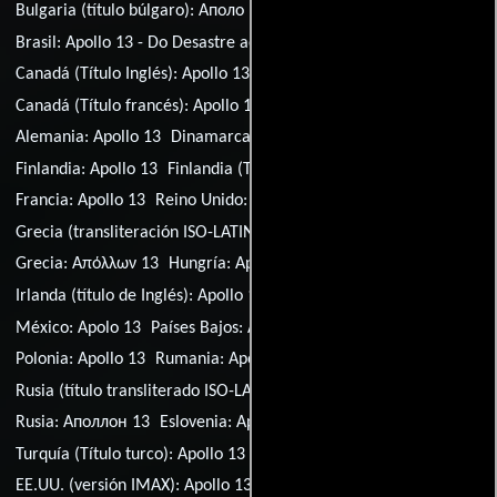
Bulgaria (título búlgaro):
Аполо 13
Brasil:
Apollo 13 - Do Desastre ao Triunfo
Canadá (Título Inglés):
Apollo 13
Canadá (Título francés):
Apollo 13
Chile:
Apolo 13
Alemania:
Apollo 13
Dinamarca:
Apollo 13
España:
Apolo 13
Finlandia:
Apollo 13
Finlandia (Título sueco):
Apollo 13
Francia:
Apollo 13
Reino Unido:
Apollo 13
Grecia (transliteración ISO-LATIN-1):
Apollon 13
Grecia:
Απόλλων 13
Hungría:
Apollo-13
Irlanda (título de Inglés):
Apollo 13
Italia:
Apollo 13
México:
Apolo 13
Países Bajos:
Apollo 13
Perú:
Apolo 13
Polonia:
Apollo 13
Rumania:
Apollo 13
Serbia:
Apolo 13
Rusia (título transliterado ISO-LATIN-1):
Apollon 13
Rusia:
Аполлон 13
Eslovenia:
Apollo 13
Turquía (Título turco):
Apollo 13
Ucrania:
Аполлон 13
EE.UU. (versión IMAX):
Apollo 13: The IMAX Experience