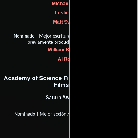
Michael Kanfer
Leslie Ekker
Matt Sweeney
Nominado | Mejor escritura, guión basado en material
previamente producido o publicado
William Broyles Jr.
Al Reinert
Academy of Science Fiction, Fantasy & Horror
Films, USA
Saturn Award (1996)
Nominado | Mejor acción / película de aventura