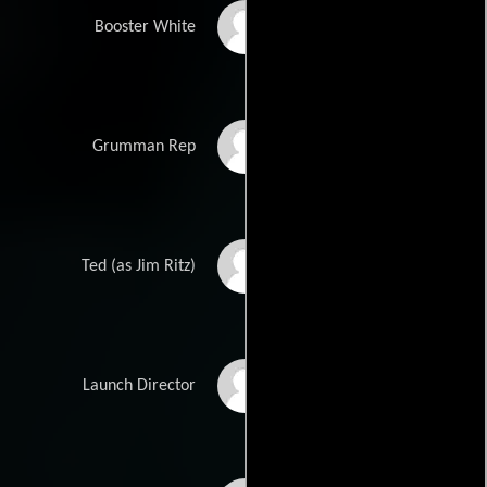
Christopher John
Booster White
Fields
Kenneth White
Grumman Rep
James Ritz
Ted (as Jim Ritz)
Andrew Lipschultz
Launch Director