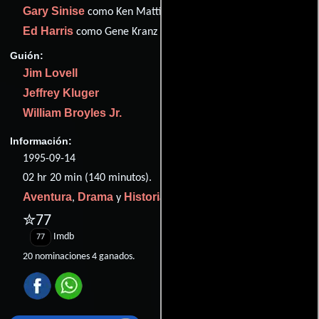
Gary Sinise
como Ken Mattingly
Ed Harris
como Gene Kranz
Guión:
Jim Lovell
Jeffrey Kluger
William Broyles Jr.
Información:
1995-09-14
02 hr 20 min (140 minutos).
Aventura
Drama
Historia
,
y
.
✮77
Imdb
77
20 nominaciones 4 ganados.