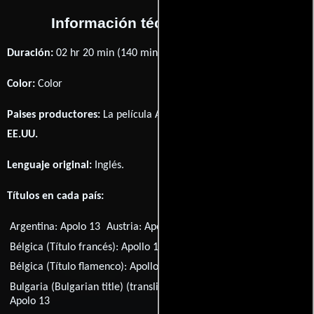
Información técnica y general
Duración:
02 hr 20 min (140 minutos) .
Color:
Color
Paises productores:
La película Apollo 13 fué producida en
EE.UU.
Lenguaje original:
Inglés
.
Títulos en cada país:
Argentina:
Apolo 13
Austria:
Apollo 13
Australia:
Apollo 13
Bélgica (Título francés):
Apollo 13
Bélgica (Título flamenco):
Apollo 13
Bulgaria (Bulgarian title) (transliterated ISO-LATIN-1 title):
Apolo 13