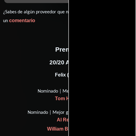
¿Sabes de algún proveedor que no estamos mostrando? déjanos
comentario
un
Premios
20/20 Awards
Felix (2016)
Nominado | Mejor Actor
Tom Hanks
Nominado | Mejor guión adaptado
Al Reinert
William Broyles Jr.