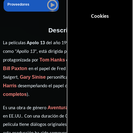
Proveedores
Cookies
Descripción
La películas
Apolo 13
del año 1995, conocida originalmente
Ron Howard
como "
Apollo 13
", está dirigida por
y
Tom Hanks
protagonizada por
quien interpreta a Jim Lovell,
Bill Paxton
Kevin Bacon
en el papel de Fred Haise,
como Jack
Gary Sinise
Ed
Swigert,
personificando a Ken Mattingly y
Harris
ver créditos
desempeñando el papel de Gene Kranz (
completos
).
Aventura
Drama
Historia
Es una obra de género
,
e
producida
en EE.UU.. Con una duración de 02 hr 20 min (140 minutos), esta
película tiene diálogos originales en
Inglés
. La banda sonora para
James Horner