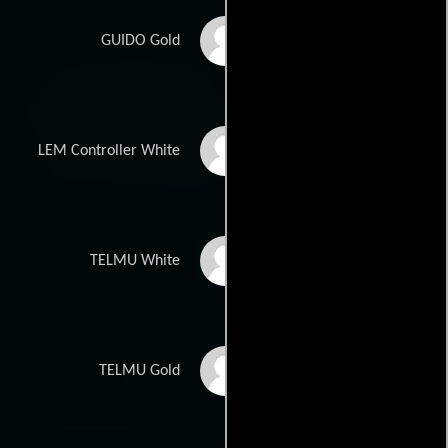
Geoffrey Blake
GUIDO Gold
Wayne Duvall
LEM Controller White
Jim Meskimen
TELMU White
Joseph Culp
TELMU Gold