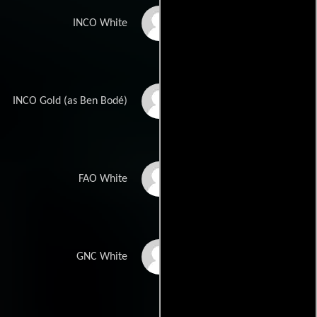
John Short
INCO White
Ben Bode
INCO Gold (as Ben Bodé)
Todd Louiso
FAO White
Gabriel Jarret
GNC White