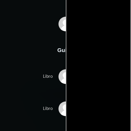
Ron Howard
Guión
Jim Lovells
Libro
Jeffrey Klugers
Libro