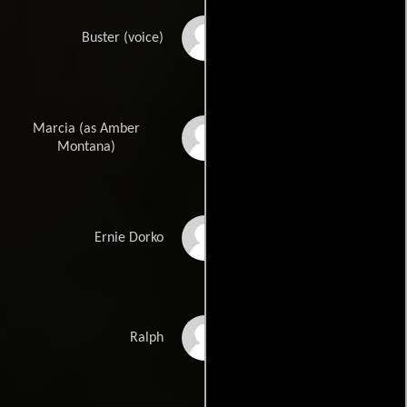
Jonathan Lipnicki
Buster (voice)
Marcia (as Amber
Amber Montana
Montana)
Bill Moseley
Ernie Dorko
Mike Cerrone
Ralph