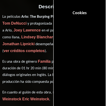
Descripción
Cookies
La películas
Arlo: The Burping Pig
del año 2016, está dirigida por
Tom DeNucci
Drake Bell
y protagonizada por
quien interpreta
Joey Lawrence
Jennifer Taylor
a Arlo,
en el papel de David,
Lindsey Blanchard
como Ilana,
personificando a Talia y
Jonathan Lipnicki
desempeñando el papel de Buster (voice)
ver créditos completos
(
).
Familia
Es una obra de género
producida en EE.UU.. Con una
duración de 01 hr 20 min (80 minutos), esta película tiene
diálogos originales en
Inglés
. La banda sonora para esta
David Bateman
producción ha sido compuesta por
.
Eric
En cuanto al guión de esta obra, se encuentra a cargo de
Weinstock
Eric Weinstock
.