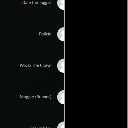
David Gere
Dale the Jogger
Lester Keefe
Policía
Alex Napiwocki
Wocki The Clown
Madeline Merritt
Maggie (Runner)