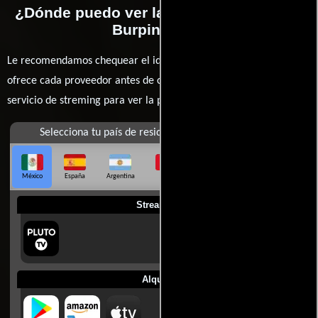
¿Dónde puedo ver la películas Arlo: The
Burping Pig?
Le recomendamos chequear el idioma, doblaje o subtítulos que
ofrece cada proveedor antes de comprar, alquilar o contratar un
servicio de streming para ver la películas.
Selecciona tu país de residencia
México
España
Argentina
Perú
Colombia
Chile
Ecuador
Streaming
Alquilar