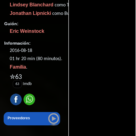
Lindsey Blanchard
como Talia
Jonathan Lipnicki
como Buster (voice)
Guión:
Eric Weinstock
Información:
2016-08-18
01 hr 20 min (80 minutos).
Familia
.
✮63
Imdb
63
Proveedores