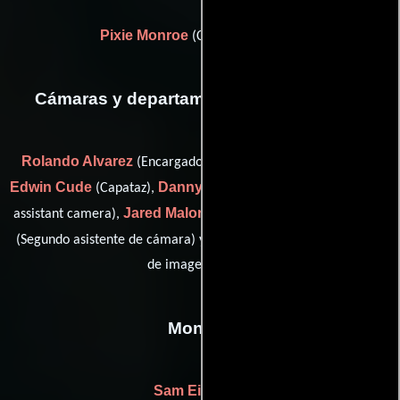
Pixie Monroe
(Casting de extras)
Cámaras y departamento de electricidad
Rolando Alvarez
(Encargado de equipamiento de cámara),
Edwin Cude
Danny Frenkel
(Capataz),
(b cam operator / first
Jared Malone
Jana Rountree
assistant camera),
(Asistente),
Robbie Savage Jr.
(Segundo asistente de cámara) y
(Técnico
de imagen digital)
Montaje
Sam Eilertsen