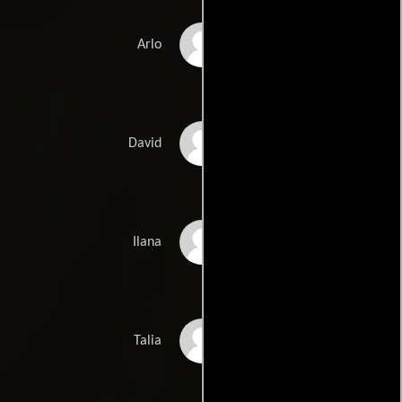
Drake Bell
Arlo
Joey Lawrence
David
Jennifer Taylor
Ilana
Lindsey Blanchard
Talia