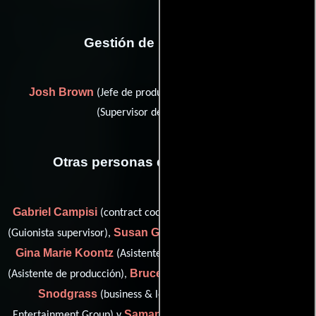
Gestión de producción
Josh Brown
Evly G. Pacheco
(Jefe de producción) y
(Supervisor de producción)
Otras personas que participaron
Gabriel Campisi
Kennedy Del Toro
(contract coordinator),
Susan Guillot
(Guionista supervisor),
(Entrenador de animales),
Gina Marie Koontz
Eric Lebrun
(Asistente de producción),
Bruce Nahin
Greg
(Asistente de producción),
(business affairs),
Snodgrass
(business & legal affairs for Grindstone
Samantha Telford
Entertainment Group) y
(script supervisor: