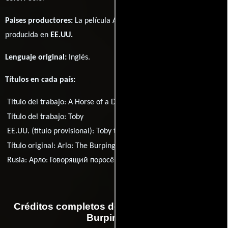
Paises productores:
La película Arlo: The Burping Pig fué
producida en
EE.UU.
Lenguaje original:
Inglés
.
Títulos en cada país:
Titulo del trabajo:
A Horse of a Different Color
Titulo del trabajo:
Toby
EE.UU. (título provisional):
Toby the Burping Pig
Título original:
Arlo: The Burping Pig
Rusia:
Арло: Говорящий поросёнок
Créditos completos de la película Arlo: The
Burping Pig