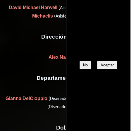
David Michael Harwell
Austin
(Asistente de dirección) y
Michaelis
(Asistente de dirección)
Dirección artística
Alex Napiwocki
No
Aceptar
Departamento de arte
Gianna DelCioppio
Aaron Needham
(Diseñador gráfico) y
(Diseñador gráfico)
Dobles