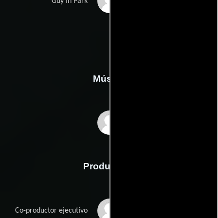
Gianni Paolo
Guy In Park
Música
David Bateman
Producción
James Cullen
Co-productor ejecutivo
Bressack