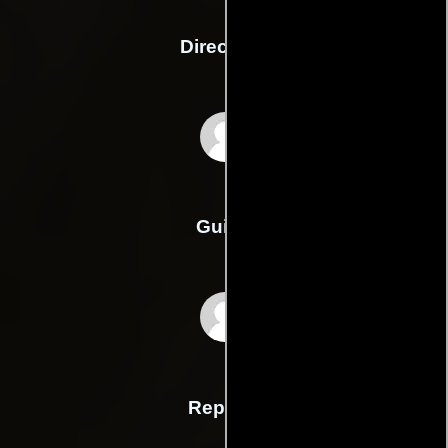
Dirección
Tom DeNucci
Guión
Eric Weinstocks
Reparto