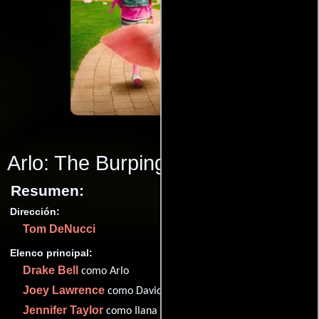
Arlo: The Burping Pig
(2016)
Resumen:
Dirección:
Tom DeNucci
Elenco principal:
Drake Bell
como Arlo
Joey Lawrence
como David
Jennifer Taylor
como Ilana