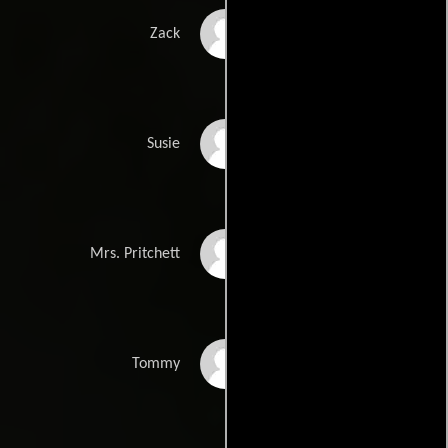
Ian Niles
Zack
Shanna Strong
Susie
Tracy Nelson
Mrs. Pritchett
John Hennigan
Tommy