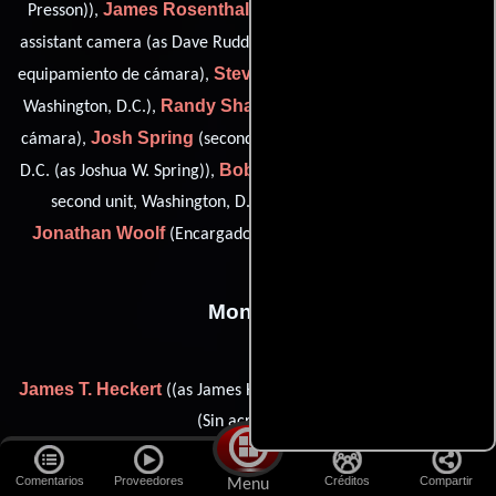
James Rosenthal
David Rudd
Presson)),
(Capataz),
(first
John Savka
assistant camera (as Dave Rudd)),
(Encargado de
Steve Seitz
equipamiento de cámara),
(dolly grip: second unit,
Randy Shanofsky
Washington, D.C.),
(Segundo asistente de
Josh Spring
cámara),
(second grip: second unit, Washington,
Bob Waybright
D.C. (as Joshua W. Spring)),
(best boy electric:
second unit, Washington, D.C. (as Robert Waybright)) y
Jonathan Woolf
(Encargado de equipamiento de cámara)
Montaje
James T. Heckert
Charles Simmons
((as James Heckert)) y
(Sin acreditar)
Comentarios
Proveedores
Créditos
Compartir
Menu