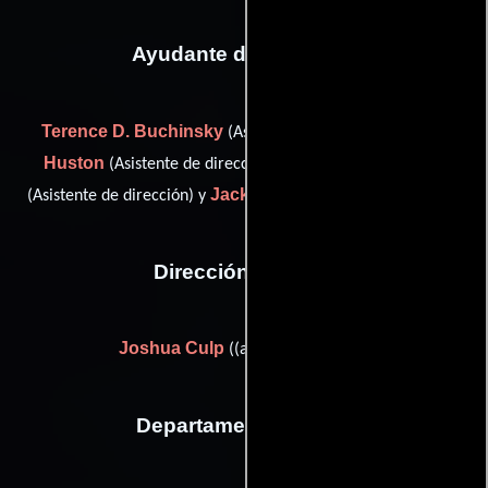
Ayudante de dirección
Terence D. Buchinsky
Craig
(Asistente de dirección),
Huston
Robert C. Ortwin Jr.
(Asistente de dirección),
Jack Gill
(Asistente de dirección) y
(second unit director (u))
Dirección artística
Joshua Culp
((as Joshua S. Culp))
Departamento de arte