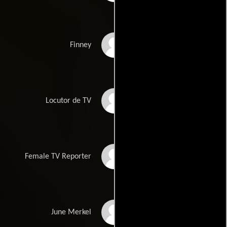
Robert Axelrod
Finney
Peter Lupus
Locutor de TV
Lori Stephens
Female TV Reporter
Beverly Thompson
June Merkel