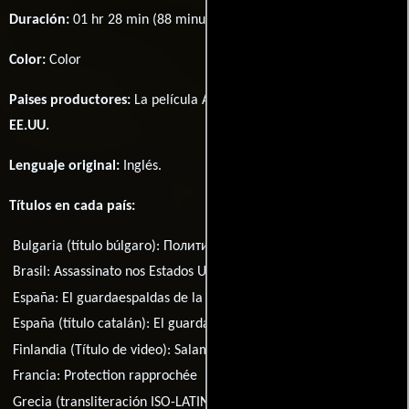
Duración:
01 hr 28 min (88 minutos) .
Color:
Color
Paises productores:
La película Assassination fué producida en
EE.UU.
Lenguaje original:
Inglés
.
Títulos en cada país:
Bulgaria (título búlgaro):
Политическо убийство
Brasil:
Assassinato nos Estados Unidos
Dinamarca:
Livvagten
España:
El guardaespaldas de la primera dama
España (título catalán):
El guardaespatlles de la primera dama
Finlandia (Título de video):
Salamurhaaja
Francia:
Protection rapprochée
Grecia (transliteración ISO-LATIN-1):
Ypo steni prostasia