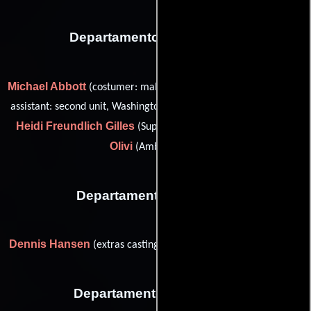
Departamento de vestuario
Michael Abbott
Catherine Adair
(costumer: male),
(wardrobe
assistant: second unit, Washington, D.C. (as Kate Adair-Cowart)),
Heidi Freundlich Gilles
Marcie
(Supervisor de vestuario) y
Olivi
(Ambientador)
Departamento de reparto
Dennis Hansen
(extras casting: second unit, Washington, D.C.)
Departamento de editorial