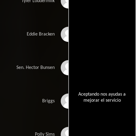
Randy Brooks
Tyler Loudermilk
Erik Stern
Eddie Bracken
Michael Ansara
Sen. Hector Bunsen
Aceptando nos ayudas a
mejorar el servicio
James Staley
Briggs
Kathryn Leigh Scott
Polly Sims