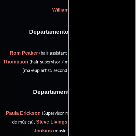
William Cruse
Departamento de maquillaje
Rom Peaker
Claudia
(hair assistant / makeup assistant),
Thompson
Terri Trupp
(hair supervisor / makeup supervisor) y
(makeup artist: second unit, Washington, D.C.)
Departamento de musica
Paula Erickson
Ken Johnson
(Supervisor musical),
(Editor
Steve Livingston
Bill
de música),
(Editor de música) y
Jenkins
(music scoring mixer (u))