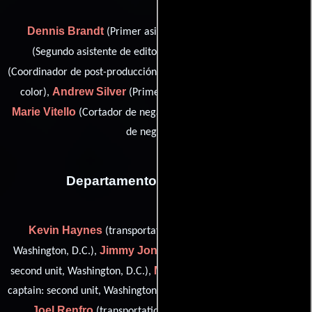
Dennis Brandt
Julie Hall
(Primer asistente de editor),
Omneya 'Nini' Mazen
(Segundo asistente de editor),
Angelo Russo
(Coordinador de post-producción),
(Ajustador de
Andrew Silver
Anne-
color),
(Primer asistente de editor),
Marie Vitello
Ron Vitello
(Cortador de negativos) y
(Cortador
de negativos)
Departamento de transporte
Kevin Haynes
(transportation co-captain: second unit,
Jimmy Jones
Washington, D.C.),
(transportation coordinator:
Mitch Masoner
second unit, Washington, D.C.),
(transportation
captain: second unit, Washington, D.C. (as Mitchell J. Masoner)) y
Joel Renfro
(transportation coordinator: second unit,