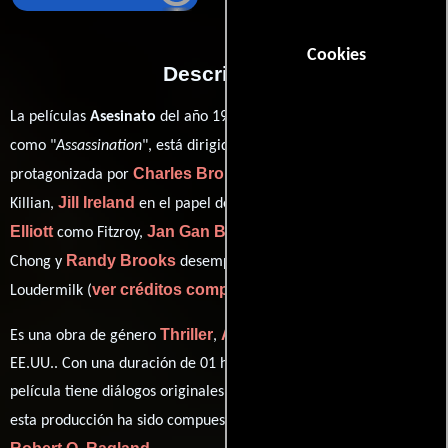
Cookies
Descripción
La películas
Asesinato
del año 1987, conocida originalmente
Peter R. Hunt
como "
Assassination
", está dirigida por
y
Charles Bronson
protagonizada por
quien interpreta a Jay
Jill Ireland
Stephen
Killian,
en el papel de Lara Royce Craig,
Elliott
Jan Gan Boyd
como Fitzroy,
personificando a Charlotte
Randy Brooks
Chong y
desempeñando el papel de Tyler
ver créditos completos
Loudermilk (
).
Thriller
Acción
Drama
Es una obra de género
,
y
producida en
EE.UU.. Con una duración de 01 hr 28 min (88 minutos), esta
película tiene diálogos originales en
Inglés
. La banda sonora para
Valentine McCallum
esta producción ha sido compuesta por
y