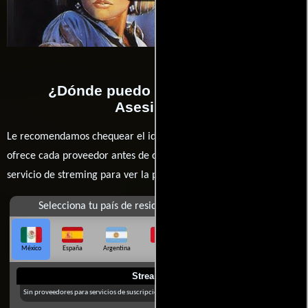
¿Dónde puedo ver la películas
Asesinato?
Le recomendamos chequear el idioma, doblaje o subtítulos que
ofrece cada proveedor antes de comprar, alquilar o contratar un
servicio de streming para ver la películas.
Selecciona tu país de residencia
México
España
Argentina
Perú
Colombia
Chile
Ecuador
Streaming
Sin proveedores para servicios de suscripción en México