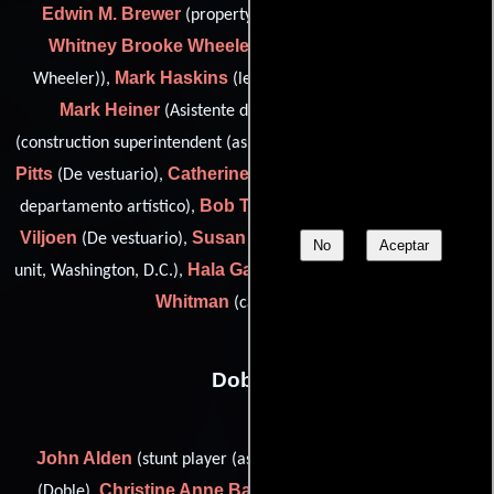
Edwin M. Brewer
(property master (as Edwin Brewer)),
Whitney Brooke Wheeler
(set dresser (as W. Brooke
Mark Haskins
Wheeler)),
(leadman (as Mark A. Haskins)),
Mark Heiner
John Kersey
(Asistente de utilería),
Rodger M.
(construction superintendent (as John C. Kersey Jr.)),
Pitts
Catherine Schlesinger
(De vestuario),
(Coordinador del
Bob Trojan
Sharon
departamento artístico),
(lead foreman),
Viljoen
Susan Weiss
(De vestuario),
(props assistant: second
No
Aceptar
Hala Gabriel
Jeffrey
unit, Washington, D.C.),
(set dresser (u)) y
Whitman
(carpenter (u))
Dobles
John Alden
Rick Avery
(stunt player (as John F. Alden)),
Christine Anne Baur
(Doble),
(stunt player (as Christine