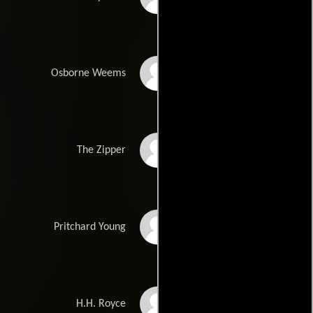
James Acheson
Osborne Weems
Jim McMullan
The Zipper
Billy Hayes
Pritchard Young
William Prince
H.H. Royce