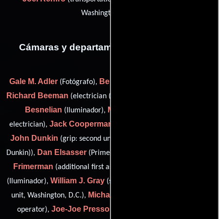
Washington, D.C.)
Cámaras y departamento de electricidad
Gale M. Adler
Bernard Auroux
(Fotógrafo),
(Camarógrafo),
Richard Beeman
Levon
(electrician (as Richard E. Beeman)),
Besnelian
Mark Buckalew
(Iluminador),
(best boy
Jack Cooperman
electrician),
(helicopter camera operator),
John Dunkin
(grip: second unit, Washington, D.C. (as John R.
Dan Elsasser
Tommy
Dunkin)),
(Primer asistente de cámara),
Frimerman
John Fruin
(additional first assistant camera),
William J. Gray
(Iluminador),
(second assistant camera: second
Michael E. Little
unit, Washington, D.C.),
(additional camera
Joe-Joe Presson
operator),
(best boy grip (as Joseph A.