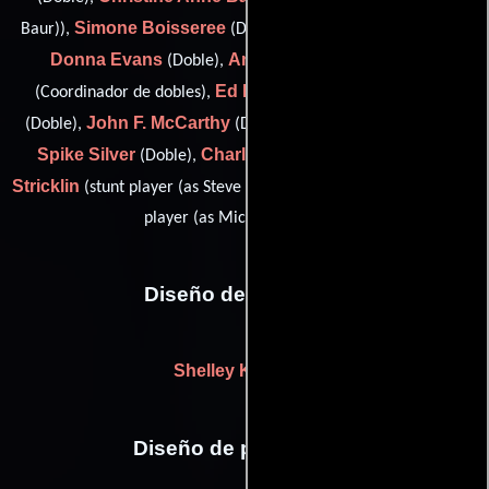
Simone Boisseree
Debbie Evans
Baur)),
(Doble),
(Doble),
Donna Evans
Andy Gill
Jack Gill
(Doble),
(Doble),
Ed Hamilton
Al Jones
(Coordinador de dobles),
(Doble),
John F. McCarthy
Matt McColm
(Doble),
(Doble),
(Doble),
Spike Silver
Charlie Skeen
Steve W.
(Doble),
(Doble),
Stricklin
Mike Tillman
(stunt player (as Steve Stricklin)) y
(stunt
player (as Michael Tillman))
Diseño de vestuario
Shelley Komarov
Diseño de producción