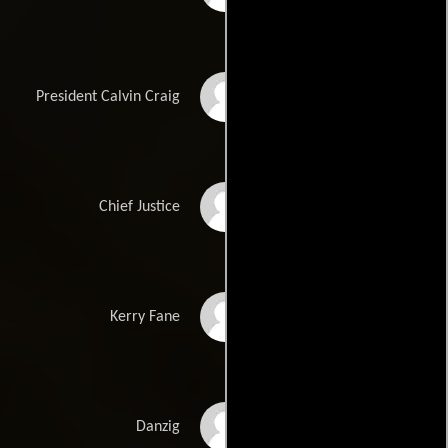
Charles Howerton
President Calvin Craig
Chris Alcaide
Chief Justice
Jack Gill
Kerry Fane
Mischa Hausserman
Danzig