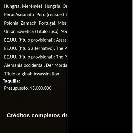
Hungría:
Merénylet
Hungría:
Orgyilkosság
Noruega:
Livvakten
Perú:
Asesinato
Peru (reissue title):
El último asesinato
Polonia:
Zamach
Portugal:
Missão de Alto Risco
Unión Soviética (Título ruso):
Убийство
EE.UU. (título provisional):
Assassin
EE.UU. (título alternativo):
The President's Assassin
EE.UU. (título provisional):
The President's Wife
Alemania occidental:
Der Mordanschlag
Título original:
Assassination
Taquilla:
Presupuesto: $5,000,000
Créditos completos de la película Asesinato