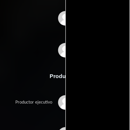
Valentine McCallum
Robert O. Ragland
Producción
Yoram Globus
Productor ejecutivo