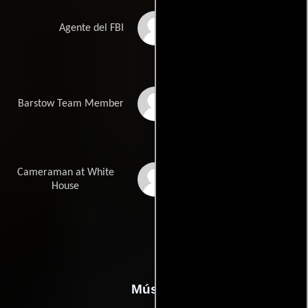
Michael Welden
Agente del FBI
Gary Pinkston
Barstow Team Member
Cameraman at White
Kyle J. Wood
House
Música