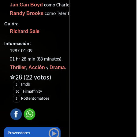
Jan Gan Boyd
como Charlotte Chong
Randy Brooks
como Tyler Loudermilk
Guión:
Richard Sale
Información:
1987-01-09
01 hr 28 min (88 minutos).
Thriller
Acción
Drama
,
y
.
✮28
(22 votos)
Imdb
5
Filmaffinity
50
Rottentomatoes
5
Proveedores