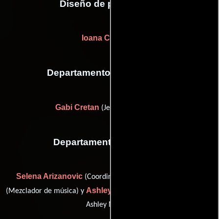
Diseño de producción
Ioana Corciova
Departamento de maquillaje
Gabi Cretan
(Jefe de maquillaje)
Departamento de musica
Selena Arizanovic
Jim Baldree
(Coordinador musical),
Ashley Waldron
(Mezclador de música) y
(music supervisor (as
Ashley Miller))