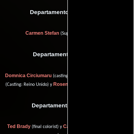
Departamento de vestuario
Carmen Stefan
(Supervisor de vestuario)
Departamento de reparto
Domnica Circiumaru
Carolyn McLeod
(casting: Romania),
Rosemary Welden
(Casting: Reino Unido) y
(Casting: EE.UU.)
Departamento de editorial
Ted Brady
Candice Levy
(final colorist) y
(Coordinador de