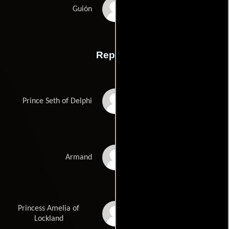
Sean Kellers
Guión
Reparto
Jonathan LaPaglia
Prince Seth of Delphi
Larry Drake
Armand
Princess Amelia of
Amber Benson
Lockland