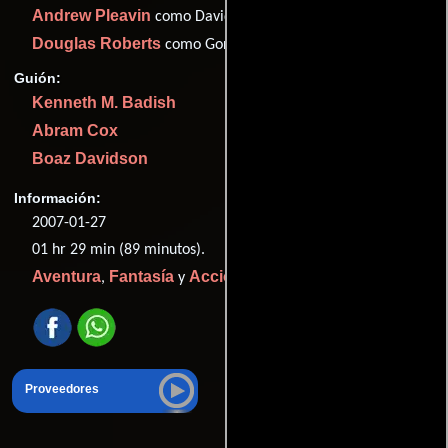
Andrew Pleavin
como David
Douglas Roberts
como Gorwin
Guión:
Kenneth M. Badish
Abram Cox
Boaz Davidson
Información:
2007-01-27
01 hr 29 min (89 minutos).
Aventura
Fantasía
Acción
,
y
.
Proveedores