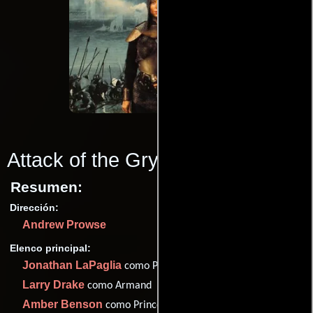
Attack of the Gryphon
(2007)
Resumen:
Dirección:
Andrew Prowse
Elenco principal:
Jonathan LaPaglia
como Prince Seth of Delphi
Larry Drake
como Armand
Amber Benson
como Princess Amelia of Lockland