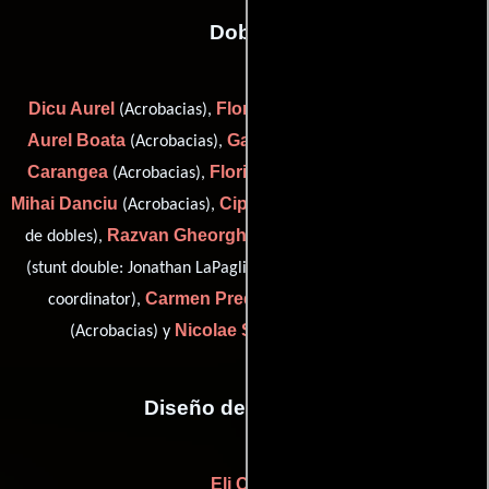
Dobles
Dicu Aurel
Florin Barcun
(Acrobacias),
(Doble de riesgo),
Aurel Boata
Gabi Burlacu
Ion
(Acrobacias),
(Acrobacias),
Carangea
Florian Ciprian
(Acrobacias),
(Doble de riesgo),
Mihai Danciu
Ciprian Dumitrascu
(Acrobacias),
(Coordinador
Razvan Gheorghiu
Mihai Iliescu
de dobles),
(Acrobacias),
John Maldea
(stunt double: Jonathan LaPaglia),
(horse stunt
Carmen Preda
Florin Stancu
coordinator),
(Doble),
Nicolae Stoica
(Acrobacias) y
(Doble de riesgo)
Diseño de vestuario
Eli Calin