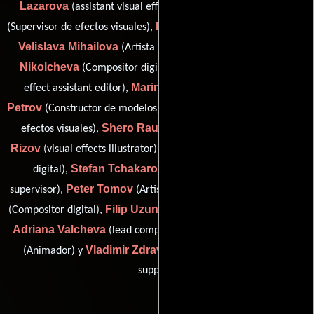
Lazarova
Jordan Markov
(assistant visual effects editor),
Maria Mavrova
(Supervisor de efectos visuales),
(3D lead artist),
Velislava Mihailova
Nevena
(Artista de efectos digitales),
Nikolcheva
Nikolay Pachov
(Compositor digital),
(visual
Marin Petrov
Yakim
effect assistant editor),
(Animador),
Petrov
Iavor Radev
(Constructor de modelos),
(Coordinador de
Shero Rauf
Krasimir
efectos visuales),
(castle modeller),
Rizov
Milan Stoyanov
(visual effects illustrator),
(Compositor
Stefan Tchakarov
digital),
(visual effects production
Peter Tomov
Dimitrina Torneva
supervisor),
(Artista digital),
Filip Uzunov
(Compositor digital),
(Artista de efectos digitales),
Adriana Valcheva
Silvia Vasileva
(lead compositing artist),
Vladimir Zdravkov
(Animador) y
(visual effects technical
support)