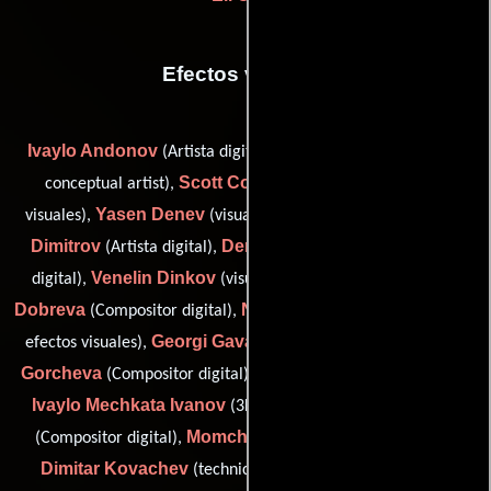
Efectos visuales
Ivaylo Andonov
Pavel Bayraktarski
(Artista digital),
(vfx
Scott Coulter
conceptual artist),
(Productor de efectos
Yasen Denev
Stoycho
visuales),
(visual effects illustrator),
Dimitrov
Denitsa Dimitrova
(Artista digital),
(Compositor
Venelin Dinkov
Ivelina
digital),
(visual effects illustrator),
Dobreva
Nikolay Gachev
(Compositor digital),
(Supervisor de
Georgi Gavanozov
Iva
efectos visuales),
(Efectos visuales),
Gorcheva
Ivailo Ivanov
(Compositor digital),
(3D animator),
Ivaylo Mechkata Ivanov
Peter Keranov
(3D animator),
Momchil Kirov
(Compositor digital),
(Compositor digital),
Dimitar Kovachev
Desislava
(technical support staff),