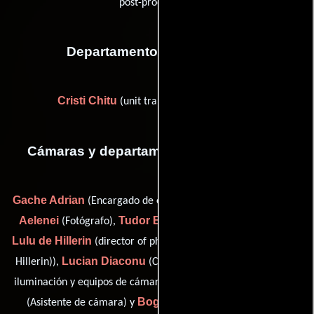
post-producción)
Departamento de transporte
Cristi Chitu
(unit transportation manager)
Cámaras y departamento de electricidad
Gache Adrian
Cos
(Encargado de equipamiento de cámara),
Aelenei
Tudor Badica
(Fotógrafo),
(Asistente de cámara),
Lulu de Hillerin
(director of photography: second unit (as Lulu
Lucian Diaconu
Parvu Mihai
Hillerin)),
(Capataz),
(Jefe de
Octavian Sotir
iluminación y equipos de cámara: segunda u),
Bogdan Stanciu
(Asistente de cámara) y
(Operador de