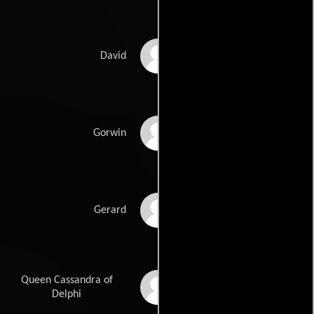
Andrew Pleavin
David
Douglas Roberts
Gorwin
Ashley Artus
Gerard
Queen Cassandra of
Sarah Douglas
Delphi