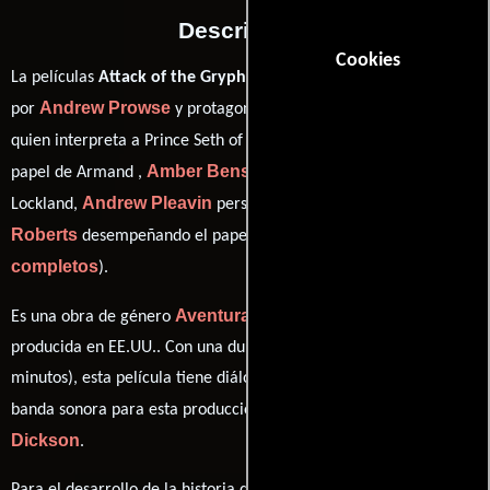
Descripción
Cookies
La películas
Attack of the Gryphon
del año 2007, está dirigida
Andrew Prowse
Jonathan LaPaglia
por
y protagonizada por
Larry Drake
quien interpreta a Prince Seth of Delphi,
en el
Amber Benson
papel de Armand ,
como Princess Amelia of
Andrew Pleavin
Douglas
Lockland,
personificando a David y
Roberts
ver créditos
desempeñando el papel de Gorwin (
completos
).
Aventura
Fantasía
Acción
Es una obra de género
,
y
producida en EE.UU.. Con una duración de 01 hr 29 min (89
minutos), esta película tiene diálogos originales en
Inglés
. La
John
banda sonora para esta producción ha sido compuesta por
Dickson
.