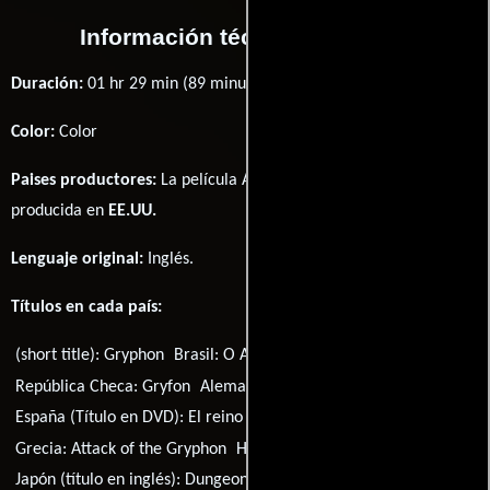
Información técnica y general
Duración:
01 hr 29 min (89 minutos) .
Color:
Color
Paises productores:
La película Attack of the Gryphon fué
producida en
EE.UU.
Lenguaje original:
Inglés
.
Títulos en cada país:
(short title):
Gryphon
Brasil:
O Ataque do Gryphon
República Checa:
Gryfon
Alemania (Título en DVD):
Greif
España (Título en DVD):
El reino perdido
Grecia:
Attack of the Gryphon
Hungría:
A griff támadása
Japón (título en inglés):
Dungeon & Gryphon