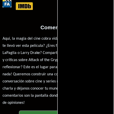
Comentarios
Aquí, la magia del cine cobra vida a través de tus opiniones. ¿Qué
te llevó ver esta película? ¿Eres fan de Andrew Prowse, Jonathan
LaPaglia o Larry Drake? Comparte tus pensamientos, emociones
y críticas sobre Attack of the Gryphon. ¿Te hizo reír, llorar o
reflexionar? Este es el lugar para expresarlo. ¡No te guardes
nada! Queremos construir una comunidad apasionada donde la
conversación sobre cine y series nunca se detenga. Únete a la
charla y déjanos conocer tu mundo cinematográfico. ¡Los
comentarios son la pantalla donde se proyecta nuestra diversidad
de opiniones!