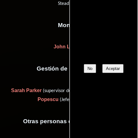
Steadicam)
Montaje
John Lafferty
Gestión de producción
No
Aceptar
Sarah Parker
Gabriel
(supervisor de post-producción) y
Popescu
(Jefe de producción)
Otras personas que participaron