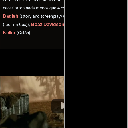
Para el desarrollo de la historia que cuenta esta obra, se
Kenneth M.
necesitaron nada menos que 4 colaboraciones.
Badish
Abram Cox
((story and screenplay) (as Ken Badish)),
Boaz Davidson
Sean
((as Tim Cox)),
((story and screenplay)) y
Keller
(Guión).