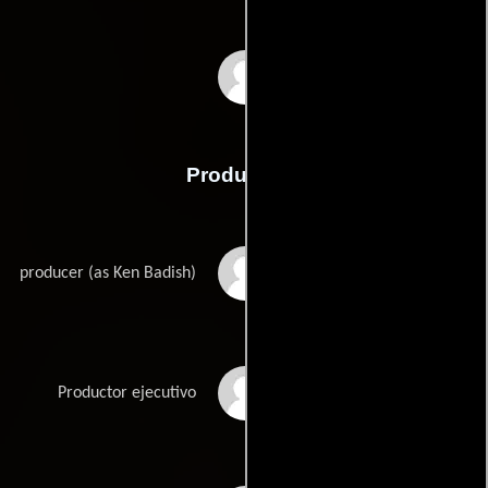
John Dickson
Producción
Kenneth M. Badish
producer (as Ken Badish)
Boaz Davidson
Productor ejecutivo