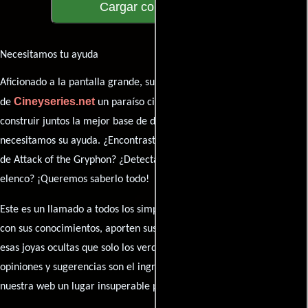
Cargar comentarios
Necesitamos tu ayuda
Aficionado a la pantalla grande, su participación es clave para hacer
Cineyseries.net
de
un paraíso cinéfilo completo. Queremos
construir juntos la mejor base de datos cinematográfica, pero
necesitamos su ayuda. ¿Encontraste algún dato faltante en la ficha
de Attack of the Gryphon? ¿Detectaste algún error en la sinopsis o el
elenco? ¡Queremos saberlo todo!
Este es un llamado a todos los simpatizantes del cine: contribuyan
con sus conocimientos, aporten sus descubrimientos y compartan
esas joyas ocultas que solo los verdaderos fanáticos conocen. Sus
opiniones y sugerencias son el ingrediente secreto que hará de
nuestra web un lugar insuperable para los amantes del celuloide.