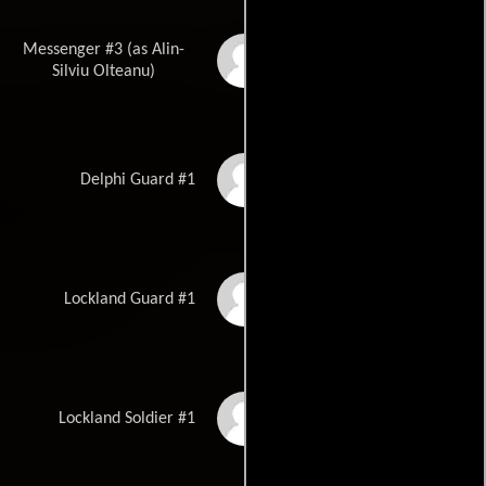
Messenger #3 (as Alin-
Silviu Olteanu
Silviu Olteanu)
Gabriel-Mircea Velicu
Delphi Guard #1
Alexandru Dragoi
Lockland Guard #1
Valentin Butnaru
Lockland Soldier #1