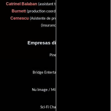
Catrinel Balaban
Cindy
(assistant to second unit director),
Burnett
Ioana
(production coordinator: Los Angeles),
Cernescu
Claude Forest
(Asistente de producción) y
(insurance broker)
Empresas distribuidoras
Pinema
Bridge Entertainment Group
Nu Image / Millennium Films
Sci-Fi Channel, The