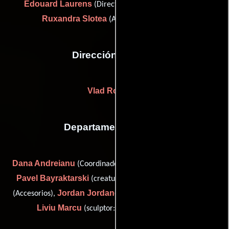
Edouard Laurens
(Director de la segunda unidad) y
Ruxandra Slotea
(Asistente de dirección)
Dirección artística
Vlad Roseanu
Departamento de arte
Dana Andreianu
(Coordinador del departamento artístico),
Pavel Bayraktarski
Zamfir Cornel
(creature concepts),
Jordan Jordanov
(Accesorios),
(Artista del guión gráfico) y
Liviu Marcu
(sculptor: All Deco International)