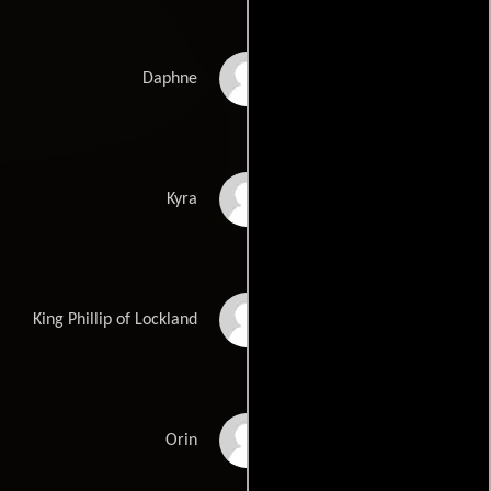
Amy Gillespie
Daphne
Simona Williams
Kyra
Adrian Pintea
King Phillip of Lockland
Stefan Velniciuc
Orin