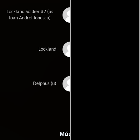
Lockland Soldier #2 (as
Ioan Ionescu
Ioan Andrei Ionescu)
Ciprian Dumitrascu
Lockland
Vlad Iacob
Delphus (u)
Música