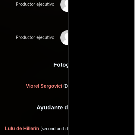
Trevor Short
Productor ejecutivo
John Thompson
Productor ejecutivo
Fotografia
Viorel Sergovici
(Director de fotografía)
Ayudante de dirección
Lulu de Hillerin
Paul-
(second unit director (as Lulu Hillerin)),