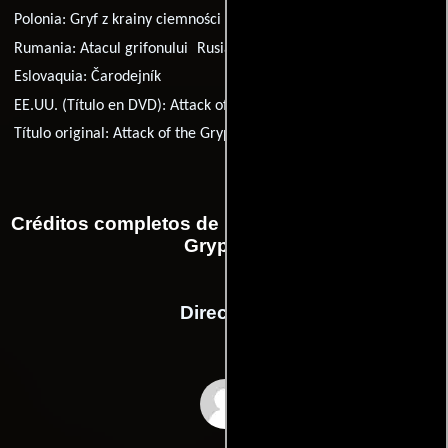
Polonia:
Gryf z krainy ciemności
Portugal:
O Reino Perdido
Rumania:
Atacul grifonului
Rusia:
Грифон
Eslovaquia:
Čarodejník
EE.UU. (Título en DVD):
Attack of the Gryphon
Título original:
Attack of the Gryphon
Créditos completos de la película Attack of the
Gryphon
Dirección
Andrew Prowse