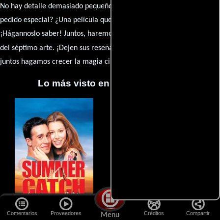
No hay detalle demasiado pequeño ni opinión insignificante. ¿Algún
pedido especial? ¿Una película que sueñas con ver reseñada?
¡Hágannoslo saber! Juntos, haremos de esta comunidad el epicentro
caja de comentarios
del séptimo arte. ¡Dejen sus reseña en la
y
juntos hagamos crecer la magia cinematográfica!
Lo más visto en Cineyseries.net
Comentarios
Proveedores
Créditos
Compartir
Menu