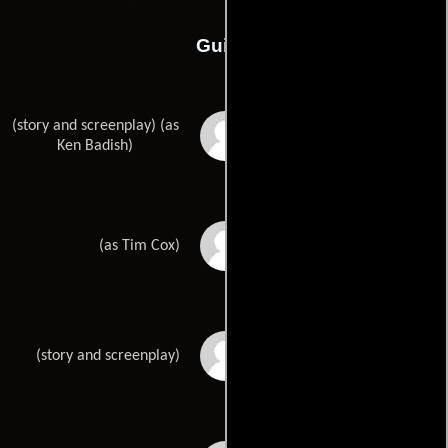
Guión
(story and screenplay) (as
Kenneth M. Badishs
Ken Badish)
Abram Coxs
(as Tim Cox)
Boaz Davidsons
(story and screenplay)