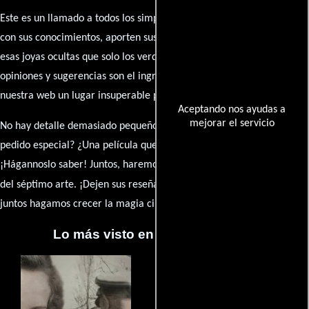
Este es un llamado a todos los simpatizantes del cine: contribuyan
con sus conocimientos, aporten sus descubrimientos y compartan
esas joyas ocultas que solo los verdaderos fanáticos conocen. Sus
opiniones y sugerencias son el ingrediente secreto que hará de
nuestra web un lugar insuperable para los amantes del celuloide.
Aceptando nos ayudas a
mejorar el servicio
No hay detalle demasiado pequeño ni opinión insignificante. ¿Algún
pedido especial? ¿Una película que sueñas con ver reseñada?
¡Hágannoslo saber! Juntos, haremos de esta comunidad el epicentro
caja de comentarios
del séptimo arte. ¡Dejen sus reseña en la
y
juntos hagamos crecer la magia cinematográfica!
Lo más visto en Cineyseries.net