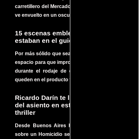
carretillero del Mercado 4 de Asunción que se
ve envuelto en un oscuro mundo de crimen
15 escenas emblemáticas que no
estaban en el guion
Por más sólido que sea un guión siempre hay
espacio para que improvisaciones que se dan
durante el rodaje de determinadas escenas
queden en el producto final.
Ricardo Darín te llevará al borde
del asiento en este increíble
thriller
Desde Buenos Aires hasta el mundo, Tesis
sobre un Homicidio se ha convertido en uno