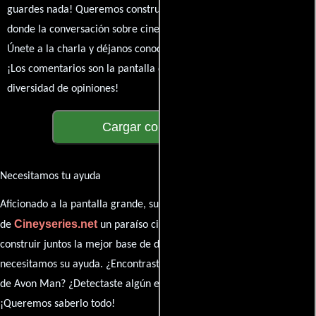
guardes nada! Queremos construir una comunidad apasionada
donde la conversación sobre cine y series nunca se detenga.
Únete a la charla y déjanos conocer tu mundo cinematográfico.
¡Los comentarios son la pantalla donde se proyecta nuestra
diversidad de opiniones!
Cargar comentarios
Necesitamos tu ayuda
Aficionado a la pantalla grande, su participación es clave para hacer
Cineyseries.net
de
un paraíso cinéfilo completo. Queremos
construir juntos la mejor base de datos cinematográfica, pero
necesitamos su ayuda. ¿Encontraste algún dato faltante en la ficha
de Avon Man? ¿Detectaste algún error en la sinopsis o el elenco?
¡Queremos saberlo todo!