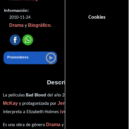
Información:
Cookies
2010-11-24
Drama
Biográfico
y
.
Proveedores
Descripción
Adam
La películas
Bad Blood
del año 2010, está dirigida por
McKay
Jennifer Lawrence
y protagonizada por
quien
ver créditos completos
interpreta a Elizabeth Holmes (
).
Drama
Biográfico
Es una obra de género
y
producida en