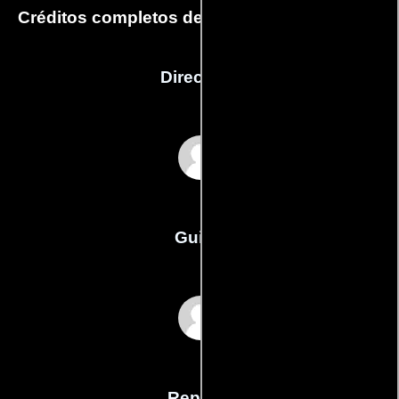
Créditos completos de la película Bad Blood
Dirección
Adam McKay
Guión
Adam McKays
Reparto