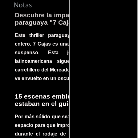
Notas
Descubre la impactante película
paraguaya "7 Cajas"
Este thriller paraguayo cautivó al mundo
entero. 7 Cajas es una explosión de acción y
suspenso. Esta joya cinematográfica
latinoamericana sigue la historia de un
carretillero del Mercado 4 de Asunción que se
ve envuelto en un oscuro mundo de crimen
15 escenas emblemáticas que no
estaban en el guion
Por más sólido que sea un guión siempre hay
espacio para que improvisaciones que se dan
durante el rodaje de determinadas escenas