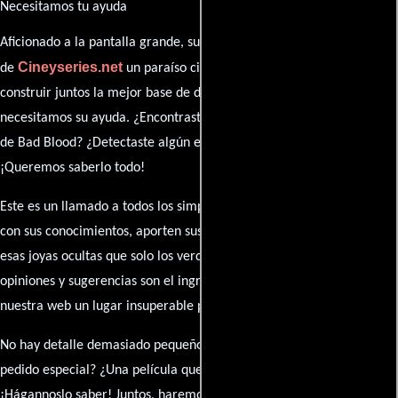
Necesitamos tu ayuda
Aficionado a la pantalla grande, su participación es clave para hacer
Cineyseries.net
de
un paraíso cinéfilo completo. Queremos
construir juntos la mejor base de datos cinematográfica, pero
necesitamos su ayuda. ¿Encontraste algún dato faltante en la ficha
de Bad Blood? ¿Detectaste algún error en la sinopsis o el elenco?
¡Queremos saberlo todo!
Este es un llamado a todos los simpatizantes del cine: contribuyan
con sus conocimientos, aporten sus descubrimientos y compartan
esas joyas ocultas que solo los verdaderos fanáticos conocen. Sus
opiniones y sugerencias son el ingrediente secreto que hará de
nuestra web un lugar insuperable para los amantes del celuloide.
No hay detalle demasiado pequeño ni opinión insignificante. ¿Algún
pedido especial? ¿Una película que sueñas con ver reseñada?
¡Hágannoslo saber! Juntos, haremos de esta comunidad el epicentro