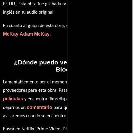
EE.UU.. Esta obra fue grabada originalmente con dialogos en
Inglés
en su audio original.
Adam
En cuanto al guión de esta obra, se encuentra a cargo de
McKay
Adam McKay
.
¿Dónde puedo ver la películas Bad
Blood?
Lamentablemente por el momento no contamos con enlaces a
proveedores para esta obra. Pasa por nuestro catálogo de
películas
y encuentra films disponibles. También puedes
comentario
dejarnos un
para que le demos prioridad y te
avisaremos cuando se encuentre disponible
Buscá en Netflix, Prime Video, Disney+