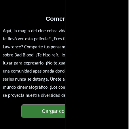
Comentarios
Aquí, la magia del cine cobra vida a través de tus opiniones. ¿Qué
te llevó ver esta película? ¿Eres fan de Adam McKay, Jennifer
Lawrence? Comparte tus pensamientos, emociones y críticas
sobre Bad Blood. ¿Te hizo reír, llorar o reflexionar? Este es el
lugar para expresarlo. ¡No te guardes nada! Queremos construir
una comunidad apasionada donde la conversación sobre cine y
series nunca se detenga. Únete a la charla y déjanos conocer tu
mundo cinematográfico. ¡Los comentarios son la pantalla donde
se proyecta nuestra diversidad de opiniones!
Cargar comentarios