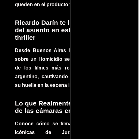
queden en el producto final.
Ricardo Darín te llevará al borde
del asiento en este increíble
thriller
Desde Buenos Aires hasta el mundo, Tesis
sobre un Homicidio se ha convertido en uno
de los filmes más recomendados del cine
argentino, cautivando audiencias y dejando
su huella en la escena internacional.
Lo que Realmente Sucedió detrás
de las cámaras en Jurassic Park
Conoce cómo se filmaron algunas escenas
icónicas de Jurassic Park, con