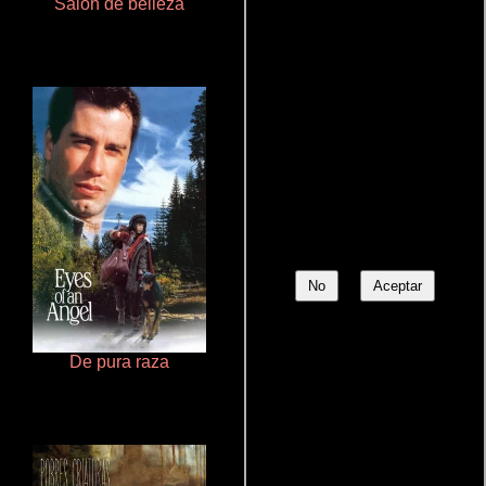
Salón de belleza
Que Viaje Con Papa!
No
Aceptar
De pura raza
Talchul: Project Silence