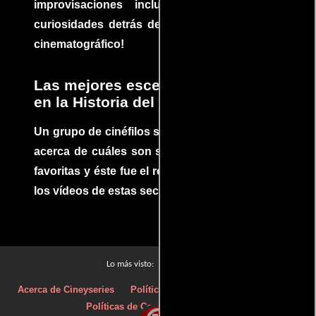
improvisaciones incluidas. ¡Descubre las
curiosidades detrás del rodaje de un clásico
cinematográfico!
Las mejores escenas de acción
en la Historia del cine
Un grupo de cinéfilos se juntaron para debatir
acerca de cuáles son sus escenas de acción
favoritas y éste fue el resultado. No te pierdas
los vídeos de estas secuencias inolvidables.
Películas
Lo más visto:
Acerca de Cineyseries
Políticas de privacidad
Aviso Legal
Políticas de Cookies
Contacto