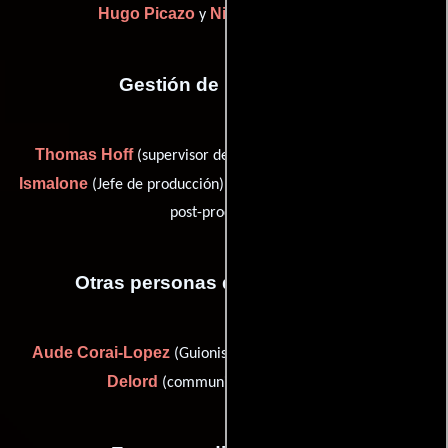
Hugo Picazo
Nicolas Sarkissian
y
Gestión de producción
Thomas Hoff
Julaluck
(supervisor de post-producción),
Ismalone
Claude Picard
(Jefe de producción) y
(Director de
post-producción)
Otras personas que participaron
Aude Corai-Lopez
Christophe
(Guionista supervisor) y
Delord
(communications manager)