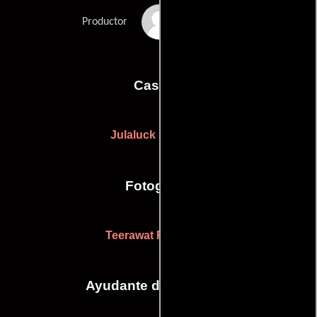
Cédric Jimenez
Productor
Casting
Julaluck Ismalone
Fotografia
Teerawat Rujintham
Ayudante de dirección