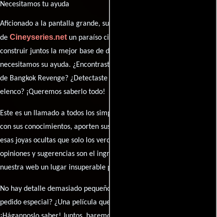
Necesitamos tu ayuda
Aficionado a la pantalla grande, su participación es clave para hacer
Cineyseries.net
de
un paraíso cinéfilo completo. Queremos
construir juntos la mejor base de datos cinematográfica, pero
necesitamos su ayuda. ¿Encontraste algún dato faltante en la ficha
de Bangkok Revenge? ¿Detectaste algún error en la sinopsis o el
elenco? ¡Queremos saberlo todo!
Este es un llamado a todos los simpatizantes del cine: contribuyan
con sus conocimientos, aporten sus descubrimientos y compartan
esas joyas ocultas que solo los verdaderos fanáticos conocen. Sus
opiniones y sugerencias son el ingrediente secreto que hará de
nuestra web un lugar insuperable para los amantes del celuloide.
No hay detalle demasiado pequeño ni opinión insignificante. ¿Algún
pedido especial? ¿Una película que sueñas con ver reseñada?
¡Hágannoslo saber! Juntos, haremos de esta comunidad el epicentro