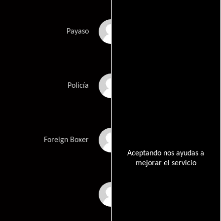
Joey Chernyim
Payaso
Somrak Khamsing
Policía
Nicky Billybullong
Foreign Boxer
Aceptando nos ayudas a
mejorar el servicio
Christian Gerber