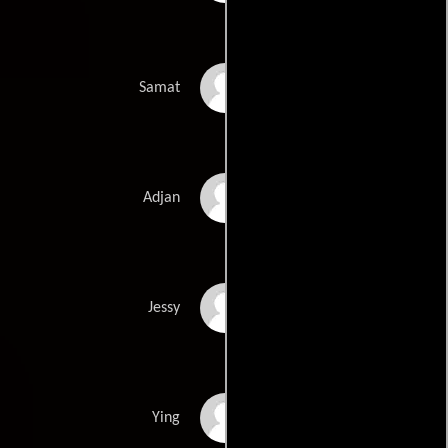
Winai Kraibutr
Samat
Kowitch Wathana
Adjan
Lioutsia
Jessy
Goubaidoullina
Julaluck Ismalone
Ying