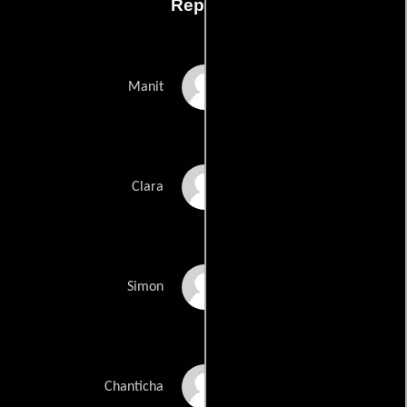
Reparto
Jon Foo
Manit
Caroline Ducey
Clara
Michaël Cohen
Simon
Aphiradi
Chanticha
Phawaphutanon