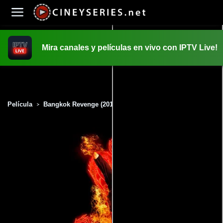
Mira canales y películas en vivo con IPTV Live!
INICIO
PELICULAS
Película
Bangkok Revenge (2011)
>