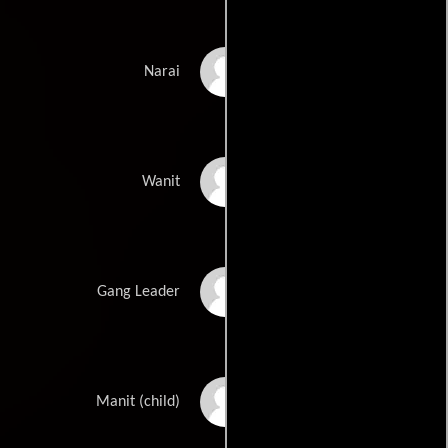
Oliver Bever
Narai
Jaturong Kolimart
Wanit
Howard Wang
Gang Leader
Ratthawish
Manit (child)
Saksirikoon