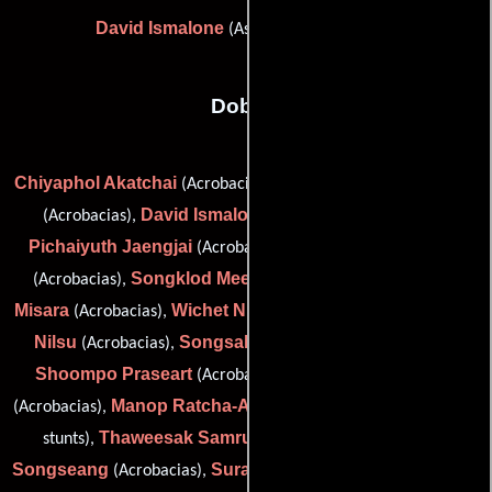
David Ismalone
(Asistente de dirección)
Dobles
Chiyaphol Akatchai
Warapong Boonyapong
(Acrobacias),
David Ismalone
(Acrobacias),
(Coordinador de dobles),
Pichaiyuth Jaengjai
Banphot Kimuanwai
(Acrobacias),
Songklod Meechaiyo
Tichai
(Acrobacias),
(Acrobacias),
Misara
Wichet Nilklang
Ronnasit
(Acrobacias),
(Acrobacias),
Nilsu
Songsak Phomsawad
(Acrobacias),
(Acrobacias),
Shoompo Praseart
Suebpong Puttapol
(Acrobacias),
Manop Ratcha-Asa
(Acrobacias),
(assistant stunt coordinator /
Thaweesak Samruai
Weraphol
stunts),
(Acrobacias),
Songseang
Surawuth Srirathana
(Acrobacias),
(Acrobacias),