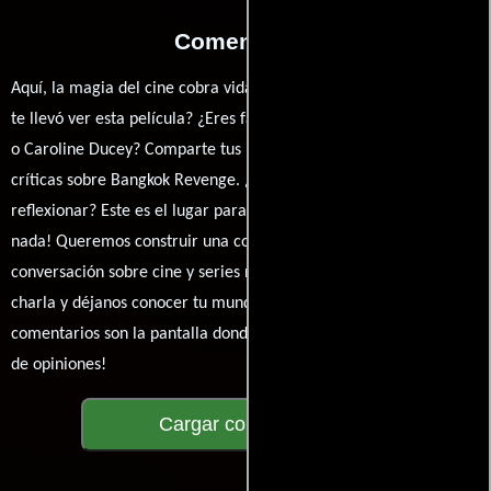
Comentarios
Aquí, la magia del cine cobra vida a través de tus opiniones. ¿Qué
te llevó ver esta película? ¿Eres fan de Jean-Marc Minéo, Jon Foo
o Caroline Ducey? Comparte tus pensamientos, emociones y
críticas sobre Bangkok Revenge. ¿Te hizo reír, llorar o
reflexionar? Este es el lugar para expresarlo. ¡No te guardes
nada! Queremos construir una comunidad apasionada donde la
conversación sobre cine y series nunca se detenga. Únete a la
charla y déjanos conocer tu mundo cinematográfico. ¡Los
comentarios son la pantalla donde se proyecta nuestra diversidad
de opiniones!
Cargar comentarios