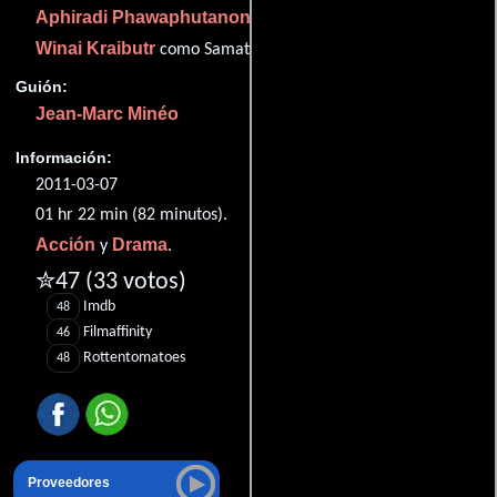
Aphiradi Phawaphutanon
como Chanticha
Winai Kraibutr
como Samat
Guión:
Jean-Marc Minéo
Información:
2011-03-07
01 hr 22 min (82 minutos).
Acción
Drama
y
.
✮47
(33 votos)
Imdb
48
Filmaffinity
46
Rottentomatoes
48
Proveedores