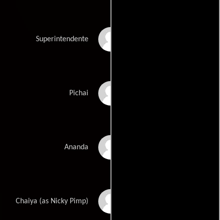
Thiraphong
Superintendente
Riawrukwong
Dom Hetrakul
Pichai
Pream Busala-
Ananda
Khamvong
Sura Theerakon
Chaiya (as Nicky Pimp)