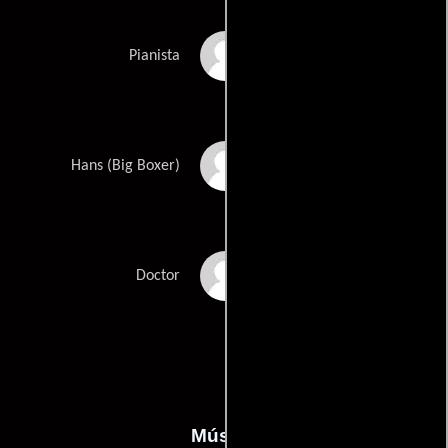
Christophe Gerber
Pianista
Judd Haphaway
Hans (Big Boxer)
Somsak Tuangmkuda
Doctor
Música