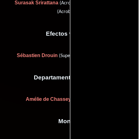
Surasak Srirattana
Anu Thongnak
(Acrobacias) y
(Acrobacias)
Efectos visuales
Sébastien Drouin
(Supervisor de efectos visuales)
Departamento de musica
Amélie de Chassey
(Supervisor musical)
Montaje