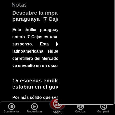
Notas
Descubre la impactante película
paraguaya "7 Cajas"
Este thriller paraguayo cautivó al mundo
entero. 7 Cajas es una explosión de acción y
suspenso. Esta joya cinematográfica
latinoamericana sigue la historia de un
carretillero del Mercado 4 de Asunción que se
ve envuelto en un oscuro mundo de crimen
15 escenas emblemáticas que no
estaban en el guion
Por más sólido que sea un guión siempre hay
espacio para que improvisaciones que se dan
durante el rodaje de determinadas escenas
Comentarios
Proveedores
Créditos
Compartir
Menu