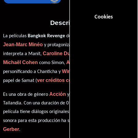
Cookies
Descripción
La películas
Bangkok Revenge
del año 2011, está dirigida por
Jean-Marc Minéo
Jon Foo
y protagonizada por
quien
Caroline Ducey
interpreta a Manit,
en el papel de Clara,
Michaël Cohen
Aphiradi Phawaphutanon
como Simon,
Winai Kraibutr
personificando a Chanticha y
desempeñando el
ver créditos completos
papel de Samat (
).
Acción
Drama
Es una obra de género
y
producida en Francia y
Tailandia. Con una duración de 01 hr 22 min (82 minutos), esta
película tiene diálogos originales en
Inglés
y
Tailandés
. La banda
Christophe
sonora para esta producción ha sido compuesta por
Gerber
.