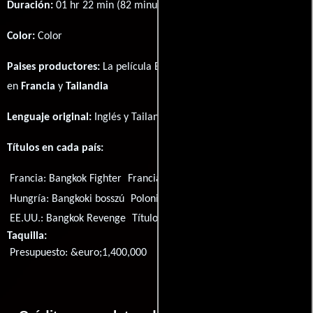
Duración:
01 hr 22 min (82 minutos) .
Color:
Color
Paises productores:
La película Bangkok Revenge fué producida
en
Francia
y
Tailandia
Lenguaje original:
Inglés
y
Tailandés
.
Títulos en cada país:
Francia:
Bangkok Fighter
Francia:
Bangkok Renaissance
Hungría:
Bangkoki bosszú
Polonia:
Zemsta w Bangkoku
EE.UU.:
Bangkok Revenge
Título original:
Bangkok Revenge
Taquilla:
Presupuesto: &euro;1,400,000