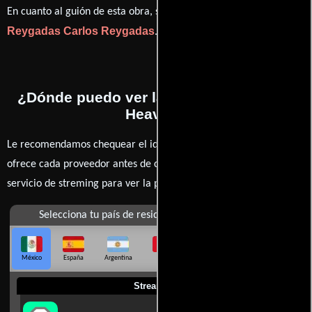
Carlos
En cuanto al guión de esta obra, se encuentra a cargo de
Reygadas
Carlos Reygadas
.
¿Dónde puedo ver la películas Battle in
Heaven?
Le recomendamos chequear el idioma, doblaje o subtítulos que
ofrece cada proveedor antes de comprar, alquilar o contratar un
servicio de streming para ver la películas.
Selecciona tu país de residencia
México
España
Argentina
Perú
Colombia
Chile
Ecuador
Streaming