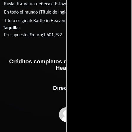
Rusia:
Битва на небесах
Eslovenia:
Bitka v nebesih
En todo el mundo (Título de Inglés):
Battle in Heaven
Título original:
Battle in Heaven
Taquilla:
Presupuesto: &euro;1,601,792
Créditos completos de la película Battle in
Heaven
Dirección
Carlos Reygadas