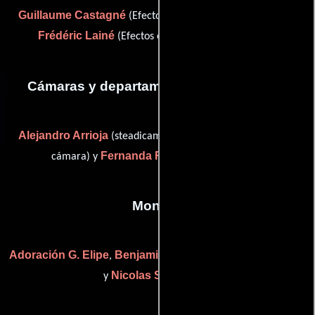
Guillaume Castagné
(Efectos especiales con maquillaje) y
Frédéric Lainé
(Efectos especiales con maquillaje)
Cámaras y departamento de electricidad
Alejandro Arrioja
Alex Fenton
(steadicam),
(Asistente de
Fernanda Romandia
cámara) y
(Fotógrafo)
Montaje
Adoración G. Elipe
Benjamin Mirguet
Carlos Reygadas
,
,
Nicolas Schmerkin
y