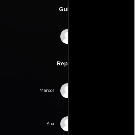
Guión
Carlos Reygadass
Reparto
Marcos Hernández
Marcos
Anapola Mushkadiz
Ana