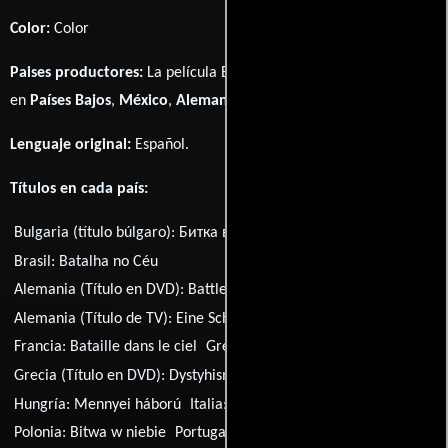
Color:
Color
Paises productores:
La película Battle in Heaven fué producida
en
Países Bajos
,
México
,
Alemania
,
Francia
y
Bélgica
Lenguaje original:
Español
.
Títulos en cada país:
Bulgaria (título búlgaro):
Битка в небето
Brasil:
Batalha no Céu
Alemania (Título en DVD):
Battle in Heaven
Alemania (Título de TV):
Eine Schlacht im Himmel
Francia:
Bataille dans le ciel
Grecia:
Battle in Heaven
Grecia (Título en DVD):
Dystyhismenoi ston paradeiso
Hungría:
Mennyei háború
Italia:
Battaglia nel cielo
Polonia:
Bitwa w niebie
Portugal:
Batalha no Céu