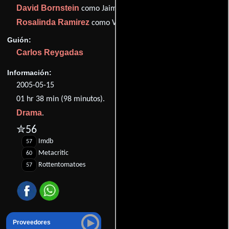
David Bornstein
como Jaime
Rosalinda Ramirez
como Viky
Guión:
Carlos Reygadas
Información:
2005-05-15
01 hr 38 min (98 minutos).
Drama
.
✮56
Imdb
57
Metacritic
60
Rottentomatoes
57
Proveedores