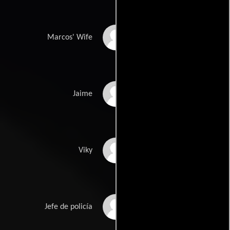
Bertha Ruiz
Marcos' Wife
David Bornstein
Jaime
Rosalinda Ramirez
Viky
El Abuelo
Jefe de policía