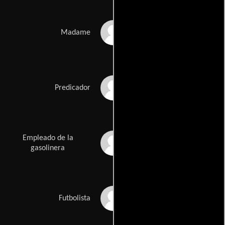
Brenda Angulo
Madame
El Mago
Predicador
Empleado de la
Francisco 'El Gato'
Martínez
gasolinera
Diego Martínez
Futbolista
Vignatti