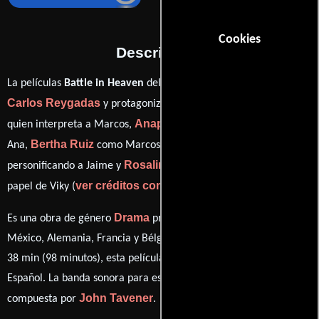
Cookies
Descripción
La películas
Battle in Heaven
del año 2005, está dirigida por
Carlos Reygadas
Marcos Hernández
y protagonizada por
Anapola Mushkadiz
quien interpreta a Marcos,
en el papel de
Bertha Ruiz
David Bornstein
Ana,
como Marcos' Wife,
Rosalinda Ramirez
personificando a Jaime y
desempeñando el
ver créditos completos
papel de Viky (
).
Drama
Es una obra de género
producida en Países Bajos,
México, Alemania, Francia y Bélgica. Con una duración de 01 hr
38 min (98 minutos), esta película tiene diálogos originales en
Español
. La banda sonora para esta producción ha sido
John Tavener
compuesta por
.