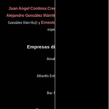
Juan Angel Cordova Creel
(Agradecimiento especial),
Alejandro González Iñárritu
(special thanks (as Alejandro
Ernesto Veláquez
González Iñárritu)) y
(Agradecimiento
especial)
Empresas distribuidoras
AmaFilms
Atlantis Entertainment
Bac Films