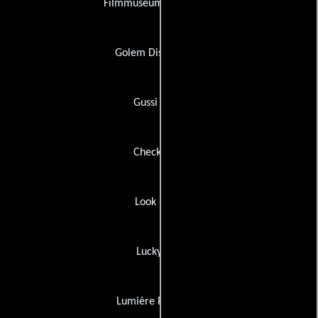
Filmmuseum Distributie
Golem Distribución
Gussi Films
Checkmark
Look Now!
Lucky Red
Lumière Productie