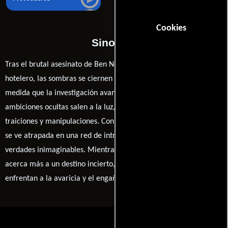
Cookies
Sinopsis
Tras el brutal asesinato de Ben Novack Jr., un influyente heredero
hotelero, las sombras se ciernen sobre su esposa, Narcy. A
medida que la investigación avanza, secretos oscuros y
ambiciones ocultas salen a la luz, revelando un mundo de
traiciones y manipulaciones. Con la policía tras sus pasos, Narcy
se ve atrapada en una red de intrigas que amenaza con desvelar
verdades inimaginables. Mientras el tiempo corre, cada pista la
acerca más a un destino incierto, donde el amor y la lealtad se
enfrentan a la avaricia y el engaño.