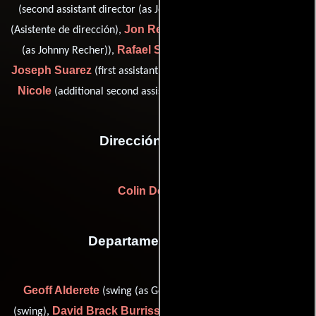
Gary Marcus
(second assistant director (as John Leimone)),
Jon Recher
(Asistente de dirección),
(second assistant director
Rafael Sanz
(as Johnny Recher)),
(Asistente de dirección),
Joseph Suarez
Tara
(first assistant director (as Joe Suarez)) y
Nicole
(additional second assistant director (as Tara Nicole))
Dirección artística
Colin De Rouin
Departamento de arte
Geoff Alderete
Dave Baker
(swing (as Geoff Alderete)),
David Brack Burriss
Dort Clark
(swing),
(Jefe constructor),