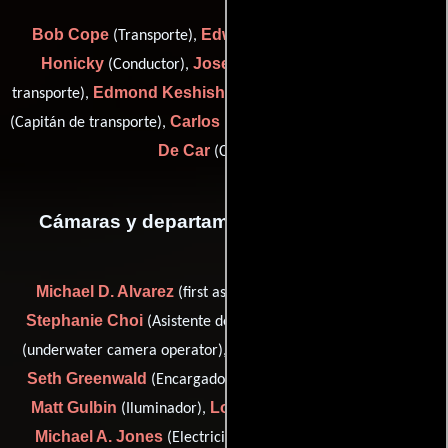
Bob Cope
Edwin Flores
Jeff
(Transporte),
(Conductor),
Honicky
Joseph Jaimes
(Conductor),
(Co-capitán de
Edmond Keshishyan
Robert Leos
transporte),
(Conductor),
Carlos Lima
Noelle Van
(Capitán de transporte),
(Conductor) y
De Car
(Conductor)
Cámaras y departamento de electricidad
Michael D. Alvarez
(first assistant camera: "b" camera),
Stephanie Choi
Ron Condon
(Asistente de electricidad),
Brian D'Haem
(underwater camera operator),
(Electricista),
Seth Greenwald
(Encargado de equipamiento de cámara),
Matt Gulbin
Loren Johnson
(Iluminador),
(Electricista),
Michael A. Jones
Keith Jordan
(Electricista),
(camera