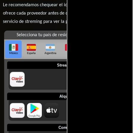
Le recomendamos chequear el idioma, doblaje o subtítulos que
ofrece cada proveedor antes de comprar, alquilar o contratar un
servicio de streming para ver la películas.
Selecciona tu país de residencia
México
España
Argentina
Perú
Colombia
Chile
Ecuador
Streaming
Alquilar
Comprar