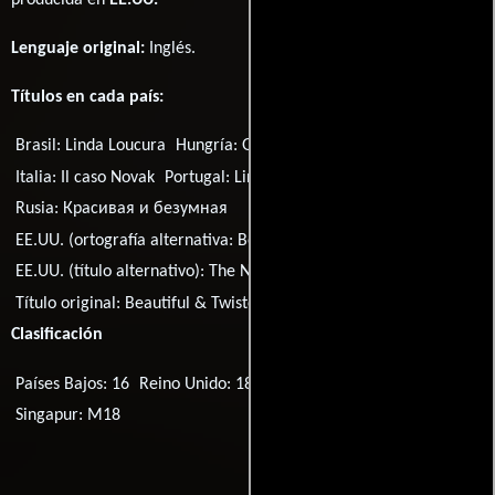
producida en
EE.UU.
Lenguaje original:
Inglés
.
Títulos en cada país:
Brasil:
Linda Loucura
Hungría:
Gyönyörű és agyafúrt
Italia:
Il caso Novak
Portugal:
Linda e Louca
Rusia:
Красивая и безумная
EE.UU. (ortografía alternativa:
Beautiful and Twisted
EE.UU. (título alternativo):
The Novack Murders
Título original:
Beautiful & Twisted
Clasificación
Países Bajos: 16
Reino Unido: 18
Corea del Sur: 18
Singapur: M18