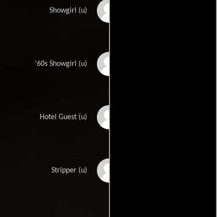
Natalina Maggio
Showgirl (u)
Pason
'60s Showgirl (u)
Ptosha Storey
Hotel Guest (u)
Madeleine Wade
Stripper (u)