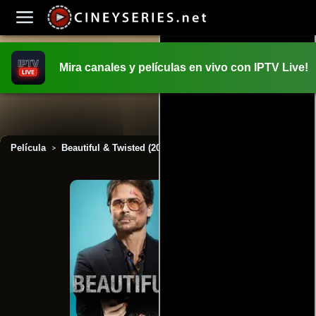
Mira canales y películas en vivo con IPTV Live!
INICIO
PELICULAS
Película
Beautiful & Twisted (2015)
>