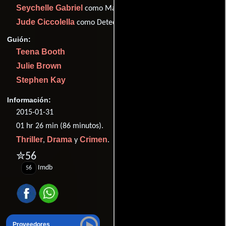
Seychelle Gabriel
como May
Jude Ciccolella
como Detective Dalton
Guión:
Teena Booth
Julie Brown
Stephen Kay
Información:
2015-01-31
01 hr 26 min (86 minutos).
Thriller
Drama
Crimen
,
y
.
✮56
Imdb
56
Proveedores