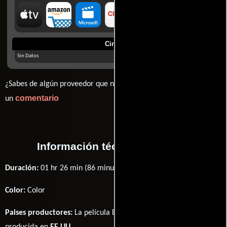
Cines
Sin Datos
¿Sabes de algún proveedor que no estamos mostrando? déjanos
comentario
un
Información técnica y general
Duración:
01 hr 26 min (86 minutos) .
Color:
Color
Paises productores:
La película Beautiful & Twisted fué