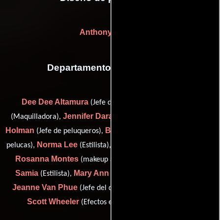
Anthony Medina
Departamento de maquillaje
Dee Dee Altamura
Linda Choi
(Jefe de maquillaje),
Jennifer Daranyi
Matthew
(Maquilladora),
(Maquilladora),
Holman
Bob Kretschmer
(Jefe de peluqueros),
(Fabricante de
Norma Lee
Melissa Malkasian
pelucas),
(Estilista),
(Estilista),
Rosanna Montes
Bruce J.
(makeup artist: background),
Samia
Mary Ann Valdes
(Estilista),
(Jefe de peluqueros),
Jeanne Van Phue
(Jefe del departamento de maquillaje) y
Scott Wheeler
(Efectos especiales con maquillaje)