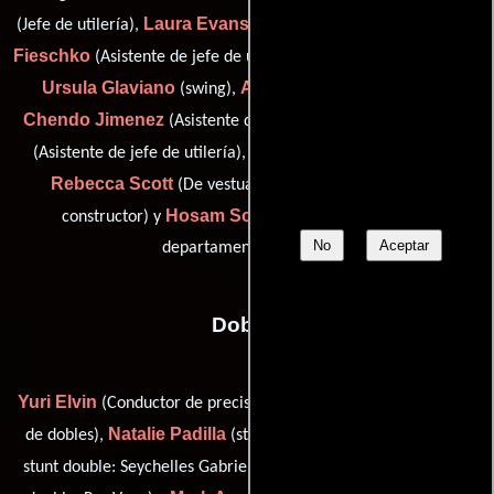
Laura Evans
Zander
(Jefe de utilería),
(Decorador adicional),
Fieschko
Adam Garcia
(Asistente de jefe de utilería),
(swing),
Ursula Glaviano
Anne Marie Hamill
(swing),
(swing),
Chendo Jimenez
Steve Neff
(Asistente de jefe de utilería),
Michael O'Donnell
(Asistente de jefe de utilería),
(swing),
Rebecca Scott
Beau Shippee
(De vestuario),
(Jefe
Hosam Solaiman
constructor) y
(Coordinador del
No
Aceptar
departamento artístico)
Dobles
Yuri Elvin
Tim Gilbert
(Conductor de precisión),
(Coordinador
Natalie Padilla
de dobles),
(stunt double: Seychelle Gabriel /
Courtney Schwartz
stunt double: Seychelles Gabriel),
(stunt