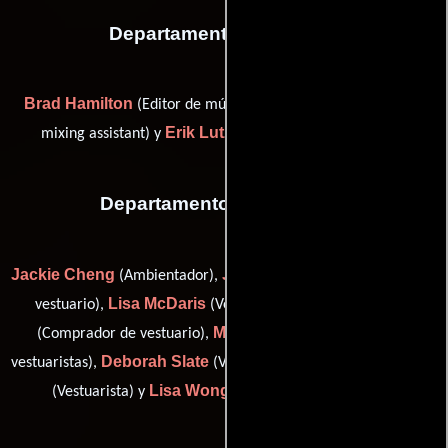
Departamento de musica
Brad Hamilton
Colleen M. Lutz
(Editor de música),
(score
Erik Lutz
mixing assistant) y
(additional arrangements)
Departamento de vestuario
Jackie Cheng
Jessica Mauricio
(Ambientador),
(Asistente de
Lisa McDaris
Terri Middleton
vestuario),
(Vestuarista),
Mary Beth Ramsey
(Comprador de vestuario),
(Jefe de
Deborah Slate
Robert Velasquez
vestuaristas),
(Vestuarista),
Lisa Wong
(Vestuarista) y
(Supervisor de vestuario)