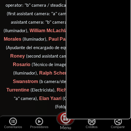
Clint Kasparian
operator: "b" camera / steadicam operator),
Jonathan Kurt
(first assistant camera: "a" camera),
(second
Richard B. McCormick
assistant camera: "b" camera),
William McLachlan
Mike
(Iluminador),
(lighting programmer),
Morales
Paul Paguyo
Ben Peiny
(Iluminador),
(Electricista),
John
(Ayudante del encargado de equipamientos de cámara),
Roney
Anthony
(second assistant camera: "a" camera),
Rosario
David Santana
(Técnico de imagen digital),
Ralph Scherer
Bryant
(Iluminador),
(Camarógrafo),
Swanstrom
Joseph
(b camera/steadicam operator),
Turrentine
Richard Wong
(Electricista),
(camera operator:
Elan Yaari
Jack L. Zeman
"a" camera),
(Capataz) y
(Fotógrafo)
Montaje
Comentarios
Proveedores
Créditos
Compartir
Menu