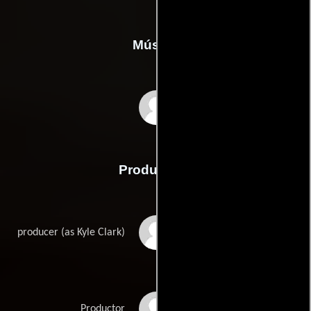
Música
Nathan Whitehead
Producción
Kyle A. Clark
producer (as Kyle Clark)
Damian Ganczewski
Productor