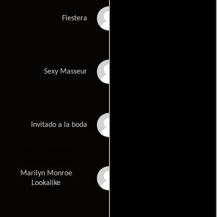
Coby Connell
Fiestera
Danny Goler
Sexy Masseur
Gordon Vasquez
Invitado a la boda
Marilyn Monroe
Holly Beavon
Lookalike