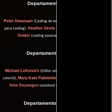
Departamento de reparto
Peter Alwazaan
Brian Malotte
(Casting de extras),
(Asistente
Heather Sirota
Christina
para casting),
(Casting de extras) y
Snider
(casting associate (as Christina Naber))
Departamento de editorial
Michael Lefcovich
Scott Ostrowsky
(Editor on-line),
(final
Mary-Kate Palmiotto
colorist),
(Asistente de post-producción) y
Ione Soyangco
(assistant editor (as Ione C. Soyangco))
Departamento de transporte