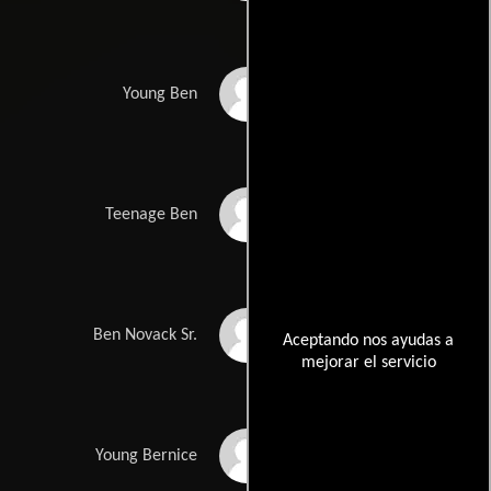
Zachary Rifkin
Young Ben
Austin Wakefield
Teenage Ben
Vincent Duvall
Ben Novack Sr.
Aceptando nos ayudas a
mejorar el servicio
Sharisse Baker-
Young Bernice
Bernard