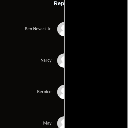
Reparto
Rob Lowe
Ben Novack Jr.
Paz Vega
Narcy
Candice Bergen
Bernice
Seychelle Gabriel
May