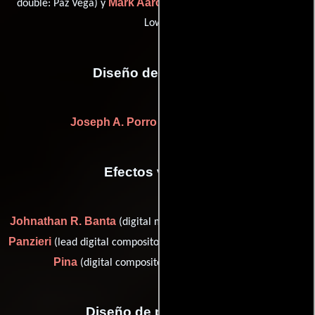
Mark Aaron Wagner
double: Paz Vega) y
(stunt double: Rob
Lowe)
Diseño de vestuario
Joseph A. Porro
((as Joseph Porro))
Efectos visuales
Johnathan R. Banta
Francesco
(digital makeup supervisor),
Panzieri
James
(lead digital compositor: Drawn By The Light) y
Pina
(digital compositor: Drawn by the Light)
Diseño de producción