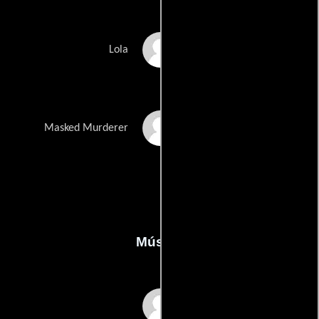
Lisa Pearl
Lola
Sean Tulner
Masked Murderer
Música
Joshua M. Benash