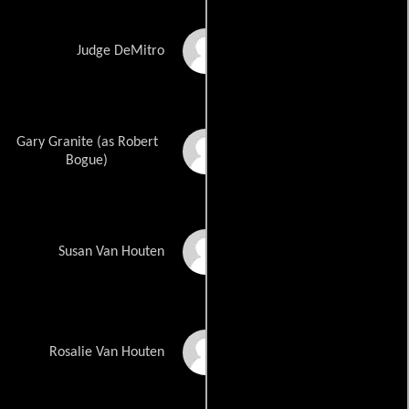
Ken Del Vecchio
Judge DeMitro
Gary Granite (as Robert
Robert Bogue
Bogue)
Melantha Blackthorne
Susan Van Houten
Seregon O'Dassey
Rosalie Van Houten