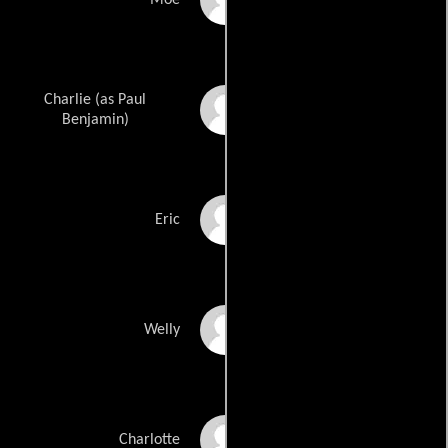
Charlie (as Paul
Paul Beniamin
Benjamin)
Zak Bratkovich
Eric
Waleed Bedour
Welly
Nina Transfeld
Charlotte