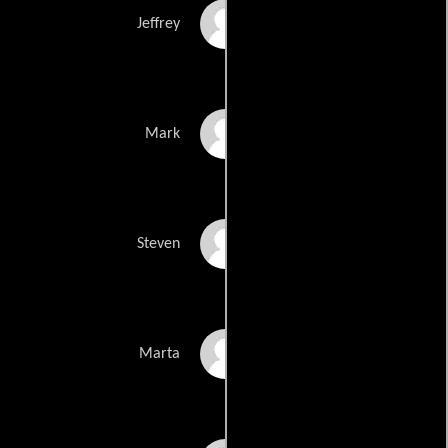
Jeffrey H. Johns
Jeffrey
Nelson Page
Mark
Steven Heid
Steven
Wendy Schibener
Marta