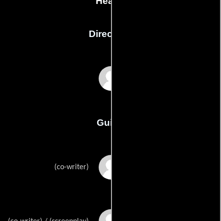
Hearts
Dirección
Dylan Bank
Guión
Ken Del Vecchios
(co-writer)