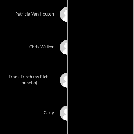
Jamie White
Patricia Van Houten
Dennis L.A. White
Chris Walker
Frank Frisch (as Rich
Richard Lounello
Lounello)
Deirdre Lorenz
Carly