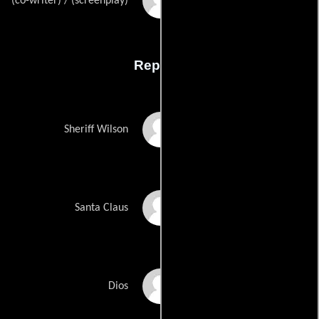
Rachael Robbinss
(co-writer) / (screenplay)
Reparto
Robert Loggia
Sheriff Wilson
Charles Durning
Santa Claus
Tony Todd
Dios