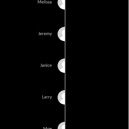
Marry Rose Mack
Melissa
Steven Cutts
Jeremy
Andrea Barnes
Janice
Michael DePaolo
Larry
Khalid Rivera
Moe