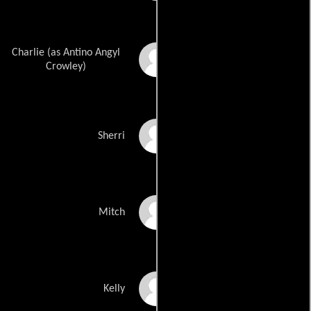
Charlie (as Antino Angyl
Antino Crowley-
Kamenwati
Crowley)
Christina Daniels
Sherri
Mario Del Vecchio
Mitch
Alisha Desai
Kelly