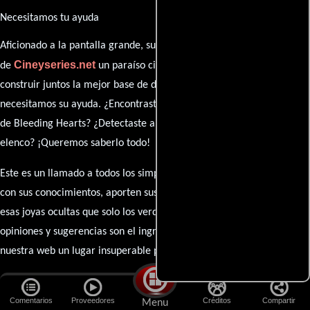
Necesitamos tu ayuda
Aficionado a la pantalla grande, su participación es clave para hacer
Cineyseries.net
de
un paraíso cinéfilo completo. Queremos
construir juntos la mejor base de datos cinematográfica, pero
necesitamos su ayuda. ¿Encontraste algún dato faltante en la ficha
de Bleeding Hearts? ¿Detectaste algún error en la sinopsis o el
elenco? ¡Queremos saberlo todo!
Este es un llamado a todos los simpatizantes del cine: contribuyan
con sus conocimientos, aporten sus descubrimientos y compartan
esas joyas ocultas que solo los verdaderos fanáticos conocen. Sus
opiniones y sugerencias son el ingrediente secreto que hará de
nuestra web un lugar insuperable para los amantes del celuloide.
No hay detalle demasiado pequeño ni opinión insignificante. ¿Algún
pedido especial? ¿Una película que sueñas con ver reseñada?
Comentarios
Proveedores
Créditos
Compartir
Menu