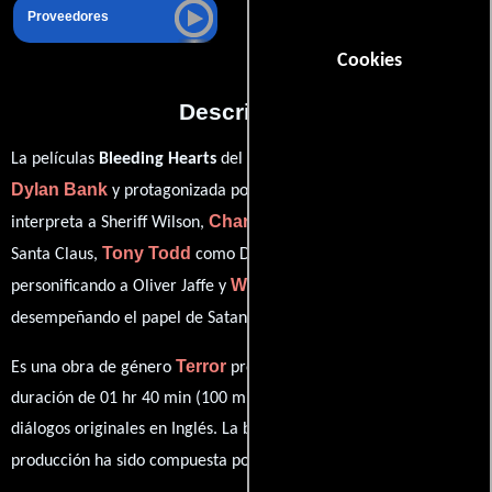
Proveedores
Cookies
Descripción
La películas
Bleeding Hearts
del año 2015, está dirigida por
Dylan Bank
Robert Loggia
y protagonizada por
quien
Charles Durning
interpreta a Sheriff Wilson,
en el papel de
Tony Todd
Dustin Diamond
Santa Claus,
como Dios,
Wilson Jermaine Heredia
personificando a Oliver Jaffe y
ver créditos completos
desempeñando el papel de Satan (
).
Terror
Es una obra de género
producida en EE.UU.. Con una
duración de 01 hr 40 min (100 minutos), esta película tiene
diálogos originales en
Inglés
. La banda sonora para esta
Joshua M. Benash
producción ha sido compuesta por
.