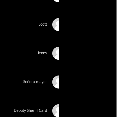
Ciro Rockstroh
Scott
Tamara Thelander
Jenny
Barbi McGuire
Señora mayor
Anthony Alexander
Deputy Sheriff Card