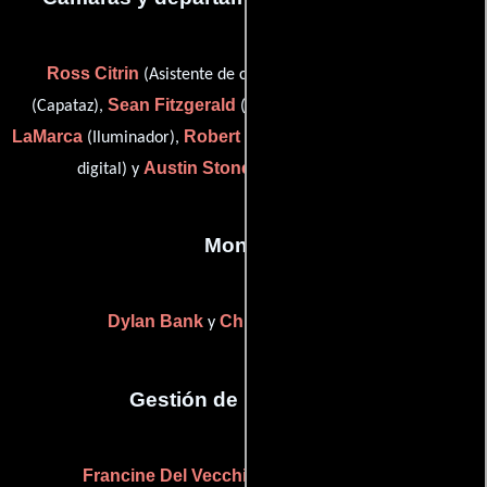
Ross Citrin
Jimmy DeMarco
(Asistente de cámara),
Sean Fitzgerald
Justin
(Capataz),
(Asistente de cámara),
LaMarca
Robert Lieberman
(Iluminador),
(Técnico de imagen
Austin Stone
digital) y
(Asistente de cámara)
Montaje
Dylan Bank
Christopher S. Lind
y
Gestión de producción
Francine Del Vecchio
(Jefe de producción)