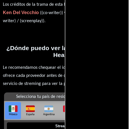
Los créditos de la trama de esta historia están divididos entre
Ken Del Vecchio
Rachael Robbins
((co-writer)) y
((co-
writer) / (screenplay)).
¿Dónde puedo ver la películas Bleeding
Hearts?
Le recomendamos chequear el idioma, doblaje o subtítulos que
ofrece cada proveedor antes de comprar, alquilar o contratar un
servicio de streming para ver la películas.
Selecciona tu país de residencia
México
España
Argentina
Perú
Colombia
Chile
Ecuador
Streaming