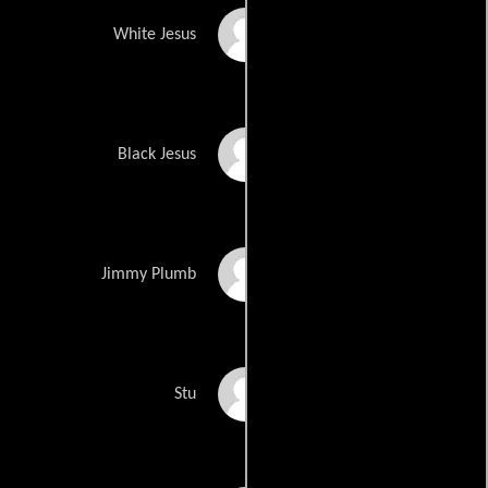
Arthur Colombino
White Jesus
S.J. Hannah
Black Jesus
Theodore Bouloukos
Jimmy Plumb
Martin Pfefferkorn
Stu