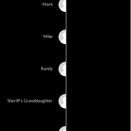
Len Annucci
Mark
Michael Borao
Mike
Randy Pearce
Randy
Claudia Goodman
Sheriff's Granddaughter