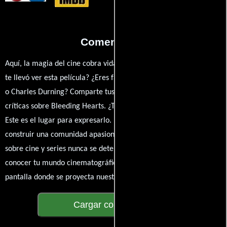
Comentarios
Aquí, la magia del cine cobra vida a través de tus opiniones. ¿Qué
te llevó ver esta película? ¿Eres fan de Dylan Bank, Robert Loggia
o Charles Durning? Comparte tus pensamientos, emociones y
críticas sobre Bleeding Hearts. ¿Te hizo reír, llorar o reflexionar?
Este es el lugar para expresarlo. ¡No te guardes nada! Queremos
construir una comunidad apasionada donde la conversación
sobre cine y series nunca se detenga. Únete a la charla y déjanos
conocer tu mundo cinematográfico. ¡Los comentarios son la
pantalla donde se proyecta nuestra diversidad de opiniones!
Cargar comentarios