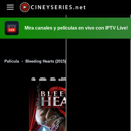
Mira canales y películas en vivo con IPTV Live!
INICIO
PELICULAS
Película
Bleeding Hearts (2015)
>