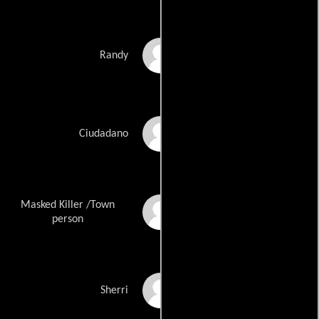
Randy Jones
Randy
Justin LaMarca
Ciudadano
Masked Killer /Town
Christopher S. Lind
person
Lydiana Medellin
Sherri