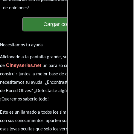
de opiniones!
Cargar comentarios
Necesitamos tu ayuda
Aficionado a la pantalla grande, su participación es clave para hacer
Cineyseries.net
de
un paraíso cinéfilo completo. Queremos
construir juntos la mejor base de datos cinematográfica, pero
necesitamos su ayuda. ¿Encontraste algún dato faltante en la ficha
de Bored Olives? ¿Detectaste algún error en la sinopsis o el elenco?
¡Queremos saberlo todo!
Este es un llamado a todos los simpatizantes del cine: contribuyan
con sus conocimientos, aporten sus descubrimientos y compartan
esas joyas ocultas que solo los verdaderos fanáticos conocen. Sus