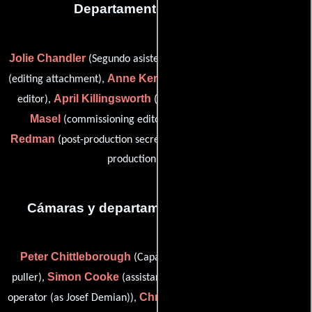
Departamento de editorial
Jolie Chandler
Helen Chilman
(Segundo asistente de editor),
Anne Ker
(editing attachment),
(assembly editor / first assistant
April Killingsworth
Barbara
editor),
(editing attachment),
Masel
Anne
(commissioning editor: SBS Independent),
Redman
Amanda Reedy
(post-production secretary) y
(post-
production secretary)
Cámaras y departamento de electricidad
Peter Chittleborough
Cameron Clark
(Capataz),
(focus
Simon Cooke
Iosif Demian
puller),
(assistant grip),
(camera
Chris Holland
Colin
operator (as Josef Demian)),
(Electricista),