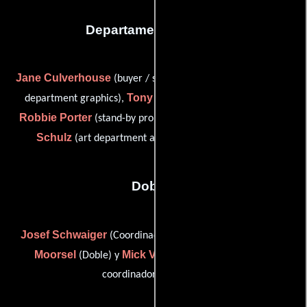
Departamento de arte
Jane Culverhouse
Kim Gordon
(buyer / set dresser),
(art
Tony Kelly
department graphics),
(Carpintero suplente),
Robbie Porter
Emily
(stand-by props (as Robert Porter)) y
Schulz
(art department assistant (as Emily Schultz))
Dobles
Josef Schwaiger
Annette Van
(Coordinador de dobles),
Moorsel
Mick Van Moorsel
(Doble) y
(Asistente de
coordinador de dobles)