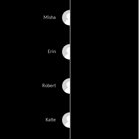
Ryan Johnson
Misha
Kellie Jones
Erin
Brendan Cowell
Robert
Hayley McElhinney
Katie