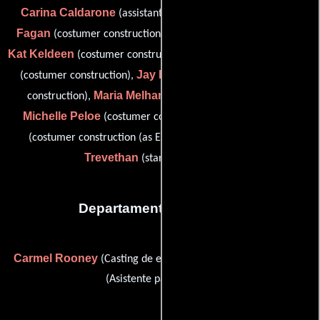
Carina Caldarone
Leigh
(assistant to costume designer),
Fagan
Marion Hoad
(costumer construction),
(Vestuarista),
Kat Keldeen
Robin Le Peor Trench
(costumer construction),
Jay Mansfield-Askew
(costumer construction),
(costumer
Maria Melham
construction),
(Comprador de vestuario),
Michelle Peloe
Emma Shakes
(costumer construction),
Jacqueline
(costumer construction (as Emma Shake)) y
Trevethan
(stand-by wardrobe)
Departamento de reparto
Carmel Rooney
Justine Waterhouse
(Casting de extras) y
(Asistente para casting)