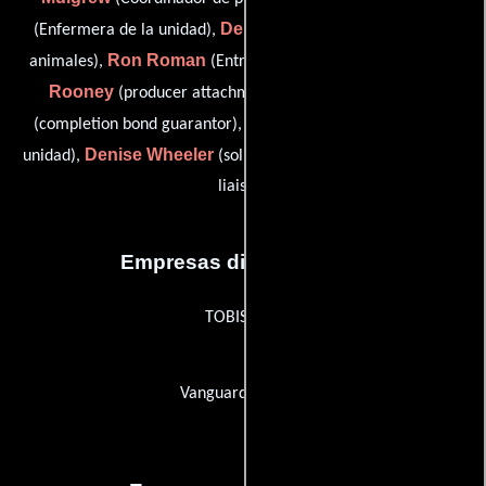
Debbie Roman
(Enfermera de la unidad),
(Entrenador de
Ron Roman
Carmel
animales),
(Entrenador de animales),
Rooney
Corrie Soeterboek
(producer attachment),
Lewis West
(completion bond guarantor),
(Asistente de la
Denise Wheeler
Denise Wolfson
unidad),
(solicitor) y
(lab
liaison)
Empresas distribuidoras
TOBIS Film
Vanguard Cinema