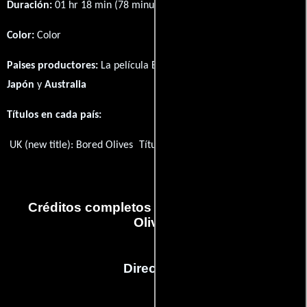
Duración:
01 hr 18 min (78 minutos) .
Color:
Color
Paises productores:
La película Bored Olives fué producida en
Japón
y
Australia
Títulos en cada país:
UK (new title):
Bored Olives
Título original:
Bored Olives
Créditos completos de la película Bored
Olives
Dirección