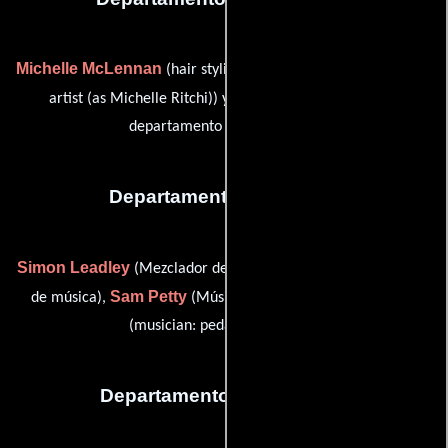
Michelle McLennan
(hair stylist (as Michelle Ritchi) / makeup
Lynne O'Brien
artist (as Michelle Ritchi)) y
(Jefe del
departamento de maquillaje)
Departamento de musica
Simon Leadley
Nick Meyers
(Mezclador de música),
(Editor
Sam Petty
Michel Rose
de música),
(Músico: guitarra) y
(musician: pedal steel guitar)
Departamento de vestuario