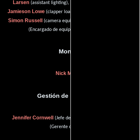
Larsen
Vincent Long
(assistant lighting),
(Fotógrafo),
Jamieson Lowe
Kai Nemeth
(clapper loader),
(Asistente),
Simon Russell
Leigh Tait
(camera equipment provider) y
(Encargado de equipamiento de cámara)
Montaje
Nick Meyers
Gestión de producción
Jennifer Cornwell
Harry Yates
(Jefe de producción) y
(Gerente de unidad)