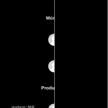
Música
Kate Crawford
Nicole Skeltys
Producción
producer: NHK