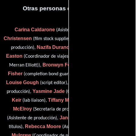
Otras personas que participaron
Carina Caldarone
Leigh
(Asistente de producción),
Christensen
Kayt Douglas
(film stock supplier),
(Asistente de
Nazifa Duranovic
Melinda
producción),
(Abastecedor),
Easton
Merran Elliot
(Coordinador de viajes),
(continuity (as
Bronwyn Feachnie
Rob
Merran Elliott)),
(Abastecedor),
Fisher
Tony Gibbs
(completion bond guarantor),
(seguro),
Louise Gough
Michelle Hartig
(script editor),
(Asistente de
Yasmine Jade
Gary
producción),
(Contador de producción),
Keir
Tiffany Mayfield
Rebecca
(lab liaison),
(Niñera),
McElroy
Nick McKinnon
(Secretaria de producción),
Janet Merewether
(Asistente de producción),
(Diseñador de
Rebecca Moore
Kerry
títulos),
(Asistente de producción),
Mulgrew
Anne Redman
(Coordinador de produccion),