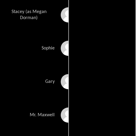
Stacey (as Megan
Megan Cooper
Dorman)
Jessica Napier
Sophie
Dorian Nkono
Gary
John Batchelor
Mr. Maxwell