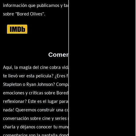
información que publicamos y también ampliar tu conocimiento
sobre "Bored Olives".
Comentarios
Aquí, la magia del cine cobra vida a través de tus opiniones. ¿Qué
te llevó ver esta película? ¿Eres fan de Belinda Chayko, Sullivan
Stapleton o Ryan Johnson? Comparte tus pensamientos,
emociones y críticas sobre Bored Olives. ¿Te hizo reír, llorar o
reflexionar? Este es el lugar para expresarlo. ¡No te guardes
nada! Queremos construir una comunidad apasionada donde la
conversación sobre cine y series nunca se detenga. Únete a la
charla y déjanos conocer tu mundo cinematográfico. ¡Los
comentarios son la pantalla donde se proyecta nuestra diversidad