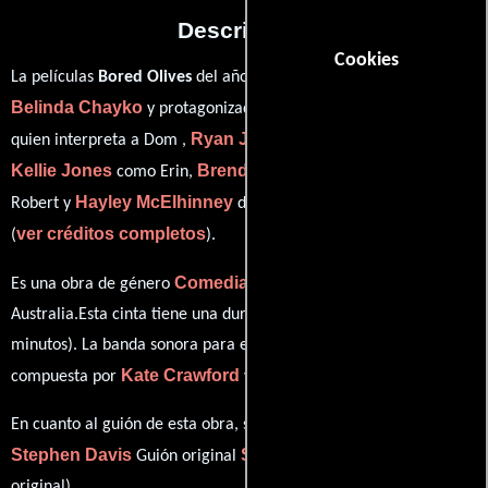
Descripción
Cookies
La películas
Bored Olives
del año 2000, está dirigida por
Belinda Chayko
Sullivan Stapleton
y protagonizada por
Ryan Johnson
quien interpreta a Dom ,
en el papel de Misha ,
Kellie Jones
Brendan Cowell
como Erin,
personificando a
Hayley McElhinney
Robert y
desempeñando el papel de Katie
ver créditos completos
(
).
Comedia
Drama
Es una obra de género
y
producida en Japón y
Australia.Esta cinta tiene una duración de 01 hr 18 min (78
minutos). La banda sonora para esta producción ha sido
Kate Crawford
Nicole Skeltys
compuesta por
y
.
En cuanto al guión de esta obra, se encuentra a cargo de
Stephen Davis
Stephen Davis
Guión original
(Guión
original).