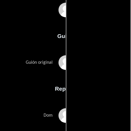
Belinda Chayko
Guión
Stephen Daviss
Guión original
Reparto
Sullivan Stapleton
Dom