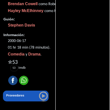
Brendan Cowell
como Robert
Hayley McElhinney
como Katie
Guión:
Stephen Davis
Información:
2000-06-17
01 hr 18 min (78 minutos).
Comedia
Drama
y
.
✮53
Imdb
53
Proveedores