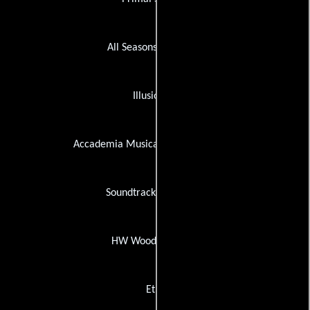
All Seasons Transport
Illusion FX
Accademia Musicale Italiana (AMIT)
Soundtrack Recording
HW Wood Australia
Etro