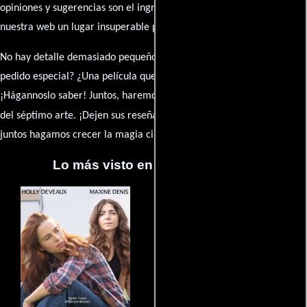
opiniones y sugerencias son el ingrediente secreto que hará de
nuestra web un lugar insuperable para los amantes del celuloide.
No hay detalle demasiado pequeño ni opinión insignificante. ¿Algún
pedido especial? ¿Una película que sueñas con ver reseñada?
¡Hágannoslo saber! Juntos, haremos de esta comunidad el epicentro
caja de comentarios
del séptimo arte. ¡Dejen sus reseña en la
y
juntos hagamos crecer la magia cinematográfica!
Lo más visto en Cineyseries.net