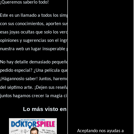
¡Queremos saberlo todo!
Este es un llamado a todos los simpatizantes del cine: contribuyan
con sus conocimientos, aporten sus descubrimientos y compartan
esas joyas ocultas que solo los verdaderos fanáticos conocen. Sus
opiniones y sugerencias son el ingrediente secreto que hará de
nuestra web un lugar insuperable para los amantes del celuloide.
No hay detalle demasiado pequeño ni opinión insignificante. ¿Algún
pedido especial? ¿Una película que sueñas con ver reseñada?
¡Hágannoslo saber! Juntos, haremos de esta comunidad el epicentro
caja de comentarios
del séptimo arte. ¡Dejen sus reseña en la
y
juntos hagamos crecer la magia cinematográfica!
Lo más visto en Cineyseries.net
Aceptando nos ayudas a