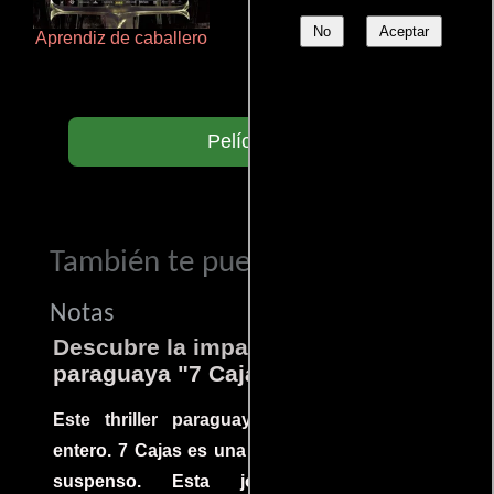
No
Aceptar
Aprendiz de caballero
Cronicas de la Tribu Fantasma
Películas
También te puede interesar...
Notas
Descubre la impactante película
paraguaya "7 Cajas"
Este thriller paraguayo cautivó al mundo
entero. 7 Cajas es una explosión de acción y
suspenso. Esta joya cinematográfica