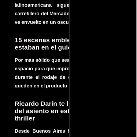
latinoamericana sigue la historia de un
carretillero del Mercado 4 de Asunción que se
ve envuelto en un oscuro mundo de crimen
15 escenas emblemáticas que no
estaban en el guion
Por más sólido que sea un guión siempre hay
espacio para que improvisaciones que se dan
durante el rodaje de determinadas escenas
queden en el producto final.
Ricardo Darín te llevará al borde
del asiento en este increíble
thriller
Desde Buenos Aires hasta el mundo, Tesis