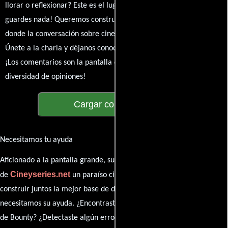
llorar o reflexionar? Este es el lugar para expresarlo. ¡No te
guardes nada! Queremos construir una comunidad apasionada
donde la conversación sobre cine y series nunca se detenga.
Únete a la charla y déjanos conocer tu mundo cinematográfico.
¡Los comentarios son la pantalla donde se proyecta nuestra
diversidad de opiniones!
Cargar comentarios
Necesitamos tu ayuda
Aficionado a la pantalla grande, su participación es clave para hacer
Cineyseries.net
de
un paraíso cinéfilo completo. Queremos
construir juntos la mejor base de datos cinematográfica, pero
necesitamos su ayuda. ¿Encontraste algún dato faltante en la ficha
de Bounty? ¿Detectaste algún error en la sinopsis o el elenco?