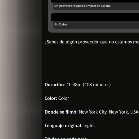
Sin proveedores para comprar en España
Sin Datos
¿Sabes de algún proveedor que no estamos m
Duración:
1h 48m (108 minutos) .
Color:
Color
Donde se filmó:
New York City, New York, USA,
Lenguaje original:
Inglés
.