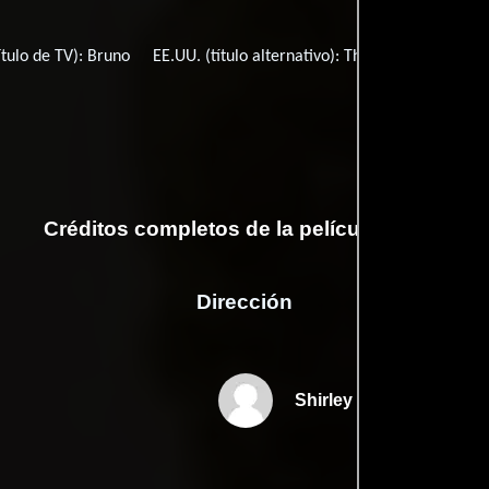
ítulo de TV):
Bruno
EE.UU. (título alternativo):
The Dress Code
T
Créditos completos de la película Bruno
Dirección
Shirley MacLaine