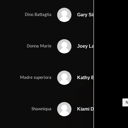
Gary Sinise
Dino Battaglia
Joey Lauren Adams
Donna Marie
Kathy Bates
Madre superiora
Kiami Davael
Shawniqua