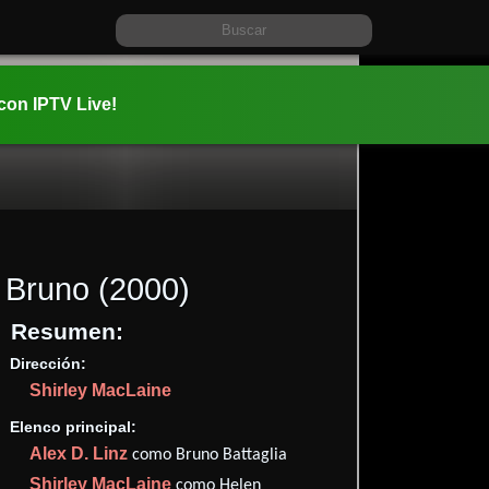
 con IPTV Live!
Bruno
(2000)
Resumen:
Dirección:
Información:
Shirley MacLaine
2000-04-1
1h 48m (10
Elenco principal:
✮41
(16
Alex D. Linz
como Bruno Battaglia
Imdb
62
Shirley MacLaine
como Helen