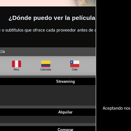
¿Dónde puedo ver la películas Bruno?
 subtítulos que ofrece cada proveedor antes de comprar, alquilar o 
cia
Perú
Colombia
Chile
Ecuador
Bo
Streaming
Aceptando nos 
Alquilar
Comprar