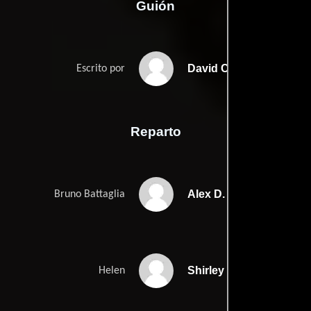
Guión
David Ciminellos
Escrito por
Reparto
Alex D. Linz
Bruno Battaglia
Shirley MacLaine
Helen