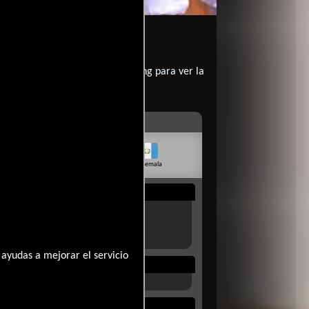
contratar un servicio de streming para ver la
livia
Venezuela
Guatemala
Rep. Dom.
Uruguay
ayudas a mejorar el servicio