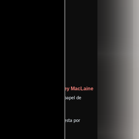
ffinity
entomatoes
Shirley MacLaine
erpreta a Bruno Battaglia,
athy Bates
desempeñando el papel de
a esta producción ha sido compuesta por