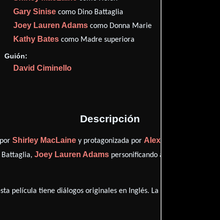
Filma
40
Gary Sinise
como Dino Battaglia
Rott
20
Joey Lauren Adams
como Donna Marie
Kathy Bates
como Madre superiora
Guión:
David Ciminello
Proveedores
Descripción
Shirley MacLaine
Alex D. Linz
 por
y protagonizada por
quien int
Joey Lauren Adams
K
Battaglia,
personificando a Donna Marie y
ta película tiene diálogos originales en
Inglés
. La banda sonora par