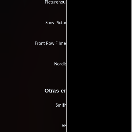
Picturehouse Cinemas
Sony Pictures Classics
Front Row Filmed Entertainment
Nordisk Film
Otras empresas
SmithDehn
ANJS