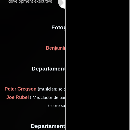
Kimberley Warner
development executive
Fotografia
Benjamin Kracun
Departamento de musica
Peter Gregson
Paul Kimber
(musician: solo cello),
(Músico),
Joe Rubel
Amanda Street
( Mezclador de banda sonora) y
(score supervisor)
Departamento de editorial