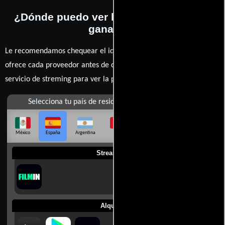
¿Dónde puedo ver la películas Caballo
ganador?
Le recomendamos chequear el idioma, doblaje o subtítulos que
ofrece cada proveedor antes de comprar, alquilar o contratar un
servicio de streming para ver la películas.
Selecciona tu país de residencia
México
España
Argentina
Perú
Colombia
Chile
Ecuador
Streaming
Alquilar