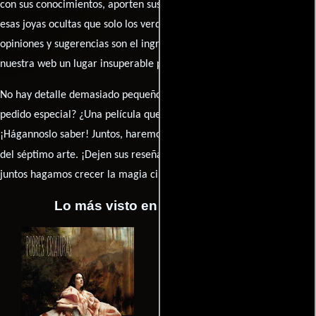
con sus conocimientos, aporten sus descubrimientos y compartan
esas joyas ocultas que solo los verdaderos fanáticos conocen. Sus
opiniones y sugerencias son el ingrediente secreto que hará de
nuestra web un lugar insuperable para los amantes del celuloide.
No hay detalle demasiado pequeño ni opinión insignificante. ¿Algún
pedido especial? ¿Una película que sueñas con ver reseñada?
¡Hágannoslo saber! Juntos, haremos de esta comunidad el epicentro
caja de comentarios
del séptimo arte. ¡Dejen sus reseña en la
y
juntos hagamos crecer la magia cinematográfica!
Lo más visto en Cineyseries.net