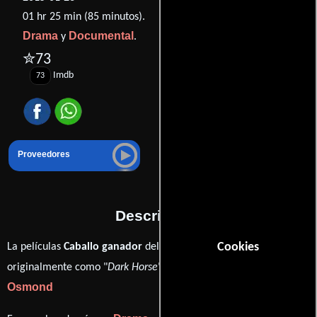
01 hr 25 min (85 minutos).
Drama
Documental
y
.
✮73
Imdb
73
Proveedores
Descripción
La películas
Caballo ganador
del año 2015, conocida
Cookies
Louise
originalmente como "
Dark Horse
", está dirigida por
Osmond