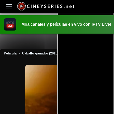
Mira canales y películas en vivo con IPTV Live!
INICIO
PELICULAS
Película
Caballo ganador (2015)
>