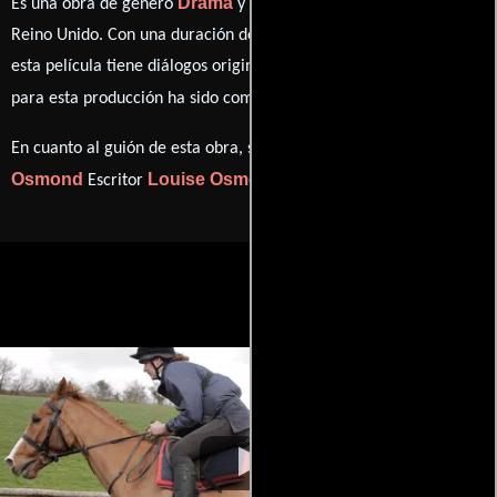
Drama
Documental
Es una obra de género
y
producida en
Reino Unido. Con una duración de 01 hr 25 min (85 minutos),
esta película tiene diálogos originales en
Inglés
. La banda sonora
Anne Nikitin
para esta producción ha sido compuesta por
.
Louise
En cuanto al guión de esta obra, se encuentra a cargo de
Osmond
Louise Osmond
Escritor
(Escritor).