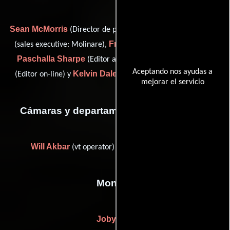
Sean McMorris
Tom Rogers
(Director de post-producción),
Fred Rushton
(sales executive: Molinare),
(edit assistant),
Paschalla Sharpe
Laurence Thripp
(Editor asistente),
Aceptando nos ayudas a
Kelvin Daley
(Editor on-line) y
(on-line conform editor (u))
mejorar el servicio
Cámaras y departamento de electricidad
Will Akbar
Rik Burnell
(vt operator) y
(Capataz)
Montaje
Joby Gee