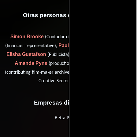
Otras personas que participaron
Simon Brooke
Pauline Burt
(Contador de producción),
Paul Gardner
(financier representative),
(archive researcher),
Elisha Gustafson
David Magdael
(Publicista),
(Publicista),
Amanda Pyne
Mike Scott
(production finance: bfi),
Hannah Thomas
(contributing film-maker archive) y
(Head of
Creative Sector Development)
Empresas distribuidoras
Betta Pictures