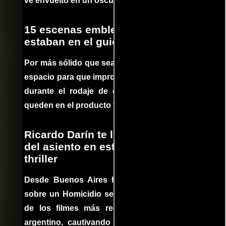
ve envuelto en un oscuro mundo de crimen
15 escenas emblemáticas que no
estaban en el guion
Por más sólido que sea un guión siempre hay
espacio para que improvisaciones que se dan
durante el rodaje de determinadas escenas
queden en el producto final.
Ricardo Darín te llevará al borde
del asiento en este increíble
thriller
Desde Buenos Aires hasta el mundo, Tesis
sobre un Homicidio se ha convertido en uno
de los filmes más recomendados del cine
argentino, cautivando audiencias y dejando