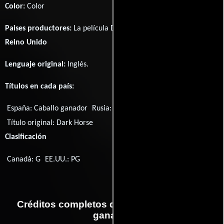
Color:
Color
Paises productores:
La película Dark Horse fué producida en
Reino Unido
Lenguaje original:
Inglés
.
Títulos en cada país:
España:
Caballo ganador
Rusia:
Тёмная лошадка
Título original:
Dark Horse
Clasificación
Canadá: G
EE.UU.: PG
Créditos completos de la película Caballo
ganador