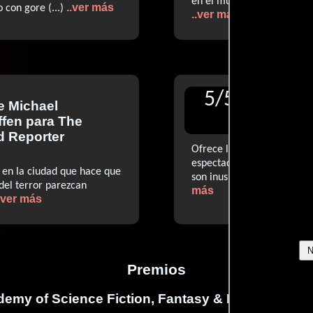
en el mundo real de la pobr
..ver más
o con gore (...)
..ver más
5
/
5
de
Michael
Reseñ
ffen
para The
d Reporter
Ofrece los sustos y el gor
espectador con trucos o exc
en la ciudad que hace que
son inusualmente creíbles, 
 del terror parezcan
más
.ver más
Premios
emy of Science Fiction, Fantasy & Horror Films