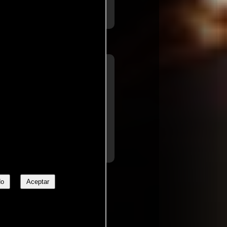
eza y la alienación racial (...)
a de
Variety
para
e necesarios pero sin engañar al
usas (...) Las interpretaciones
..ver
dado el tipo de película.
No
Aceptar
, USA