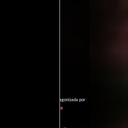
ritic
ffinity
entomatoes
es 1 ganados.
Bernard Rose
rigida por
y protagonizada por
Kasi Lemmons
mo Trevor Lyle,
ver créditos completos
).