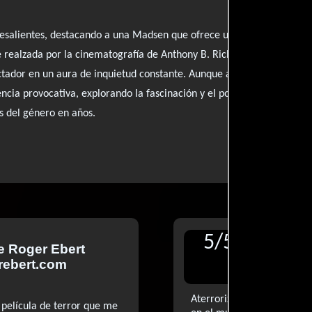
resalientes, destacando a una Madsen que ofrece una actuación pot
 realzada por la cinematografía de Anthony B. Richmond y la cautiv
ectador en un aura de inquietud constante. Aunque algunos momentos
a provocativa, explorando la fascinación y el poder de las historias
s del género en años.
5
/
5
de
Roger Ebert
Reseñ
rebert.com
para E
Aterroriza por sus ideas. S
 película de terror que me