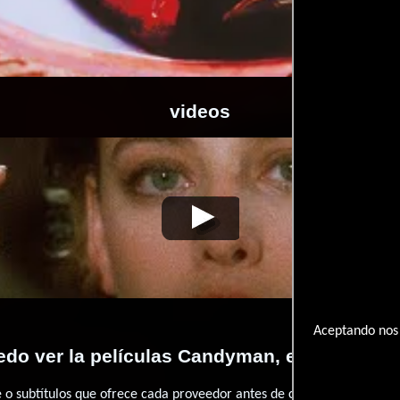
videos
minio de la mente
Video de la película Candyman, el dominio de la 
Aceptando nos 
do ver la películas Candyman, el dominio d
 subtítulos que ofrece cada proveedor antes de comprar, alquilar o 