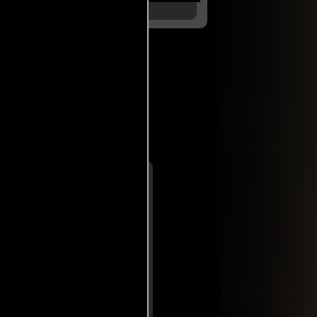
or profesionales
ológico con un trasfondo
ores se apoyan en realidades
o de nuestras propias luchas,
bre del saco que eclipsa a