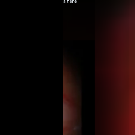
9 min (99 minutos), esta película tiene
Rose
(Escrito por).