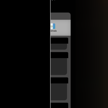
livia
Venezuela
Guatemala
Rep. Dom.
Uruguay