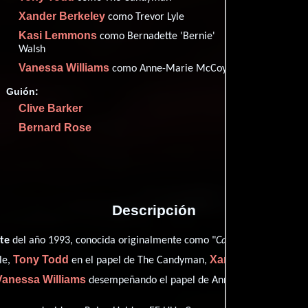
Imdb
67
Xander Berkeley
como Trevor Lyle
Metac
61
Kasi Lemmons
como Bernadette 'Bernie'
Filma
56
Walsh
Rott
79
Vanessa Williams
como Anne-Marie McCoy
4 nominacion
Guión:
Clive Barker
Bernard Rose
Proveedores
Descripción
te
del año 1993, conocida originalmente como "
Candyman
", está di
Tony Todd
Xander Berkeley
le,
en el papel de The Candyman,
co
Vanessa Williams
desempeñando el papel de Anne-Marie McCoy (