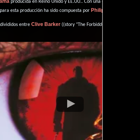
rama
producida en Reino Unido y EE.UU.. Con una duración de 01 hr 3
Philip Glass
 para esta producción ha sido compuesta por
.
Clive Barker
Bernard 
 divididos entre
((story "The Forbidden")) y