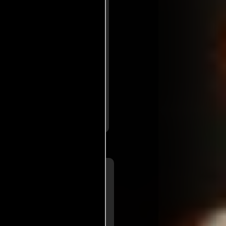
ente y conmovedora. La
adora banda sonora de Philip
 pueden caer en la obviedad,
 de horror. Sin duda, una de
..ver fuentes
a de
Adam Smith
mpire
us terroríficos cimientos están