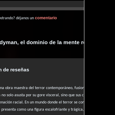
comentario
ostrando? déjanos un
dyman, el dominio de la mente realizadas p
 de reseñas
a obra maestra del terror contemporáneo, fusionando el horror psic
la no solo asusta por su gore visceral, sino que sus cimientos aterrad
enación racial. En un mundo donde el terror se convierte en un reflej
presenta como una figura escalofriante y trágica, un verdadero hom