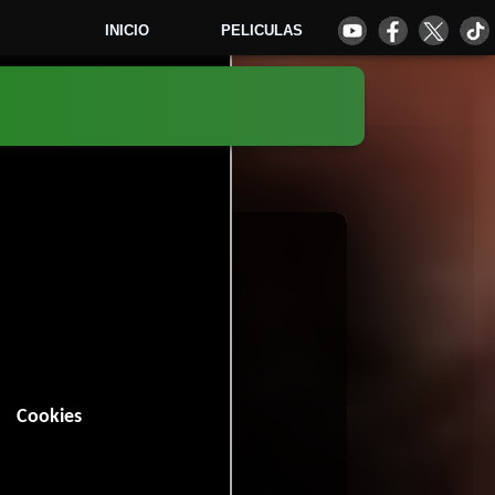
INICIO
PELICULAS
e
(1993)
2
Cookies
n (99 minutos).
ntasía
Drama
y
.
98 votos)