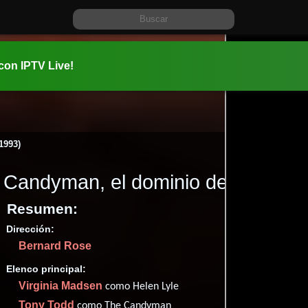
 con IPTV Live!
1993)
Candyman, el dominio de la ment
Resumen:
Dirección:
Información:
Bernard Rose
1993-04-2
01 hr 39 mi
Elenco principal:
Terror
Fa
,
Virginia Madsen
como Helen Lyle
✮66
(81
Tony Todd
como The Candyman