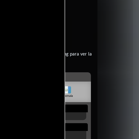
((as Knate Gwaltney)).
er?
contratar un servicio de streming para ver la
livia
Venezuela
Guatemala
Rep. Dom.
Uruguay