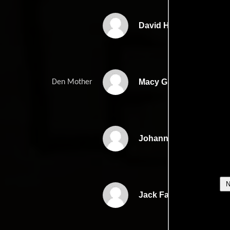
David Henrie
Macy Gray
Den Mother
Johanna Braddy
Jack Falahee