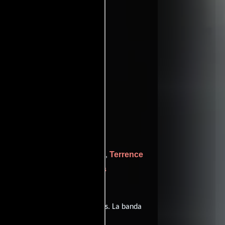
ritic
entomatoes
den Church
Terrence
quien interpreta a ,
ver créditos
ndo el papel de (
iene diálogos originales en
Inglés
. La banda