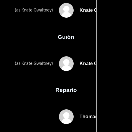
Knate Gwaltney
(as Knate Gwaltney)
Guión
Knate Gwaltneys
(as Knate Gwaltney)
Reparto
Thomas Haden Church