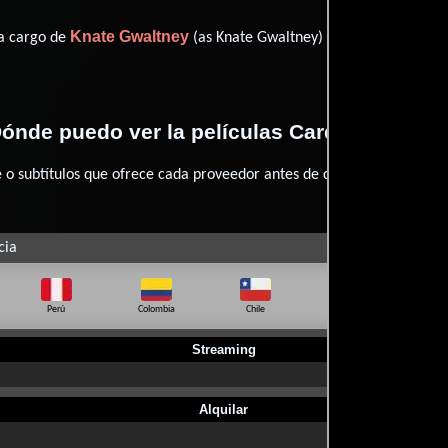
Knate Gwaltney
Knate Gwaltney
 a cargo de
(as Knate Gwaltney)
ónde puedo ver la películas Cardboard Box
 subtítulos que ofrece cada proveedor antes de comprar, alquilar o 
cia
Perú
Colombia
Chile
Ecuador
Bo
Streaming
Alquilar