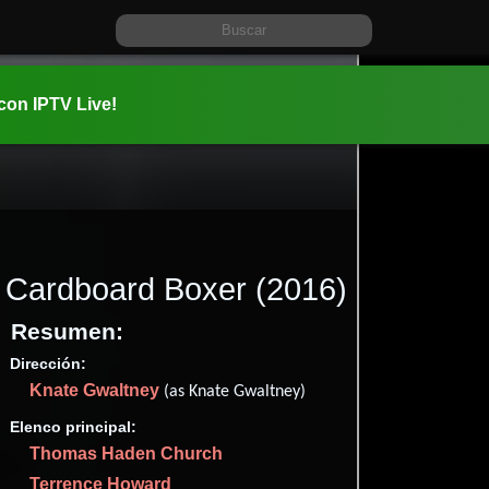
 con IPTV Live!
Cardboard Boxer
(2016)
Resumen:
Dirección:
Información:
Knate Gwaltney
2016-09-1
(as Knate Gwaltney)
01 hr 28 mi
Elenco principal:
Drama
.
Thomas Haden Church
✮48
Terrence Howard