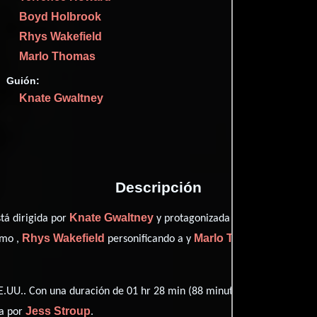
Imdb
64
Boyd Holbrook
Metac
41
Rhys Wakefield
Rott
64
Marlo Thomas
Guión:
Knate Gwaltney
Proveedores
Descripción
Knate Gwaltney
Thomas Ha
tá dirigida por
y protagonizada por
Rhys Wakefield
Marlo Thomas
mo ,
personificando a y
desempeña
.UU.. Con una duración de 01 hr 28 min (88 minutos), esta película t
Jess Stroup
ta por
.