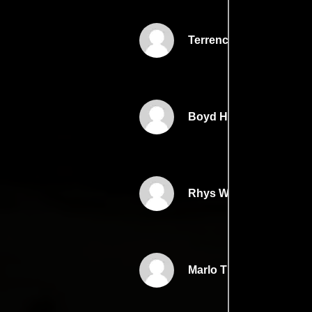
Terrence Howard
Boyd Holbrook
Rhys Wakefield
Marlo Thomas