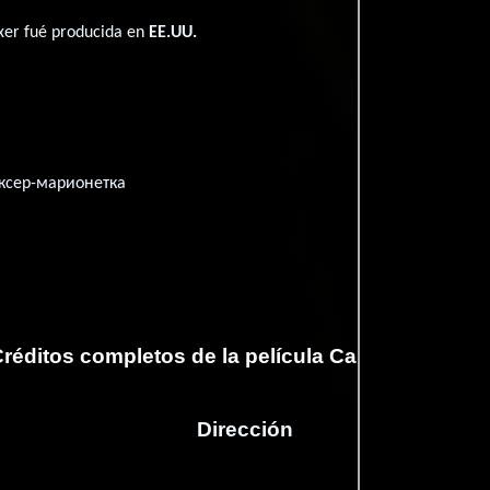
xer fué producida en
EE.UU.
ксер-марионетка
réditos completos de la película Cardboard Box
Dirección