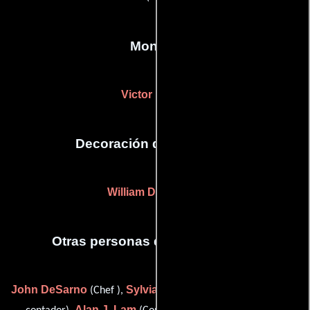
Montaje
Victor Nunez
Decoración de escenario
William D. McLane
Otras personas que participaron
John DeSarno
Sylvia Frantom
(Chef ),
(Primer asistente de
Alan J. Lam
Mary