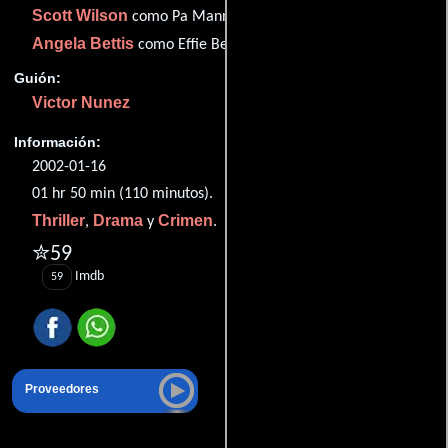
Scott Wilson
como Pa Mann
Angela Bettis
como Effie Bender
Guión:
Victor Nunez
Información:
2002-01-16
01 hr 50 min (110 minutos).
Thriller
Drama
Crimen
,
y
.
✮59
Imdb
59
Proveedores