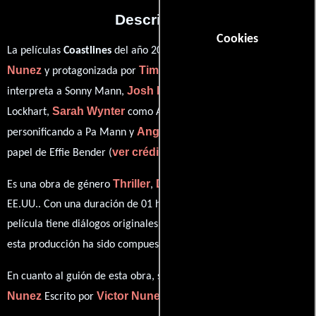
Descripción
Cookies
Victor
La películas
Coastlines
del año 2002, está dirigida por
Nunez
Timothy Olyphant
y protagonizada por
quien
Josh Brolin
interpreta a Sonny Mann,
en el papel de Dave
Sarah Wynter
Scott Wilson
Lockhart,
como Ann Lockhart,
Angela Bettis
personificando a Pa Mann y
desempeñando el
ver créditos completos
papel de Effie Bender (
).
Thriller
Drama
Crimen
Es una obra de género
,
y
producida en
EE.UU.. Con una duración de 01 hr 50 min (110 minutos), esta
película tiene diálogos originales en
Inglés
. La banda sonora para
Charles Engstrom
esta producción ha sido compuesta por
.
Victor
En cuanto al guión de esta obra, se encuentra a cargo de
Nunez
Victor Nunez
Escrito por
(Escrito por).