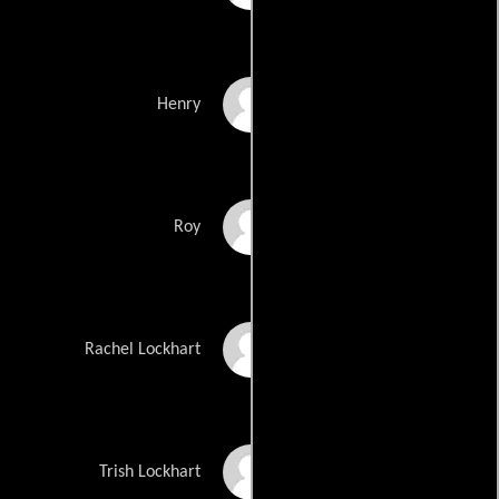
Robert Glaudini
Henry
Edwin Hodge
Roy
Abigail Mavity
Rachel Lockhart
Caity Elizabeth
Trish Lockhart