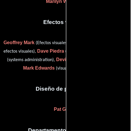
Marilyn Wall-Asse
Efectos visuales
Geoffrey Mark
Kevin O'Neill
(Efectos visuales),
(Supervisor de
Dave Piedra
Mike Tosti
efectos visuales),
(Compositor digital),
Devin Uzan
(systems administration),
(Compositor digital) y
Mark Edwards
(visual effects producer (u))
Diseño de producción
Pat Garner
Departamento de maquillaje