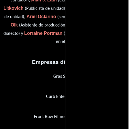
contador),
(Contador de producción),
Litkovich
Kathleen McInnis
(Publicista de unidad),
(Publicista
Ariel Oclarino
Amy
de unidad),
(senior system administrator),
Olk
Allyn Partin
(Asistente de producción),
(Profesor de
Lorraine Portman
dialecto) y
(Jefe de asistentes de producción
en el set)
Empresas distribuidoras
Gras Savoye
Curb Entertainment
Front Row Filmed Entertainment