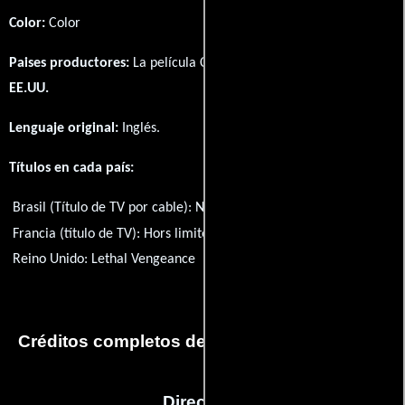
Color:
Color
Paises productores:
La película Coastlines fué producida en
EE.UU.
Lenguaje original:
Inglés
.
Títulos en cada país:
Brasil (Título de TV por cable):
No Limite da Razão
Francia (título de TV):
Hors limites
Reino Unido:
Lethal Vengeance
Título original:
Coastlines
Créditos completos de la película Coastlines
Dirección