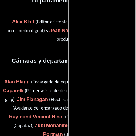
Departamento de editorial
Alex Blatt
Stephanie Ito
(Editor asistente),
(Productor
Jean Nakahara
intermedio digital) y
(Coordinador de post-
producción)
Cámaras y departamento de electricidad
Alan Blagg
Michael
(Encargado de equipamiento de cámara),
Caparelli
Sean Coyne
(Primer asistente de cámara),
(key dolly
Jim Flanagan
John-Anthony Gargiulo
grip),
(Electricista),
(Ayudante del encargado de equipamientos de cámara),
Raymond Vincent Hinst
Alan Jacobsen
(Electricista),
Zubi Mohammed
Lorraine
(Capataz),
(Iluminador) y
Portman
(third camera)