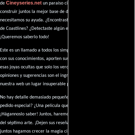
Cineyseries.net
de
un paraíso cinéfilo completo. Queremos
construir juntos la mejor base de datos cinematográfica, pero
necesitamos su ayuda. ¿Encontraste algún dato faltante en la ficha
de Coastlines? ¿Detectaste algún error en la sinopsis o el elenco?
¡Queremos saberlo todo!
Este es un llamado a todos los simpatizantes del cine: contribuyan
con sus conocimientos, aporten sus descubrimientos y compartan
esas joyas ocultas que solo los verdaderos fanáticos conocen. Sus
opiniones y sugerencias son el ingrediente secreto que hará de
nuestra web un lugar insuperable para los amantes del celuloide.
No hay detalle demasiado pequeño ni opinión insignificante. ¿Algún
pedido especial? ¿Una película que sueñas con ver reseñada?
¡Hágannoslo saber! Juntos, haremos de esta comunidad el epicentro
caja de comentarios
del séptimo arte. ¡Dejen sus reseña en la
y
juntos hagamos crecer la magia cinematográfica!