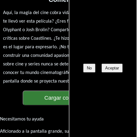
Aquí, la magia del cine cobra vida a través de tus opiniones. ¿Qué
te llevó ver esta película? ¿Eres fan de Victor Nunez, Timothy
Olyphant o Josh Brolin? Comparte tus pensamientos, emociones y
críticas sobre Coastlines. ¿Te hizo reír, llorar o reflexionar? Este
es el lugar para expresarlo. ¡No te guardes nada! Queremos
construir una comunidad apasionada donde la conversación
sobre cine y series nunca se detenga. Únete a la charla y déjanos
No
Aceptar
conocer tu mundo cinematográfico. ¡Los comentarios son la
pantalla donde se proyecta nuestra diversidad de opiniones!
Cargar comentarios
Necesitamos tu ayuda
Aficionado a la pantalla grande, su participación es clave para hacer