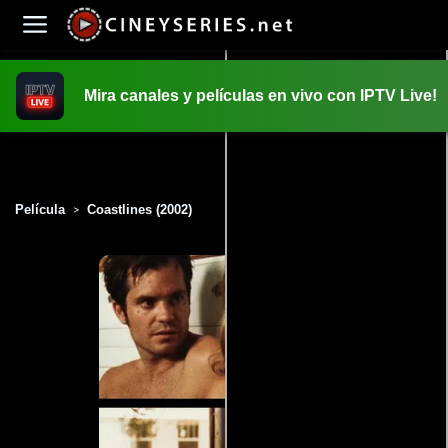
Mira canales y películas en vivo con IPTV Live!
INICIO
PELICULAS
Película
Coastlines (2002)
>