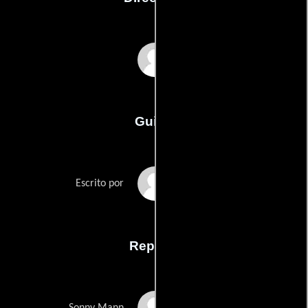
Victor Nunez
Guión
Victor Nunezs
Escrito por
Reparto
Timothy Olyphant
Sonny Mann