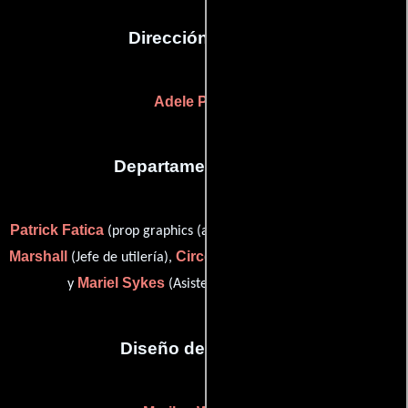
Dirección artística
Adele Plauche
Departamento de arte
Patrick Fatica
Ryan
(prop graphics (as Patrick Edward Fatica)),
Marshall
Circe Mirano
(Jefe de utilería),
(Diseñador de escena)
Mariel Sykes
y
(Asistente de jefe de utilería)
Diseño de vestuario