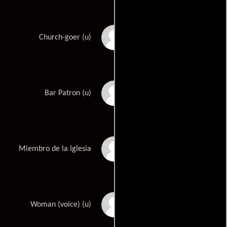
Josue Lopez
Church-goer (u)
Jennifer Pierce
Bar Patron (u)
Mathus
Stacy Odom
Miembro de la Iglesia
Amanda Sickler
Woman (voice) (u)