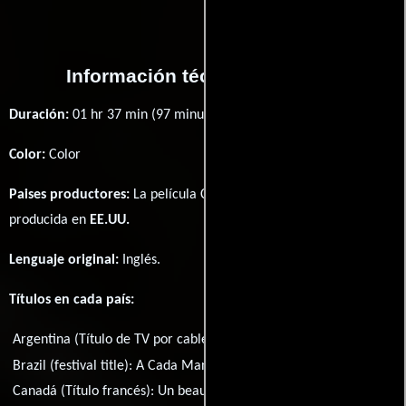
Información técnica y general
Duración:
01 hr 37 min (97 minutos) .
Color:
Color
Paises productores:
La película Come Early Morning fué
producida en
EE.UU.
Lenguaje original:
Inglés
.
Títulos en cada país:
Argentina (Título de TV por cable):
Llega temprano
Brazil (festival title):
A Cada Manhã
Brasil:
Encontros ao Acaso
Canadá (Título francés):
Un beau matin