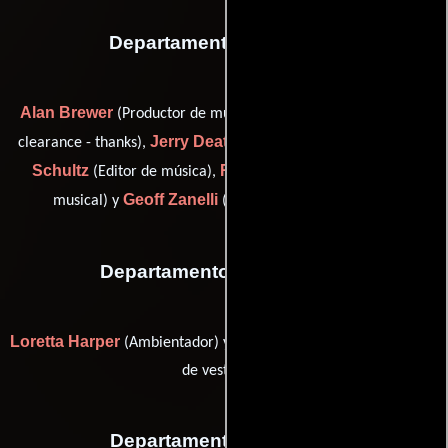
Departamento de musica
Alan Brewer
Mason Cooper
(Productor de música),
(music
Jerry Deaton
Jim
clearance - thanks),
(Productor de música),
Schultz
Richard Walters
(Editor de música),
(Supervisor
Geoff Zanelli
musical) y
(Compositor de canciones)
Departamento de vestuario
Loretta Harper
Erin Aldridge Orr
(Ambientador) y
(Supervisor
de vestuario)
Departamento de reparto