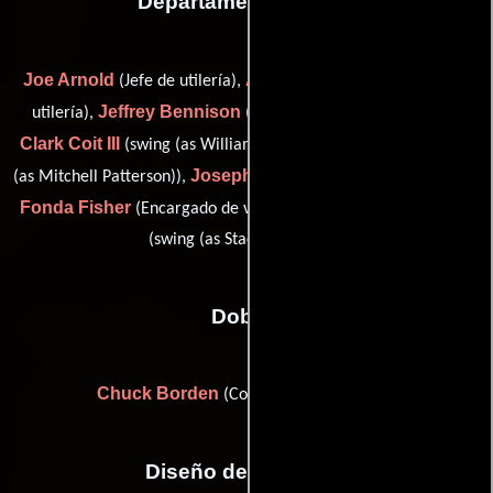
Departamento de arte
Joe Arnold
Amy Bell
(Jefe de utilería),
(Asistente de jefe de
Jeffrey Bennison
William
utilería),
(carpenter / painter),
Clark Coit III
Mitchell Crisp
(swing (as William Coit)),
(buyer
Joseph Fedo
(as Mitchell Patterson)),
(leadman (as Joe Fedo)),
Fonda Fisher
Stacy L. Henning
(Encargado de vestuario) y
(swing (as Stacey Henning))
Dobles
Chuck Borden
(Coordinador de dobles)
Diseño de vestuario