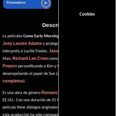
Proveedores
Cookies
Descripción
La películas
Come Early Morning
del año 2006, está dirigida por
Joey Lauren Adams
Ashley Judd
y protagonizada por
quien
Jason T. Davis
interpreta a Lucille Fowler,
en el papel de Motel
Richard Lee Crow
Laura
Man,
como Empleado de motel,
Prepon
Christine Renee Ward
personificando a Kim y
ver créditos
desempeñando el papel de Sue (as Christy Ward) (
completos
).
Romance
Drama
Es una obra de género
y
producida en
EE.UU.. Con una duración de 01 hr 37 min (97 minutos), esta
película tiene diálogos originales en
Inglés
. La banda sonora para
Alan Brewer
esta producción ha sido compuesta por
.