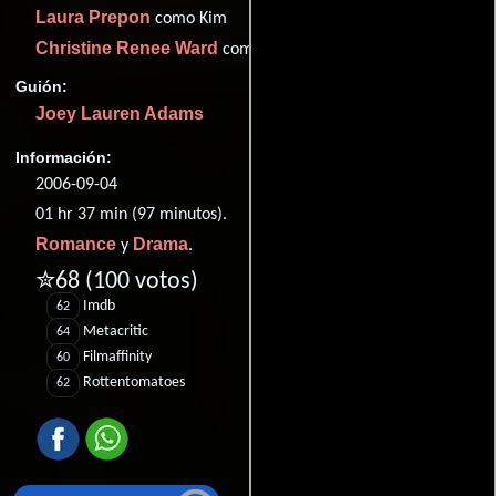
Laura Prepon
como Kim
Christine Renee Ward
como Sue (as Christy Ward)
Guión:
Joey Lauren Adams
Información:
2006-09-04
01 hr 37 min (97 minutos).
Romance
Drama
y
.
✮68
(100 votos)
Imdb
62
Metacritic
64
Filmaffinity
60
Rottentomatoes
62