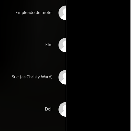
Richard Lee Crow
Empleado de motel
Laura Prepon
Kim
Christine Renee Ward
Sue (as Christy Ward)
Candyce Hinkle
Doll