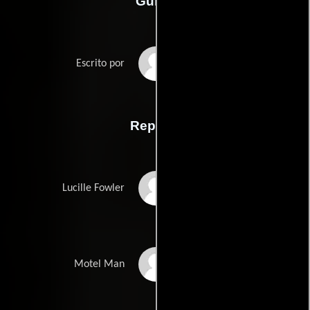
Guión
Joey Lauren Adamss
Escrito por
Reparto
Ashley Judd
Lucille Fowler
Jason T. Davis
Motel Man