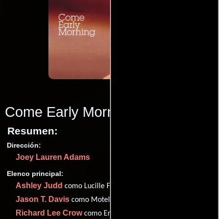
Come Early Morning
(2006)
Resumen:
Dirección:
Joey Lauren Adams
Elenco principal:
Ashley Judd
como Lucille Fowler
Jason T. Davis
como Motel Man
Richard Lee Crow
como Empleado de motel