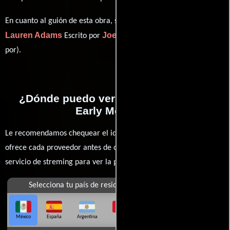
Joey
En cuanto al guión de esta obra, se encuentra a cargo de
Lauren Adams
Joey Lauren Adams
Escrito por
(Escrito
por).
¿Dónde puedo ver la películas Come
Early Morning?
Le recomendamos chequear el idioma, doblaje o subtítulos que
ofrece cada proveedor antes de comprar, alquilar o contratar un
servicio de streming para ver la películas.
Selecciona tu país de residencia
México
España
Argentina
Perú
Colombia
Chile
Ecuador