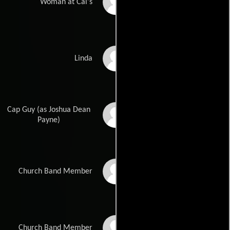
Kelly Adams
Woman at Cal's
Darlene Baker
Linda
Cap Guy (as Joshua Dean
Joshua Payne
Payne)
Bryan Ledford
Church Band Member
Justin Showah
Church Band Member