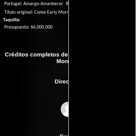
Portugal:
Amargo Amanhecer
Rusia:
Приходи пораньше
Título original:
Come Early Morning
Taquilla:
Presupuesto: $6,000,000
Créditos completos de la película Come Early
Morning
Dirección
Joey Lauren Adams