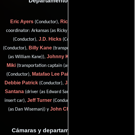
Departamento de transporte
Eric Ayers
Ricky Damazio
(Conductor),
(transportation
Anthony Detiege
coordinator: Arkansas (as Ricky damazio)),
J.D. Hicks
Randy Holland
(Conductor),
(Conductor),
Billy Kane
(Conductor),
(transportation coordinator: Los Angeles
Johnny Knox
George A.
(as William Kane)),
(Conductor),
Miki
George Mills
(transportation captain (as George Miki)),
Matafao Lee Paisa
(Conductor),
(driver (as Matafao Paisa)),
Debbie Patrick
Jack Prince
Eddie
(Conductor),
(Mecánico),
Santana
Doug Stewart
(driver (as Edward Santana)),
(driver:
Jeff Turner
Dan O. Wiseman
insert car),
(Conductor),
(driver
John Christopher Hicks
(as Dan Wiseman)) y
(driver (u))
Cámaras y departamento de electricidad