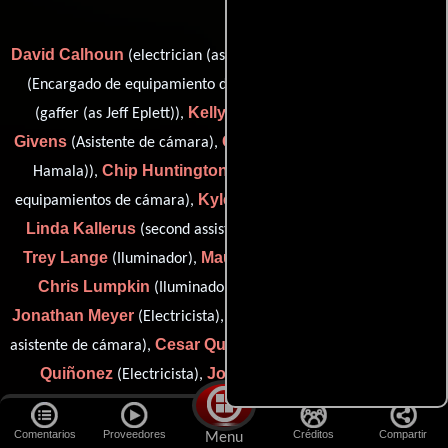
David Calhoun
Eric Damazio
(electrician (as Dave Calhoun)),
Jeffrey A. Eplett
(Encargado de equipamiento de cámara),
Kelly Freddie
Rob
(gaffer (as Jeff Eplett)),
(Electricista),
Givens
Chris Hamala
(Asistente de cámara),
(grip (as Chris E.
Chip Huntington
Hamala)),
(Ayudante del encargado de
Kyle Jewell
equipamientos de cámara),
(Asistente de cámara),
Linda Kallerus
(second assistant camera (as Linda Slater)),
Trey Lange
Maurice Langford
(Iluminador),
(Electricista),
Chris Lumpkin
Bill Matlock
(Iluminador),
(Fotógrafo),
Jonathan Meyer
Matthew A. Petrosky
(Electricista),
(Primer
Cesar Quintilla
Jorge A.
asistente de cámara),
(Camarógrafo),
Quiñonez
John Schwartz
(Electricista),
(Asistente de
Steve Sudge
electricidad) y
(Electricista)
Comentarios
Proveedores
Créditos
Compartir
Menu