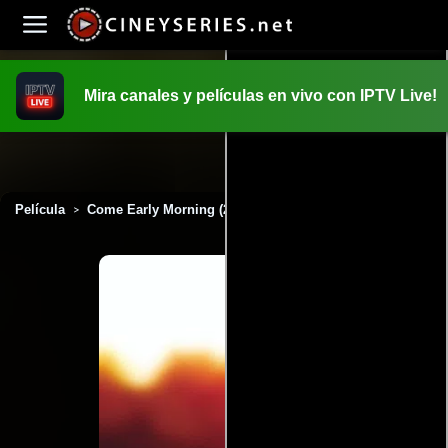
Mira canales y películas en vivo con IPTV Live!
INICIO
PELICULAS
Película
Come Early Morning (2006)
>