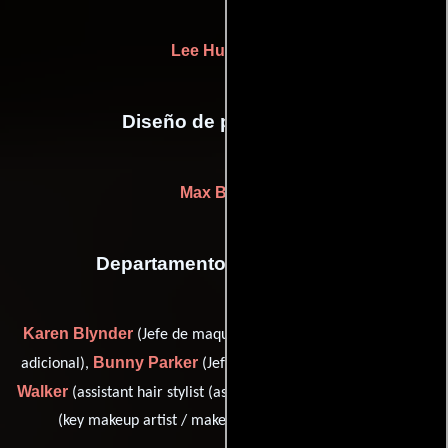
Lee Hunsaker
Diseño de producción
Max Biscoe
Departamento de maquillaje
Karen Blynder
E.C. Haynes
(Jefe de maquillaje),
(Estilista
Bunny Parker
Lynda Kyle
adicional),
(Jefe de peluqueros),
Walker
Brad Wilder
(assistant hair stylist (as Lynda Walker)) y
(key makeup artist / makeup artist: Ashley Judd (u))