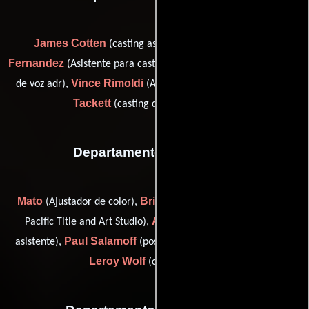
James Cotten
Manny
(casting assistant: Arkansas),
Fernandez
Kathleen LaGue
(Asistente para casting),
(Casting
Vince Rimoldi
Sarah
de voz adr),
(Asistente para casting) y
Tackett
(casting director: Arkansas)
Departamento de editorial
Mato
Brian Nogle
(Ajustador de color),
(digital color timer:
Aaron Rottinghaus
Pacific Title and Art Studio),
(Editor
Paul Salamoff
asistente),
(post-production coordinator (u)) y
Leroy Wolf
(color timer (u))