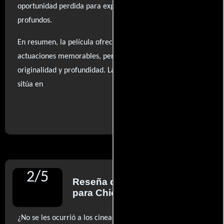
oportunidad perdida para explorar conceptos más
profundos.
En resumen, la película ofrece un espectáculo visual y
actuaciones memorables, pero decepciona en su falta de
originalidad y profundidad. La valoración promedio se
sitúa en
..ver fuentes
2
/
5
Reseña de
Roger Ebert
para Chicago Sun-Times
¿No se les ocurrió a los cineastas introducir una o incluso