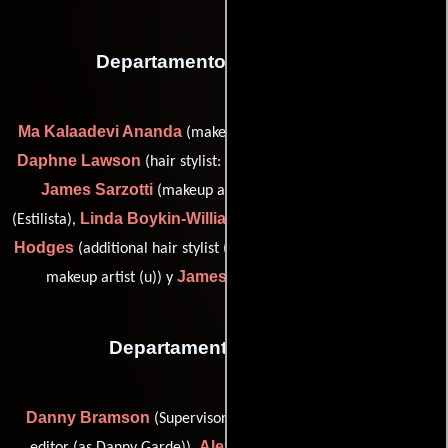
Departamento de maquillaje
Ma Kalaadevi Ananda
(makeup artist (as Marilyn Carbone)),
Daphne Lawson
(hair stylist: Mr. Pesci (as Daphne Stephon)),
James Sarzotti
Ron Scott
(makeup artist: Mr. Pesci),
Linda Boykin-Williams
Lun Yé
(Estilista),
(makeup artist (u)),
Hodges
Connie Kallos
(additional hair stylist (u)),
(additional
James Lacey
makeup artist (u)) y
(makeup artist (u))
Departamento de musica
Danny Bramson
Dan Garde
(Supervisor musical),
(music
Alex Gibson