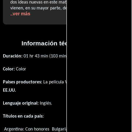
dos ideas nuevas en este material?. (...) Sus cualidades
vienen, en su mayor parte, de sus interpretaciones (...)
..ver más
Información técnica y general
Duración:
01 hr 43 min (103 minutos) .
Color:
Color
Paises productores:
La película With Honors fué producida en
EE.UU.
Lenguaje original:
Inglés
.
Títulos en cada país:
Argentina:
Con honores
Bulgaria (título búlgaro):
С отличие