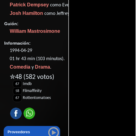
Patrick Dempsey
como Everett Calloway
Josh Hamilton
como Jeffrey Hawks
Guión:
William Mastrosimone
Información:
1994-04-29
01 hr 43 min (103 minutos).
Comedia
Drama
y
.
✮48
(582 votos)
Imdb
67
Filmaffinity
58
Rottentomatoes
67
Proveedores