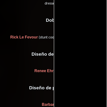
dresser (u))
Dobles
Rick Le Fevour
(stunt coordinator (as Rick LeFevour))
Diseño de vestuario
Renee Ehrlich Kalfus
Diseño de producción
Barbara Ling