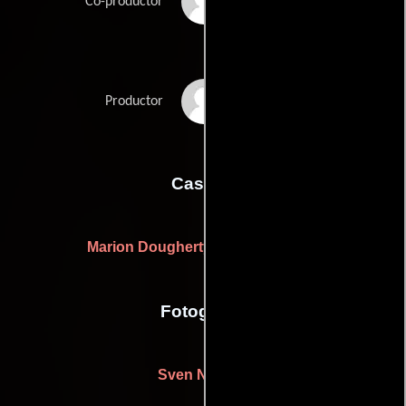
Alan Rothenberg
Co-productor
Paula Weinstein
Productor
Casting
Marion Dougherty
Nessa Hyams
y
Fotografia
Sven Nykvist