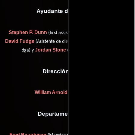
Ayudante de dirección
Stephen P. Dunn
(first assistant director (as Steve Dunn)),
David Fudge
Jono Oliver
(Asistente de dirección),
(Aprendiz
Jordan Stone
dga) y
(Asistente de dirección)
Dirección artística
William Arnold
((as Bill Arnold))
Departamento de arte
Fred Baughman
Terry Baughman