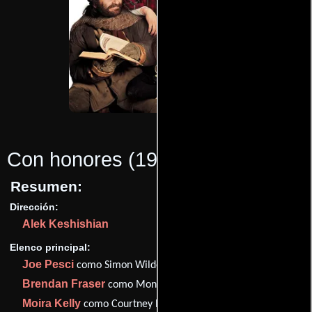
Con honores
(1994)
Resumen:
Dirección:
Alek Keshishian
Elenco principal:
Joe Pesci
como Simon Wilder
Brendan Fraser
como Montgomery 'Monty' Kessler
Moira Kelly
como Courtney Blumenthal