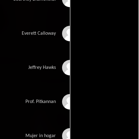
Patrick Dempsey
Everett Calloway
Josh Hamilton
Jeffrey Hawks
Gore Vidal
Prof. Pitkannan
Deborah Lake
Mujer in hogar
Fortson