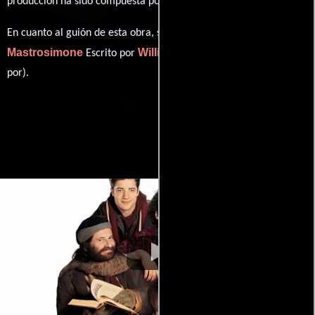
Patrick Leonard
producción ha sido compuesta por
.
William
En cuanto al guión de esta obra, se encuentra a cargo de
Mastrosimone
William Mastrosimone
Escrito por
(Escrito
por).