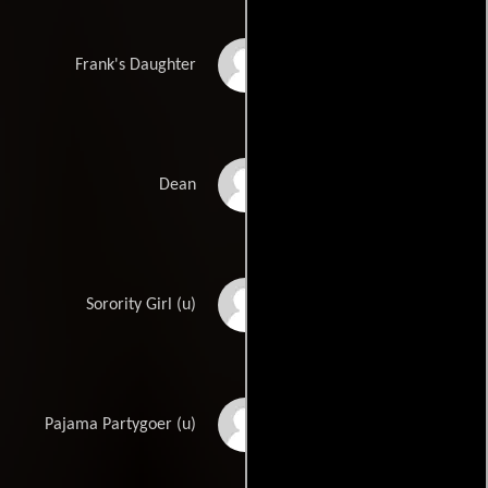
Holly Wenz-Nolan
Frank's Daughter
Richard Bednar
Dean
Heidi Bower
Sorority Girl (u)
Curt Clendenin
Pajama Partygoer (u)