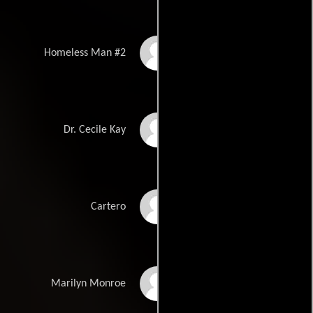
Frank J. Tieri
Homeless Man #2
Shanesia Davis
Dr. Cecile Kay
Rick Le Fevour
Cartero
Sunshine H.
Marilyn Monroe
Hernandez