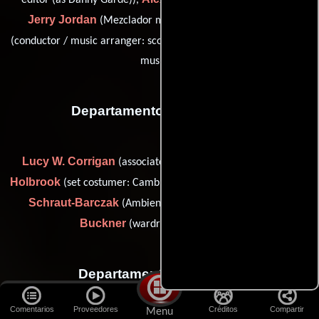
editor (as Danny Garde)),
(Editor de música),
Jerry Jordan
Jeremy Lubbock
(Mezclador musical),
John Vigran
(conductor / music arranger: score) y
(Mezclador
musical)
Departamento de vestuario
Lucy W. Corrigan
Debbie
(associate costume designer),
Holbrook
Carolyn
(set costumer: Cambridge, Massachusetts),
Schraut-Barczak
Susan J. Bonno-
(Ambientador) y
Buckner
(wardrobe assistant (u))
Departamento de reparto
Comentarios
Proveedores
Créditos
Compartir
Menu