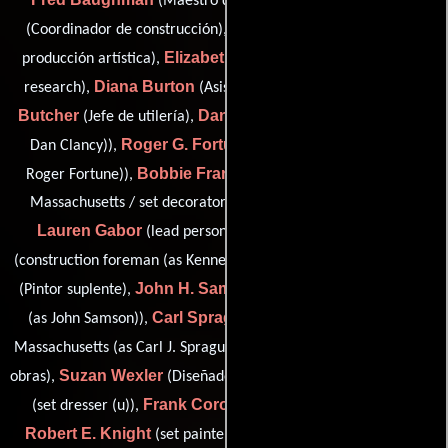
(Maestro de obras),
John Biesack
(Coordinador de construcción),
(Asistente de
Elizabeth M. Burhop
producción artística),
(art department
Diana Burton
Jeff
research),
(Asistente de jefe de utilería),
Butcher
Daniel B. Clancy
(Jefe de utilería),
(lead person (as
Roger G. Fortune
Dan Clancy)),
(assistant art director (as
Bobbie Frankel
Roger Fortune)),
(lead person: Cambridge,
Massachusetts / set decorator: Cambridge, Massachusetts),
Lauren Gabor
Kenneth J. Gagnon Sr.
(lead person),
Andy Mentzer
(construction foreman (as Kenneth Gagnon Sr.)),
John H. Samson
(Pintor suplente),
(construction coordinator
Carl Sprague
(as John Samson)),
(art director: Cambridge,
Warren Stern
Massachusetts (as Carl J. Sprague)),
(Maestro de
Suzan Wexler
Paul V. Allen Sr.
obras),
(Diseñador de escena),
Frank Coronado
(set dresser (u)),
(storyboard artist (u)),
Robert E. Knight
Quentin Matthys
(set painter (u)) y
(set