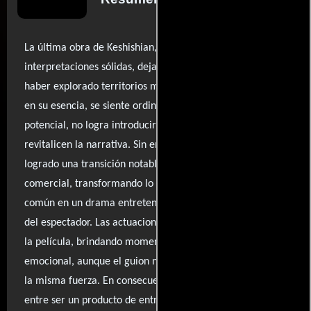
La última obra de Keshishian, aunque se sostiene en
interpretaciones sólidas, deja la sensación de que podría
haber explorado territorios más innovadores. La trama,
en su esencia, se siente ordinaria y, a pesar de su
potencial, no logra introducir ideas frescas que
revitalicen la narrativa. Sin embargo, el director ha
logrado una transición notable del cine alternativo al
comercial, transformando lo que podría ser un relato
común en un drama entretenido que capta la atención
del espectador. Las actuaciones son, sin duda, el alma de
la película, brindando momentos de gran intensidad
emocional, aunque el guion no siempre las acompaña con
la misma fuerza. En consecuencia, la película se debate
entre ser un producto de entretenimiento y una