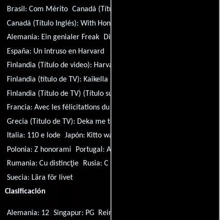
Brasil:
Com Mérito
Canadá (Título francés):
Avec distinction
Canadá (Título Inglés):
With Honors
Alemania:
Ein genialer Freak
Dinamarca:
Noget for noget
España:
Un intruso en Harvard
Finlandia (Título de video):
Harvardin pummi
Finlandia (título de TV):
Kaikella kunnialla
Finlandia (Título de TV) (Título sueco):
Lära för livet
Francia:
Avec les félicitations du jury
Grecia (Título de TV):
Deka me tono
Hungría:
Tanulj tinó!
Italia:
110 e lode
Japón:
Kitto wasurenai
Perú:
Con honores
Polonia:
Z honorami
Portugal:
A Escola da Vida
Rumania:
Cu distincţie
Rusia:
С почестями
Suecia:
Lära för livet
Clasificación
Alemania: 12
Singapur: PG
Reino Unido: PG
Argentina: 13