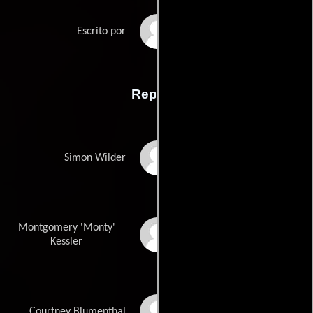
William
Escrito por
Mastrosimones
Reparto
Joe Pesci
Simon Wilder
Montgomery 'Monty'
Brendan Fraser
Kessler
Moira Kelly
Courtney Blumenthal