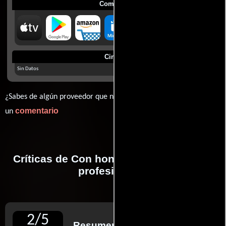
Comprar
Cines
Sin Datos
¿Sabes de algún proveedor que no estamos mostrando? déjanos
comentario
un
Críticas de Con honores realizadas por
profesionales
2
/
5
Resumen de reseñas