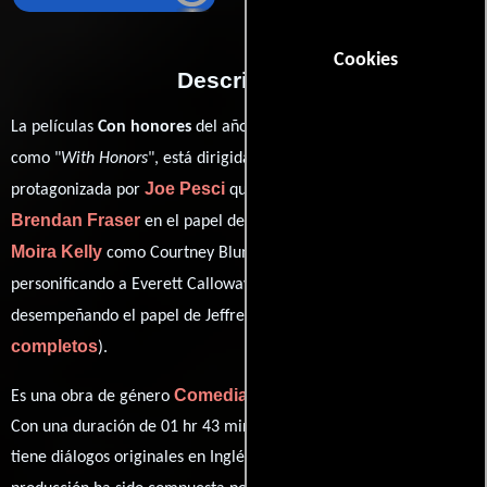
Cookies
Descripción
La películas
Con honores
del año 1994, conocida originalmente
Alek Keshishian
como "
With Honors
", está dirigida por
y
Joe Pesci
protagonizada por
quien interpreta a Simon Wilder,
Brendan Fraser
en el papel de Montgomery 'Monty' Kessler,
Moira Kelly
Patrick Dempsey
como Courtney Blumenthal,
Josh Hamilton
personificando a Everett Calloway y
ver créditos
desempeñando el papel de Jeffrey Hawks (
completos
).
Comedia
Drama
Es una obra de género
y
producida en EE.UU..
Con una duración de 01 hr 43 min (103 minutos), esta película
tiene diálogos originales en
Inglés
. La banda sonora para esta