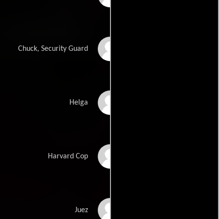
Marshall Hambro
Chuck, Security Guard
Melinda Chilton
Helga
Harve Kolzow
Harvard Cop
James Deuter
Juez