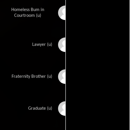
Homeless Bum in
Regina Prokop
Courtroom (u)
Keith Schrader
Lawyer (u)
Mike Sode
Fraternity Brother (u)
Michael Summers
Graduate (u)