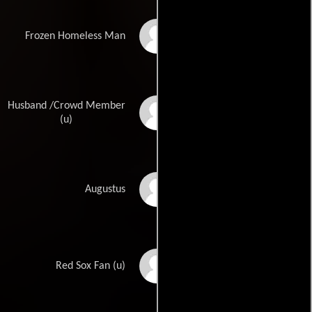
Ed Cray
Frozen Homeless Man
Husband /Crowd Member
Michael I. Goode
(u)
Greg Kohout
Augustus
Lance Norris
Red Sox Fan (u)