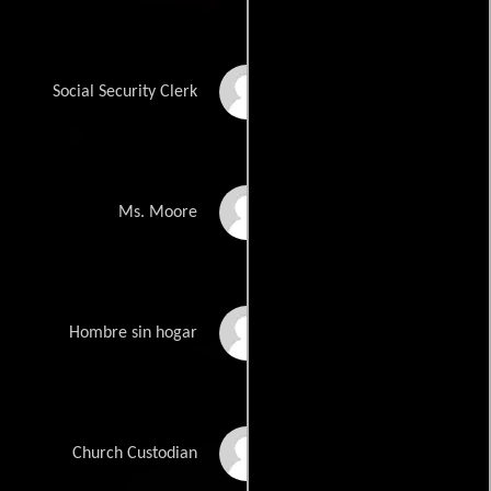
Mary Seibel
Social Security Clerk
Mara Brock Akil
Ms. Moore
Clebert Ford
Hombre sin hogar
William Ashby King
Church Custodian