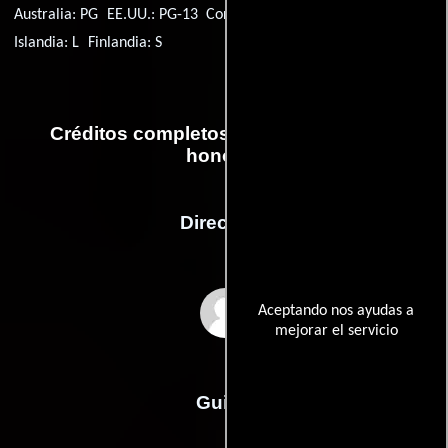
Australia: PG
EE.UU.: PG-13
Corea del Sur: 15
Suecia: 7
Islandia: L
Finlandia: S
Créditos completos de la película Con
honores
Dirección
Aceptando nos ayudas a
Alek Keshishian
mejorar el servicio
Guión