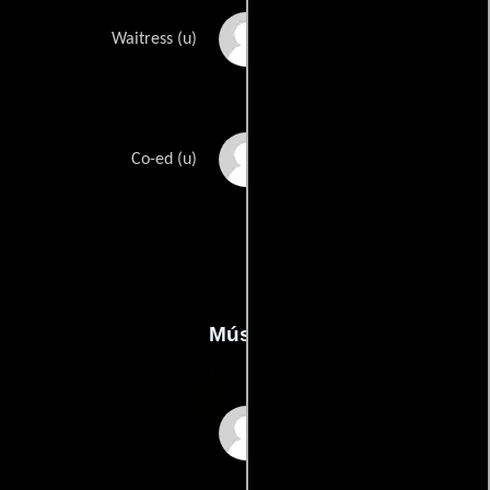
Elaine Thomas
Waitress (u)
Katie Wahlquist
Co-ed (u)
Música
Patrick Leonard