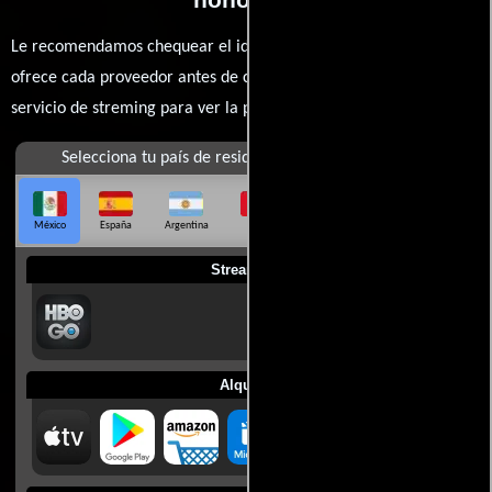
Le recomendamos chequear el idioma, doblaje o subtítulos que
ofrece cada proveedor antes de comprar, alquilar o contratar un
servicio de streming para ver la películas.
Selecciona tu país de residencia
México
España
Argentina
Perú
Colombia
Chile
Ecuador
Streaming
Alquilar