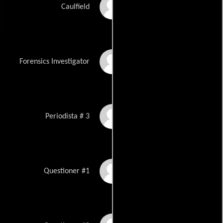
Rick Warner
Caulfield
Laurens Moore
Forensics Investigator
Laurie Quinlivan
Periodista # 3
Tom McGovern
Questioner #1