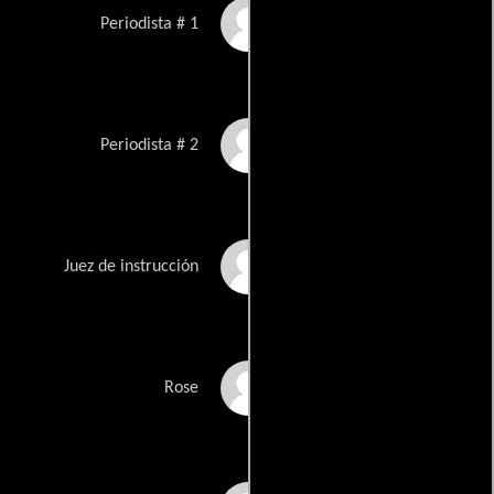
Elizabeth Hayes
Periodista # 1
Bill Brown
Periodista # 2
George Stover
Juez de instrucción
Patricia Guinan
Rose