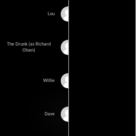
G.F. Rowe
Lou
The Drunk (as Richard
Richard K. Olsen
Olsen)
Lucius Houghton
Willie
J. Michael Hunter
Dave