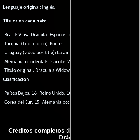
Lenguaje original:
Inglés
.
Títulos en cada país:
Brasil:
Viúva Drácula
España:
Condesa Drácula
Turquía (Título turco):
Kontes
Uruguay (video box title):
La amante de Drácula
Alemania occidental:
Draculas Witwe
Título original:
Dracula's Widow
Clasificación
Países Bajos: 16
Reino Unido: 18
EE.UU.: R
Australia: M
Corea del Sur: 15
Alemania occidental: 18
Créditos completos de la película Condesa
Drácula