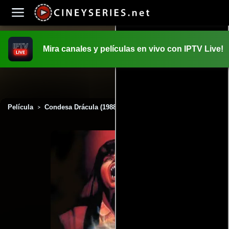
Mira canales y películas en vivo con IPTV Live!
INICIO
PELICULAS
Película
Condesa Drácula (1988)
>