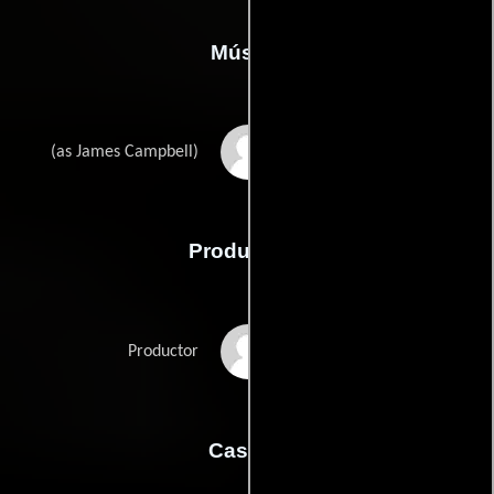
Música
James B. Campbell
(as James Campbell)
Producción
Stephen Traxler
Productor
Casting