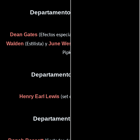
Departamento de maquillaje
Dean Gates
Melissa
(Efectos especiales con maquillaje),
Walden
June Westmore
(Estilista) y
(makeup artist (as June
Pipkin))
Departamento de vestuario
Henry Earl Lewis
(set costumer (as Earl Lewis))
Departamento de editorial