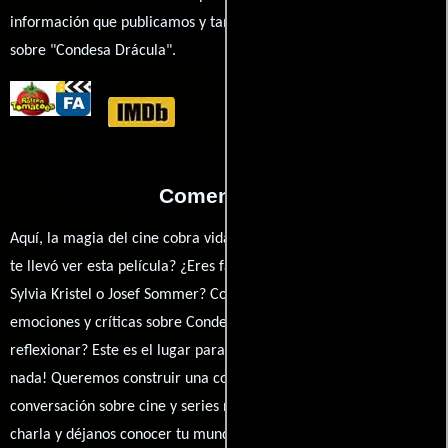
información que publicamos y también ampliar tu conocimiento
sobre "Condesa Drácula".
Comentarios
Aquí, la magia del cine cobra vida a través de tus opiniones. ¿Qué
te llevó ver esta película? ¿Eres fan de Christopher Coppola,
Sylvia Kristel o Josef Sommer? Comparte tus pensamientos,
emociones y críticas sobre Condesa Drácula. ¿Te hizo reír, llorar o
reflexionar? Este es el lugar para expresarlo. ¡No te guardes
nada! Queremos construir una comunidad apasionada donde la
conversación sobre cine y series nunca se detenga. Únete a la
charla y déjanos conocer tu mundo cinematográfico. ¡Los