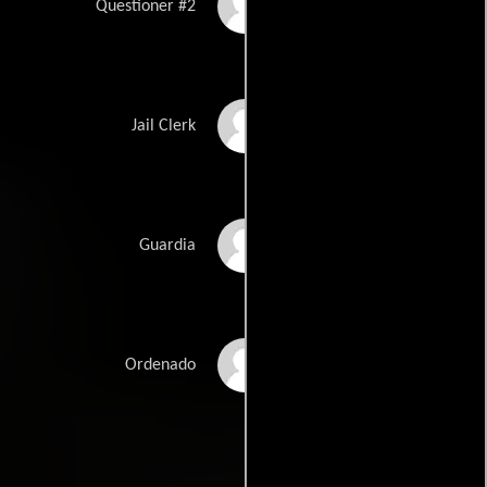
Elliot Moffit
Questioner #2
James Oseland
Jail Clerk
Bev Appleton
Guardia
Jack Cannon
Ordenado