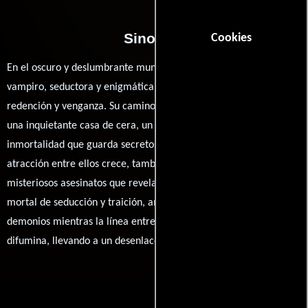
Sinopsis
Cookies
En el oscuro y deslumbrante mundo de Hollywood, la viuda de un
vampiro, seductora y enigmática, llega a la ciudad buscando
redención y venganza. Su camino se cruza con el propietario de
una inquietante casa de cera, un hombre obsesionado con la
inmortalidad que guarda secretos aterradores. A medida que la
atracción entre ellos crece, también lo hace una serie de
misteriosos asesinatos que revelan un oscuro pasado. En un juego
mortal de seducción y traición, ambos deben enfrentarse a sus
demonios mientras la línea entre el amor y la oscuridad se
difumina, llevando a un desenlace inesperado.