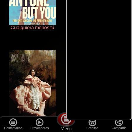
Cualquiera menos tú
La zona de interés
Pobres criaturas
De pura raza
Comentarios
Proveedores
Créditos
Compartir
Menu