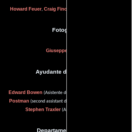
Howard Feuer
Craig Fincannon
Mark Fincannon
,
y
Fotografia
Giuseppe Maccari
Ayudante de dirección
Edward Bowen
Anne McIntyre
(Asistente de dirección),
Postman
(second assistant director (as Annie McIntyre)) y
Stephen Traxler
(Asistente de dirección)
Departamento de arte