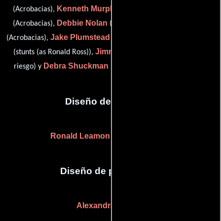
Kenneth Murphy
Art Newkirk
(Acrobacias),
(Acrobacias),
Debbie Nolan
Tony Peterson
(Acrobacias),
(Acrobacias),
Jake Plumstead
Ronald C. Ross
(Acrobacias),
(Acrobacias),
Jimmie Lee Sessoms
(stunts (as Ronald Ross)),
(Doble de
Debra Shuckman
riesgo) y
(stunts (as Debra Schuckman))
Diseño de vestuario
Ronald Leamon
((as Ron Leamon))
Diseño de producción
Alexandra Kicenik