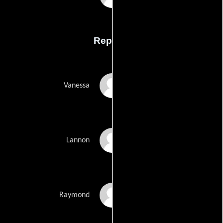
Reparto
Sylvia Kristel
Vanessa
Josef Sommer
Lannon
Lenny von Dohlen
Raymond