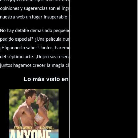
esas joyas ocultas que solo los verdaderos fanáticos conocen. Sus
opiniones y sugerencias son el ingrediente secreto que hará de
nuestra web un lugar insuperable para los amantes del celuloide.
No hay detalle demasiado pequeño ni opinión insignificante. ¿Algún
pedido especial? ¿Una película que sueñas con ver reseñada?
¡Hágannoslo saber! Juntos, haremos de esta comunidad el epicentro
caja de comentarios
del séptimo arte. ¡Dejen sus reseña en la
y
juntos hagamos crecer la magia cinematográfica!
Lo más visto en Cineyseries.net