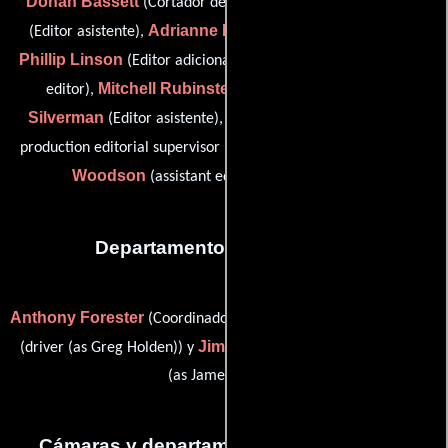
Donah Bassett
Peter Friedberg
(Cortador de negativos),
Adrianne Herman
(Editor asistente),
(Aprendiz de editor),
Phillip Linson
Paul Murphy
(Editor adicional),
(Aprendiz de
Mitchell Rubinstein
Cara
editor),
(Editor asistente),
Silverman
William M. Steinberg
(Editor asistente),
(post-
James B.
production editorial supervisor (as Bill Steinberg)) y
Woodson
(assistant editor (as Jim Woodson))
Departamento de transporte
Anthony Forester
Beau Holden
(Coordinador de transporte),
Jim Speth
(driver (as Greg Holden)) y
(transportation captain
(as James Speth))
Cámaras y departamento de electricidad