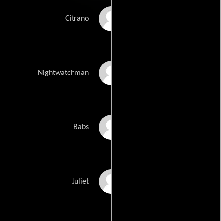
Traber Burns
Citrano
Dick Langdon
Nightwatchman
Adrienne Stout
Babs
Tracy Tanen
Juliet