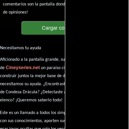
comentarios son la pantalla donde se proyecta nuestra diversidad
de opiniones!
Cargar comentarios
Necesitamos tu ayuda
Aficionado a la pantalla grande, su participación es clave para hacer
Cineyseries.net
de
un paraíso cinéfilo completo. Queremos
construir juntos la mejor base de datos cinematográfica, pero
necesitamos su ayuda. ¿Encontraste algún dato faltante en la ficha
de Condesa Drácula? ¿Detectaste algún error en la sinopsis o el
elenco? ¡Queremos saberlo todo!
Este es un llamado a todos los simpatizantes del cine: contribuyan
con sus conocimientos, aporten sus descubrimientos y compartan