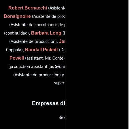
Robert Bernacchi
Antoinette
(Asistente de producción),
Bonsignoire
Eleanor Hemingway
(Asistente de producción),
Jayne Kostick
(Asistente de coordinador de producción),
Barbara Long
Marc Matney
(continuidad),
(location auditor),
James Oseland
(Asistente de producción),
(assistant: Mr.
Randall Pickett
Judy K.
Coppola),
(Departamento técnico),
Powell
Sydney Conrad Shapiro
(assistant: Mr. Conte),
Chris Svoboda
(production assistant (as Sydney Conrad)),
Arizona Webb
(Asistente de producción) y
(Guionista
supervisor)
Empresas distribuidoras
BeBee