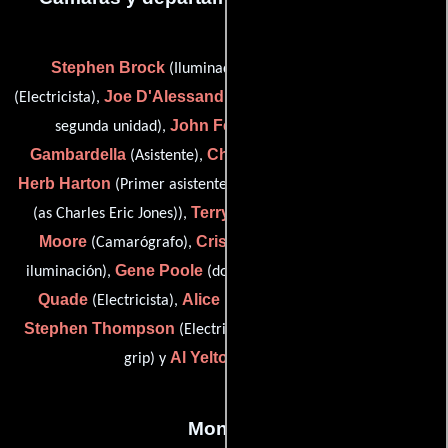
Stephen Brock
Marg Chiaventone
(Iluminador),
Joe D'Alessandro
(Electricista),
(Primer asistente de cámara:
John Ferguson
Bob
segunda unidad),
(Capataz),
Gambardella
Chip Hackler
(Asistente),
(clapper loader),
Herb Harton
Eric Jones
(Primer asistente de cámara),
(grip
Terry D. Long
Jeff
(as Charles Eric Jones)),
(Electricista),
Moore
Cristiano Palermi
(Camarógrafo),
(Técnicos de
Gene Poole
Jonathan
iluminación),
(dolly grip / key grip),
Quade
Alice Pender Taylor
(Electricista),
(Fotógrafo),
Stephen Thompson
Durk Tyndall
(Electricista),
(camera
Al Yelton
grip) y
(Electricista)
Montaje