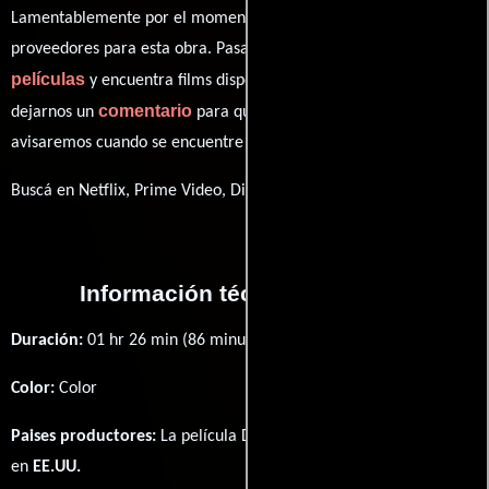
Lamentablemente por el momento no contamos con enlaces a
proveedores para esta obra. Pasa por nuestro catálogo de
películas
y encuentra films disponibles. También puedes
comentario
dejarnos un
para que le demos prioridad y te
avisaremos cuando se encuentre disponible
Buscá en Netflix, Prime Video, Disney+
Información técnica y general
Duración:
01 hr 26 min (86 minutos) .
Color:
Color
Paises productores:
La película Dracula's Widow fué producida
en
EE.UU.