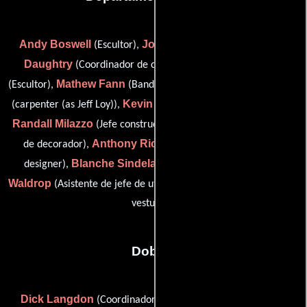
Andy Boswell
John Coors
Rob
(Escultor),
(Carpintero),
Daughtry
Tony Elwood
(Coordinador de construcción),
Mathew Fann
Jeffrey L. Loy
(Escultor),
(Banda de oscilación),
Kevin Scott Mack
(carpenter (as Jeff Loy)),
(Artista escénico),
Randall Milazzo
Caralea Page
(Jefe constructor),
(Asistente
Anthony Ricardi
de decorador),
(assistant to production
Blanche Sindelar
Richard
designer),
(Jefe de utilería),
Waldrop
Brendan Watson
(Asistente de jefe de utilería) y
(De
vestuario)
Dobles
Dick Langdon
Dean Mumford
(Coordinador de dobles),