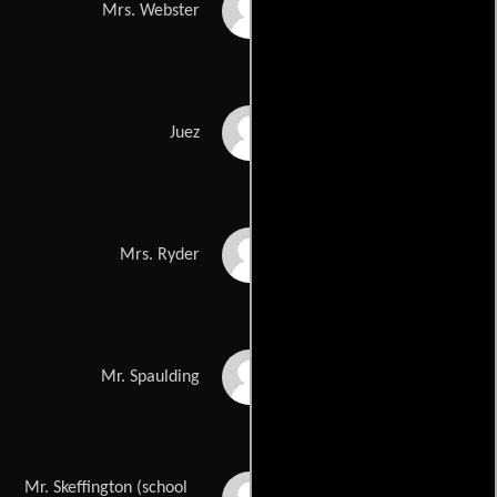
Jane Moreland
Mrs. Webster
Thomas Horton
Juez
Nancy Butler
Mrs. Ryder
Robert W. Page
Mr. Spaulding
Mr. Skeffington (school