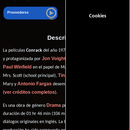
Proveedores
Cookies
Descripción
Martin Ritt
La películas
Conrack
del año 1974, está dirigida por
Jon Voight
y protagonizada por
quien interpreta a Pat Conroy,
Paul Winfield
Madge Sinclair
en el papel de Mad Billy,
como
Tina Andrews
Mrs. Scott (school principal),
personificando a
Antonio Fargas
Mary y
desempeñando el papel de Quickfellow
ver créditos completos
(
).
Drama
Es una obra de género
producida en EE.UU.. Con una
duración de 01 hr 46 min (106 minutos), esta película tiene
diálogos originales en
Inglés
. La banda sonora para esta
John Williams