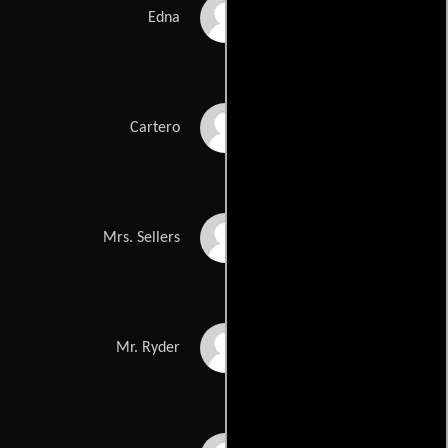
Ruth Attaway
Edna
James O'Rear
Cartero
Gracia Lee
Mrs. Sellers
C.P. MacDonald
Mr. Ryder