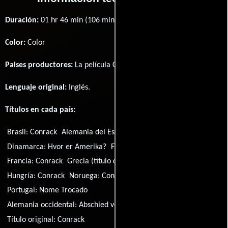
Duración:
01 hr 46 min (106 minutos) .
Color:
Color
Paises productores:
La película Conrack fué producida en
EE.UU.
Lenguaje original:
Inglés
.
Títulos en cada país:
Brasil:
Conrack
Alemania del Este:
Conrack
Dinamarca:
Hvor er Amerika?
Finlandia:
Conrack - opettaja
Francia:
Conrack
Grecia (título de video):
Fos sto skotadi
Hungría:
Conrack
Noruega:
Conrack - dager jeg aldri glemmer
Portugal:
Nome Trocado
Alemania occidental:
Abschied von einer Insel
Título original:
Conrack