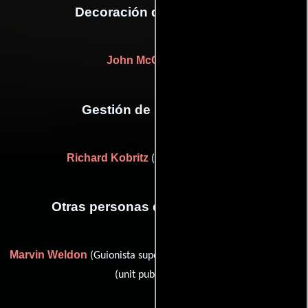
Decoración de escenario
John McCarthy Jr.
Gestión de producción
Richard Kobritz
(Jefe de producción)
Otras personas que participaron
Marvin Weldon
Scott MacDonough
(Guionista supervisor) y
(unit publicist (u))