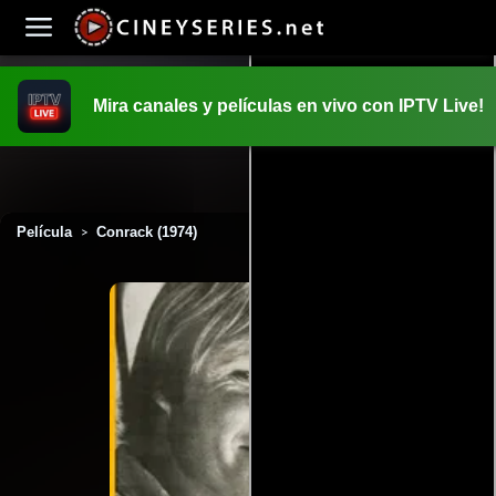
Mira canales y películas en vivo con IPTV Live!
INICIO
PELICULAS
Película
Conrack (1974)
>