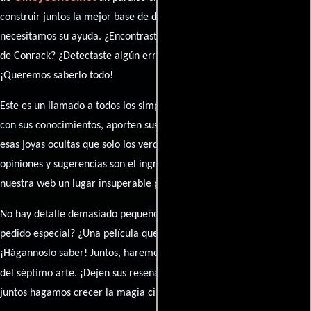
construir juntos la mejor base de datos cinematográfica, pero
necesitamos su ayuda. ¿Encontraste algún dato faltante en la ficha
de Conrack? ¿Detectaste algún error en la sinopsis o el elenco?
¡Queremos saberlo todo!
Este es un llamado a todos los simpatizantes del cine: contribuyan
con sus conocimientos, aporten sus descubrimientos y compartan
esas joyas ocultas que solo los verdaderos fanáticos conocen. Sus
opiniones y sugerencias son el ingrediente secreto que hará de
nuestra web un lugar insuperable para los amantes del celuloide.
No hay detalle demasiado pequeño ni opinión insignificante. ¿Algún
pedido especial? ¿Una película que sueñas con ver reseñada?
¡Hágannoslo saber! Juntos, haremos de esta comunidad el epicentro
caja de comentarios
del séptimo arte. ¡Dejen sus reseña en la
y
juntos hagamos crecer la magia cinematográfica!