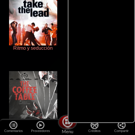
Ritmo y seducción
Haunters
Comentarios
Proveedores
Créditos
Compartir
Menu