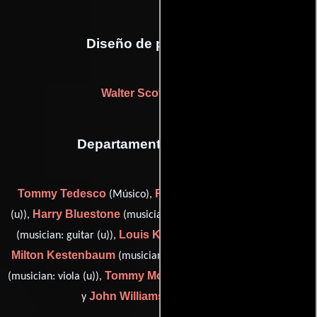
Diseño de producción
Walter Scott Herndon
Departamento de musica
Tommy Tedesco
Robert Bain
(Músico),
(musician: guitar
Harry Bluestone
Dennis Budimir
(u)),
(musician: violin (u)),
Louis Kaufman
(musician: guitar (u)),
(musician: violin (u)),
Milton Kestenbaum
Virginia Majewski
(musician: bass (u)),
Tommy Morgan
(musician: viola (u)),
(musician: harmonica (u))
John Williams
y
(conductor (u))