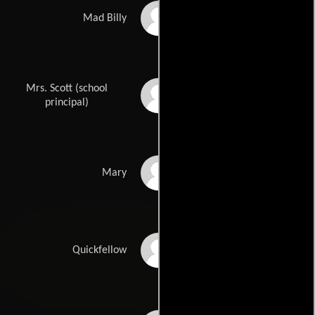
Paul Winfield
Mad Billy
Mrs. Scott (school
Madge Sinclair
principal)
Tina Andrews
Mary
Antonio Fargas
Quickfellow