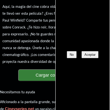
Aquí, la magia del cine cobra vida a través de tus opiniones. ¿Qué
te llevó ver esta película? ¿Eres fan de Martin Ritt, Jon Voight o
Paul Winfield? Comparte tus pensamientos, emociones y críticas
sobre Conrack. ¿Te hizo reír, llorar o reflexionar? Este es el lugar
para expresarlo. ¡No te guardes nada! Queremos construir una
comunidad apasionada donde la conversación sobre cine y series
nunca se detenga. Únete a la charla y déjanos conocer tu mundo
No
Aceptar
cinematográfico. ¡Los comentarios son la pantalla donde se
proyecta nuestra diversidad de opiniones!
Cargar comentarios
Necesitamos tu ayuda
Aficionado a la pantalla grande, su participación es clave para hacer
Cineyseries.net
de
un paraíso cinéfilo completo. Queremos