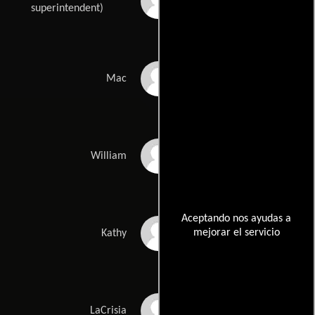
Hume Cronyn
superintendent)
Mac Arthur Nelson
Mac
William Hunter III
William
Aceptando nos ayudas a
mejorar el servicio
Kathy Turner
Kathy
LaCrisia Hardee
LaCrisia