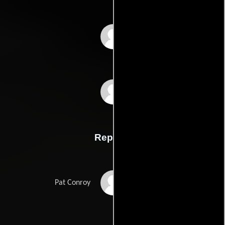
Irving Ravetchs
Harriet Frank Jr.s
Reparto
Jon Voight
Pat Conroy