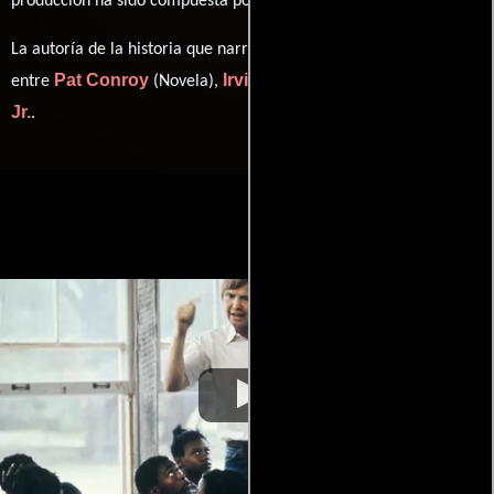
producción ha sido compuesta por
.
La autoría de la historia que narra esta obra está compartida
Pat Conroy
Irving Ravetch
Harriet Frank
entre
(Novela),
y
Jr.
.