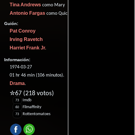
Tina Andrews
como Mary
Antonio Fargas
como Quickfellow
Guión:
Pat Conroy
Irving Ravetch
Harriet Frank Jr.
Información:
1974-03-27
01 hr 46 min (106 minutos).
Drama
.
✮67
(218 votos)
Imdb
73
Filmaffinity
60
Rottentomatoes
73