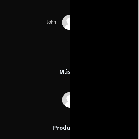
John Kennedy
John
Música
John Williams
Producción