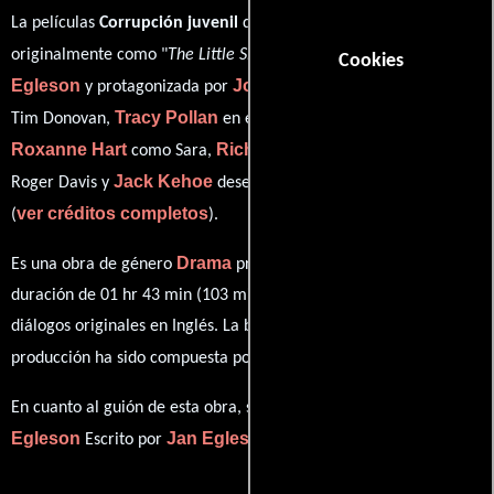
La películas
Corrupción juvenil
del año 1986, conocida
Jan
originalmente como "
The Little Sister
", está dirigida por
Cookies
Egleson
John Savage
y protagonizada por
quien interpreta a
Tracy Pollan
Tim Donovan,
en el papel de Nicki Davis,
Roxanne Hart
Richard Jenkins
como Sara,
personificando a
Jack Kehoe
Roger Davis y
desempeñando el papel de Nikos
ver créditos completos
(
).
Drama
Es una obra de género
producida en EE.UU.. Con una
duración de 01 hr 43 min (103 minutos), esta película tiene
diálogos originales en
Inglés
. La banda sonora para esta
Pat Metheny
producción ha sido compuesta por
.
Jan
En cuanto al guión de esta obra, se encuentra a cargo de
Egleson
Jan Egleson
Escrito por
(Escrito por).