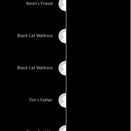
Mark Simpson
Kevin's Friend
Gayelle O'Malley
Black Cat Watiress
Linda Ubietta
Black Cat Waitress
Bernie Passeltiner
Tim's Father