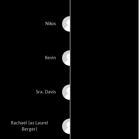
Jack Kehoe
Nikos
Henry Tomaszewski
Kevin
Patty Collinge
Sra. Davis
Rachael (as Laurel
Lauree Berger
Berger)