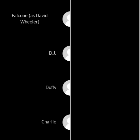
Falcone (as David
David F. Wheeler
Wheeler)
P.J. Clark
D.J.
Barry Doe
Duffy
Keith Jochim
Charlie