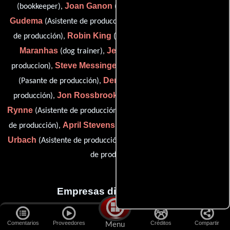
Joan Ganon
Louis
(bookkeeper),
(Guionista supervisor),
Gudema
Eric Hamilton
(Asistente de producción),
(Asistente
Robin King
Jeff
de producción),
(Asistente de producción),
Maranhas
Jenny Mead
(dog trainer),
(Coordinador de
Steve Messinger
Jon Mufson
produccion),
(Abastecedor),
Denise Pickman
(Pasante de producción),
(Asistente de
Jon Rossbrook
C.
producción),
(Asistente de producción),
Rynne
Michael Stenson
(Asistente de producción),
(Asistente
April Stevens
Ena
de producción),
(Asistente de producción),
Urbach
Melissa Zieve
(Asistente de producción) y
(Secretaria
de producción)
Empresas distribuidoras
RCA/Columbia-Hoyts Home Video
Comentarios
Proveedores
Créditos
Compartir
Menu