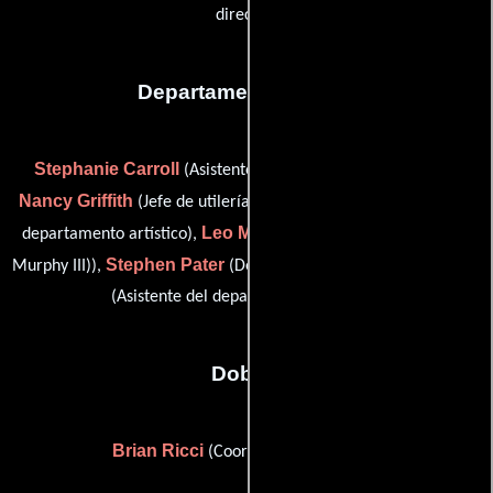
director)
Departamento de arte
Stephanie Carroll
(Asistente del departamento artístico),
Nancy Griffith
Laura Linnell
(Jefe de utilería),
(Asistente del
Leo Murphy
departamento artístico),
(assistant props (as Leo
Stephen Pater
Michael Preston
Murphy III)),
(De vestuario) y
(Asistente del departamento artístico)
Dobles
Brian Ricci
(Coordinador de peleas)