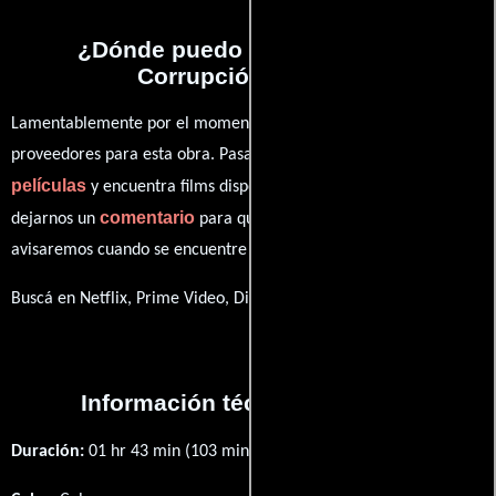
¿Dónde puedo ver la películas
Corrupción juvenil?
Lamentablemente por el momento no contamos con enlaces a
proveedores para esta obra. Pasa por nuestro catálogo de
películas
y encuentra films disponibles. También puedes
comentario
dejarnos un
para que le demos prioridad y te
avisaremos cuando se encuentre disponible
Buscá en Netflix, Prime Video, Disney+
Información técnica y general
Duración:
01 hr 43 min (103 minutos) .