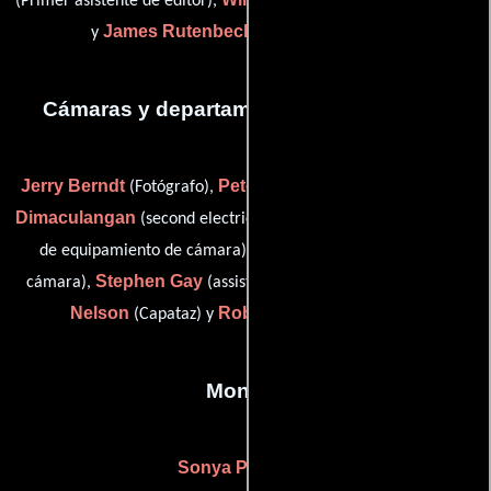
(Primer asistente de editor),
(Aprendiz de editor)
James Rutenbeck
y
(Aprendiz de editor)
Cámaras y departamento de electricidad
Jerry Berndt
Peter Chrimes
A.J.
(Fotógrafo),
(Iluminador),
Dimaculangan
Thomas Doran
(second electric),
(Encargado
Mitch Dubin
de equipamiento de cámara),
(Asistente de
Stephen Gay
Craig
cámara),
(assistant still photographer),
Nelson
Robert Pinky
(Capataz) y
(Electricista)
Montaje
Sonya Polonsky