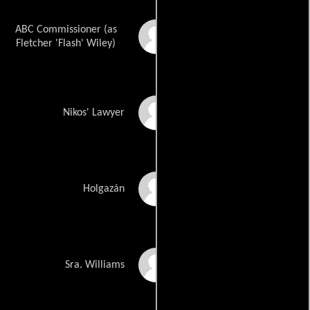
ABC Commissioner (as
Flash Wiley
Fletcher 'Flash' Wiley)
Christopher Childs
Nikos' Lawyer
Bok Richardson
Holgazán
Naomi Thornton
Sra. Williams