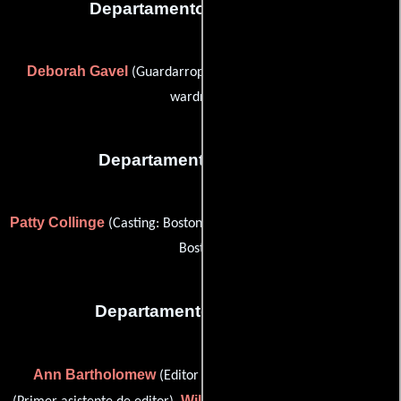
Departamento de vestuario
Deborah Gavel
Marie Jeffrey
(Guardarropa) y
(assistant
wardrobe)
Departamento de reparto
Patty Collinge
Carolyn Pickman
(Casting: Boston) y
(Casting:
Boston)
Departamento de editorial
Ann Bartholomew
Mary Bernstein
(Editor asistente),
Will Paladino