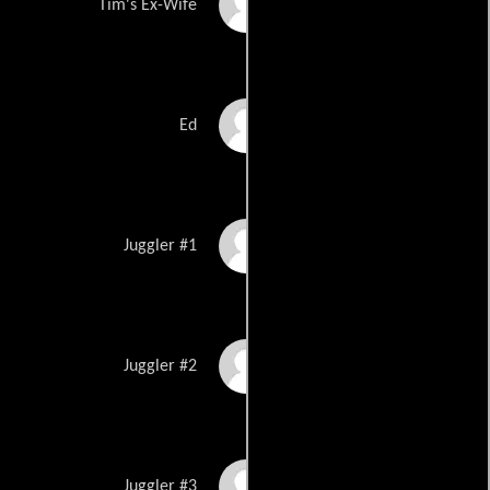
Lauren Kidd
Tim's Ex-Wife
Thomas Vittorioso
Ed
Don Reed
Juggler #1
Lanna Reed
Juggler #2
Rawd Holbrook
Juggler #3