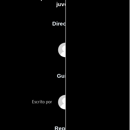
juvenil
Dirección
Jan Egleson
Guión
Jan Eglesons
Escrito por
Reparto