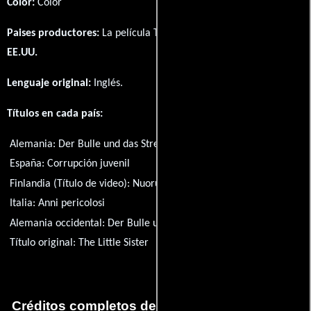
Color:
Color
Paises productores:
La película The Little Sister fué producida en
EE.UU.
Lenguaje original:
Inglés
.
Títulos en cada país:
Alemania:
Der Bulle und das Streetgirl
España:
Corrupción juvenil
Finlandia (Título de video):
Nuoruus vuodet
Italia:
Anni pericolosi
Alemania occidental:
Der Bulle und das Streetgirl
Título original:
The Little Sister
Créditos completos de la película Corrupción