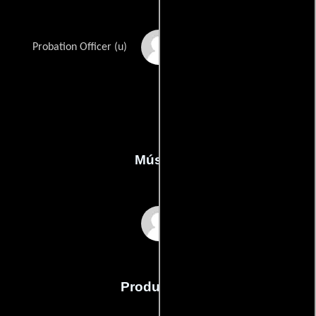
Kevin Bacon
Probation Officer (u)
Música
Pat Metheny
Producción