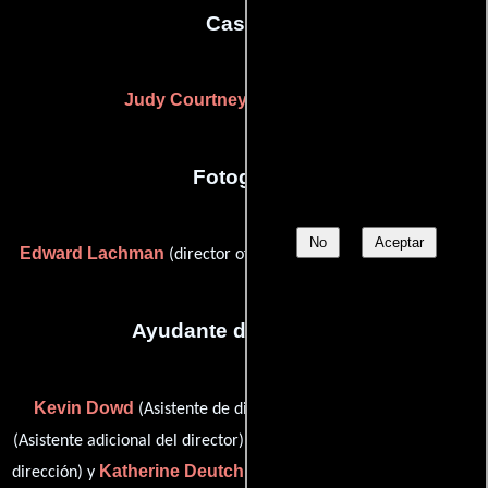
Casting
Judy Courtney
D.L. Newton
y
Fotografia
No
Aceptar
Edward Lachman
(director of photography (as Ed Lachman))
Ayudante de dirección
Kevin Dowd
Carolyn Pickman
(Asistente de dirección),
Mark Silverman
(Asistente adicional del director),
(Asistente de
Katherine Deutch Tatlock
dirección) y
(Asistente adicional del