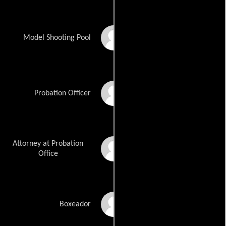
Christine M. Dillinger
Model Shooting Pool
D.B. Dorsey
Probation Officer
Attorney at Probation
Ray Jones
Office
John Haynes Walker
Boxeador