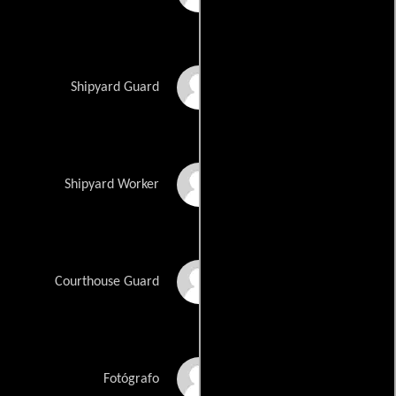
Cliff Scimone
Shipyard Guard
Paul Cooper
Shipyard Worker
Joe DeSimone
Courthouse Guard
Rob Van Petten
Fotógrafo