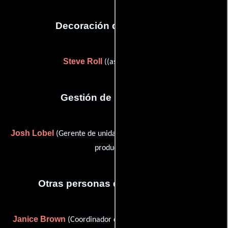
Decoración de escenario
Steve Roll
((as Stephen Roll))
Gestión de producción
Josh Lobel
Mark Silverman
(Gerente de unidad) y
(Jefe de
producción)
Otras personas que participaron
Janice Brown
Cynthia Cort
(Coordinador de produccion),