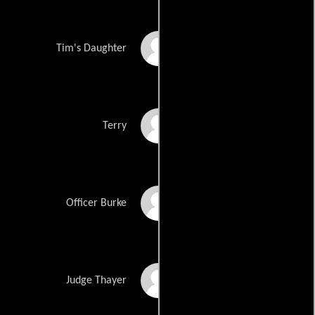
Vanessa Hill
Tim's Daughter
John Sullivan
Terry
Peter Gerety
Officer Burke
Ted Kazanoff
Judge Thayer