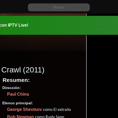
 con IPTV Live!
Crawl
(2011)
Resumen:
Dirección:
Información:
Paul China
2011-10-1
01 hr 20 mi
Elenco principal:
Thriller
y
George Shevtsov
como El extraño
✮55
Bob Newman
como Rusty Sapp