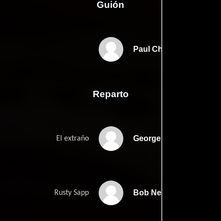
Guión
Paul Chinas
Reparto
George Shevtsov
El extraño
Bob Newman
Rusty Sapp