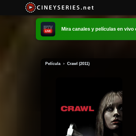
Mira canales y películas en vivo
Película
Crawl (2011)
>