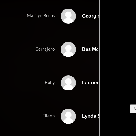
Georgina Haig
Marilyn Burns
Baz McAlister
Cerrajero
Lauren Dillon
Holly
Lynda Stoner
Eileen