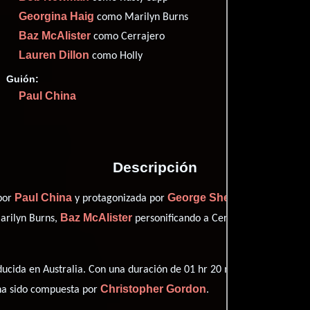
Imdb
47
Georgina Haig
como Marilyn Burns
Rott
47
Baz McAlister
como Cerrajero
Lauren Dillon
como Holly
Guión:
Paul China
Proveedores
Descripción
Paul China
George Shevtsov
 por
y protagonizada por
quien inter
Baz McAlister
Lauren D
rilyn Burns,
personificando a Cerrajero y
ucida en Australia. Con una duración de 01 hr 20 min (80 minutos), es
Christopher Gordon
 ha sido compuesta por
.