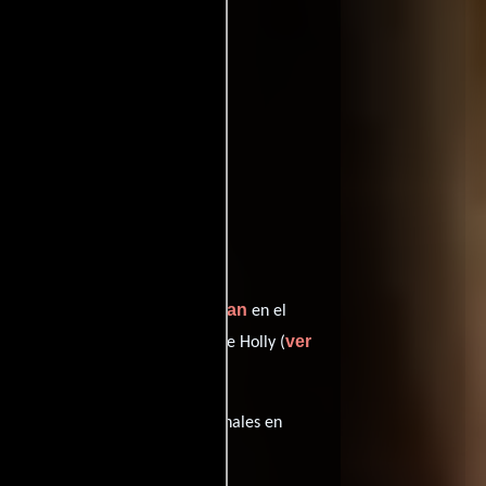
entomatoes
Bob Newman
preta a El extraño,
en el
illon
ver
desempeñando el papel de Holly (
ta película tiene diálogos originales en