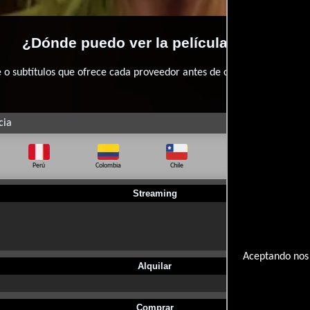
¿Dónde puedo ver la películas Crawl?
 subtítulos que ofrece cada proveedor antes de comprar, alquilar o 
cia
Perú
Colombia
Chile
Ecuador
Bo
Streaming
Aceptando nos 
Alquilar
Comprar