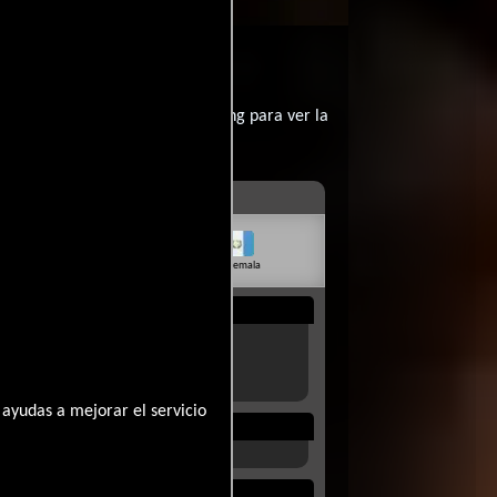
contratar un servicio de streming para ver la
livia
Venezuela
Guatemala
Rep. Dom.
Uruguay
ayudas a mejorar el servicio