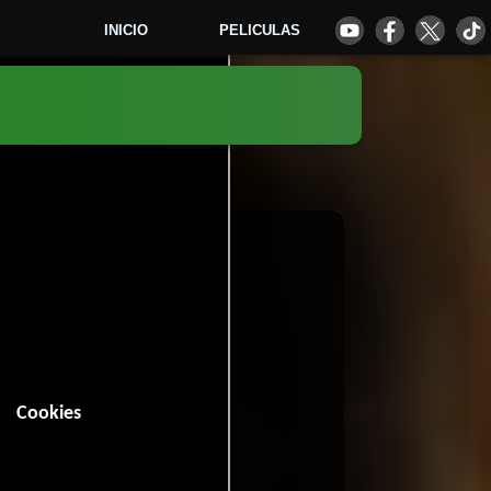
INICIO
PELICULAS
5
Cookies
n (80 minutos).
Crimen
.