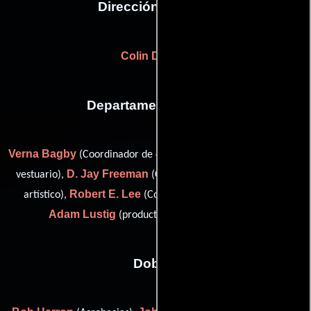
Dirección artística
Colin D. Irwin
Departamento de arte
Verna Bagby
Steve Davis
(Coordinador de construcción),
(De
D. Jay Freeman
vestuario),
(Coordinador del departamento
Robert E. Lee
artístico),
(Coordinador de construcción) y
Adam Lustig
(production designer: re-shoots)
Dobles