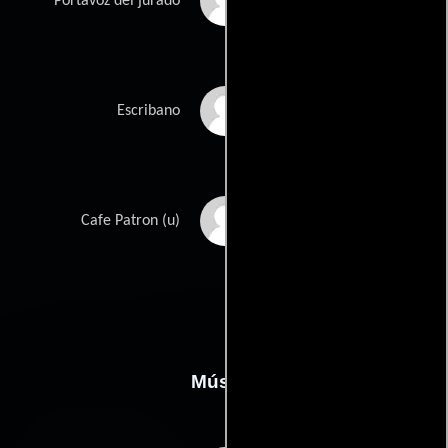
Harold Braun
Portavoz del jurado
Ed Hooks
Escribano
Jorga Caye
Cafe Patron (u)
Música