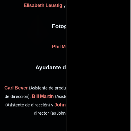
Elisabeth Leustig
Deborah Lucchesi
y
Fotografia
Phil Meheux
Ayudante de dirección
Carl Beyer
Matia Karrell
(Asistente de producción),
(Asistente
Bill Martin
Rip Murray
de dirección),
(Asistente de dirección),
John Wildermuth
(Asistente de dirección) y
(second assistant
director (as John Wildermuth Jr.))