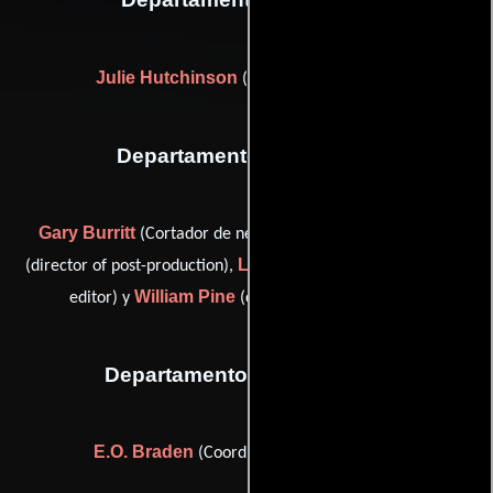
Julie Hutchinson
(Ayudante de casting)
Departamento de editorial
Gary Burritt
Doreen A. Dixon
(Cortador de negativos),
Lou Lombardo
(director of post-production),
(Supervisor de
William Pine
editor) y
(color timer (as Bill Pine))
Departamento de transporte
E.O. Braden
(Coordinador de transporte)