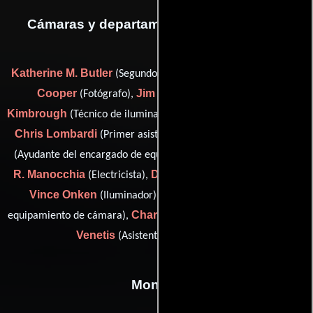
Cámaras y departamento de electricidad
Katherine M. Butler
Andrew
(Segundo asistente de cámara),
Cooper
Jim Grce
Andrew
(Fotógrafo),
(Capataz),
Kimbrough
Bob Leitelt
(Técnico de iluminación),
(Iluminador),
Chris Lombardi
Willie Mann
(Primer asistente de cámara),
John
(Ayudante del encargado de equipamientos de cámara),
R. Manocchia
David W. Nims
(Electricista),
(Camarógrafo),
Vince Onken
Les Percy
(Iluminador),
(Encargado de
Charles Smith
Steve
equipamiento de cámara),
(Iluminador) y
Venetis
(Asistente de electricidad)
Montaje