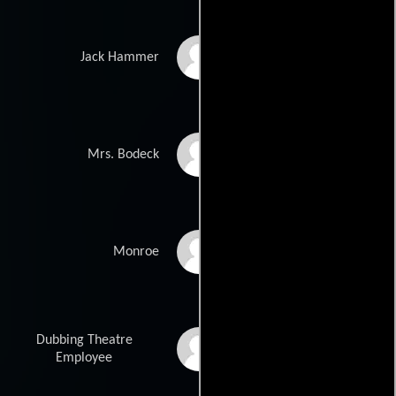
John Kapelos
Jack Hammer
Sheree North
Mrs. Bodeck
Randy Brooks
Monroe
Dubbing Theatre
Christopher M. Brown
Employee