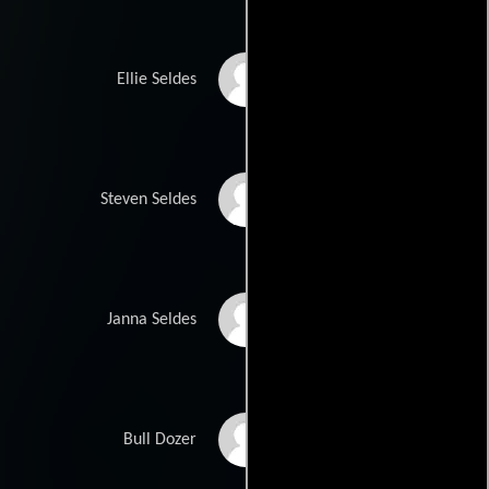
Mary Beth Hurt
Ellie Seldes
J.T. Walsh
Steven Seldes
Kellie Overbey
Janna Seldes
Jay O. Sanders
Bull Dozer