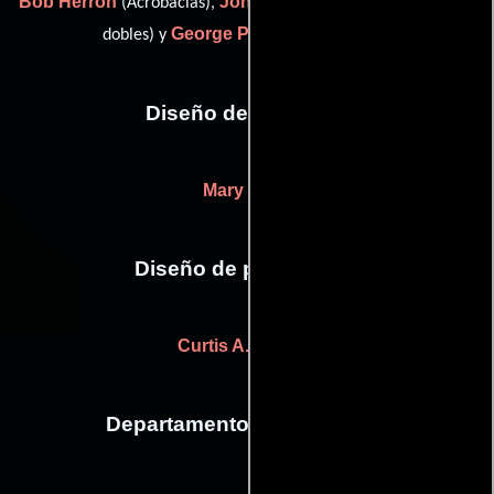
Bob Herron
John Robotham
(Acrobacias),
(Coordinador de
George P. Wilbur
dobles) y
(stunts (u))
Diseño de vestuario
Mary Rose
Diseño de producción
Curtis A. Schnell
Departamento de maquillaje