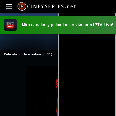
Mira canales y películas en vivo con IPTV Live!
INICIO
PELICULAS
Película
Defenseless (1991)
>