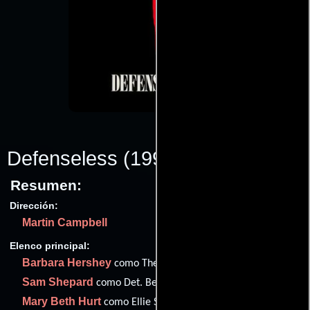
Defenseless
(1991)
Resumen:
Dirección:
Martin Campbell
Elenco principal:
Barbara Hershey
como Thelma 'T.K.' Knudsen Katwuller
Sam Shepard
como Det. Beutel
Mary Beth Hurt
como Ellie Seldes