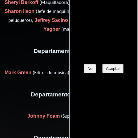
Sheryl Berkoff
Bonnie Clevering
(Maquilladora),
(Estilista),
Sharon Ilson
Frances Mathias
(Jefe de maquillaje),
(Jefe de
Jeffrey Sacino
Kevin
peluqueros),
(personal hair stylist) y
Yagher
(makeup effects)
Departamento de musica
No
Aceptar
Mark Green
William Ross
(Editor de música) y
(Orquestador)
Departamento de vestuario
Johnny Foam
(Supervisor de vestuario)
Departamento de reparto