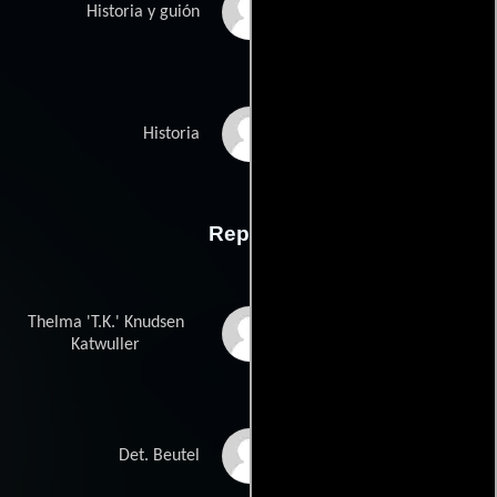
James Hickss
Historia y guión
Jeff Burkharts
Historia
Reparto
Thelma 'T.K.' Knudsen
Barbara Hershey
Katwuller
Sam Shepard
Det. Beutel