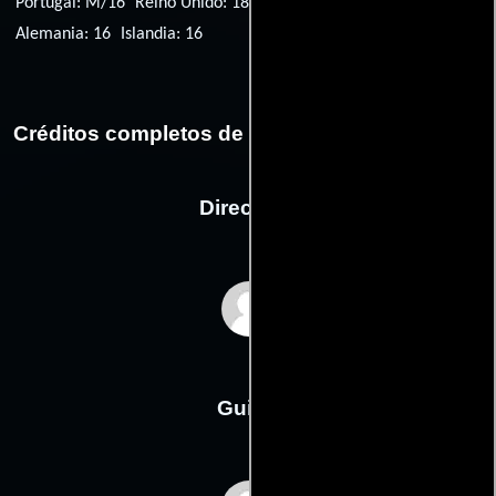
Portugal: M/16
Reino Unido: 18
EE.UU.: R
Australia: M
Alemania: 16
Islandia: 16
Créditos completos de la película Defenseless
Dirección
Martin Campbell
Guión