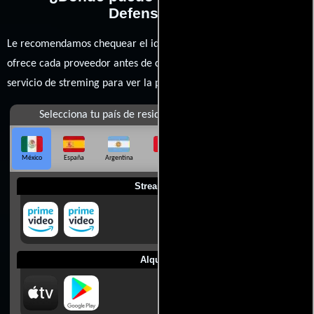
Defenseless?
Le recomendamos chequear el idioma, doblaje o subtítulos que
ofrece cada proveedor antes de comprar, alquilar o contratar un
servicio de streming para ver la películas.
Selecciona tu país de residencia
México
España
Argentina
Perú
Colombia
Chile
Ecuador
Streaming
Alquilar