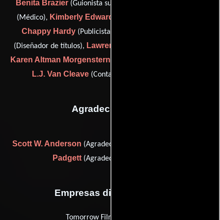
Benita Brazier
Bundy Chanock
(Guionista supervisor),
Kimberly Edwards
(Médico),
(Contador de producción),
Chappy Hardy
Jay Johnson
(Publicista de unidad),
Lawrence Miller
(Diseñador de títulos),
(visual consultant),
Karen Altman Morgenstern
(Coordinador de produccion) y
L.J. Van Cleave
(Contador de post-producción)
Agradecimientos
Scott W. Anderson
Daniel R.
(Agradecimiento especial) y
Padgett
(Agradecimiento especial)
Empresas distribuidoras
Tomorrow Film Corporation