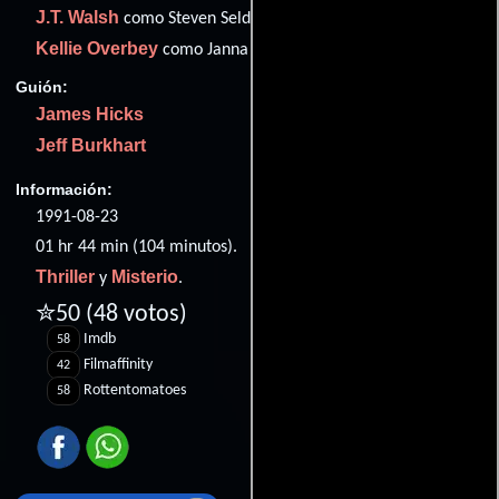
J.T. Walsh
como Steven Seldes
Kellie Overbey
como Janna Seldes
Guión:
James Hicks
Jeff Burkhart
Información:
1991-08-23
01 hr 44 min (104 minutos).
Thriller
Misterio
y
.
✮50
(48 votos)
Imdb
58
Filmaffinity
42
Rottentomatoes
58