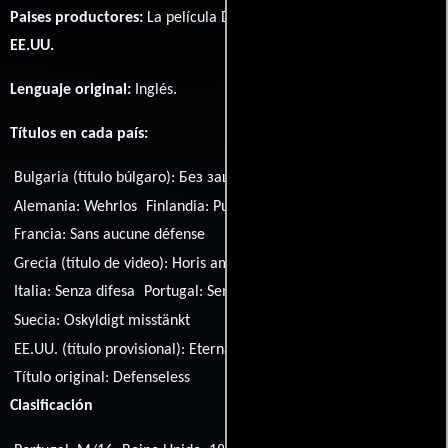
Paises productores:
La película Defenseless fué producida en
EE.UU.
Lenguaje original:
Inglés
.
Títulos en cada país:
Bulgaria (título búlgaro):
Без защита
Brasil:
Sem Defesa
Alemania:
Wehrlos
Finlandia:
Puolustuskyvytön
Francia:
Sans aucune défense
Grecia (título de video):
Horis amyna
Hungría:
A jog hálójában
Italia:
Senza difesa
Portugal:
Sem Defesa
Serbia:
Bespomoćna
Suecia:
Oskyldigt misstänkt
EE.UU. (título provisional):
Eternal Evil
Título original:
Defenseless
Clasificación