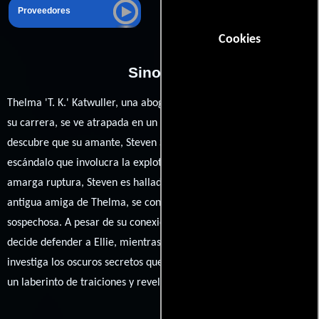
Proveedores
Cookies
Sinopsis
Thelma 'T. K.' Katwuller, una abogada de Los Ángeles dedicada a
su carrera, se ve atrapada en un torbellino emocional cuando
descubre que su amante, Steven Seldes, está implicado en un
escándalo que involucra la explotación de menores. Tras una
amarga ruptura, Steven es hallado muerto y su esposa, Ellie,
antigua amiga de Thelma, se convierte en la principal
sospechosa. A pesar de su conexión personal con el caso, Thelma
decide defender a Ellie, mientras el detective George Beutel
investiga los oscuros secretos que rodean el crimen, llevándola a
un laberinto de traiciones y revelaciones inesperadas.