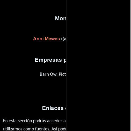
Montaje
Anni Mewes
((as Annie Mewes))
Empresas productoras
Barn Owl Picture Company
Enlaces externos
En esta sección podrás acceder a los recursos externos que
utilizamos como fuentes. Así podrás chequear toda la