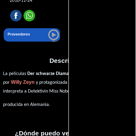
2010-11-24
Proveedores
Descripción
La películas
Der schwarze Diamant
del año 2010, está dirigida
Willy Zeyn
Senta Eichstaedt
por
y protagonizada por
quien
ver créditos completos
interpreta a Detektivin Miss Nobody (
).
producida en Alemania.
¿Dónde puedo ver la películas Der