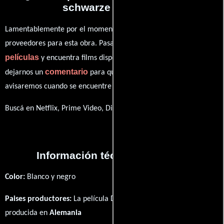
schwarze Diamant?
Lamentablemente por el momento no contamos con enlaces a
proveedores para esta obra. Pasa por nuestro catálogo de
películas
y encuentra films disponibles. También puedes
comentario
dejarnos un
para que le demos prioridad y te
avisaremos cuando se encuentre disponible
Buscá en Netflix, Prime Video, Disney+
Información técnica y general
Color:
Blanco y negro
Paises productores:
La película Der schwarze Diamant fué
producida en
Alemania