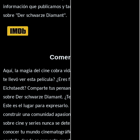
información que publicamos y también ampliar tu conocimiento
sobre "Der schwarze Diamant".
Comentarios
Aquí, la magia del cine cobra vida a través de tus opiniones. ¿Qué
te llevó ver esta película? ¿Eres fan de Willy Zeyn, Senta
Eichstaedt? Comparte tus pensamientos, emociones y críticas
sobre Der schwarze Diamant. ¿Te hizo reír, llorar o reflexionar?
Este es el lugar para expresarlo. ¡No te guardes nada! Queremos
construir una comunidad apasionada donde la conversación
sobre cine y series nunca se detenga. Únete a la charla y déjanos
conocer tu mundo cinematográfico. ¡Los comentarios son la