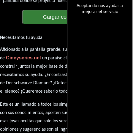
pantalla donde se proyecta nuestra diversidad de opiniones!
Aceptando nos ayudas a
mejorar el servicio
Cargar comentarios
Necesitamos tu ayuda
Aficionado a la pantalla grande, su participación es clave para hacer
Cineyseries.net
de
un paraíso cinéfilo completo. Queremos
construir juntos la mejor base de datos cinematográfica, pero
necesitamos su ayuda. ¿Encontraste algún dato faltante en la ficha
de Der schwarze Diamant? ¿Detectaste algún error en la sinopsis o
el elenco? ¡Queremos saberlo todo!
Este es un llamado a todos los simpatizantes del cine: contribuyan
con sus conocimientos, aporten sus descubrimientos y compartan
esas joyas ocultas que solo los verdaderos fanáticos conocen. Sus
opiniones y sugerencias son el ingrediente secreto que hará de