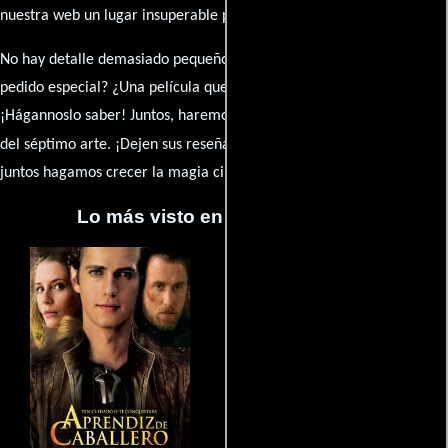
nuestra web un lugar insuperable para los amantes del celuloide.
No hay detalle demasiado pequeño ni opinión insignificante. ¿Algún
pedido especial? ¿Una película que sueñas con ver reseñada?
¡Hágannoslo saber! Juntos, haremos de esta comunidad el epicentro
caja de comentarios
del séptimo arte. ¡Dejen sus reseña en la
y
juntos hagamos crecer la magia cinematográfica!
Lo más visto en Cineyseries.net