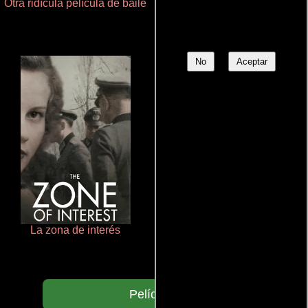
Otra ridícula película de baile
Talchul: Project Silence
No
Aceptar
La zona de interés
Terror en la bahía
Películas