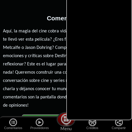
Comentarios
Aquí, la magia del cine cobra vida a través de tus opiniones. ¿Qué
te llevó ver esta película? ¿Eres fan de Qasim Basir, Jesse
Metcalfe o Jason Dohring? Comparte tus pensamientos,
emociones y críticas sobre Destined. ¿Te hizo reír, llorar o
reflexionar? Este es el lugar para expresarlo. ¡No te guardes
nada! Queremos construir una comunidad apasionada donde la
conversación sobre cine y series nunca se detenga. Únete a la
charla y déjanos conocer tu mundo cinematográfico. ¡Los
comentarios son la pantalla donde se proyecta nuestra diversidad
de opiniones!
Cargar comentarios
Comentarios
Proveedores
Créditos
Compartir
Menu