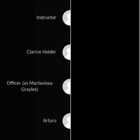
Sarab Kamoo
Instructor
Terri Partyka
Clarice Holder
Officer (as Martavious
Martavious Gayles
Grayles)
David Bianchi
Arturo