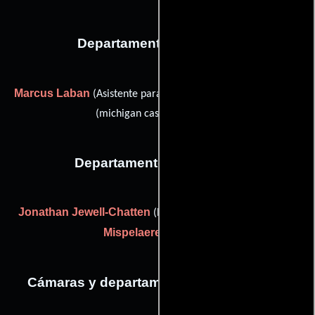
Departamento de reparto
Marcus Laban
Dayna Polehanki
(Asistente para casting) y
(michigan casting director)
Departamento de editorial
Jonathan Jewell-Chatten
Marjolaine
(Editor adicional) y
Mispelaere
(Colorista)
Cámaras y departamento de electricidad