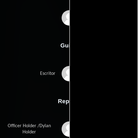
Qasim Basir
Guión
Qasim Basirs
Escritor
Reparto
Officer Holder /Dylan
Jesse Metcalfe
Holder