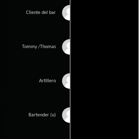
Roe Dayzon
Cliente del bar
Demonte Thompson
Tommy /Thomas
Sean Dukes
Artillero
Alan J. Cronan
Bartender (u)