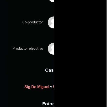
Sultan Sharrief
Co-productor
Walter Thurmond III
Productor ejecutivo
Casting
Sig De Miguel
Stephen Vincent
y
Fotografia