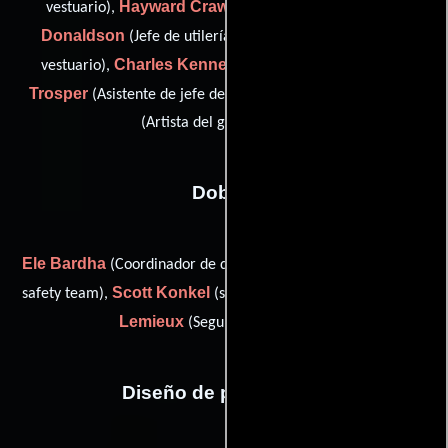
Hayward Crawford
Erick
vestuario),
(De vestuario),
Donaldson
Jonathan Maurice
(Jefe de utilería),
(De
Charles Kennedy
Michael
vestuario),
(De vestuario),
Trosper
Brian McKissick
(Asistente de jefe de utilería) y
(Artista del guión gráfico)
Dobles
Ele Bardha
Michael Haase
(Coordinador de dobles),
(stunt
Scott Konkel
Dan
safety team),
(stunt performer (stunts)) y
Lemieux
(Seguridad de dobles)
Diseño de producción