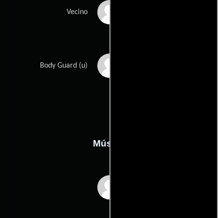
Amadi Ugonna
Vecino
Richard Mason
Body Guard (u)
Música
John Jennings Boyd