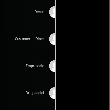
Robert Forte
Deron
Shannon III
Karen Minard
Customer in Diner
Scott A. Faulkner
Empresario
Veronica Roni Lynn
Drug addict