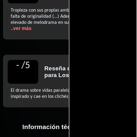
Tropieza con sus propias ambiciones (...) Frustrante por su
falta de originalidad (...) Además presenta un nivel
elevado de melodrama en sus preocupaciones temáticas
..ver más
-
/
5
Reseña de
Robert Abele
para Los Angeles Times
El drama sobre vidas paralelas 'Destined' es poco
..ver más
inspirado y cae en los clichés
Información técnica y general