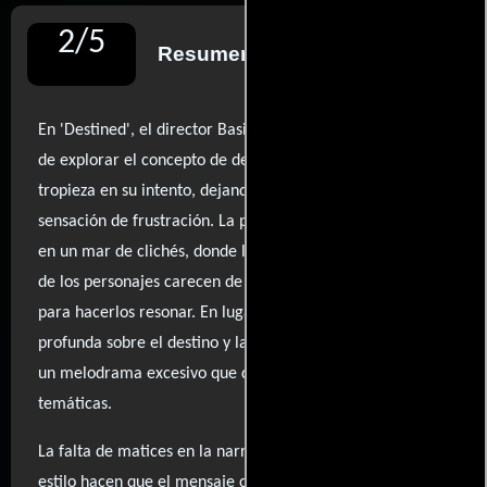
2
/
5
Resumen de reseñas
En 'Destined', el director Basir se enfrenta a la ambición
de explorar el concepto de destinos paralelos, pero
tropieza en su intento, dejando al espectador con una
sensación de frustración. La película se siente atrapada
en un mar de clichés, donde las decisiones y los caminos
de los personajes carecen de la originalidad necesaria
para hacerlos resonar. En lugar de ofrecer una reflexión
profunda sobre el destino y las elecciones, se adentra en
un melodrama excesivo que diluye sus preocupaciones
temáticas.
La falta de matices en la narración y una ejecución sin
estilo hacen que el mensaje central sobre la posibilidad