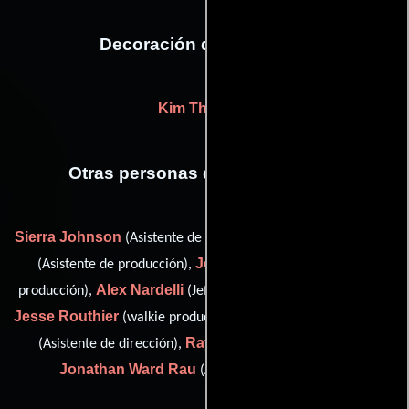
Decoración de escenario
Kim Thrasher
Otras personas que participaron
Sierra Johnson
Patrick A. Jones
(Asistente de producción),
Jenny Larson
(Asistente de producción),
(Asistente de
Alex Nardelli
producción),
(Jefe de asistentes de producción),
Jesse Routhier
Nellie Smydra
(walkie production assistant),
Ray Morgis
(Asistente de dirección),
(actor: stand in) y
Jonathan Ward Rau
(Asistente de producción)