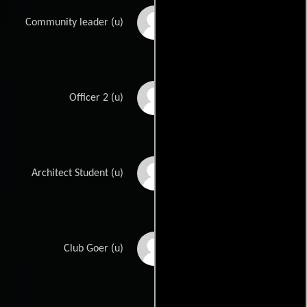
Krystal Huffman
Community leader (u)
Scott Konkel
Officer 2 (u)
Donte Phelps
Architect Student (u)
LaTrallo Presley
Club Goer (u)