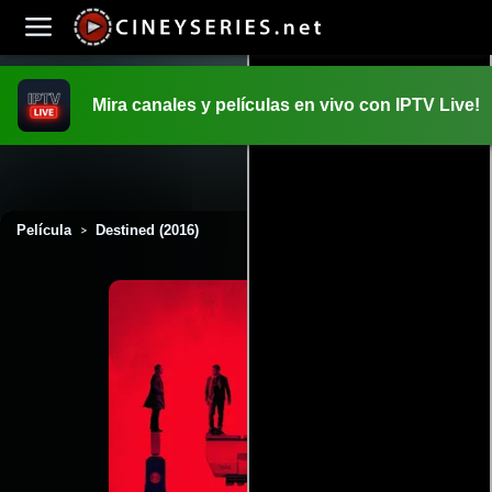
Mira canales y películas en vivo con IPTV Live!
INICIO
PELICULAS
Película
Destined (2016)
>