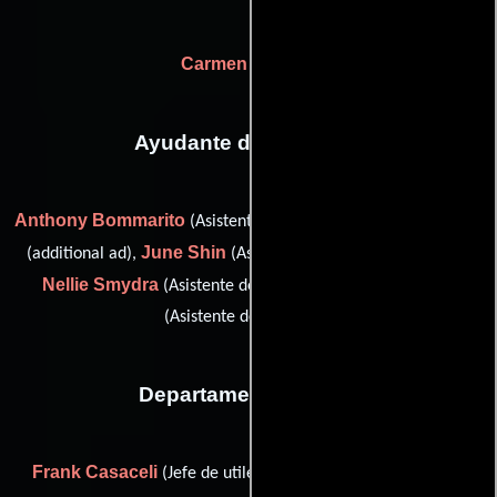
Carmen Cabana
Ayudante de dirección
Anthony Bommarito
Jessica Levin
(Asistente de dirección),
June Shin
(additional ad),
(Asistente adicional del director),
Nellie Smydra
Jeff Staebler
(Asistente de dirección) y
(Asistente de dirección)
Departamento de arte
Frank Casaceli
Steve Catherman
(Jefe de utilería),
(De