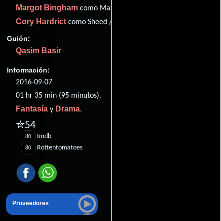
Margot Bingham
como Maya
Cory Hardrict
como Sheed /Rasheed
Guión:
Qasim Basir
Información:
2016-09-07
01 hr 35 min (95 minutos).
Fantasía
Drama
y
.
✮54
Imdb
80
Rottentomatoes
80
Proveedores