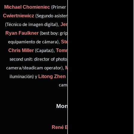
Michael Chomieniec
Lyndsay
(Primer asistente de cámara),
Cwiertniewicz
Steven Decker
(Segundo asistente de cámara),
Jen Drewyore-Beck
(Técnico de imagen digital),
(Fotógrafo),
Ryan Faulkner
Josh Ficken
(best boy: grip),
(Encargado de
Steven Hauptman
equipamiento de cámara),
(Fotógrafo),
Chris Miller
Tommy Oliver
(Capataz),
(camera operator /
Stewart Smith
second unit: director of photography),
("b"
Matthew Tuppen
camera/steadicam operator),
(Técnicos de
Litong Zhen
iluminación) y
(second assistant camera: "b"
camera)
Montaje
René Besson