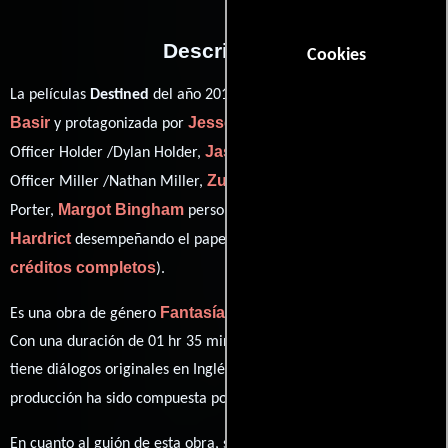
Descripción
Cookies
Qasim
La películas
Destined
del año 2016, está dirigida por
Basir
Jesse Metcalfe
y protagonizada por
quien interpreta a
Jason Dohring
Officer Holder /Dylan Holder,
en el papel de
Zulay Henao
Officer Miller /Nathan Miller,
como Giselle
Margot Bingham
Cory
Porter,
personificando a Maya y
Hardrict
ver
desempeñando el papel de Sheed /Rasheed (
créditos completos
).
Fantasía
Drama
Es una obra de género
y
producida en EE.UU..
Con una duración de 01 hr 35 min (95 minutos), esta película
tiene diálogos originales en
Inglés
. La banda sonora para esta
John Jennings Boyd
producción ha sido compuesta por
.
Qasim
En cuanto al guión de esta obra, se encuentra a cargo de