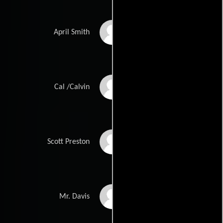
Paula Devicq
April Smith
Robert Christopher
Cal /Calvin
Riley
Ricky Wayne
Scott Preston
Curtiss Cook
Mr. Davis