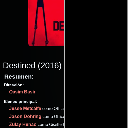
Destined
(2016)
Resumen:
Dirección:
Qasim Basir
Elenco principal:
Jesse Metcalfe
como Officer Holder /Dylan Holder
Jason Dohring
como Officer Miller /Nathan Miller
Zulay Henao
como Giselle Porter