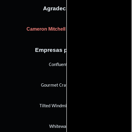
Agradecimientos
Cameron Mitchell
(very special thanks)
Empresas productoras
Confluential Films
Gourmet Craft & Catering
Tilted Windmill Productions
Whitewater Films