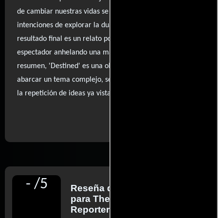
de cambiar nuestras vidas se difumine. A pesar de las
intenciones de explorar la dualidad de las elecciones, el
resultado final es un relato poco inspirado que deja al
espectador anhelando una mayor profundidad. En
resumen, 'Destined' es una obra que, en su búsqueda por
abarcar un tema complejo, se queda corta y se pierde en
la repetición de ideas ya vistas.
..ver fuentes
-
/
5
Reseña de
Frank Scheck
para The Hollywood
Reporter