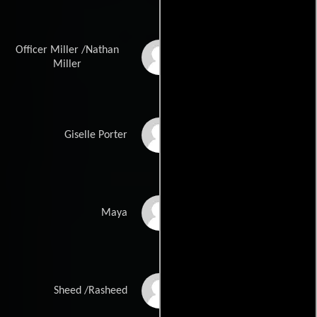
Officer Miller /Nathan
Jason Dohring
Miller
Zulay Henao
Giselle Porter
Margot Bingham
Maya
Cory Hardrict
Sheed /Rasheed