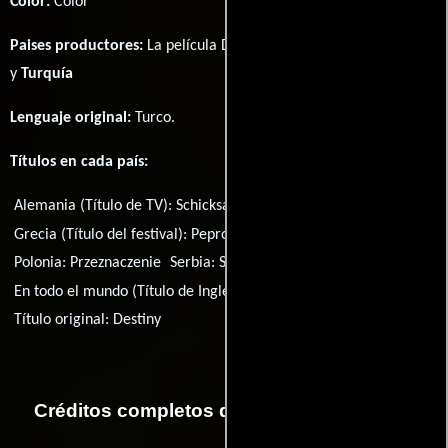
Color:
Color
Paises productores:
La película Destiny fué producida en
Grecia
y
Turquía
Lenguaje original:
Turco
.
Títulos en cada país:
Alemania (Título de TV):
Schicksal - Kader
Grecia (Título del festival):
Pepromeno
Hungría:
Végzet
Polonia:
Przeznaczenie
Serbia:
Sudbina
Rusia:
Судьба
En todo el mundo (Título de Inglés):
Destiny
Título original:
Destiny
Créditos completos de la película Destiny