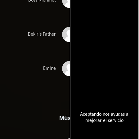
Zeki Demirkubuz
Boss Mehmet
Settar Tanriögen
Bekir's Father
Güzin Alkan
Emine
Aceptando nos ayudas a
Música
mejorar el servicio