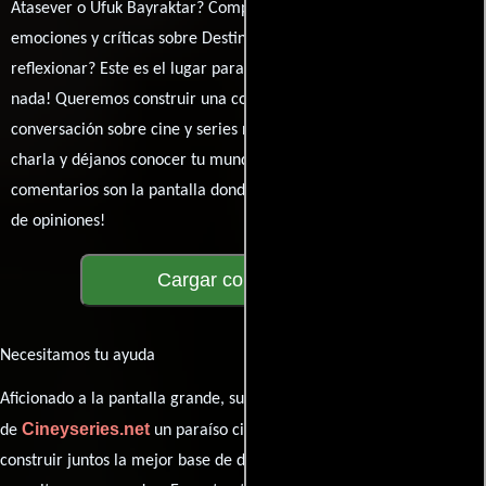
Atasever o Ufuk Bayraktar? Comparte tus pensamientos,
emociones y críticas sobre Destiny. ¿Te hizo reír, llorar o
reflexionar? Este es el lugar para expresarlo. ¡No te guardes
nada! Queremos construir una comunidad apasionada donde la
conversación sobre cine y series nunca se detenga. Únete a la
charla y déjanos conocer tu mundo cinematográfico. ¡Los
comentarios son la pantalla donde se proyecta nuestra diversidad
de opiniones!
Cargar comentarios
Necesitamos tu ayuda
Aficionado a la pantalla grande, su participación es clave para hacer
Cineyseries.net
de
un paraíso cinéfilo completo. Queremos
construir juntos la mejor base de datos cinematográfica, pero