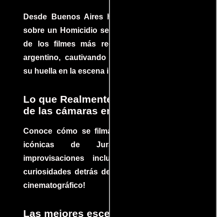
Desde Buenos Aires hasta el mundo, Tesis
sobre un Homicidio se ha convertido en uno
de los filmes más recomendados del cine
argentino, cautivando audiencias y dejando
su huella en la escena internacional.
Lo que Realmente Sucedió detrás
de las cámaras en Jurassic Park
Conoce cómo se filmaron algunas escenas
icónicas de Jurassic Park, con
improvisaciones incluidas. ¡Descubre las
curiosidades detrás del rodaje de un clásico
cinematográfico!
Las mejores escenas de acción