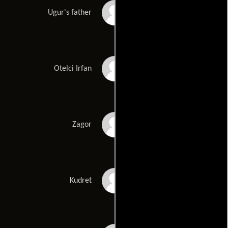
Mustafa Uzunyilmaz
Ugur's father
Erkan Can
Otelci Irfan
Ozan Bilen
Zagor
Hikmet Demir
Kudret