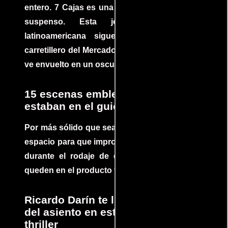
entero. 7 Cajas es una explosión de acción y
suspenso. Esta joya cinematográfica
latinoamericana sigue la historia de un
carretillero del Mercado 4 de Asunción que se
ve envuelto en un oscuro mundo de crimen
15 escenas emblemáticas que no
estaban en el guion
Por más sólido que sea un guión siempre hay
espacio para que improvisaciones que se dan
durante el rodaje de determinadas escenas
queden en el producto final.
Ricardo Darín te llevará al borde
del asiento en este increíble
thriller