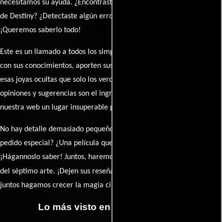
necesitamos su ayuda. ¿Encontraste algún dato faltante en la ficha
de Destiny? ¿Detectaste algún error en la sinopsis o el elenco?
¡Queremos saberlo todo!
Este es un llamado a todos los simpatizantes del cine: contribuyan
con sus conocimientos, aporten sus descubrimientos y compartan
esas joyas ocultas que solo los verdaderos fanáticos conocen. Sus
opiniones y sugerencias son el ingrediente secreto que hará de
nuestra web un lugar insuperable para los amantes del celuloide.
No hay detalle demasiado pequeño ni opinión insignificante. ¿Algún
pedido especial? ¿Una película que sueñas con ver reseñada?
¡Hágannoslo saber! Juntos, haremos de esta comunidad el epicentro
caja de comentarios
del séptimo arte. ¡Dejen sus reseña en la
y
juntos hagamos crecer la magia cinematográfica!
Lo más visto en Cineyseries.net