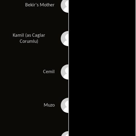
Gönül Çalgan
Bekir's Mother
Kamil (as Caglar
Çaglar Çorumlu
Corumlu)
Müfit Aytekin
Cemil
Abdullah Demirkubuz
Muzo