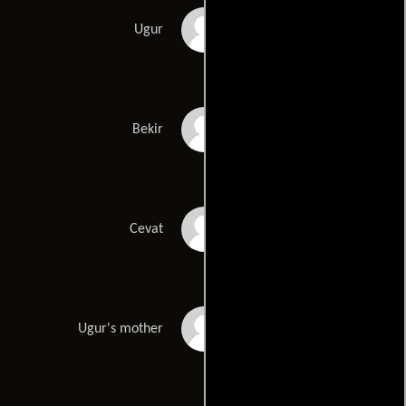
Vildan Atasever
Ugur
Ufuk Bayraktar
Bekir
Engin Akyürek
Cevat
Müge Ulusoy
Ugur's mother