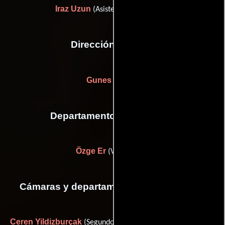
Iraz Uzun
(Asistente de dirección)
Dirección artística
Gunes Coban
Departamento de vestuario
Özge Er
(Vestuarista)
Cámaras y departamento de electricidad
Ceren Yildizburçak
Engin
(Segundo asistente de cámara) y