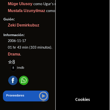
Müge Ulusoy
como Ugur's mother
Mustafa Uzunyilmaz
como Ugur's father
Guión:
Zeki Demirkubuz
Información:
2006-11-17
01 hr 43 min (103 minutos).
Drama
.
✮8
Imdb
8
Proveedores
Cookies