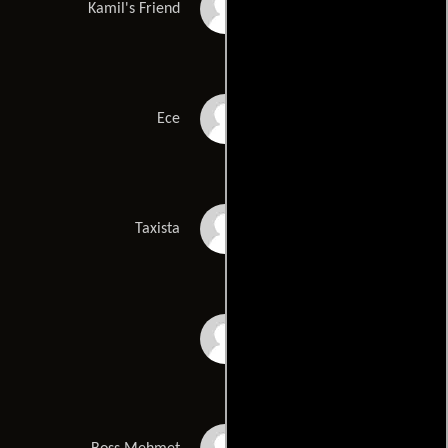
Alper Kul
Kamil's Friend
Merve Kalafat
Ece
Rasih Yilmaz
Taxista
Volga Sorgu