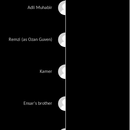
Hakan Boyav
Adli Muhabir
Ozan Guven
Remzi (as Ozan Guven)
Kadir Kandemir
Kamer
Baris Kaçkar
Ensar's brother