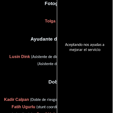
Fotografia
Tolga Kutlar
Ayudante de dirección
Aceptando nos ayudas a
mejorar el servicio
Lusin Dink
Ahmet T. Uygun
(Asistente de dirección) y
(Asistente de dirección)
Dobles
Kadir Calpan
Serkan Doner
(Doble de riesgo),
(stunt team),
Fatih Ugurlu
(stunt coordinator / stunt double: Kenan