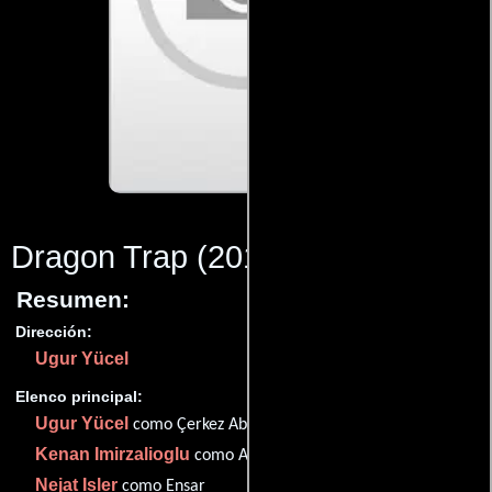
Dragon Trap
(2010)
Resumen:
Dirección:
Ugur Yücel
Elenco principal:
Ugur Yücel
como Çerkez Abbas
Kenan Imirzalioglu
como Akrep Celal
Nejat Isler
como Ensar