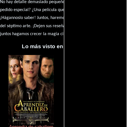
No hay detalle demasiado pequeño ni opinión insignificante. ¿Algún
pedido especial? ¿Una película que sueñas con ver reseñada?
¡Hágannoslo saber! Juntos, haremos de esta comunidad el epicentro
caja de comentarios
del séptimo arte. ¡Dejen sus reseña en la
y
juntos hagamos crecer la magia cinematográfica!
Lo más visto en Cineyseries.net
Aprendiz de caballero
Cualquiera menos tú