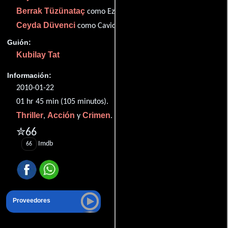
Berrak Tüzünataç
como Ezo
Ceyda Düvenci
como Cavidan Sonay
Guión:
Kubilay Tat
Información:
2010-01-22
01 hr 45 min (105 minutos).
Thriller
Acción
Crimen
,
y
.
✮66
Imdb
66
Proveedores