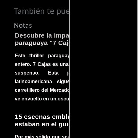
También te puede interesar...
Notas
Descubre la impactante película
paraguaya "7 Cajas"
Este thriller paraguayo cautivó al mundo
entero. 7 Cajas es una explosión de acción y
suspenso. Esta joya cinematográfica
latinoamericana sigue la historia de un
carretillero del Mercado 4 de Asunción que se
ve envuelto en un oscuro mundo de crimen
15 escenas emblemáticas que no
estaban en el guion
Por más sólido que sea un guión siempre hay