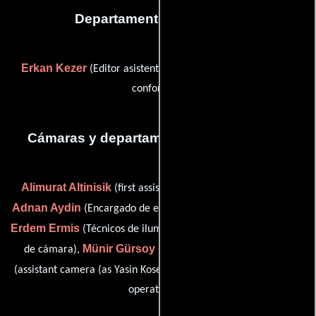
Departamento de editorial
Erkan Kezer
Bulent Tanoba
(Editor asistente) y
(on-line
conformer)
Cámaras y departamento de electricidad
Alimurat Altinisik
(first assistant camera (as Ali Altinisik)),
Adnan Aydin
Atilla
(Encargado de equipamiento de cámara),
Erdem Ermis
Ersin Gok
(Técnicos de iluminación),
(Asistente
Münir Gürsoy
Yasin Kose
de cámara),
(Camarógrafo),
Ercan Yilmaz
(assistant camera (as Yasin Kose)) y
(steadicam
operator (u))