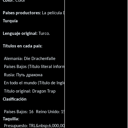
Color:
Color
Paises productores:
La película Dragon Trap fué producida en
Turquía
Lenguaje original:
Turco
.
Títulos en cada país:
Alemania:
Die Drachenfalle
Países Bajos (Título literal informal):
De draakval
Rusia:
Путь дракона
En todo el mundo (Título de Inglés):
Dragon Trap
Título original:
Dragon Trap
Clasificación
Países Bajos: 16
Reino Unido: 15
Taquilla:
Presupuesto: TRL&nbsp;6,000,000