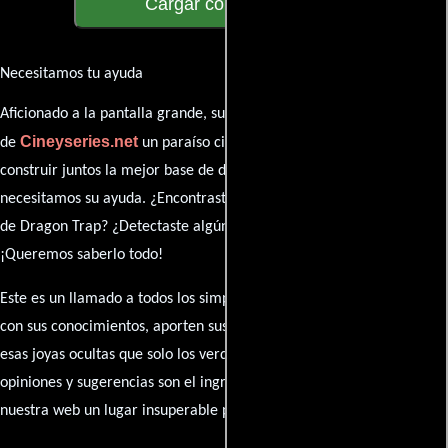
Cargar comentarios
Necesitamos tu ayuda
Aficionado a la pantalla grande, su participación es clave para hacer
Cineyseries.net
de
un paraíso cinéfilo completo. Queremos
construir juntos la mejor base de datos cinematográfica, pero
necesitamos su ayuda. ¿Encontraste algún dato faltante en la ficha
de Dragon Trap? ¿Detectaste algún error en la sinopsis o el elenco?
¡Queremos saberlo todo!
Este es un llamado a todos los simpatizantes del cine: contribuyan
con sus conocimientos, aporten sus descubrimientos y compartan
esas joyas ocultas que solo los verdaderos fanáticos conocen. Sus
opiniones y sugerencias son el ingrediente secreto que hará de
nuestra web un lugar insuperable para los amantes del celuloide.