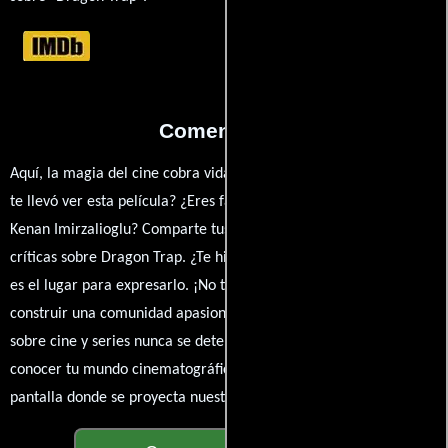
Comentarios
Aquí, la magia del cine cobra vida a través de tus opiniones. ¿Qué
te llevó ver esta película? ¿Eres fan de Ugur Yücel, Ugur Yücel o
Kenan Imirzalioglu? Comparte tus pensamientos, emociones y
críticas sobre Dragon Trap. ¿Te hizo reír, llorar o reflexionar? Este
es el lugar para expresarlo. ¡No te guardes nada! Queremos
construir una comunidad apasionada donde la conversación
sobre cine y series nunca se detenga. Únete a la charla y déjanos
conocer tu mundo cinematográfico. ¡Los comentarios son la
pantalla donde se proyecta nuestra diversidad de opiniones!