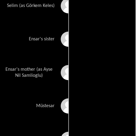
Cengiz Keles
Selim (as Görkem Keles)
Ezgi Mola
Ensar's sister
Ensar's mother (as Ayse
Aysenil Samlioglu
Nil Samlioglu)
Ahmet Mümtaz Taylan
Müstesar