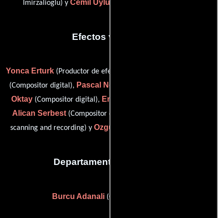
Cemil Uylukcu
Imirzalioglu) y
(Coreógrafo de lucha)
Efectos visuales
Yonca Erturk
Turgay Gürsoy
(Productor de efectos visuales),
Pascal Nowak
Alper
(Compositor digital),
(Colorista digital),
Oktay
Emre Onel
(Compositor digital),
(Compositor digital),
Alican Serbest
Bulent Tanoba
(Compositor digital),
(film
Ozgur Taparli
scanning and recording) y
(Compositor digital)
Departamento de reparto
Burcu Adanali
(Casting de extras)