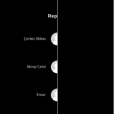
Reparto
Ugur Yücel
Çerkez Abbas
Kenan Imirzalioglu
Akrep Celal
Nejat Isler
Ensar