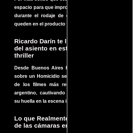
espacio para que improvisaciones que se dan
durante el rodaje de determinadas escenas
queden en el producto final.
Ricardo Darín te llevará al borde
del asiento en este increíble
thriller
Desde Buenos Aires hasta el mundo, Tesis
sobre un Homicidio se ha convertido en uno
de los filmes más recomendados del cine
argentino, cautivando audiencias y dejando
su huella en la escena internacional.
Lo que Realmente Sucedió detrás
de las cámaras en Jurassic Park