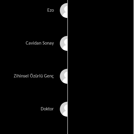
Berrak Tüzünataç
Ezo
Ceyda Düvenci
Cavidan Sonay
Gokhan Duran
Zihinsel Özürlü Genç
Ilker Aksum
Doktor