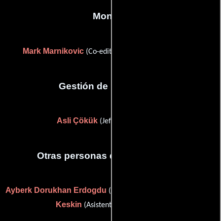
Montaje
Mark Marnikovic
Ulas Cihan Simsek
(Co-editor) y
Gestión de producción
Asli Çökük
(Jefe de producción)
Otras personas que participaron
Ayberk Dorukhan Erdogdu
Onur
(Asistente de producción) y
Keskin
(Asistente de producción)