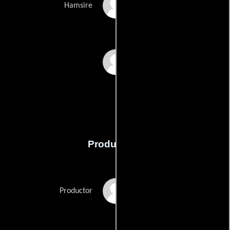
Sanem Öge
Hamsire
Sirri Süreyya Önder
Producción
Erol Avci
Productor