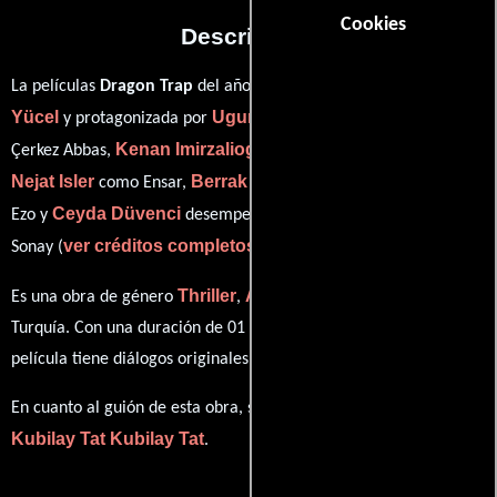
Cookies
Descripción
Ugur
La películas
Dragon Trap
del año 2010, está dirigida por
Yücel
Ugur Yücel
y protagonizada por
quien interpreta a
Kenan Imirzalioglu
Çerkez Abbas,
en el papel de Akrep Celal,
Nejat Isler
Berrak Tüzünataç
como Ensar,
personificando a
Ceyda Düvenci
Ezo y
desempeñando el papel de Cavidan
ver créditos completos
Sonay (
).
Thriller
Acción
Crimen
Es una obra de género
,
y
producida en
Turquía. Con una duración de 01 hr 45 min (105 minutos), esta
película tiene diálogos originales en
Turco
.
En cuanto al guión de esta obra, se encuentra a cargo de
Kubilay Tat
Kubilay Tat
.