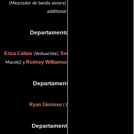
Kevin Teasley
(Mezclador de banda sonora) y
(composer:
additional music (u))
Departamento de vestuario
Erica Callais
Svea Macek
(Vestuarista),
(costumer (as Svea S.
Rodney Williamson
Macek)) y
(assistant wardrobe designer)
Departamento de reparto
Ryan Glorioso
( Casting de locación)
Departamento de editorial