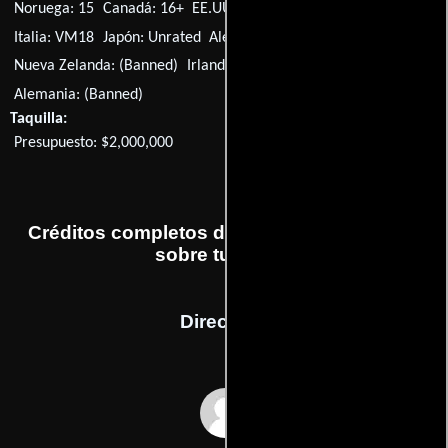
Noruega: 15
Canadá: 16+
EE.UU.: Unrated
Canadá: R
Italia: VM18
Japón: Unrated
Alemania: No se ha clasificado
Nueva Zelanda: (Banned)
Irlanda: (Banned)
Alemania: (Banned)
Taquilla:
Presupuesto: $2,000,000
Créditos completos de la película Escupiré
sobre tu tumba
Dirección
Steven R. Monroe