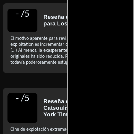
-
/
5
Reseña de
Michael Ordoña
para Los Angeles Times
El motivo aparente para revisitar este 'clásico' de la
exploitation es incrementar dramáticamente la violencia
(...) Al menos, la exasperante idiotez de las secuencias
originales ha sido reducida. Pero no se preocupen, ésta es
..ver más
todavía poderosamente estúpida
-
/
5
Reseña de
Jeannette
Catsoulis
para The New
York Times
..ver más
Cine de explotación extremadamente eficiente