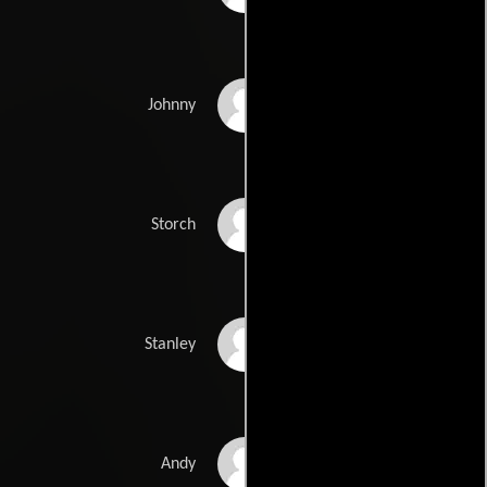
Jeff Branson
Johnny
Andrew Howard
Storch
Daniel Franzese
Stanley
Rodney Eastman
Andy