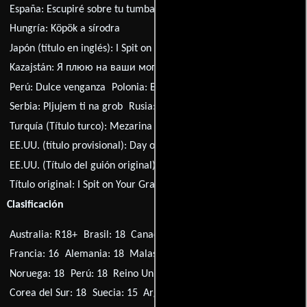
España:
Escupiré sobre tu tumba
Croacia:
Pljujem ti na grob
Hungría:
Köpök a sírodra
Japón (título en inglés):
I Spit on Your Grave
Kazajstán:
Я плюю на ваши могилы
México:
Dulce venganza
Perú:
Dulce venganza
Polonia:
Bez litości
Serbia:
Pljujem ti na grob
Rusia:
Я плюю на ваши могилы
Turquía (Título turco):
Mezarina Tükürecegim
EE.UU. (título provisional):
Day of the Woman
EE.UU. (Título del guión original):
Night of the Woman
Título original:
I Spit on Your Grave
Clasificación
Australia: R18+
Brasil: 18
Canadá: 18A
Finlandia: K-18
Francia: 16
Alemania: 18
Malasia: (Banned)
Países Bajos: 16
Noruega: 18
Perú: 18
Reino Unido: 18
EE.UU.: R
Corea del Sur: 18
Suecia: 15
Argentina: 18
Singapur: R21