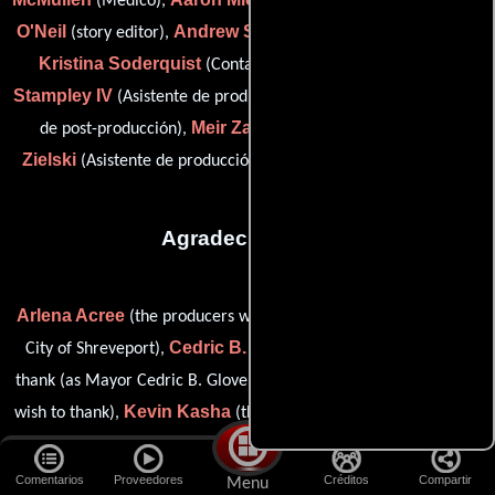
(Médico),
(Gestión de datos),
O'Neil
Andrew Sapp
(story editor),
(Asistente de producción),
Kristina Soderquist
William
(Contador de producción),
Stampley IV
Nancy Valle
(Asistente de producción),
(Ejecutivo
Meir Zarchi
William
de post-producción),
(Presentador),
Zielski
Ken Speed
(Asistente de producción) y
(armorer (u))
Agradecimientos
Arlena Acree
(the producers wish to thank: film commissioner,
Cedric B. Glover
City of Shreveport),
(the producers wish to
Ryan Hicks
thank (as Mayor Cedric B. Glover)),
(the producers
Kevin Kasha
Avi
wish to thank),
(the producers wish to thank),
Lerner
Neil Lisk
(the producers wish to thank),
(dedicados),
Penny Perry
Michele Sanchez
(the producers wish to thank),
Comentarios
Proveedores
Créditos
Compartir
Menu