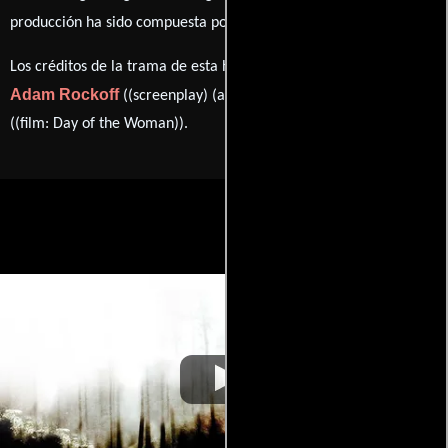
Corey Allen Jackson
producción ha sido compuesta por
.
Los créditos de la trama de esta historia están divididos entre
Adam Rockoff
Meir Zarchi
((screenplay) (as Stuart Morse)) y
((film: Day of the Woman)).