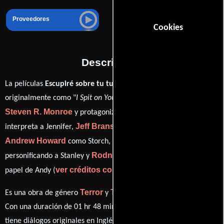
Proveedores
Cookies
Descripción
La películas
Escupiré sobre tu tumba
del año 2011, conocida
originalmente como "
I Spit on Your Grave
", está dirigida por
Steven R. Monroe
Sarah Butler
y protagonizada por
quien
Jeff Branson
interpreta a Jennifer,
en el papel de Johnny,
Andrew Howard
Daniel Franzese
como Storch,
Rodney Eastman
personificando a Stanley y
desempeñando el
ver créditos completos
papel de Andy (
).
Terror
Thriller
Es una obra de género
y
producida en EE.UU..
Con una duración de 01 hr 48 min (108 minutos), esta película
tiene diálogos originales en
Inglés
. La banda sonora para esta