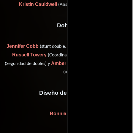
Kristin Cauldwell
(Asistente de jefe de utilería)
Dobles
Jennifer Cobb
(stunt double: Jennifer (as Jennifer H. Cobb)),
Russell Towery
Mark Yawn
(Coordinador de dobles),
Amber Dawn Landrum
(Seguridad de dobles) y
(stunt double
(u))
Diseño de vestuario
Bonnie Stauch