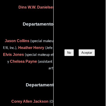
Dins W.W. Danielsen
((as Dins Danielsen))
Departamento de maquillaje
Jason Collins
(special makeup effects designer: Autonomous
Heather Henry
F/X, Inc.),
(Jefe de estilistas/Jefe de maquillaje),
No
Aceptar
Elvis Jones
(special makeup effects designer: Autonomous F/X)
Chelsea Payne
y
(assistant hair stylist / assistant makeup
artist)
Departamento de musica
Corey Allen Jackson
Jeff Vaughn
(Orquestador),