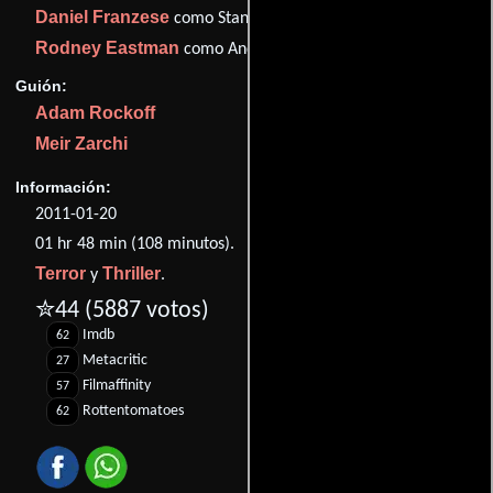
Daniel Franzese
como Stanley
Rodney Eastman
como Andy
Guión:
Adam Rockoff
Meir Zarchi
Información:
2011-01-20
01 hr 48 min (108 minutos).
Terror
Thriller
y
.
✮44
(5887 votos)
Imdb
62
Metacritic
27
Filmaffinity
57
Rottentomatoes
62