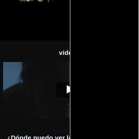
videos
Escupiré sobre tu
Video de la película Escupiré sobre
2011-01-
tumba
tu tumba
20
¿Dónde puedo ver la películas Escupiré