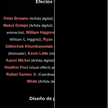
Efectos visuales
Peter Browne
Justin DeLong
(Artista digital),
(flame artist),
Matus Dolejsi
James Halverson
(Artista digital),
(Efectos de
William Higgins
animación),
(visual effects coordinator (as
Ryan Jensen
William G. Higgins)),
(Supervisor de CG),
Sitthichok Khunthaveelab
Dong Hyun Kim
(Animador),
Kevin Little
(Animador),
(visual effects creative director),
Aaron Michel
Brian Obee
(Artista digital),
(Artista digital),
Heather Paul
(visual effects producer: Lux Visual Effects Inc.),
Rafael Santos Jr.
Bob
(Coordinador de efectos visuales) y
White
(Artista de efectos visuales)
Diseño de producción