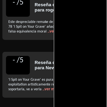
-
/
5
Reseña de
Roger Ebert
para rogerebert.com
Este despreciable remake de la despreciable película del
78 'I Spit on Your Grave' añade además otra ofensa: una
..ver más
falsa equivalencia moral
-
/
5
Reseña de
V.A. Musetto
para New York Post
'I Spit on Your Grave' es pura y dura exploitation. Pero es
exploitation artísticamente realizada. Si puedes
..ver más
soportarla, ve a verla