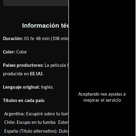
Información técnica y general
Duración:
01 hr 48 min (108 minutos) .
Color:
Color
Paises productores:
La película I Spit on Your Grave fué
producida en
EE.UU.
Lenguaje original:
Inglés
.
Aceptando nos ayudas a
mejorar el servicio
Títulos en cada país:
Argentina:
Escupiré sobre tu tumba
Brasil:
Doce Vingança
Chile:
Escupo en tu tumba
Estonia:
Ma sülitan su hauale
España (Título alternativo):
Dulce venganza