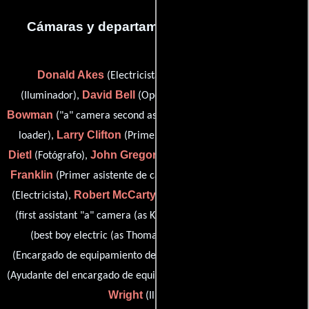
Cámaras y departamento de electricidad
Donald Akes
Kenneth Armstrong
(Electricista),
David Bell
Sarah
(Iluminador),
(Operador de generador),
Bowman
Jacob Bynum
("a" camera second assistant),
(digital
Larry Clifton
Steve
loader),
(Primer asistente de cámara),
Dietl
John Gregory Edwards
Brouke
(Fotógrafo),
(Capataz),
Franklin
Thomas J. Leone Jr.
(Primer asistente de cámara),
Robert McCarty
Keith Pokorski
(Electricista),
(Iluminador),
T.J. Sebren
(first assistant "a" camera (as Keith A. Pokorski)),
Justin Seyb
(best boy electric (as Thomas J. Sebren)),
Josh Skrobarczyk
(Encargado de equipamiento de cámara),
Marvin
(Ayudante del encargado de equipamientos de cámara) y
Wright
(Iluminador)