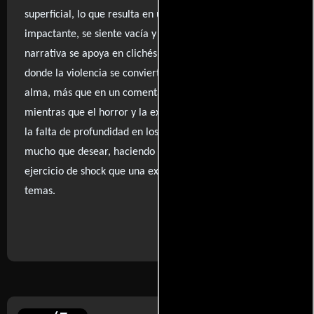
superficial, lo que resulta en una experiencia que, aunque
impactante, se siente vacía y poco satisfactoria. La
narrativa se apoya en clichés y una ejecución plana,
donde la violencia se convierte en un espectáculo sin
alma, más que en un comentario social. Por lo tanto,
mientras que el horror y la explotación están presentes,
la falta de profundidad en los personajes y la historia deja
mucho que desear, haciendo que la película sea más un
ejercicio de shock que una exploración significativa de sus
temas.
..ver fuentes