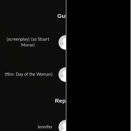
Guión
(screenplay) (as Stuart
Adam Rockoffs
Morse)
Meir Zarchis
(film: Day of the Woman)
Reparto
Sarah Butler
Jennifer