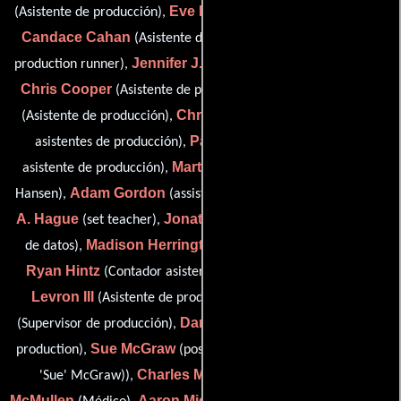
Eve Butterly
(Asistente de producción),
(Guionista supervisor),
Candace Cahan
Eric Cire
(Asistente de producción),
(post
Jennifer J. Collins
production runner),
(Guionista supervisor),
Chris Cooper
Chris M. Cooper
(Asistente de producción),
Christopher Dickerson
(Asistente de producción),
(Jefe de
Paula Dickmeyer
asistentes de producción),
(Contador
Marty Fitzgerald
asistente de producción),
(assistant to Lisa
Adam Gordon
Arleen
Hansen),
(assistant to Paul Hertzberg),
A. Hague
Jonathan Harnsongkram
(set teacher),
(Gestión
Madison Herrington
de datos),
(Asistente de producción),
Ryan Hintz
Ernest J.
(Contador asistente de producción),
Levron III
Taeko Masuyama
(Asistente de producción),
Daniel McAlister
(Supervisor de producción),
(assistant: post-
Sue McGraw
production),
(post-production auditor (as Crystal
Charles McMullen
Tanya
'Sue' McGraw)),
(Médico),
McMullen
Aaron Michel
Ashley