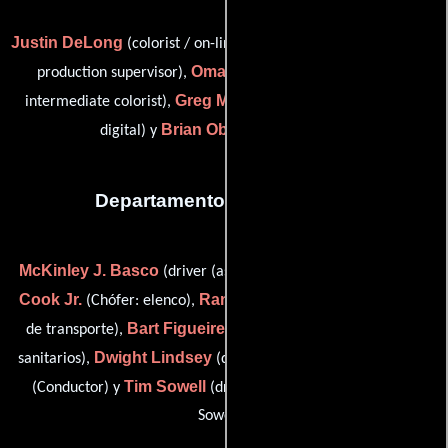
Justin DeLong
Adam Driscoll
(colorist / on-line editor),
(post
Omar Godinez
production supervisor),
(colorist / digital
Greg Milneck
intermediate colorist),
(Productor intermedio
Brian Obee
digital) y
(Editor on-line)
Departamento de transporte
McKinley J. Basco
Dennis W.
(driver (as McKinley Basco)),
Cook Jr.
Randy Duplechine
(Chófer: elenco),
(Coordinador
Bart Figueiredo
de transporte),
(Chófer: móvil de servicios
Dwight Lindsey
Dean Morris
sanitarios),
(driver: set dress),
Tim Sowell
(Conductor) y
(driver: stakebed (as Timothy G.
Sowell))