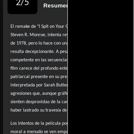
2
/
5
Resumen de reseñas
El remake de "I Spit on Your Grave" de 2010, dirigido por
Steven R. Monroe, intenta revivir la brutalidad del clásico
de 1978, pero lo hace con una falta de impacto que
resulta decepcionante. A pesar de una ejecución
competente en las secuencias de violencia y venganza, el
film carece del profundo entendimiento del horror
patriarcal presente en su predecesor. La protagonista,
interpretada por Sarah Butler, se enfrenta a una serie de
agresiones que, aunque gráficamente perturbadoras, se
sienten desprovistas de la carga emocional que podría
haber lastrado su travesía de venganza.
Los intentos de la película por ofrecer una declaración
moral a menudo se ven empañados por su enfoque