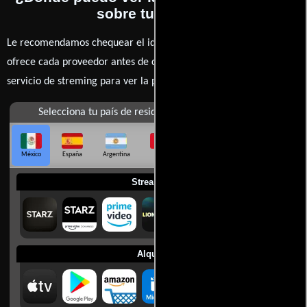
sobre tu tumba?
Le recomendamos chequear el idioma, doblaje o subtítulos que
ofrece cada proveedor antes de comprar, alquilar o contratar un
servicio de streming para ver la películas.
Selecciona tu país de residencia
México
España
Argentina
Perú
Colombia
Chile
Ecuador
Streaming
Alquilar