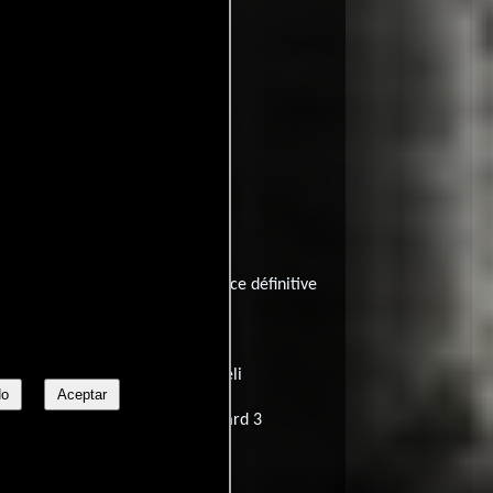
мирай трудно 3
cés):
Marche ou crève - vengeance définitive
 Hard
Estonia:
Visa hing 3
 de video):
Die Hard - Koston enkeli
No
Aceptar
ia:
Une journée en enfer - Die Hard 3
dikisi