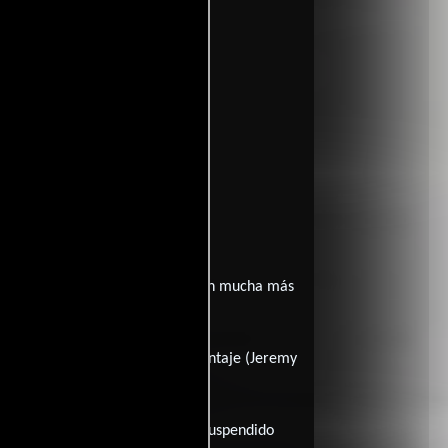
enganza
. Un filme que regresa con mucha más
a de hacer que el maestro del chantaje (Jeremy
encia del detective, quien fue suspendido