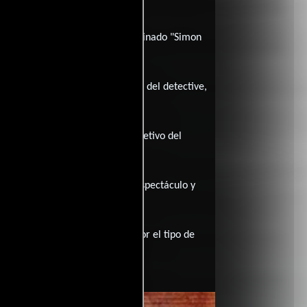
icipar en un siniestro juego denominado "Simon
 no solo ponen en riesgo la vida del detective,
rotagonista descubre que el objetivo del
 mucho más descabellada. Más espectáculo y
res.
Larry Bryggman, entre otros. Por el tipo de