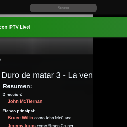
 con IPTV Live!
)
Duro de matar 3 - La venganza
(1
Resumen:
Dirección:
Información:
John McTiernan
1995-06-2
02 hr 8 min
Elenco principal:
Thriller
A
,
Bruce Willis
como John McClane
1 nominacio
Jeremy Irons
como Simon Gruber