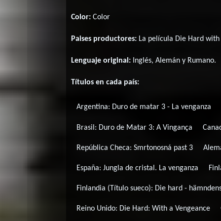
Color:
Color
Paises productores:
La película Die Hard wit
Lenguaje original:
Inglés
,
Alemán
y
Rumano
.
Títulos en cada país:
Argentina:
Duro de matar 3 - La venganza
Brasil:
Duro de Matar 3: A Vingança
Canad
República Checa:
Smrtonosná past 3
Alem
España:
Jungla de cristal. La venganza
Fin
Finlandia (Título sueco):
Die hard - hämndens
Reino Unido:
Die Hard: With a Vengeance