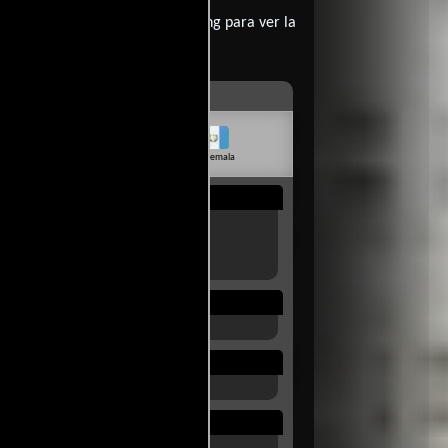
contratar un servicio de streming para ver la
livia
Venezuela
Guatemala
Rep. Dom.
Uruguay