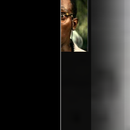
de matar 3
Video de la película Duro de
1995-
 venganza
matar 3 - La venganza
06-22
venganza?