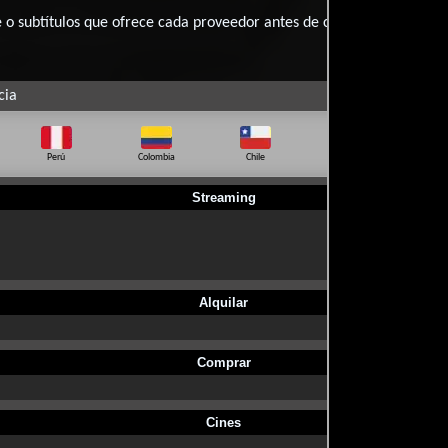
 subtítulos que ofrece cada proveedor antes de comprar, alquilar o 
cia
Perú
Colombia
Chile
Ecuador
Bo
Streaming
Alquilar
Comprar
Cines