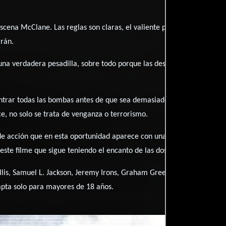
 escena McClane. Las reglas son claras, el valiente policía debe part
irán.
una verdadera pesadilla, sobre todo porque las descabelladas pruebas
trar todas las bombas antes de que sea demasiado tarde. Pronto el p
e, no solo se trata de venganza o terrorismo.
 de acción que en esta oportunidad aparece con una tercera entrega
te filme que sigue teniendo el encanto de las dos versiones anterio
lis, Samuel L. Jackson, Jeremy Irons, Graham Greene, Colleen Camp, 
pta solo para mayores de 18 años.