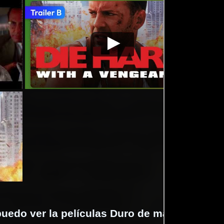
1995-
Duro de matar 3
Video de la película Duro de
1995-
Duro 
06-22
- La venganza
matar 3 - La venganza
06-22
- La
1995-
06-22
uedo ver la películas Duro de matar 3 - La 