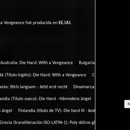
h a Vengeance fué producida en
EE.UU.
Australia:
Die Hard: With a Vengeance
Bulgaria (título búlgaro):
У
á (Título Inglés):
Die Hard: With a Vengeance
Canadá (Título fran
ania:
Stirb langsam - Jetzt erst recht
Dinamarca:
Die Hard - Mega
landia (Título sueco):
Die Hard - Hämndens ängel
Finlandia (Título
 ängel
Finlandia (título de TV):
Die hard III - koston enkeli
Franc
Grecia (transliteración ISO-LATIN-1):
Poly skliros gia na pethanei: I ek