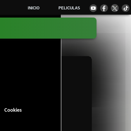
INICIO
PELICULAS
995)
2
Cookies
 (128 minutos).
ventura
Acción
y
.
nes