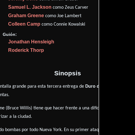
Samuel L. Jackson
como Zeus Carver
Graham Greene
como Joe Lambert
Colleen Camp
como Connie Kowalski
Proveedores
Guión:
Jonathan Hensleigh
Roderick Thorp
Sinopsis
antalla grande para esta tercera entrega de
Duro de matar 3 - La v
ntas.
 (Bruce Willis) tiene que hacer frente a una difícil misión. Se trat
izar a la ciudad.
do bombas por todo Nueva York. En su primer ataque, reclama la pres