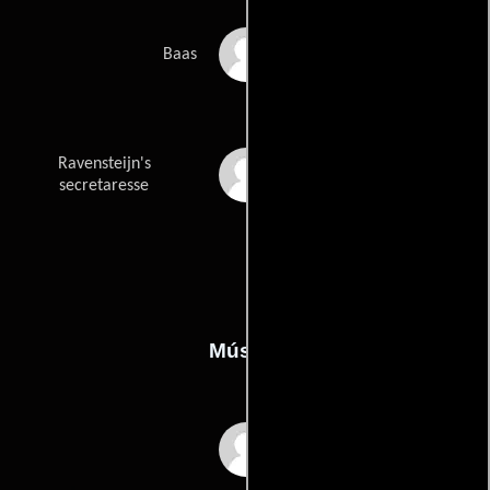
Luk van Mello
Baas
Ravensteijn's
Mariëlle Sprong
secretaresse
Música
Dick Maas