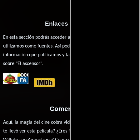
Enlaces externos
En esta sección podrás acceder a los recursos externos que
utilizamos como fuentes. Así podrás chequear toda la
información que publicamos y también ampliar tu conocimiento
sobre "El ascensor".
Comentarios
Aquí, la magia del cine cobra vida a través de tus opiniones. ¿Qué
te llevó ver esta película? ¿Eres fan de Dick Maas, Huub Stapel o
Willeke van Ammelrooy? Comparte tus pensamientos, emociones