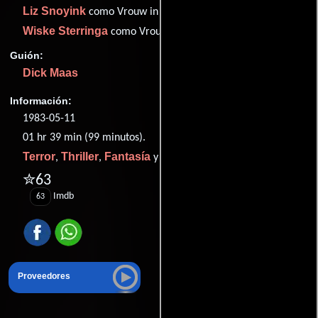
Liz Snoyink
como Vrouw in Lift
Wiske Sterringa
como Vrouw in Lift
Guión:
Dick Maas
Información:
1983-05-11
01 hr 39 min (99 minutos).
Terror
Thriller
Fantasía
Ciencia ficción
,
,
y
.
✮63
Imdb
63
Proveedores