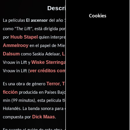
Descripción
Cookies
La películas
El ascensor
del año 1983, conocida originalmente
Dick Maas
como "
The Lift
", está dirigida por
y protagonizada
Huub Stapel
Willeke van
por
quien interpreta a Felix Adelaar,
Ammelrooy
Josine van
en el papel de Mieke de Beer,
Dalsum
Liz Snoyink
como Saskia Adelaar,
personificando a
Wiske Sterringa
Vrouw in Lift y
desempeñando el papel de
ver créditos completos
Vrouw in Lift (
).
Terror
Thriller
Fantasía
Ciencia
Es una obra de género
,
,
y
ficción
producida en Países Bajos. Con una duración de 01 hr 39
min (99 minutos), esta película tiene diálogos originales en
Holandés
. La banda sonora para esta producción ha sido
Dick Maas
compuesta por
.
Dick