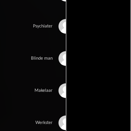
Serge-Henri Valcke
Psychiater
Onno Molenkamp
Blinde man
Manfred de Graaf
Makelaar
Agnes Schuch
Werkster