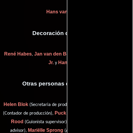
Hans van Dongen
Decoración de escenario
René Habes
Jan van den Berg
Matthijs van Heijningen
,
,
Jr.
Hans Voors
y
Otras personas que participaron
Helen Blok
Guurtje Buddenberg
(Secretaria de producción),
Puck de Leeuw
Jurriën
(Contador de producción),
(script girl),
Rood
Andre Sjouerman
(Guionista supervisor),
(shoot
Mariëlle Sprong
Eric Wobma
advisor),
(Abastecedor) y