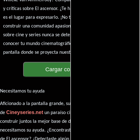
y críticas sobre El ascensor. ¿Te hizo reír, llorar o reflexionar? Este
es el lugar para expresarlo. ¡No te guardes nada! Queremos
construir una comunidad apasionada donde la conversación
sobre cine y series nunca se detenga. Únete a la charla y déjanos
conocer tu mundo cinematográfico. ¡Los comentarios son la
pantalla donde se proyecta nuestra diversidad de opiniones!
Cargar comentarios
Necesitamos tu ayuda
Aficionado a la pantalla grande, su participación es clave para hacer
Cineyseries.net
de
un paraíso cinéfilo completo. Queremos
construir juntos la mejor base de datos cinematográfica, pero
necesitamos su ayuda. ¿Encontraste algún dato faltante en la ficha
de El ascensor? ¿Detectaste algún error en la sinopsis o el elenco?