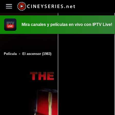
Mira canales y películas en vivo con IPTV Live!
INICIO
PELICULAS
Película
El ascensor (1983)
>