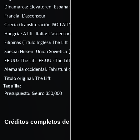
Dinamarca:
Elevatoren
España:
El ascensor
Finlandia:
Hissi
Francia:
L'ascenseur
Grecia (transliteración ISO-LATIN-1):
To asanser tou tromou
Hungría:
A lift
Italia:
L'ascensore
Filipinas (Título Inglés):
The Lift
Portugal:
O Elevador
Suecia:
Hissen
Unión Soviética (Título ruso):
Лифт
EE.UU.:
The Lift
EE.UU.:
The Lift
Alemania occidental:
Fahrstuhl des Grauens
Título original:
The Lift
Taquilla:
Presupuesto: &euro;350,000
Créditos completos de la película El ascensor