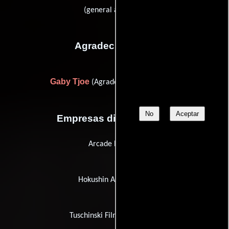
(general assistant)
Agradecimientos
Gaby Tjoe
(Agradecimiento especial)
No
Aceptar
Empresas distribuidoras
Arcade Pictures
Hokushin Audio Visual
Tuschinski Film Distribution