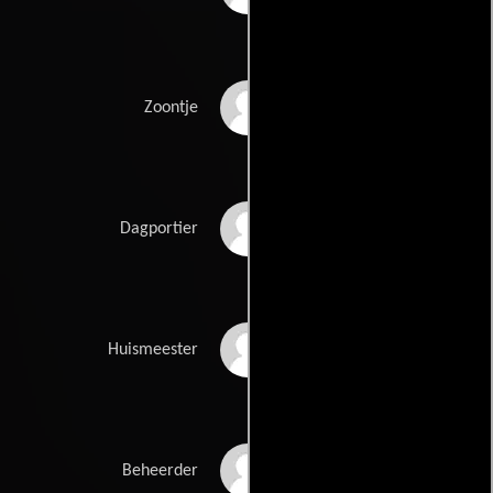
Sydney Kuyer
Zoontje
Cor Witschge
Dagportier
Paul Gieske
Huismeester
Piet Römer
Beheerder