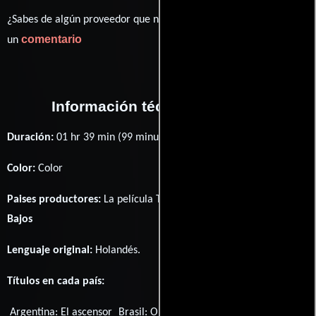
¿Sabes de algún proveedor que no estamos mostrando? déjanos
comentario
un
Información técnica y general
Duración:
01 hr 39 min (99 minutos) .
Color:
Color
Paises productores:
La película The Lift fué producida en
Países
Bajos
Lenguaje original:
Holandés
.
Títulos en cada país:
Argentina:
El ascensor
Brasil:
O Elevador Assassino