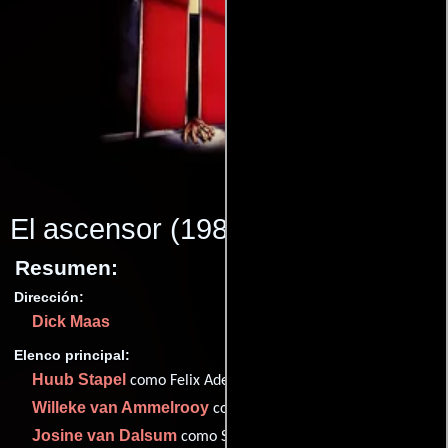
El ascensor
(1983)
Resumen:
Dirección:
Dick Maas
Elenco principal:
Huub Stapel
como Felix Adelaar
Willeke van Ammelrooy
como Mieke de Beer
Josine van Dalsum
como Saskia Adelaar