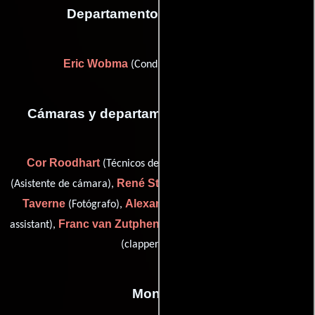
Departamento de transporte
Eric Wobma
(Conductor de producción)
Cámaras y departamento de electricidad
Cor Roodhart
Erwin Steen
(Técnicos de iluminación),
René Stouthamer
Anne
(Asistente de cámara),
(Iluminador),
Taverne
Alexander van der Meer
(Fotógrafo),
(lighting
Franc van Zutphen
Jan Wich
assistant),
(lighting assistant) y
(clapper loader)
Montaje