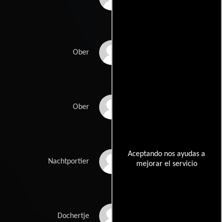
Matthias Maat
Ober
Ger van Groningen
Ober
Aceptando nos ayudas a
Jan Anne Drenth
Nachtportier
mejorar el servicio
Emma Onrust
Dochertje