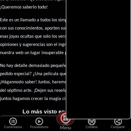
¡Queremos saberlo todo!
Este es un llamado a todos los simpatizantes del cine: contribuyan
con sus conocimientos, aporten sus descubrimientos y compartan
esas joyas ocultas que solo los verdaderos fanáticos conocen. Sus
opiniones y sugerencias son el ingrediente secreto que hará de
nuestra web un lugar insuperable para los amantes del celuloide.
No hay detalle demasiado pequeño ni opinión insignificante. ¿Algún
pedido especial? ¿Una película que sueñas con ver reseñada?
¡Hágannoslo saber! Juntos, haremos de esta comunidad el epicentro
caja de comentarios
del séptimo arte. ¡Dejen sus reseña en la
y
juntos hagamos crecer la magia cinematográfica!
Lo más visto en Cineyseries.net
Comentarios
Proveedores
Créditos
Compartir
Menu