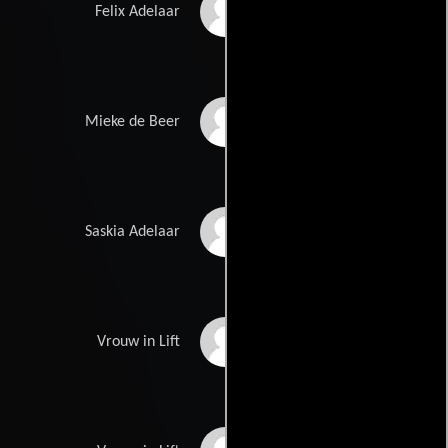
Huub Stapel
Felix Adelaar
Willeke van
Mieke de Beer
Ammelrooy
Josine van Dalsum
Saskia Adelaar
Liz Snoyink
Vrouw in Lift