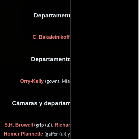
Departamento de musica
C. Bakaleinikoff
(musical director)
Departamento de vestuario
Orry-Kelly
(gowns: Miss Oberon (as Orry Kelly))
Cámaras y departamento de electricidad
S.H. Browell
Richard Davol
(grip (u)),
(camera operator (u)),
Homer Plannette
Art Say
(gaffer (u)) y
(still photographer (u))