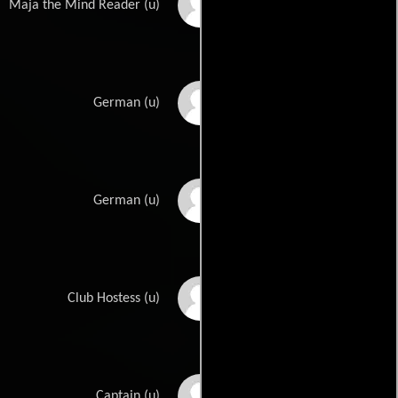
Marle Hayden
Maja the Mind Reader (u)
George Holt
German (u)
Hans Hopf
German (u)
Eva Hyde
Club Hostess (u)
Jack G. Lee
Captain (u)