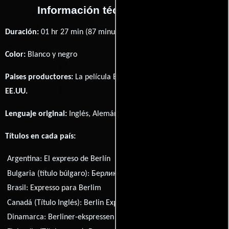
Información técnica y general
Duración:
01 hr 27 min (87 minutos) .
Color:
Blanco y negro
Paises productores:
La película Berlin Express fué producida en
EE.UU.
Lenguaje original:
Inglés
,
Alemán
,
Francés
y
Ruso
.
Títulos en cada país:
Argentina:
El expreso de Berlín
Austria:
Berlin-Express
Bulgaria (título búlgaro):
Берлин експрес
Brasil:
Expresso para Berlim
Canadá (Título Inglés):
Berlin Express
Dinamarca:
Berliner-ekspressen
España:
Berlín Express