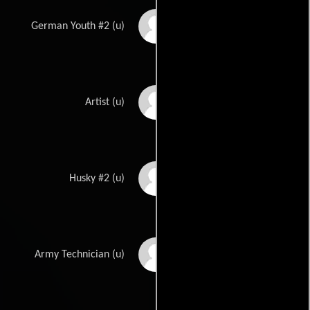
Robert Boon
German Youth #2 (u)
Ernst Brengt
Artist (u)
Bruce Cameron
Husky #2 (u)
David Clarke
Army Technician (u)