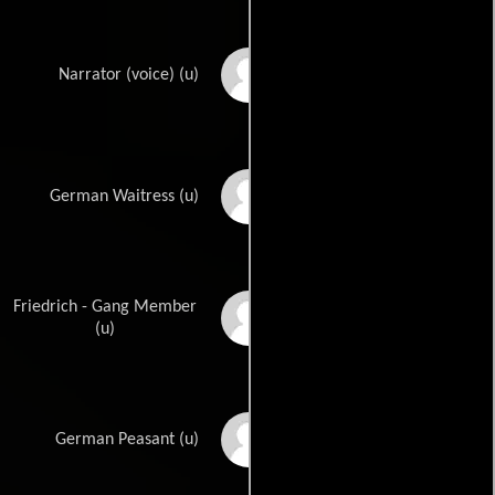
Paul Stewart
Narrator (voice) (u)
Lisl Valetti
German Waitress (u)
Friedrich - Gang Member
Willy Wickerhauser
(u)
Al Winters
German Peasant (u)