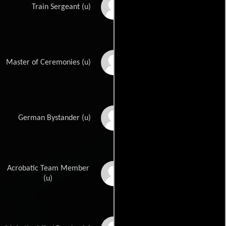
Gene Evans
Train Sergeant (u)
Richard Flato
Master of Ceremonies (u)
Curt Furburg
German Bystander (u)
Acrobatic Team Member
Bert Goodrich
(u)