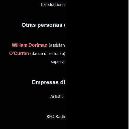
(production manager (u))
Otras personas que participaron
William Dorfman
Charles
(assistant to the producer),
O'Curran
Daniel B. Ullman
(dance director (u)) y
(script
supervisor (u))
Empresas distribuidoras
Artistic License
RKO Radio Pictures