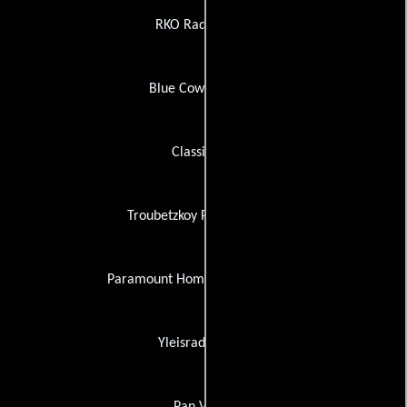
RKO Radio Films
Blue Cow Creative
ClassicLine
Troubetzkoy Paintings Ltd.
Paramount Home Entertainment
Yleisradio (YLE)
Pan Vision