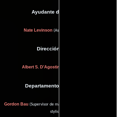
Ayudante de dirección
Nate Levinson
(Asistente de dirección)
Dirección artística
Albert S. D'Agostino
Alfred Herman
y
Departamento de maquillaje
Gordon Bau
Ruth Reeves
(Supervisor de maquillaje) y
(hair
stylist (u))