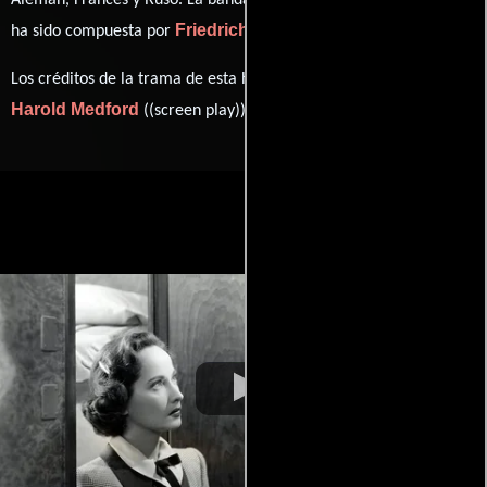
Alemán
,
Francés
y
Ruso
. La banda sonora para esta producción
Friedrich Hollaender
ha sido compuesta por
.
Los créditos de la trama de esta historia están divididos entre
Harold Medford
Curt Siodmak
((screen play)) y
(Historia).