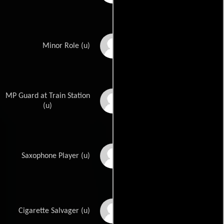
Ernest Roberts
Minor Role (u)
MP Guard at Train Station
Buddy Roosevelt
(u)
Norbert Schiller
Saxophone Player (u)
Jack Serailian
Cigarette Salvager (u)