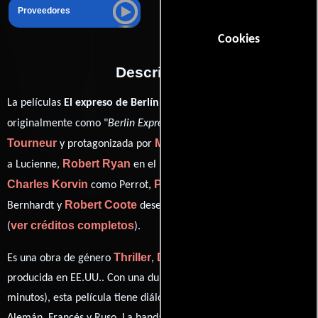
Proveedores
Cookies
Descripción
La películas
El expreso de Berlín
del año 1948, conocida
Jacques
originalmente como "
Berlin Express
", está dirigida por
Tourneur
Merle Oberon
y protagonizada por
quien interpreta
Robert Ryan
a Lucienne,
en el papel de Robert Lindley,
Charles Korvin
Paul Lukas
como Perrot,
personificando a Dr.
Robert Coote
Bernhardt y
desempeñando el papel de Sterling
ver créditos completos
(
).
Thriller
Drama
Crimen
Cine negro
Es una obra de género
,
,
y
producida en EE.UU.. Con una duración de 01 hr 27 min (87
minutos), esta película tiene diálogos originales en
Inglés
,