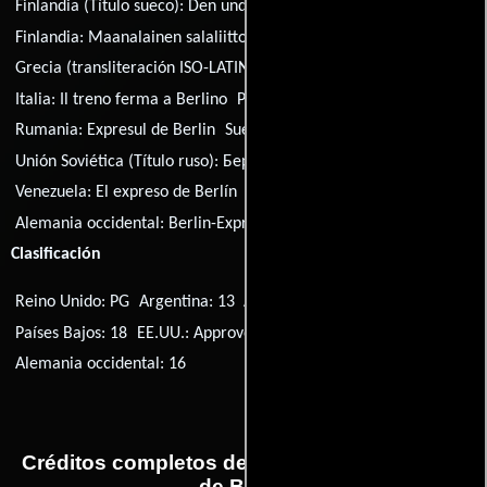
Finlandia (Título sueco):
Den underjordiska ligan
Finlandia:
Maanalainen salaliitto
Francia:
Berlin Express
Grecia (transliteración ISO-LATIN-1):
To express tou Verolinou
Italia:
Il treno ferma a Berlino
Portugal:
O Expresso de Berlim
Rumania:
Expresul de Berlin
Suecia:
Berlin Express
Unión Soviética (Título ruso):
Берлинский экспресс
Venezuela:
El expreso de Berlín
Alemania occidental:
Berlin-Express
Clasificación
Reino Unido: PG
Argentina: 13
Australia: PG
Finlandia: K-16
Países Bajos: 18
EE.UU.: Approved
Reino Unido: A
Alemania occidental: 16
Créditos completos de la película El expreso
de Berlín