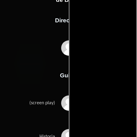
Dirección
Jacques Tourneur
Guión
Harold Medfords
(screen play)
Curt Siodmaks
Historia