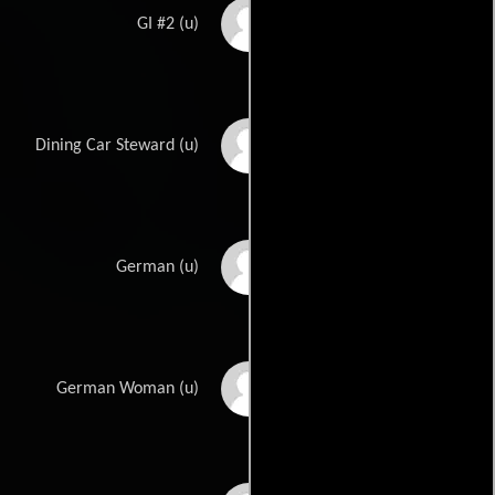
Jim Drum
GI #2 (u)
Arthur Dulac
Dining Car Steward (u)
Carl Ekberg
German (u)
Fernanda Eliscu
German Woman (u)