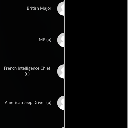
James Craven
British Major
Roger Creed
MP (u)
French Intelligence Chief
Robert Dalban
(u)
Fred Datig Jr.
American Jeep Driver (u)