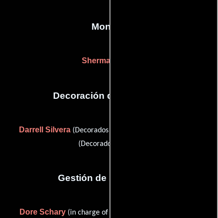
Montaje
Sherman Todd
Decoración de escenario
Darrell Silvera
William Stevens
(Decorados del set) y
(Decorados del set)
Gestión de producción
Dore Schary
Sam Ruman
(in charge of production) y