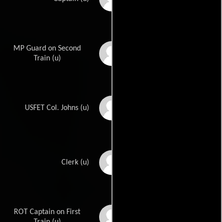
MP Guard on Second
Rory Mallinson
Train (u)
Charles McGraw
USFET Col. Johns (u)
Hans Moebus
Clerk (u)
ROT Captain on First
James Nolan
Train (u)