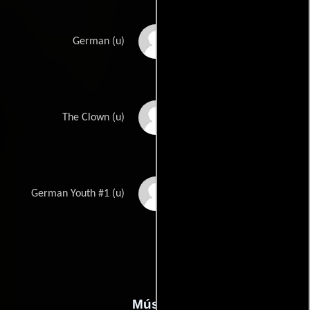
David Wold
German (u)
Eric Wyland
The Clown (u)
William Yetter Jr.
German Youth #1 (u)
Música