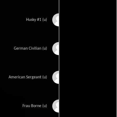
Ray Spiker
Husky #1 (u)
Fred Spitz
German Civilian (u)
William Stelling
American Sergeant (u)
Hermine Sterler
Frau Borne (u)