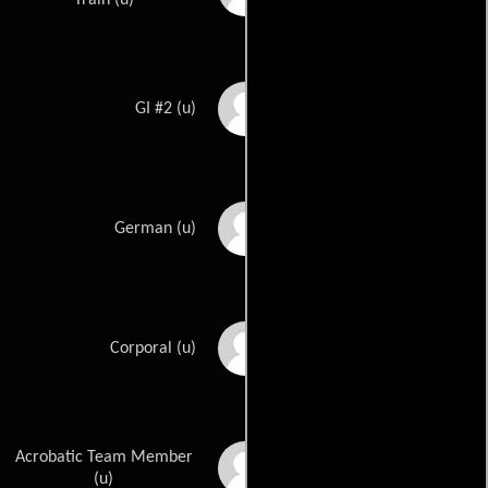
Larry Nunn
GI #2 (u)
Bill Raisch
German (u)
Allan Ray
Corporal (u)
Acrobatic Team Member
George Redpath
(u)