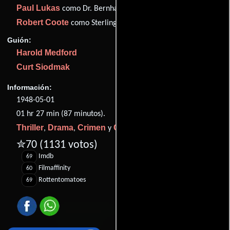
Paul Lukas
como Dr. Bernhardt
Robert Coote
como Sterling
Guión:
Harold Medford
Curt Siodmak
Información:
1948-05-01
01 hr 27 min (87 minutos).
Thriller
Drama
Crimen
Cine negro
,
,
y
.
✮70
(1131 votos)
Imdb
69
Filmaffinity
60
Rottentomatoes
69