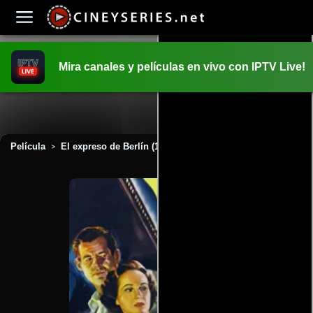
Mira canales y películas en vivo con IPTV Live!
INICIO
PELICULAS
Película
El expreso de Berlín (1948)
>