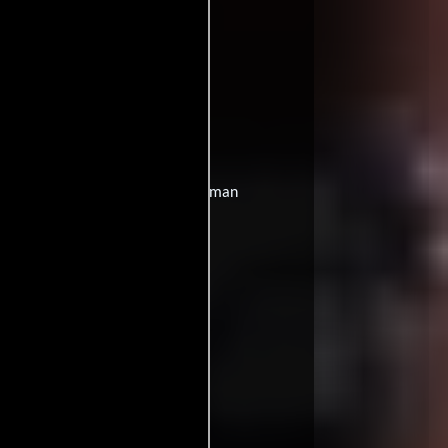
TV title):
O Matador
 TV):
Hitman
Finlandia:
The Hitman
stis
Hungría:
A bérgyilkos
an