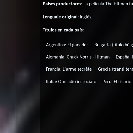
Paises productores:
La película The Hitman f
Lenguaje original:
Inglés
.
Títulos en cada país:
Argentina:
El ganador
Bulgaria (título búl
Alemania:
Chuck Norris - Hitman
España:
Francia:
L'arme secrète
Grecia (transliter
Italia:
Omicidio incrociato
Perú:
El sicario