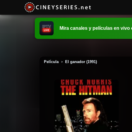
Mira canales y películas en vivo
Película
El ganador (1991)
>