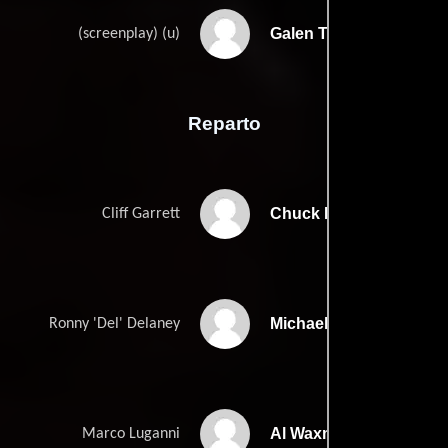
Galen Thompsons
(screenplay) (u)
Reparto
Chuck Norris
Cliff Garrett
Michael Parks
Ronny 'Del' Delaney
Al Waxman
Marco Luganni