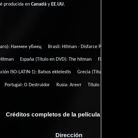
ué producida en
Canadá
y
EE.UU.
garo):
Наемен убиец
Brasil:
Hitman - Disfarce Perigoso
Brazil (
Hitman
España (Título en DVD):
The hitman
Finlandia (título de
ación ISO-LATIN-1):
Batsos ektelestis
Grecia (Título de TV):
O ektele
Portugal:
O Destruidor
Rusia:
Агент
Título original:
The Hitm
Créditos completos de la película El ganador
Dirección