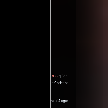
entomatoes
s
Chuck Norris
y protagonizada por
quien
Alberta Watson
personificando a Christine
 (95 minutos), esta película tiene diálogos