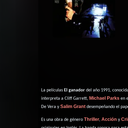
La películas
El ganador
del año 1991, conocid
Michael Parks
interpreta a Cliff Garrett,
en e
Salim Grant
De Vera y
desempeñando el pape
Thriller
Acción
Cr
Es una obra de género
,
y
originales en
Inglés
. La banda sonora para es