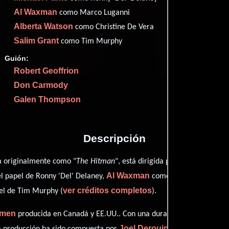
Imdb
53
Al Waxman
como Marco Luganni
Rott
53
Alberta Watson
como Christine De Vera
Salim Grant
como Tim Murphy
Guión:
Robert Geoffrion
Proveedores
Don Carmody
Galen Thompson
Descripción
Aaron Norri
a originalmente como "
The Hitman
", está dirigida por
Al Waxman
l papel de Ronny 'Del' Delaney,
como Marco Luganni,
ver créditos completos
l de Tim Murphy (
).
imen
producida en Canadá y EE.UU.. Con una duración de 01 hr 35 min
Joel Derouin
ta producción ha sido compuesta por
.