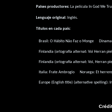
Paises productores:
La película In God We Tr
Lenguaje original:
Inglés
.
Títulos en cada país:
Brasil:
O Hábito Não Faz o Monge
Dinama
Finlandia (ortografía alternat:
Voi Herran pie
Finlandia (ortografía alternat:
Voi, Herran pi
Italia:
Frate Ambrogio
Noruega:
Et herrens
Europe (English title) (alternative spelling):
I
Crédi