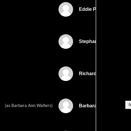
Eddie Parks
Stephanie Ross
Richard A. Roth
Barbara Ann Grimes
(as Barbara Ann Walters)