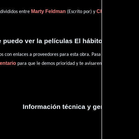
Marty Feldman
Chris Allen
 divididos entre
(Escrito por) y
(Escrito
puedo ver la películas El hábito no hace a
con enlaces a proveedores para esta obra. Pasa por nuestro catál
entario
para que le demos prioridad y te avisaremos cuando se encu
Información técnica y general