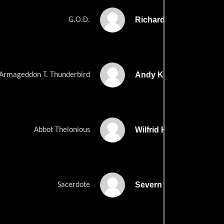
Richard Pryor
G.O.D.
Andy Kaufman
Armageddon T. Thunderbird
Wilfrid Hyde-White
Abbot Thelonious
Severn Darden
Sacerdote