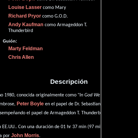
Imdb
54
Louise Lasser
como Mary
Filma
45
Richard Pryor
como G.O.D.
Rott
54
Andy Kaufman
como Armageddon T.
Thunderbird
Guión:
Marty Feldman
Proveedores
Chris Allen
Descripción
ño 1980, conocida originalmente como "
In God We Tru$t
", está dirig
Peter Boyle
Louis
Ambrose,
en el papel de Dr. Sebastian Melmoth,
ver crédito
sempeñando el papel de Armageddon T. Thunderbird (
 EE.UU.. Con una duración de 01 hr 37 min (97 minutos), esta películ
John Morris
ta por
.