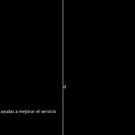
dia (Título sueco):
Ett herrans liv
t:
Voi herran pieksut!
zunk, avagy vallást akarunk
 o Monge
Suecia:
Vi litar på gud
ítulo original:
In God We Tru$t
ayudas a mejorar el servicio
 monje