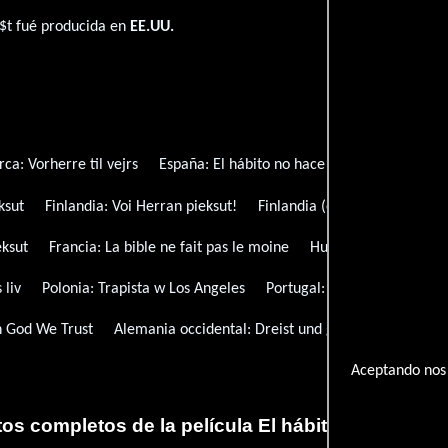
u$t fué producida en
EE.UU.
rca:
Vorherre til vejrs
España:
El hábito no hace al monje
Finlan
ksut
Finlandia:
Voi Herran pieksut!
Finlandia (ortografía alterna
eksut
Francia:
La bible ne fait pas le moine
Hungría:
Istenben bí
 liv
Polonia:
Trapista w Los Angeles
Portugal:
O Hábito Não Faz
n God We Trust
Alemania occidental:
Dreist und gottesfürchtig
T
Aceptando nos 
tos completos de la película El hábito no hace al