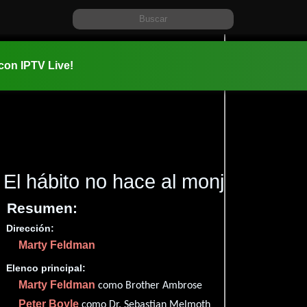
 con IPTV Live!
El hábito no hace al monje
(1980)
Resumen:
Dirección:
Información:
Marty Feldman
1980-09-2
01 hr 37 mi
Elenco principal:
Comedia
.
Marty Feldman
como Brother Ambrose
✮50
(67
Peter Boyle
como Dr. Sebastian Melmoth