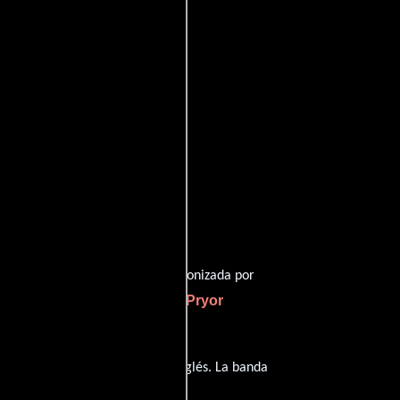
ffinity
entomatoes
Marty Feldman
ida por
y protagonizada por
e Lasser
Richard Pryor
como Mary,
s completos
).
a tiene diálogos originales en
Inglés
. La banda