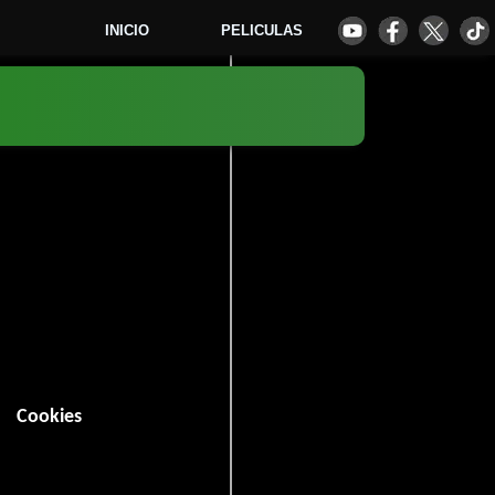
INICIO
PELICULAS
6
Cookies
n (97 minutos).
 votos)