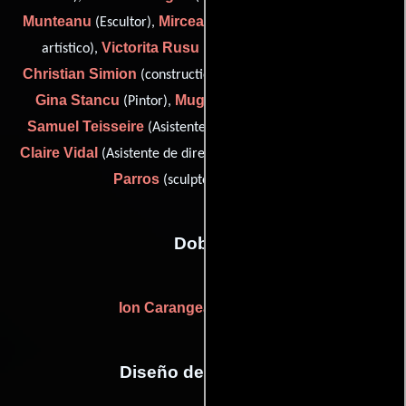
Munteanu
Mircea Onisor
(Escultor),
(Asistente de director
Victorita Rusu
artístico),
(painter (as Victoria Rusu)),
Christian Simion
(construction foreman (as Cristi Simion)),
Gina Stancu
Mugur Szabo
(Pintor),
(Jefe de utilería),
Samuel Teisseire
Marie-
(Asistente de director artístico),
Claire Vidal
Olivier Colat-
(Asistente de director artístico) y
Parros
(sculptor: animals (u))
Dobles
Ion Carangea
(Acrobacias)
Diseño de vestuario