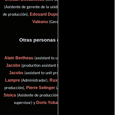
Frédéric Doniguian
(Asistente de gerente de la unidad),
(Jefe
Edouard Dupont
Elena
de producción),
(Jefe de producción) y
Valeanu
(Gerente de unidad)
Otras personas que participaron
Alain Bertheau
Clara
(assistant to unit production manager),
Jacobs
Jérémy
(production assistant (as Clara Gheorghiu)),
Jacobs
Nathalie
(assistant to unit production manager),
Lampre
Ruxandra Popescu
(Administrador),
(Contador de
Pierre Selinger
Ioana
producción),
(Abogado de producción),
Stoica
Valentine Traclet
(Asistente de producción),
(Guionista
Doris Yoba
supervisor) y
(Asistente de producción)