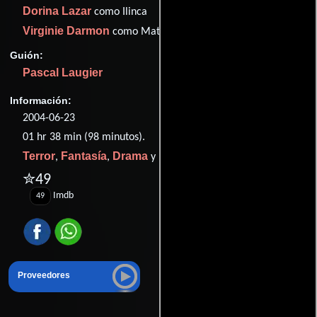
Dorina Lazar
como Ilinca
Virginie Darmon
como Mathilde
Guión:
Pascal Laugier
Información:
2004-06-23
01 hr 38 min (98 minutos).
Terror
Fantasía
Drama
Misterio
,
,
y
.
✮49
Imdb
49
Proveedores