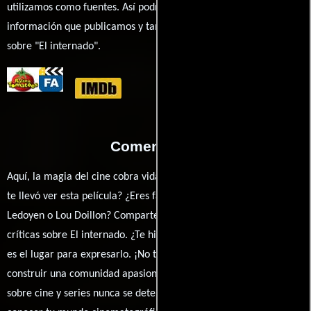
utilizamos como fuentes. Así podrás chequear toda la
información que publicamos y también ampliar tu conocimiento
sobre "El internado".
Comentarios
Aquí, la magia del cine cobra vida a través de tus opiniones. ¿Qué
te llevó ver esta película? ¿Eres fan de Pascal Laugier, Virginie
Ledoyen o Lou Doillon? Comparte tus pensamientos, emociones y
críticas sobre El internado. ¿Te hizo reír, llorar o reflexionar? Este
es el lugar para expresarlo. ¡No te guardes nada! Queremos
construir una comunidad apasionada donde la conversación
sobre cine y series nunca se detenga. Únete a la charla y déjanos