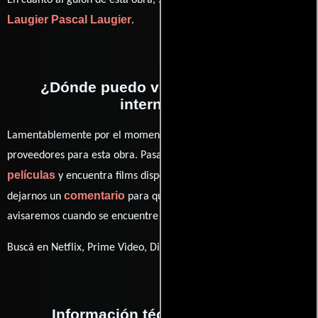
En cuanto al guión de esta obra, se encuentra a cargo de
Laugier
Pascal Laugier
.
¿Dónde puedo ver la películas El
internado?
Lamentablemente por el momento no contamos con enlaces a
proveedores para esta obra. Pasa por nuestro catálogo de
películas
y encuentra films disponibles. También puedes
comentario
dejarnos un
para que le demos prioridad y te
avisaremos cuando se encuentre disponible
Buscá en Netflix, Prime Video, Disney+
Información técnica y general