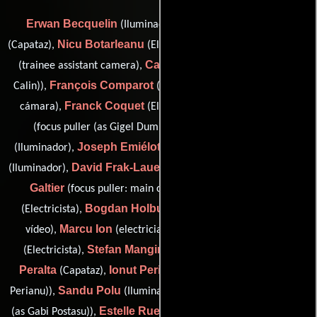
Erwan Becquelin
Franck-Norman Bihi
(Iluminador),
Nicu Botarleanu
Sandrine Boucher
(Capataz),
(Electricista),
Calin Catalin
(trainee assistant camera),
(gaffer (as Catalin
François Comparot
Calin)),
(Encargado de equipamiento de
Franck Coquet
Gigi Dumitrescu
cámara),
(Electricista),
Eugen Dumitru
(focus puller (as Gigel Dumitrescu)),
Joseph Emiélot
Samuel Fisher
(Iluminador),
(Iluminador),
David Frak-Lauer
Michel
(Iluminador),
(Asistente de cámara),
Galtier
Catalin Grigoras
(focus puller: main camera),
Bogdan Holbura
(Electricista),
(Asistente de operador de
Marcu Ion
Dan Lita
vídeo),
(electrician (as Ion Marcu)),
Stefan Mangir
Luis
(Electricista),
(Asistente de cámara),
Peralta
Ionut Perianu
(Capataz),
(assistant camera (as Ion
Sandu Polu
Gabi Postascu
Perianu)),
(Iluminador),
(key grip
Estelle Ruet
Gilbert Seybald
(as Gabi Postasu)),
(Fotógrafo),