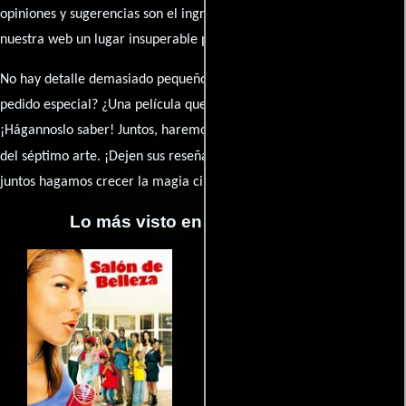
opiniones y sugerencias son el ingrediente secreto que hará de
nuestra web un lugar insuperable para los amantes del celuloide.
No hay detalle demasiado pequeño ni opinión insignificante. ¿Algún
pedido especial? ¿Una película que sueñas con ver reseñada?
¡Hágannoslo saber! Juntos, haremos de esta comunidad el epicentro
caja de comentarios
del séptimo arte. ¡Dejen sus reseña en la
y
juntos hagamos crecer la magia cinematográfica!
Lo más visto en Cineyseries.net