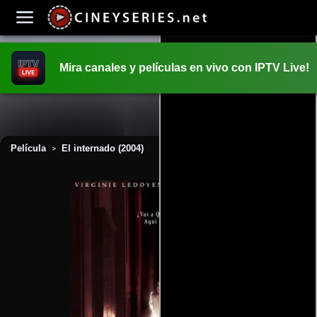
Mira canales y películas en vivo con IPTV Live!
INICIO
PELICULAS
Película
El internado (2004)
>