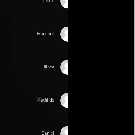
Lou Doillon
Judith
Catriona MacColl
Francard
Dorina Lazar
Ilinca
Virginie Darmon
Mathilde
Jérôme Soufflet
Daniel