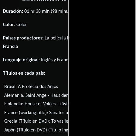
Duración:
01 hr 38 min (98 minutos) .
Color:
Color
Paises productores:
La película House of Voices fué producida en
Francia
Lenguaje original:
Inglés
y
Francés
.
Títulos en cada país:
Brasil:
A Profecia dos Anjos
Alemania:
Saint Ange - Haus der Stimmen
España:
El internado
Finlandia:
House of Voices - käytävien kaiku
France (working title):
Sanatorium
Grecia (Título en DVD):
To vasileio ton nekron
Italia:
Saint Ange
Japón (Título en DVD) (Título Inglés):
Mother