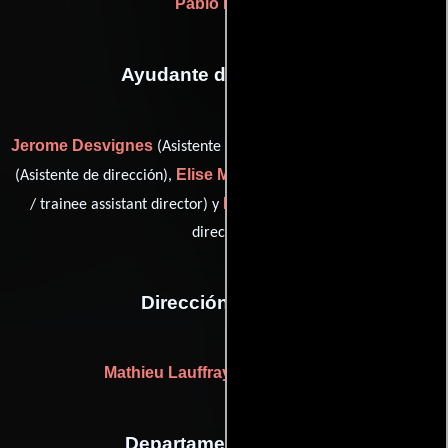
Pablo Rosso
Ayudante de dirección
Jerome Desvignes
Julie Grumbach
(Asistente de dirección),
Elise McLeod
(Asistente de dirección),
(third assistant director
Franck Vestiel
/ trainee assistant director) y
(Asistente de
dirección)
Dirección artística
Mathieu Lauffray
Calin Papura
y
Departamento de arte