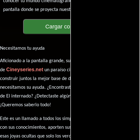
conocer tu mundo cinematográfico. ¡Los comentarios son la
pantalla donde se proyecta nuestra diversidad de opiniones!
Cargar comentarios
Necesitamos tu ayuda
Aficionado a la pantalla grande, su participación es clave para hacer
Cineyseries.net
de
un paraíso cinéfilo completo. Queremos
construir juntos la mejor base de datos cinematográfica, pero
necesitamos su ayuda. ¿Encontraste algún dato faltante en la ficha
de El internado? ¿Detectaste algún error en la sinopsis o el elenco?
¡Queremos saberlo todo!
Este es un llamado a todos los simpatizantes del cine: contribuyan
con sus conocimientos, aporten sus descubrimientos y compartan
esas joyas ocultas que solo los verdaderos fanáticos conocen. Sus