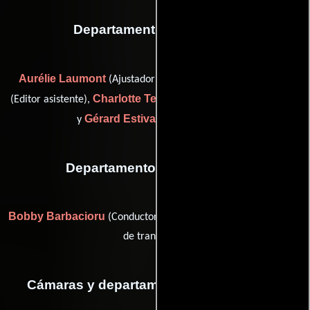
Departamento de editorial
Aurélie Laumont
Christophe Pinel
(Ajustador de color),
Charlotte Teillard D'Eyry
(Editor asistente),
(Editor asistente)
Gérard Estival
y
(color timer (u))
Departamento de transporte
Bobby Barbacioru
Eugen Dinca
(Conductor) y
(Coordinador
de transporte)
Cámaras y departamento de electricidad