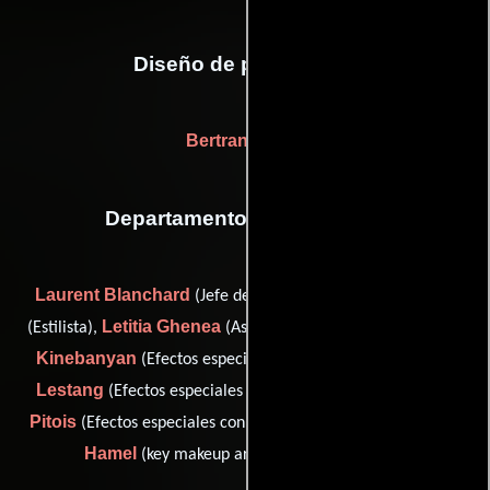
Diseño de producción
Bertrand Seitz
Departamento de maquillaje
Laurent Blanchard
Catalin Ciutu
(Jefe de peluqueros),
Letitia Ghenea
Alexis
(Estilista),
(Asistente de maquillaje),
Kinebanyan
Benoît
(Efectos especiales con maquillaje),
Lestang
Emmanuel
(Efectos especiales con maquillaje),
Pitois
Valerie Thery-
(Efectos especiales con maquillaje) y
Hamel
(key makeup artist (as Valérie Théry))