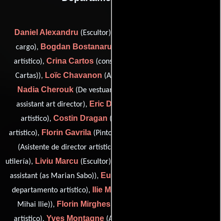
Daniel Alexandru
Cristian Baluta
(Escultor),
(Hombre a
Bogdan Bostanaru
cargo),
(Asistente del departamento
Crina Cartos
artístico),
(construction coordinator (as Crina
Loïc Chavanon
Cartas)),
(Asistente de director artístico),
Nadia Cherouk
Clément Colin
(De vestuario),
(second
Eric Delfour
assistant art director),
(Asistente de director
Costin Dragan
artístico),
(Asistente del departamento
Florin Gavrila
Valérie Guilbaud
artístico),
(Pintor escénico),
Gilles Lebovici
(Asistente de director artístico),
(Jefe de
Liviu Marcu
Sabo Marian
utilería),
(Escultor),
(art department
Eugen Marinescu
assistant (as Marian Sabo)),
(Asistente del
Ilie Mihai
departamento artístico),
(construction foreman (as
Florin Mirghes
Mihai Ilie)),
(Asistente del departamento
Yves Montagne
Dan
artístico),
(Artista del guión gráfico),