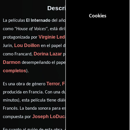
Descripción
Cookies
La películas
El internado
del año 2004, conocida originalmente
Pascal Laugier
como "
House of Voices
", está dirigida por
y
Virginie Ledoyen
protagonizada por
quien interpreta a Anna
Lou Doillon
Catriona MacColl
Jurin,
en el papel de Judith,
Dorina Lazar
Virginie
como Francard,
personificando a Ilinca y
Darmon
ver créditos
desempeñando el papel de Mathilde (
completos
).
Terror
Fantasía
Drama
Misterio
Es una obra de género
,
,
y
producida en Francia. Con una duración de 01 hr 38 min (98
minutos), esta película tiene diálogos originales en
Inglés
y
Francés
. La banda sonora para esta producción ha sido
Joseph LoDuca
compuesta por
.
Pascal