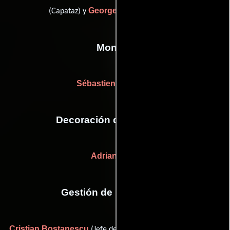
George Stan
(Capataz) y
(Electricista)
Montaje
Sébastien Prangère
Decoración de escenario
Adrian Popa
Gestión de producción
Cristian Bostanescu
Nicolas Dancel
(Jefe de producción),