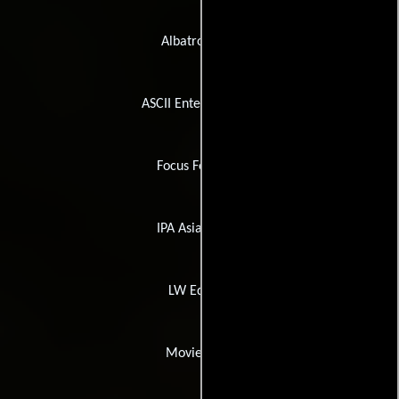
Albatros Film
ASCII Entertainment
Focus Features
IPA Asia Pacific
LW Editora
Movie Bank