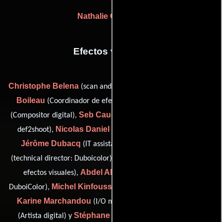
Nathalie Guermah
Efectos visuales
Christophe Belena
Mélodie
(scan and printing: Duboicolor),
Boileau
Lucie Bories
(Coordinador de efectos visuales),
Seb Caudron
(Compositor digital),
(visual effects supervisor:
Nicolas Daniel
def2shoot),
(video operator: Duboicolor),
Jérôme Dubacq
Rip Hampton O'Neil
(IT assistant),
Laurent Herveic
(technical director: Duboicolor),
(Artista de
Abdel Ali Kassou
efectos visuales),
(scan & printing
Michel Kinfoussia
DuboiColor),
(Artista de efectos digitales),
Karine Marchandou
Sebastien Rame
(I/O manager),
Stéphane Soubiran
(Artista digital) y
(Efectos visuales)