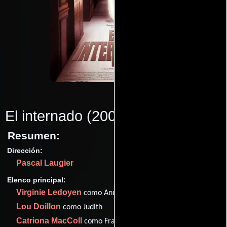
El internado
(2004)
Resumen:
Dirección:
Pascal Laugier
Elenco principal:
Virginie Ledoyen
como Anna Jurin
Lou Doillon
como Judith
Catriona MacColl
como Francard