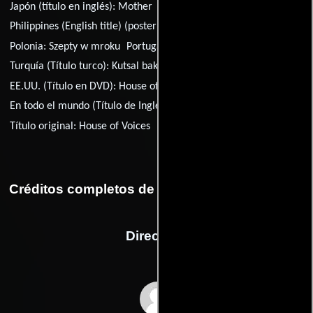
Japón (título en inglés):
Mother
Philippines (English title) (poster title):
St. Ange
Polonia:
Szepty w mroku
Portugal:
O Orfanato
Rusia:
Сэнт Анж
Turquía (Título turco):
Kutsal bakire
EE.UU. (Título en DVD):
House of Voices
En todo el mundo (Título de Inglés):
House of Voices
Título original:
House of Voices
Créditos completos de la película El internado
Dirección
Pascal Laugier